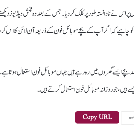
پر اس نے نادانستہ طور پر کلک کردیا۔ جس کے بعد وہ فحش ویڈیوز دیکھنے
 کو چاہیے کہ اگرآپ کے بچے موبائل فون کے ذریعہ آن لائن کلاس کرر
ارٹون چینل کی تحقیق کے مطابق ہندوستان میں 96فیصد بچے ایسے گھروں میں رہ رہے ہیں جہاں موبائل فون استعمال ہوتا ہے
Copy URL