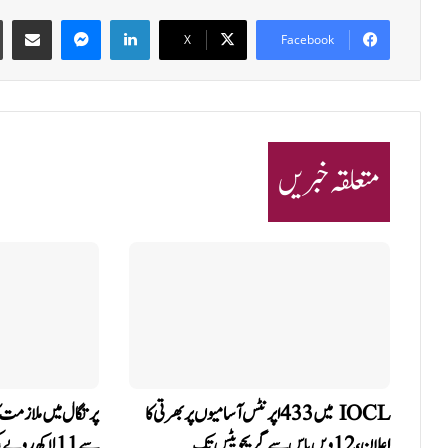
Share via Email
Messenger
LinkedIn
X
Facebook
متعلقہ خبریں
IOCL میں 433 اپرنٹس آسامیوں پر بھرتی کا
پرتگال میں ملازمت کا
اعلان، 12ویں پاس سے گریجویٹس تک
سے 11 لاکھ روپے کی ٹھگی، انسانی اسمگلنگ…