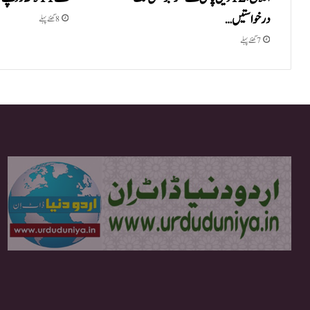
درخواستیں…
8 گھنٹے پہلے
7 گھنٹے پہلے