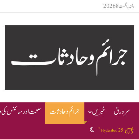
ہفتہ, اگست 8 2026
سرورق
خبریں
جرائم و حادثات
صحت اور سائنس کی دن
℃
25
Switch skin
Hyderabad