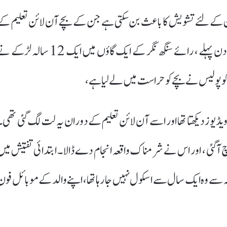
ین کے لئے تشویش کا باعث بن سکتی ہے جن کے بچے آن لائن تعلیم کے
لئے موبائل فون استعمال کرتے ہیں۔ اطلاع کے مطابق چار دن پہلے ، رائے سنگھ نگر کے ایک گاؤں میں ایک 12 سالہ ل
یڈیوز دیکھتا تھا اور اسے آن لائن تعلیم کے دوران یہ لت لگ گئی تھی۔
ٓگئی ، اور اس نے شرمناک واقعہ انجام دے ڈالا۔ ابتدائی تفتیش میں
 علم ہے، کورونا کی وجہ سے وہ ایک سال سے اسکول نہیں جا رہا تھا، اپنے والد کے موبائل فو