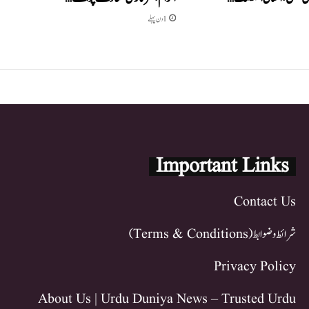
1 دن پہلے
Important Links
Contact Us
شرائط و ضوابط (Terms & Conditions)
Privacy Policy
About Us | Urdu Duniya News – Trusted Urdu