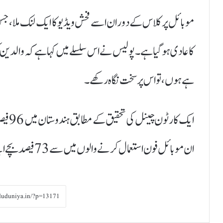
موبائل پر کلاس کے دوران اسے فحش ویڈیو کا ایک لنک ملا ، جس 
کا عادی ہوگیا ہے۔پولیس نے اس سلسلے میں کہا ہے کہ والدین
ہے ہوں ، تو اس پر سخت نگاہ رکھے ۔
ایک ک
ان موبائل فون استعمال کرنے والوں میں سے 73فیصدبچے ایسے ہیں ،جو روزانہ موبائل فون استعمال کرتے ہیں۔