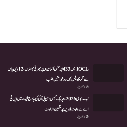
IOCL میں 433 اپرنٹس آسامیوں پر بھرتی کا اعلان، 12ویں پاس
سے گریجویٹس تک درخواستیں طلب
3 گھنٹے پہلے
نیٹ-یو جی 2026 پیپر لیک کیس: سی بی آئی کی چارج شیٹ میں این ٹی
اے سے وابستہ ماہرین پر سنگین الزامات
4 گھنٹے پہلے