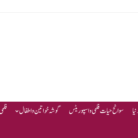
یا
سوانح حیات فلمی و اسپوریٹس
گوشہ خواتین و اطفال
فلمی 