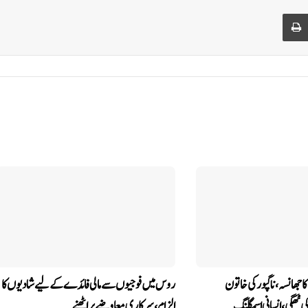
Print
 جھانسہ،ناگپور کی خاتون
روس میں فوجیوں سے مالی فائدے کے لیے شادیوں کا
الزام، سرکاری معاوضے پر اٹھنے…