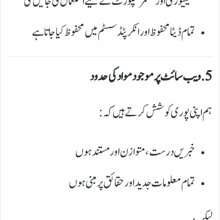
سیکیورٹی اور کسٹمر سپورٹ کے لیے استعمال کی جائیں گی
تمام ڈیٹا محفوظ اور انکرپٹڈ سسٹم میں محفوظ کیا جاتا ہے
5. ویب سائٹ پر موجود مواد کی حدود
ہم اپنی پوری کوشش کرتے ہیں کہ:
خبریں درست، متوازن اور مستند ہوں
تمام معلومات جدید اور حقائق پر مبنی ہوں