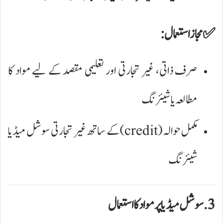
✅ مجاز استعمال:
صرف ذاتی، غیر تجارتی اور تعلیمی مقصد کے لیے مواد کا
مطالعہ یا شیئرنگ
مکمل حوالہ (credit) کے ساتھ غیر تجارتی سوشل میڈیا
شیئرنگ
3. سوشل میڈیا پر مواد کا استعمال