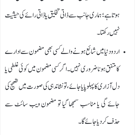
ہوتا ہے؛ ہماری جانب سے ذاتی تخلیق یا ذاتی رائے کی حیثیت
نہیں رکھتا۔
اردو دنیا میں شائع ہونے والے کسی بھی مضمون سے ادارے
کا متفق ہونا ضروری نہیں۔ اگر کسی مضمون میں کوئی غلطی یا
دل آزاری کا پہلو پایا جائے، تو نشاندہی کی صورت میں تصحیح کی
جائے گی یا مناسب سمجھا گیا تو مضمون ویب سائٹ سے
حذف کر دیا جائے گا۔