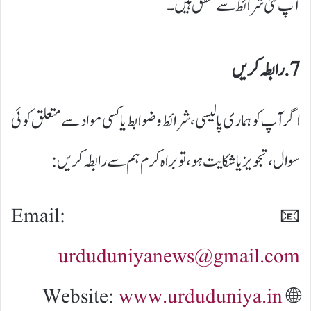
آپ نئی شرائط سے متفق ہیں۔
7. رابطہ کریں
اگر آپ کو ہماری پالیسی، شرائط و ضوابط یا کسی مواد سے متعلق کوئی
سوال، تجویز یا شکایت ہو، تو براہ کرم ہم سے رابطہ کریں:
📧 Email:
urduduniyanews@gmail.com
www.urduduniya.in
🌐 Website: