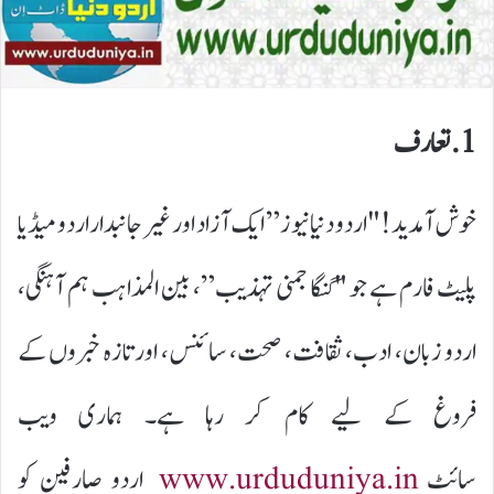
1. تعارف
خوش آمدید! "اردو دنیا نیوز” ایک آزاد اور غیر جانبدار اردو میڈیا
پلیٹ فارم ہے جو "گنگا جمنی تہذیب”، بین المذاہب ہم آہنگی،
اردو زبان، ادب، ثقافت، صحت، سائنس، اور تازہ خبروں کے
فروغ کے لیے کام کر رہا ہے۔ ہماری ویب
سائٹ
www.urduduniya.in
اردو صارفین کو