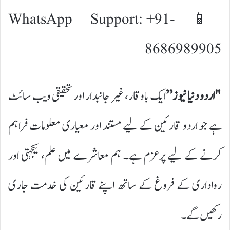
📱 WhatsApp Support: +91-
8686989905
"اردو دنیا نیوز”
ایک باوقار، غیر جانبدار اور تحقیقی ویب سائٹ
ہے جو اردو قارئین کے لیے مستند اور معیاری معلومات فراہم
کرنے کے لیے پرعزم ہے۔ ہم معاشرے میں علم، یکجہتی اور
رواداری کے فروغ کے ساتھ اپنے قارئین کی خدمت جاری
رکھیں گے۔