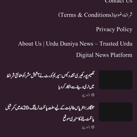
Contact Us
شرائط و ضوابط (Terms & Conditions)
Privacy Policy
About Us | Urdu Duniya News – Trusted Urdu
Digital News Platform
لکھیم پور کھیری تشدد کیس: سپریم کورٹ نے آشیش مشرا کو ضمانتی شرائط
میں نرمی دینے سے انکار کر دیا
1 گھنٹہ پہلے
تلنگانہ: انٹر پاس طالبات کے لیے مفت پائلٹ ٹریننگ، 20 ماہ میں کمرشیل
پائلٹ بننے کا سنہری موقع
1 گھنٹہ پہلے