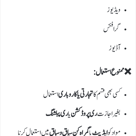
ویڈیوز
گرافکس
آڈیوز
❌ ممنوع استعمال:
کسی بھی قسم کا
تجارتی یا کاروباری
استعمال
بغیر اجازت
ری پروڈکشن
یا
ری پبلشنگ
مواد کو
ایڈیٹ
یا
گمراہ کن سیاق و سباق
میں استعمال کرنا