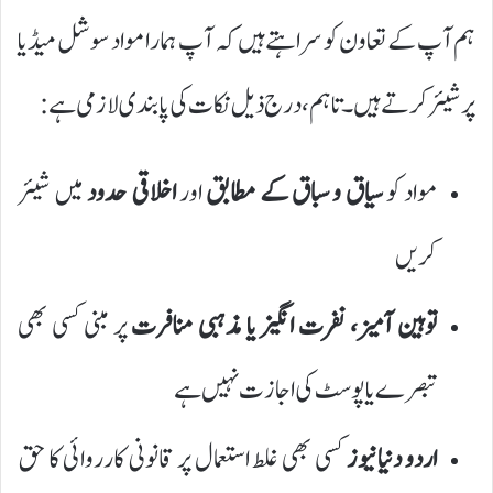
ہم آپ کے تعاون کو سراہتے ہیں کہ آپ ہمارا مواد سوشل میڈیا
پر شیئر کرتے ہیں۔ تاہم، درج ذیل نکات کی پابندی لازمی ہے:
مواد کو
سیاق و سباق کے مطابق
اور
اخلاقی حدود
میں شیئر
کریں
توہین آمیز، نفرت انگیز یا مذہبی منافرت
پر مبنی کسی بھی
تبصرے یا پوسٹ کی اجازت نہیں ہے
اردو دنیا نیوز
کسی بھی غلط استعمال پر قانونی کارروائی کا حق