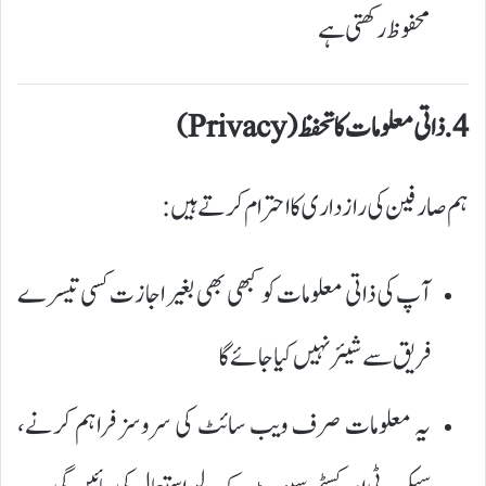
محفوظ رکھتی ہے
4. ذاتی معلومات کا تحفظ (Privacy)
ہم صارفین کی رازداری کا احترام کرتے ہیں:
آپ کی ذاتی معلومات کو کبھی بھی بغیر اجازت کسی تیسرے
فریق سے شیئر نہیں کیا جائے گا
یہ معلومات صرف ویب سائٹ کی سروسز فراہم کرنے،