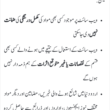
لیکن:
ویب سائٹ پر موجود کسی بھی مواد کی
مکمل درستگی
کی
ضمانت
نہیں
دی جا سکتی
ویب سائٹ کے استعمال کے نتیجے میں ہونے والے کسی بھی
قسم کے
نقصانات یا غیر متوقع اثرات
کے ہم ذمہ دار نہیں
ہوں گے
اردو دنیا میں شائع ہونے والی خبریں، مضامین اور دیگر مواد
مختلف نیوز ایجنسیوں، اداروں اور ذرائع سے حاصل کردہ