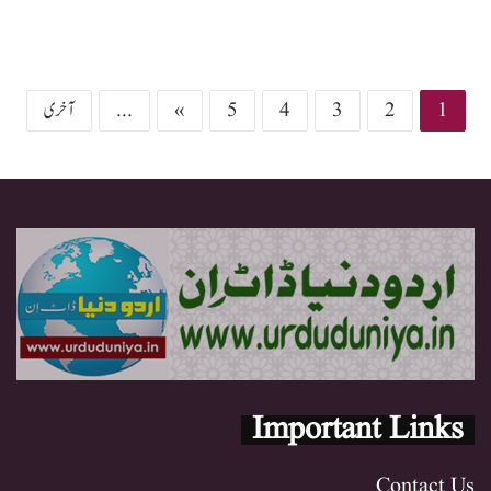
1
2
3
4
5
»
...
آخری
Important Links
Contact Us