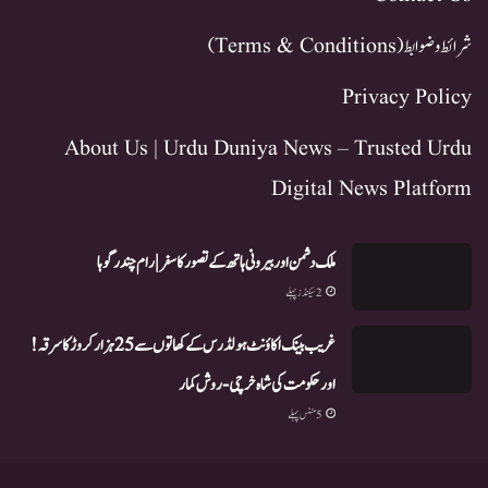
شرائط و ضوابط (Terms & Conditions)
Privacy Policy
About Us | Urdu Duniya News – Trusted Urdu
Digital News Platform
ملک دشمن اور بیرونی ہاتھ کے تصور کا سفر | رام چندر گوہا
2 سیکنڈز پہلے
غریب بینک اکاؤنٹ ہولڈرس کے کھاتوں سے 25 ہزار کروڑ کا سرقہ!
اور حکومت کی شاہ خرچی-روش کمار
5 منٹس پہلے