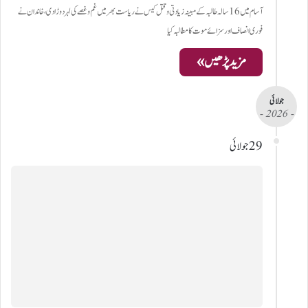
آسام میں 16 سالہ طالبہ کے مبینہ زیادتی و قتل کیس نے ریاست بھر میں غم و غصے کی لہر دوڑا دی، خاندان نے
فوری انصاف اور سزائے موت کا مطالبہ کیا
مزید پڑھیں »
جولائی
- 2026 -
29 جولائی