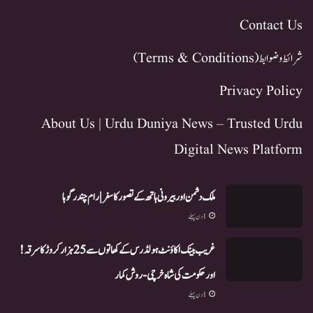
Contact Us
شرائط و ضوابط (Terms & Conditions)
Privacy Policy
About Us | Urdu Duniya News – Trusted Urdu
Digital News Platform
ملک دشمن اور بیرونی ہاتھ کے تصور کا سفر | رام چندر گوہا
1 دن پہلے
غریب بینک اکاؤنٹ ہولڈرس کے کھاتوں سے 25 ہزار کروڑ کا سرقہ!
اور حکومت کی شاہ خرچی-روش کمار
1 دن پہلے