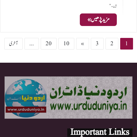
ہیں۔"
مزید پڑھیں »
1
2
3
»
10
20
...
آخری
Important Links