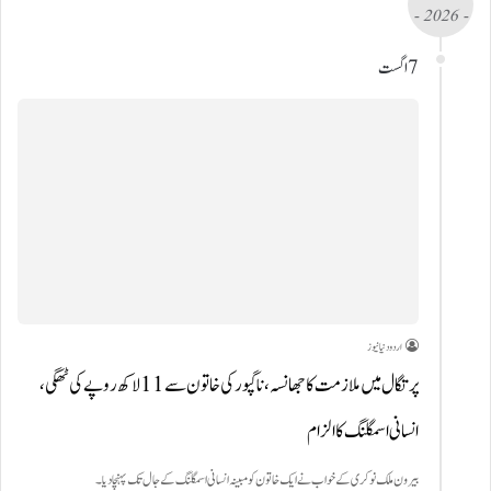
- 2026 -
7 اگست
اردو دنیا نیوز
پرتگال میں ملازمت کا جھانسہ،ناگپور کی خاتون سے 11 لاکھ روپے کی ٹھگی،
انسانی اسمگلنگ کا الزام
بیرون ملک نوکری کے خواب نے ایک خاتون کو مبینہ انسانی اسمگلنگ کے جال تک پہنچا دیا۔