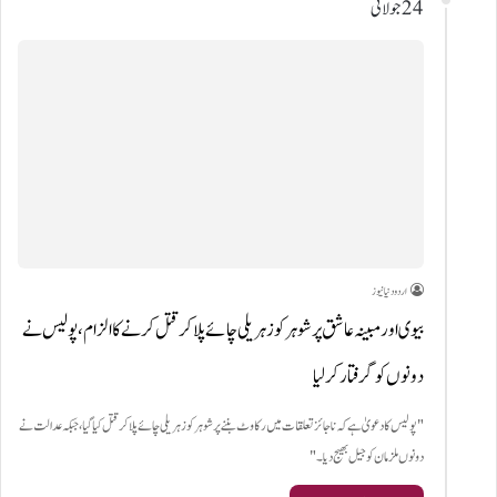
24 جولائی
اردو دنیا نیوز
بیوی اور مبینہ عاشق پر شوہر کو زہریلی چائے پلا کر قتل کرنے کا الزام، پولیس نے
دونوں کو گرفتار کر لیا
"پولیس کا دعویٰ ہے کہ ناجائز تعلقات میں رکاوٹ بننے پر شوہر کو زہریلی چائے پلا کر قتل کیا گیا، جبکہ عدالت نے
دونوں ملزمان کو جیل بھیج دیا۔"