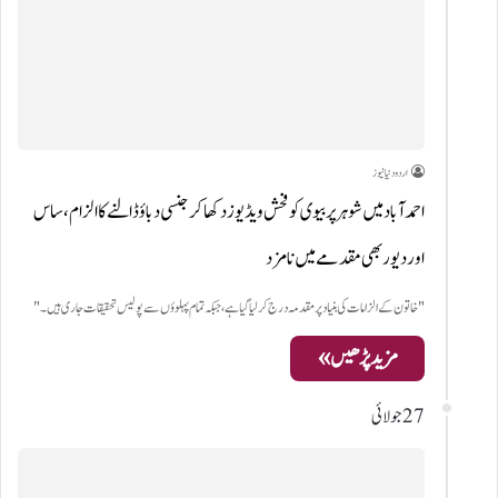
اردو دنیا نیوز
احمد آباد میں شوہر پر بیوی کو فحش ویڈیوز دکھا کر جنسی دباؤ ڈالنے کا الزام، ساس
اور دیور بھی مقدمے میں نامزد
"خاتون کے الزامات کی بنیاد پر مقدمہ درج کر لیا گیا ہے، جبکہ تمام پہلوؤں سے پولیس تحقیقات جاری ہیں۔"
مزید پڑھیں »
27 جولائی