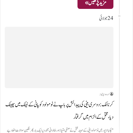
مزید پڑھیں »
24 جولائی
اردو دنیا نیوز
کرناٹک: دوسری بیٹی کی پیدائش پر باپ نے نومولود کو پانی کے ٹینک میں پھینک
دیا، قتل کے الزام میں گرفتار
"چکبالاپور میں نومولود بیٹی کے مبینہ قتل نے صنفی امتیاز اور خاندانی تشدد پر ایک بار پھر سنگین سوالات اٹھا دیے