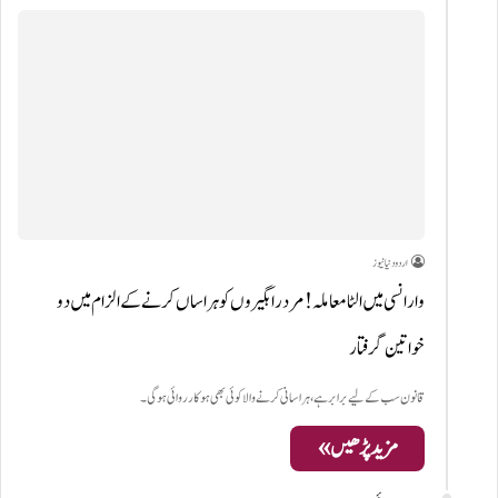
اردو دنیا نیوز
وارانسی میں الٹا معاملہ! مرد راہگیروں کو ہراساں کرنے کے الزام میں دو
خواتین گرفتار
قانون سب کے لیے برابر ہے، ہراسانی کرنے والا کوئی بھی ہو کارروائی ہوگی۔
مزید پڑھیں »