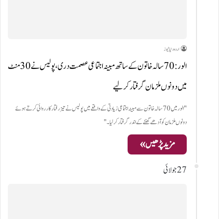
اردو دنیا نیوز
الور: 70 سالہ خاتون کے ساتھ مبینہ اجتماعی عصمت دری، پولیس نے 30 منٹ
میں دونوں ملزمان گرفتار کر لیے
"الور میں 70 سالہ خاتون سے مبینہ اجتماعی زیادتی کے واقعے میں پولیس نے تیز رفتار کارروائی کرتے ہوئے
دونوں ملزمان کو آدھے گھنٹے کے اندر گرفتار کر لیا۔"
مزید پڑھیں »
27 جولائی