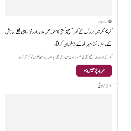
اردو دنیا نیوز
کریم نگر میں بزرگ کے گھر مسلح ڈکیتی کا معمہ حل، داماد اور نواسا ہی نکلے سازش
کے ماسٹر مائنڈ، میرٹھ کے 3 ملزمان گرفتار
گھر کے بھیدی ہی مسلح ڈکیتی کی منصوبہ بندی میں شامل نکلے، پولیس نے تین ملزمان کو گرفتار کر لیا۔
مزید پڑھیں »
27 جولائی