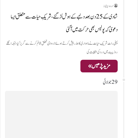
اردو دنیا نیوز
شادی کے 25 دن بعد دلہے کے ہوش اُڑ گئے، شریکِ حیات سے متعلق ایسا
دعویٰ کہ پولیس بھی حرکت میں آ گئی
پہلی رات شریکِ حیات نے ماہواری کا عذر پیش کرتے ہوئے ازدواجی تعلق قائم کرنے سے گریز کیا، جبکہ اگلے
روز پیٹ میں درد کی شکایت کی
مزید پڑھیں »
29 جولائی