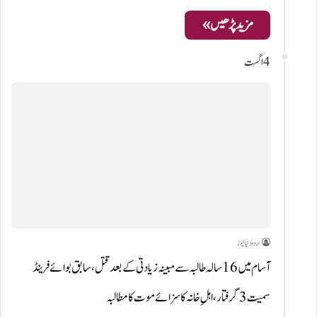
مزید پڑھیں »
4 اگست
اردو دنیا نیوز
آسام میں 16 سالہ طالبہ سے مبینہ زیادتی کے بعد قتل، سابق بوائے فرینڈ
سمیت 3 گرفتار، اہلِ خانہ کا سزائے موت کا مطالبہ