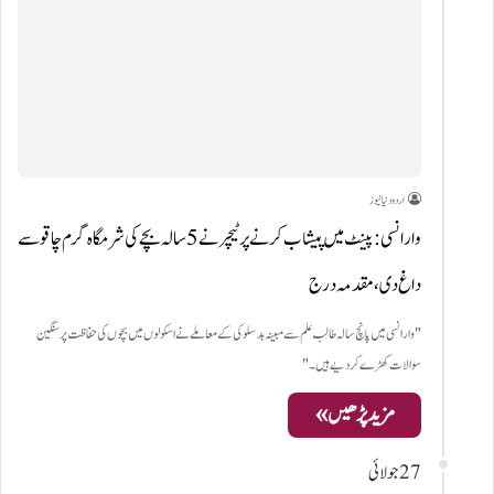
اردو دنیا نیوز
وارانسی: پینٹ میں پیشاب کرنے پر ٹیچر نے 5 سالہ بچے کی شرمگاہ گرم چاقو سے
داغ دی، مقدمہ درج
"وارانسی میں پانچ سالہ طالب علم سے مبینہ بدسلوکی کے معاملے نے اسکولوں میں بچوں کی حفاظت پر سنگین
سوالات کھڑے کر دیے ہیں۔"
مزید پڑھیں »
27 جولائی