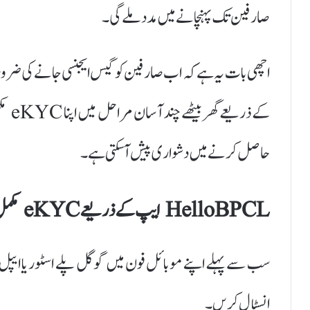
صارفین تک پہنچانے میں مدد ملے گی۔
کے ذ
حاصل کرنے میں دشواری پیش آ سکتی ہے۔
HelloBPCL ایپ کے ذریعے eKYC مکمل کرنے کا طریقہ
انسٹال کریں۔