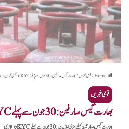
Home
/
قومی خبریں
/
بھارت گیس صارفین: 30 جون سے پہلے eKYC مکمل کریں، ورنہ سبسڈی رک سکتی ہے
قومی خبریں
بھارت گیس صارفین: 30 جون سے پہلے eKYC مکمل کریں، ورنہ سبسڈی رک سکتی ہے
بھارت گیس صارفین کیلئے بڑی اپڈیٹ: 30 جون سے پہلے eKYC لازمی