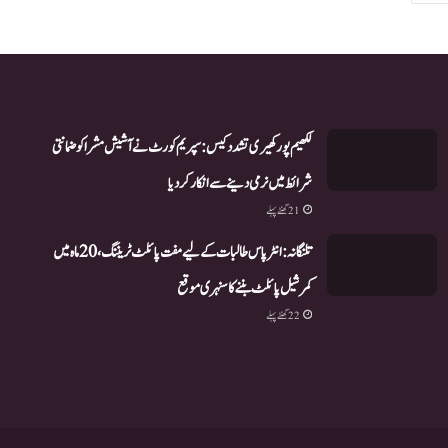
لکھیم پور کھیری تشدد کیس: سپریم کورٹ نے آشیش مشرا کو ضمانتی
شرائط میں نرمی دینے سے انکار کر دیا
21 گھنٹے پہلے
تلنگانہ: انٹر پاس طالبات کے لیے مفت پائلٹ ٹریننگ، 20 ماہ میں
کمرشیل پائلٹ بننے کا سنہری موقع
22 گھنٹے پہلے