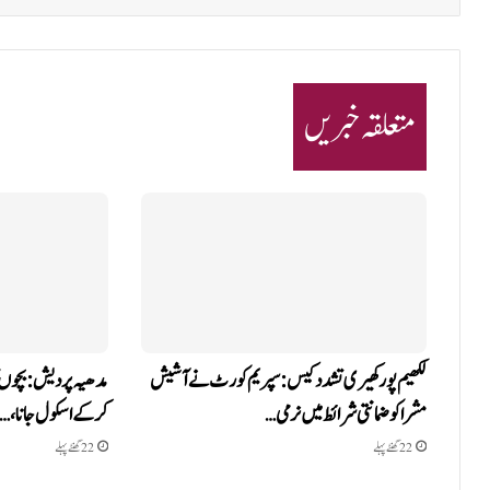
متعلقہ خبریں
لکھیم پور کھیری تشدد کیس: سپریم کورٹ نے آشیش
مدھیہ پردیش: بچوں ک
مشرا کو ضمانتی شرائط میں نرمی…
کر کے اسکول جانا،…
22 گھنٹے پہلے
22 گھنٹے پہلے