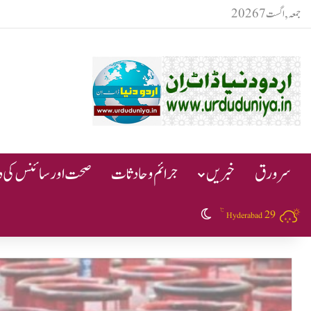
جمعہ, اگست 7 2026
سرورق
خبریں
جرائم و حادثات
صحت اور سائنس کی دن
℃
29
Switch skin
Hyderabad