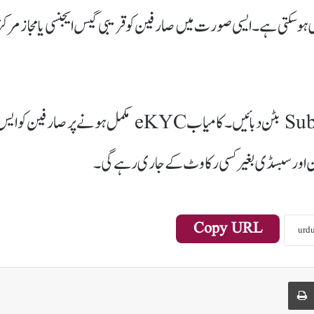
سکتی ہے۔ ایسی صورت میں صارفین کو قریبی گیس ایجنسی یا مجاز مرکز
تمام معلومات درست طریقے سے درج کرنے کے بعد Submit بٹن دبائیں۔ کامیاب eKYC مکمل ہونے پر صارفین کو 
شن اور سبسڈی بغیر کسی رکاوٹ کے جاری رہے گی۔
Copy URL
Print