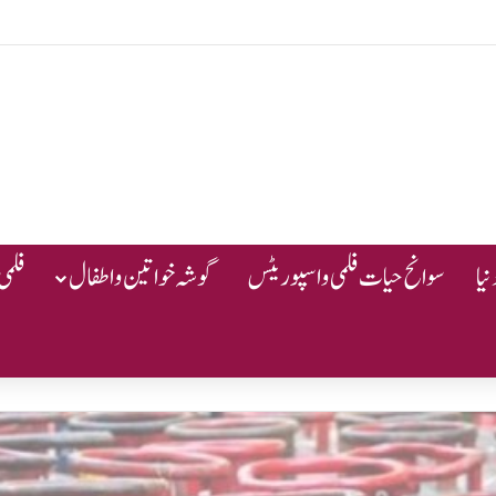
یا
سوانح حیات فلمی و اسپوریٹس
گوشہ خواتین و اطفال
فلمی 