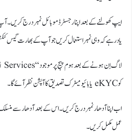
یاد رہے کہ وہی نمبر استعمال کریں جو آپ کے بھارت گیس کن
کو eKYC یا بائیو میٹرک تصدیق کا آپشن نظر آئے گا۔
عمل مکمل کریں۔