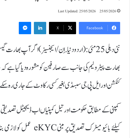
Last Updated: 25/05/2026
25/05/2026
Messenger
LinkedIn
X
Facebook
نئی دہلی 25 مئی:(اردودنیا.اِن/ایجنسیز) اگر آپ بھارت
کنکشن اور ایل پی جی سبسڈی بغیر کسی رکاوٹ کے جاری رہ سکے
کمپنی کے مطابق حکومت اور تیل کمپنیاں اب ڈیجیٹل تصدیقی 
کیلئے بائیو میٹرک تصدیق