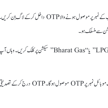
ایپ کھولنے کے بعد اپنا رجسٹرڈ موبائل نمبر درج کریں۔ آپ کے نمبر پر موصول ہونے والا OTP داخل کرکے لاگ اِن کر
کشن سے منسلک ہو۔
لاگ اِن ہونے کے بعد ہوم پیج پر موجود “LPG Services” یا “Bharat Gas” سیکشن پر کلک کریں۔ وہاں 
اب اپنا آدھار نمبر درج کریں۔ اس کے بعد آدھار سے منسلک موبائل نمبر پر OTP موصول ہوگا۔ OTP درج کرکے تص