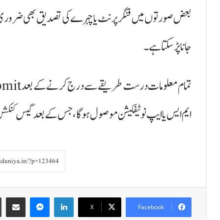
بعض صورتوں میں فنگر پرنٹ یا چہرے کی تصدیق بھی ضروری ہو 
جانا پڑ سکتا ہے۔
ایم ایس یا ایپ نوٹیفکیشن موصول ہوگا، جس کے بعد گیس کنک
Share via Email
Messenger
LinkedIn
X
Facebook