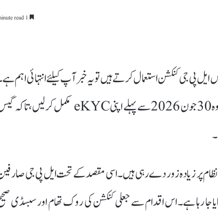
1 minute read
 گیس ایل پی جی کنکشن استعمال کرتے ہیں تو یہ خبر آپ کیلئے انتہائی اہم ہے۔
بھارت پیٹرولیم کی جانب سے صارفین کو مشورہ دیا گیا ہے کہ وہ 30 جون 2026 سے پہلے اپنی eKYC مکمل کرلیں، تاکہ
۔
نظام پر زیادہ زور دے رہی ہیں۔ اسی مقصد کے تحت ایل پی جی صارفین
 پر مبنی eKYC عمل کو لازمی بنایا جا رہا ہے۔ اس اقدام سے جعلی کنکشن کی روک تھام اور سبسڈی صحی