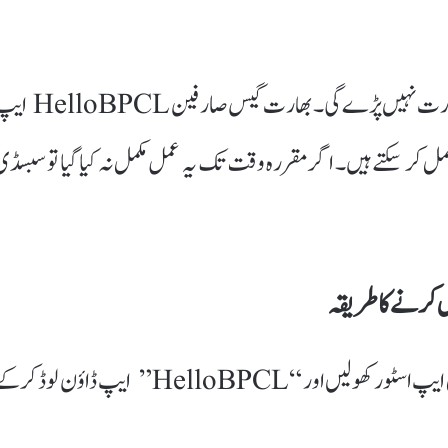
اچھی بات یہ ہے کہ اب صارفین کو گیس ایجنسی جانے کی ضرورت نہیں پڑے گی۔ بھارت گیس صارفی
ریعے گھر بیٹھے چند آسان مراحل میں اپنا eKYC مکمل کر سکتے ہیں۔ اگر مقررہ وقت تک یہ عمل مکمل نہ کیا گیا تو سبسڈ
سب سے پہلے اپنے موبائل فون میں گوگل پلے اسٹور یا ایپل ایپ اسٹور کھولیں اور “HelloBPCL” ایپ ڈاؤن لوڈ ک