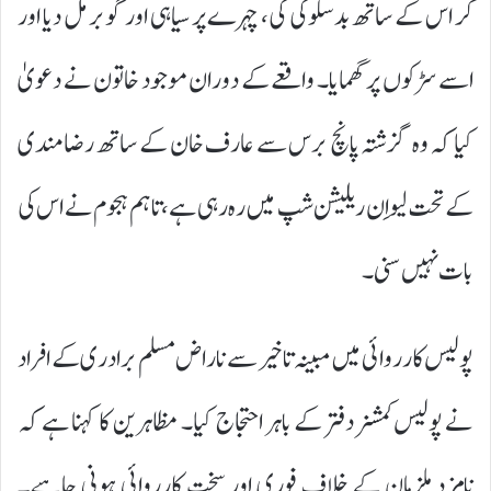
کر اس کے ساتھ بدسلوکی کی، چہرے پر سیاہی اور گوبر مل دیا اور
اسے سڑکوں پر گھمایا۔ واقعے کے دوران موجود خاتون نے دعویٰ
کیا کہ وہ گزشتہ پانچ برس سے عارف خان کے ساتھ رضامندی
کے تحت لیو اِن ریلیشن شپ میں رہ رہی ہے، تاہم ہجوم نے اس کی
بات نہیں سنی۔
پولیس کارروائی میں مبینہ تاخیر سے ناراض مسلم برادری کے افراد
نے پولیس کمشنر دفتر کے باہر احتجاج کیا۔ مظاہرین کا کہنا ہے کہ
نامزد ملزمان کے خلاف فوری اور سخت کارروائی ہونی چاہیے۔