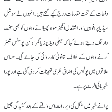
دفعات کے تحت مقدمات درج کیے گئے ہیں۔ انہوں نے سوشل
میڈیا پر افواہیں اور اشتعال انگیز مواد پھیلانے والوں کو بھی سخت
وارننگ دیتے ہوئے کہا کہ جعلی ویڈیوز یا گمراہ کن پوسٹس شیئر
کرنے والوں کے خلاف قانونی کارروائی کی جائے گی۔ حساس
علاقوں میں پولیس کی اضافی نفری تعینات کر دی گئی ہے اور پورا
شہر ہائی الرٹ پر ہے۔
پرانے شہر میں منگل کی دیر رات اس واقعے کے بعد کشیدگی پھیل