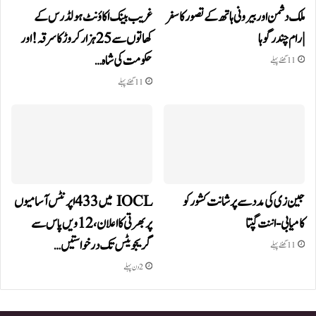
ملک دشمن اور بیرونی ہاتھ کے تصور کا سفر
غریب بینک اکاؤنٹ ہولڈرس کے
| رام چندر گوہا
کھاتوں سے 25 ہزار کروڑ کا سرقہ!اور
حکومت کی شاہ…
11 گھنٹے پہلے
11 گھنٹے پہلے
جین زی کی مدد سے پرشانت کشور کو
IOCL میں 433 اپرنٹس آسامیوں
کامیابی-اننت گپتا
پر بھرتی کا اعلان، 12ویں پاس سے
گریجویٹس تک درخواستیں…
11 گھنٹے پہلے
2 دن پہلے