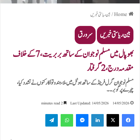
Home
/
بین ریاستی خبریں
بین ریاستی خبریں
سرورق
بھوپال میں مسلم نوجوان کے ساتھ بربریت، 7 کے خلاف
مقدمہ درج، 2 گرفتار
مسلم نوجوان گرل فرینڈ کے ساتھ ہوٹل میں ملا، ہندوتوا کارکنوں نے تشدد کیا،
چہرے پر گوبر۔۔
2 minutes read
Last Updated: 14/05/2026
14/05/2026
Telegram
WhatsApp
Messenger
LinkedIn