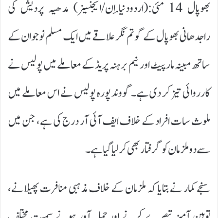
بھوپال 14 مئی:(اردودنیا.اِن/ایجنسیز) مدھیہ پردیش کی
راجدھانی بھوپال کے گوتم نگر علاقے میں ایک مسلم نوجوان کے
ساتھ مبینہ مارپیٹ اور نیم برہنہ پریڈ کے معاملے میں پولیس نے
کارروائی تیز کر دی ہے۔ گووند پورہ پولیس نے اس معاملے میں
ملوث سات افراد کے خلاف ایف آئی آر درج کی ہے، جن میں
سے دو ملزمان کو گرفتار بھی کر لیا گیا ہے۔
سنجے کمار نے بتایا کہ ملزمان کے خلاف مذہبی منافرت پھیلانے،
توہین آمیز تبصرے کرنے اور حملہ آور ہونے سمیت مختلف