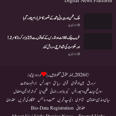
Digital News Platform
ملک دشمن اور بیرونی ہاتھ کے تصور کا سفر | رام چندر گوہا
10 گھنٹے پہلے
غریب بینک اکاؤنٹ ہولڈرس کے کھاتوں سے 25 ہزار کروڑ کا سرقہ!
اور حکومت کی شاہ خرچی-روش کمار
10 گھنٹے پہلے
© 2026, جملہ حقوق محفوظ ہیں۔ |
اردو دنیا نیوز
سرورق
بین الاقوامی
قومی
ریاستی
اسپورٹس
جرائم و حادثات
سوانح حیات فلمی و اسپوریٹس
کیریئر اور رہنمائی
فلمی دنیا
گوشہ خواتین و اطفال
سیاسی و مذہبی مضامین
شاعری
دلچسپ خبریں
صحت و سائنس
تلنگانہ کی خبریں
عقد اولی
عقد ثانی
Bio-Data Registration