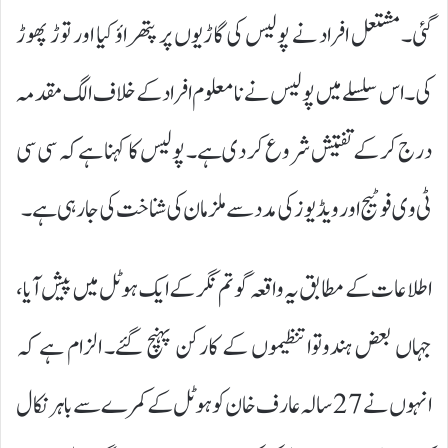
گئی۔ مشتعل افراد نے پولیس کی گاڑیوں پر پتھراؤ کیا اور توڑ پھوڑ
کی۔ اس سلسلے میں پولیس نے نامعلوم افراد کے خلاف الگ مقدمہ
درج کر کے تفتیش شروع کر دی ہے۔ پولیس کا کہنا ہے کہ سی سی
ٹی وی فوٹیج اور ویڈیوز کی مدد سے ملزمان کی شناخت کی جا رہی ہے۔
اطلاعات کے مطابق یہ واقعہ گوتم نگر کے ایک ہوٹل میں پیش آیا،
جہاں بعض ہندوتوا تنظیموں کے کارکن پہنچ گئے۔ الزام ہے کہ
انہوں نے 27 سالہ عارف خان کو ہوٹل کے کمرے سے باہر نکال