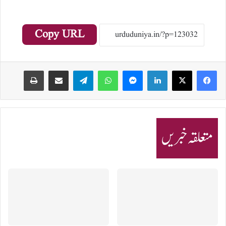
Copy URL
Print
Share via Email
Telegram
WhatsApp
Messenger
LinkedIn
متعلقہ خبریں