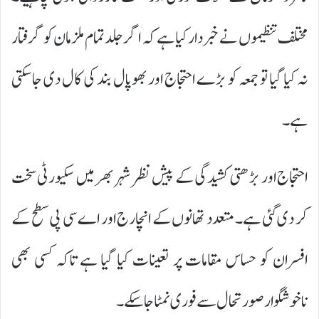
مختلف تنظیموں نے خبردار کیا ہے کہ اگر جلد تمام ملزمان کو گرفتار
نہ کیا گیا تو جمعہ کو بڑے احتجاج اور بھوپال بند کی کال دی جا سکتی
ہے۔
احتجاج اور بڑھتی کشیدگی کے پیش نظر شہر بھر میں سکیورٹی سخت
کر دی گئی ہے۔ متعدد تھانوں کے انچارج اور اے سی پی سطح کے
افسران کو حساس مقامات پر تعینات کیا گیا ہے تاکہ کسی بھی
ناخوشگوار صورتحال سے فوری نمٹا جا سکے۔