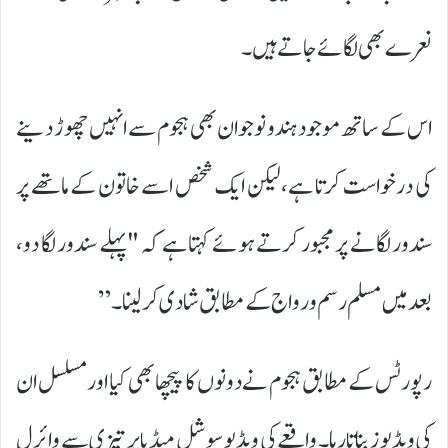
نعرے بھی لگائے جاتے ہیں۔
اس کے ساتھ موجود ہندو نوجوان بھی ہجوم سے انہیں چھوڑ دینے
کی درخواست کرتا ہے، لیکن ایک شخص اسے خاتون کے ماتھے پر
سندور لگانے پر مجبور کرتے ہوئے کہتا ہے کہ "پہلے سندور لگا دو،
بعد میں مسلم رسم و رواج کے مطابق شادی کر لینا۔”
رپورٹس کے مطابق ہجوم نے دونوں کا پیچھا بھی کیا اور مسلسل ان
کی ویڈیوز بناتا رہا۔ واقعے کی ویڈیو سوشل میڈیا پر تیزی سے وائرل