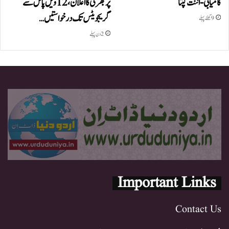
کامیابی-اننت گپتا
پر بھرتی کا اعلان، 12ویں پاس سے
گریجویٹس تک درخواستیں…
9 گھنٹے پہلے
2 دن پہلے
Important Links
Contact Us