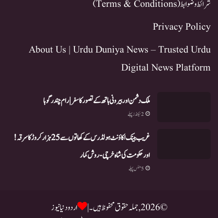
شرائط و ضوابط (Terms & Conditions)
Privacy Policy
About Us | Urdu Duniya News – Trusted Urdu
Digital News Platform
ملک دشمن اور بیرونی ہاتھ کے تصور کا سفر | رام چندر گوہا
2 سیکنڈز پہلے
غریب بینک اکاؤنٹ ہولڈرس کے کھاتوں سے 25 ہزار کروڑ کا سرقہ!
اور حکومت کی شاہ خرچی-روش کمار
5 منٹس پہلے
© 2026, جملہ حقوق محفوظ ہیں۔ |
اردو دنیا نیوز