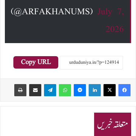
(@ARFAKHANUMS)
July 7,
2026
Copy URL
Print
Share via Email
Telegram
WhatsApp
Messenger
LinkedIn
متعلقہ خبریں