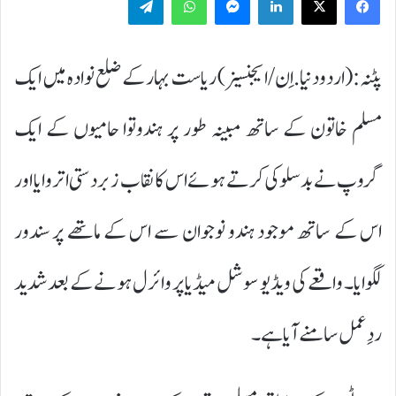
پٹنہ:(اردودنیا.اِن/ایجنسیز) ریاست بہار کے ضلع نوادہ میں ایک
مسلم خاتون کے ساتھ مبینہ طور پر ہندوتوا حامیوں کے ایک
گروپ نے بدسلوکی کرتے ہوئے اس کا نقاب زبردستی اتروایا اور
اس کے ساتھ موجود ہندو نوجوان سے اس کے ماتھے پر سندور
لگوایا۔ واقعے کی ویڈیو سوشل میڈیا پر وائرل ہونے کے بعد شدید
ردِعمل سامنے آیا ہے۔