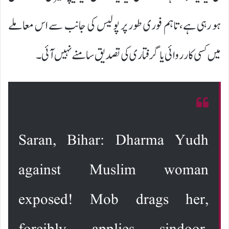
ہو رہی ہے، تاہم فوری طور پر پولیس کی جانب سے اس معاملے
میں کسی کارروائی یا گرفتاری کی تصدیق سامنے نہیں آئی۔
Saran, Bihar: Dharma Yudh
against Muslim woman
exposed! Mob drags her,