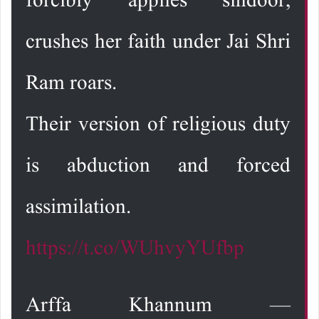
forcibly applies sindoor,
crushes her faith under Jai Shri
Ram roars.
Their version of religious duty
is abduction and forced
assimilation.
https://t.co/WUhvyYUfbp
— Arffa Khannum