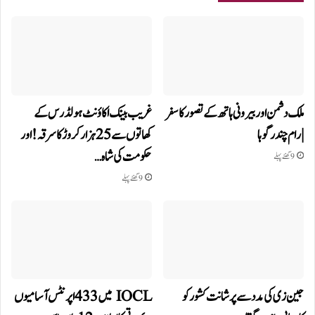
ملک دشمن اور بیرونی ہاتھ کے تصور کا سفر
غریب بینک اکاؤنٹ ہولڈرس کے
| رام چندر گوہا
کھاتوں سے 25 ہزار کروڑ کا سرقہ!اور
حکومت کی شاہ…
9 گھنٹے پہلے
9 گھنٹے پہلے
جین زی کی مدد سے پرشانت کشور کو
IOCL میں 433 اپرنٹس آسامیوں