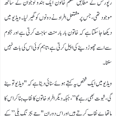
رپورٹس کے مطابق مسلم خاتون ایک ہندو نوجوان کے ساتھ
موجود تھی، جس پر مشتعل افراد نے دونوں کو گھیر لیا۔ ویڈیو میں
دیکھا جا سکتا ہے کہ خاتون بار بار منت سماجت کرتی ہے اور ہجوم
سے اسے چھوڑ دینے کی اپیل کرتی ہے، تاہم کوئی اس کی بات نہیں
سنتا۔
ویڈیو میں ایک شخص یہ کہتے ہوئے سنائی دیتا ہے کہ "ویڈیو تو بنے
گی، ثبوت بھی رہے گا”، جبکہ دیگر افراد خاتون کا نقاب ہٹا کر اس کا
ماتھا بے نقاب کرتے ہیں اور اس دوران "جے بجرنگ بلی” کے