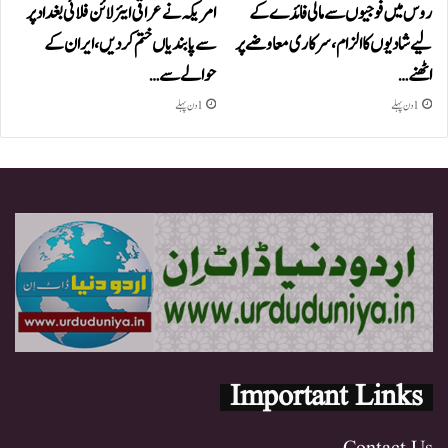
روس میں فوجیوں سے مالی فائدے کے
امریکہ نے عراقی ایئرلائن فلائی بغداد پر
لیے شادیوں کا الزام، سرکاری معاوضے پر
سے پابندیاں ختم کر دیں،ایران کے
اٹھنے…
حوالے سے…
1 دن پہلے
1 دن پہلے
Important Links