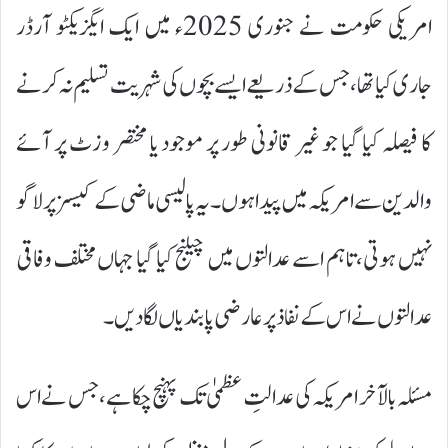
امریکی حکومت نے جنوری 2025ء میں ایک ایگزیکٹو آرڈر
جاری کیا تھا، جس کے ذریعے ایسے بچوں کی شہریت تسلیم نہ کرنے
کا فیصلہ کیا گیا جو غیر قانونی طور پر موجود یا مختصر وزٹ پر آئے
والدین سے امریکہ میں پیدا ہوں۔یہ پالیسی ماضی کے کیسز پر لاگو
نہیں ہوتی، تاہم اسے عدالتوں میں چیلنج کیا گیا جہاں مختلف وفاقی
عدالتوں نے اس کے نفاذ پر عارضی پابندیاں لگا دیں۔
مسئلہ بالآخر امریکہ کی عدالتِ عظمیٰ تک پہنچ چکا ہے، جس نے اس