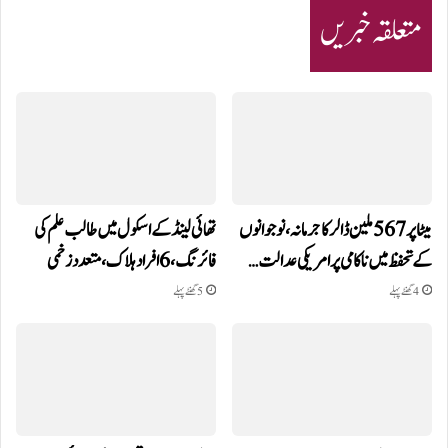
متعلقہ خبریں
میٹا پر 567 ملین ڈالر کا جرمانہ، نوجوانوں
تھائی لینڈ کے اسکول میں طالب علم کی
کے تحفظ میں ناکامی پر امریکی عدالت…
فائرنگ، 6 افراد ہلاک، متعدد زخمی
4 گھنٹے پہلے
5 گھنٹے پہلے