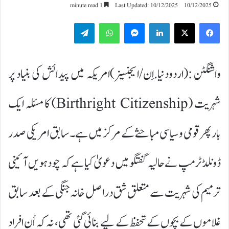
1 minute read
Last Updated: 10/12/2025
10/12/2025
Telegram
WhatsApp
Messenger
LinkedIn
واشنگٹن :(اردودنیا.اِن/ایجنسیز)امریکہ میں پیدائش کی بنیاد پر
شہریت (Birthright Citizenship) کا مسئلہ ایک
بار پھر قومی و سیاسی مباحثے کے مرکز میں ہے۔ سابق امریکی صدر
ڈونلڈ ٹرمپ نے حالیہ گفتگو میں دعویٰ کیا ہے کہ چودہویں آئینی
ترمیم کی شہریت سے متعلق شق دراصل خانہ جنگی کے بعد سابق
غلاموں کے بچوں کے تحفظ کے لیے بنائی گئی تھی، نہ کہ اُن افراد