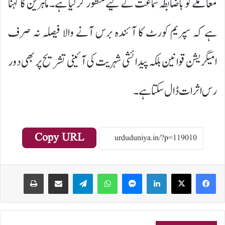
معاملے کو باضابطہ سماعت کے لیے منظور کر لیا ہے۔ ماہرین کا کہنا
ہے کہ سپریم کورٹ کا آئندہ برس آنے والا فیصلہ نہ صرف
امیگریشن قوانین بلکہ پیدائشی شہریت کی آئینی تشریح پر بھی دور
رس اثرات ڈال سکتا ہے۔
Copy URL
Print
Share via Email
Telegram
WhatsApp
Messenger
LinkedIn