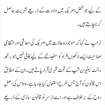
کے لیے جو محض امریکہ میں ولادت کے ذریعے شہریت حاصل
کرنا چاہتے ہیں۔
ٹرمپ نے کہا کہ موجودہ حالات میں امریکہ کی معاشی اور انتظامی
صلاحیت ایسے لاکھوں افراد کو سنبھالنے کے لیے کافی نہیں جو برتھ
رائٹ سیٹیزن شپ کے تحت شہری قرار پاتے ہیں۔ ان کے مطابق
اس قانون کو آج جس طرح استعمال کیا جا رہا ہے، وہ اس کی اصل
روح کے برخلاف ہے اور اسے از سرِ نو قانون سازی کے ذریعے