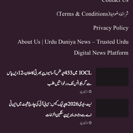
Contact Us
شرائط و ضوابط (Terms & Conditions)
Privacy Policy
About Us | Urdu Duniya News – Trusted Urdu
Digital News Platform
IOCL میں 433 اپرنٹس آسامیوں پر بھرتی کا اعلان، 12ویں پاس
سے گریجویٹس تک درخواستیں طلب
3 گھنٹے پہلے
نیٹ-یو جی 2026 پیپر لیک کیس: سی بی آئی کی چارج شیٹ میں این ٹی
اے سے وابستہ ماہرین پر سنگین الزامات
4 گھنٹے پہلے