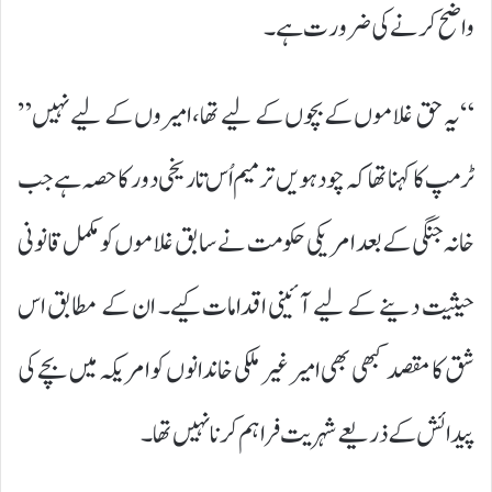
واضح کرنے کی ضرورت ہے۔
“یہ حق غلاموں کے بچوں کے لیے تھا، امیروں کے لیے نہیں”
ٹرمپ کا کہنا تھا کہ چودہویں ترمیم اُس تاریخی دور کا حصہ ہے جب
خانہ جنگی کے بعد امریکی حکومت نے سابق غلاموں کو مکمل قانونی
حیثیت دینے کے لیے آئینی اقدامات کیے۔ ان کے مطابق اس
شق کا مقصد کبھی بھی امیر غیر ملکی خاندانوں کو امریکہ میں بچے کی
پیدائش کے ذریعے شہریت فراہم کرنا نہیں تھا۔