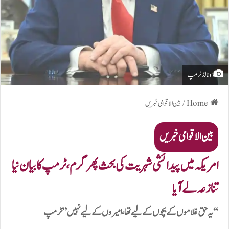
ڈونالڈ ٹرمپ
Home
/
بین الاقوامی خبریں
بین الاقوامی خبریں
امریکہ میں پیدائشی شہریت کی بحث پھر گرم، ٹرمپ کا بیان نیا
تنازعہ لے آیا
“یہ حق غلاموں کے بچوں کے لیے تھا، امیروں کے لیے نہیں” ٹرمپ