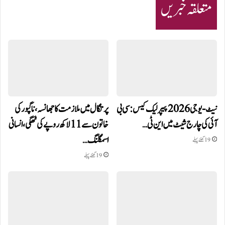
متعلقہ خبریں
نیٹ-یو جی 2026 پیپر لیک کیس: سی بی
پرتگال میں ملازمت کا جھانسہ،ناگپور کی
آئی کی چارج شیٹ میں این ٹی…
خاتون سے 11 لاکھ روپے کی ٹھگی، انسانی
اسمگلنگ…
19 گھنٹے پہلے
19 گھنٹے پہلے