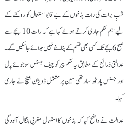
شبِ برات کی رات پٹاخوں کے بے قابو استعمال کو روکنے کے
لیے اہم حکم جاری کرتے ہوئے کہا ہے کہ رات 10 بجے سے
صبح 6 بجے تک کسی بھی قسم کے پٹاخے نہیں جلائے جا سکیں گے۔
عدالتی ذرائع کے مطابق یہ حکم پیر کو چیف جسٹس سوجوئے پال
اور جسٹس پارٹھ سارتھی سین پر مشتمل ڈویژن بینچ نے جاری
کیا۔
عدالت نے واضح کیا کہ پٹاخوں کا استعمال مغربی بنگال آلودگی