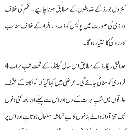
کنٹرول بورڈ کے ضابطوں کے مطابق ہونا چاہیے۔ حکم کی خلاف
ورزی کی صورت میں پولیس کو ذمہ دار افراد کے خلاف مناسب
کارروائی کا اختیار ہوگا۔
عدالتی ریکارڈ کے مطابق اس سال کیلنڈر کے تحت شبِ برات 4
فروری کو منائی جائے گی۔ عرضی میں کہا گیا کہ کولکاتہ کے مختلف
علاقوں میں شبِ برات کے دن اور اس سے پہلے اور بعد کئی دنوں
تک تیز آواز والے پٹاخوں کا بے تحاشہ استعمال ہوتا ہے اور اس پر