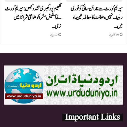
سپریم کورٹ سے نارائن سائی کو فوری
لکھیم پور کھیری تشدد کیس: سپریم کورٹ
ریلیف نہیں، ضمانت کا معاملہ تین ماہ
نے آشیش مشرا کو ضمانتی شرائط میں
میں…
نرمی…
19 گھنٹے پہلے
2 دن پہلے
Important Links