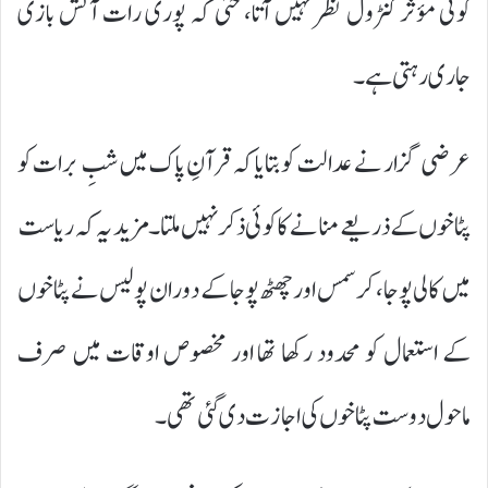
کوئی مؤثر کنٹرول نظر نہیں آتا، حتیٰ کہ پوری رات آتش بازی
جاری رہتی ہے۔
عرضی گزار نے عدالت کو بتایا کہ قرآنِ پاک میں شبِ برات کو
پٹاخوں کے ذریعے منانے کا کوئی ذکر نہیں ملتا۔ مزید یہ کہ ریاست
میں کالی پوجا، کرسمس اور چھٹھ پوجا کے دوران پولیس نے پٹاخوں
کے استعمال کو محدود رکھا تھا اور مخصوص اوقات میں صرف
ماحول دوست پٹاخوں کی اجازت دی گئی تھی۔