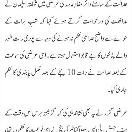
عدالت کے سامنے دائر مفادِ عامہ کی عرضی میں شگفتہ سلیمان نے
مداخلت کی درخواست کرتے ہوئے کہا کہ شبِ برات کے
حوالے سے واضح عدالتی حکم نہ ہونے کی وجہ سے پوری رات شور
والے پٹاخوں کا بے قابو استعمال ہوتا ہے۔ اسی عرضی کی سماعت
کے بعد عدالت نے رات 10 بجے کے بعد مکمل پابندی کا حکم
جاری کیا۔
عرضی گزار نے یہ بھی نشاندہی کی کہ گزشتہ برس اس وقت کے
چیف جسٹس ٹی ایس سیواگنانم کی بنچ نے اسی نوعیت کا حکم دیا تھا،