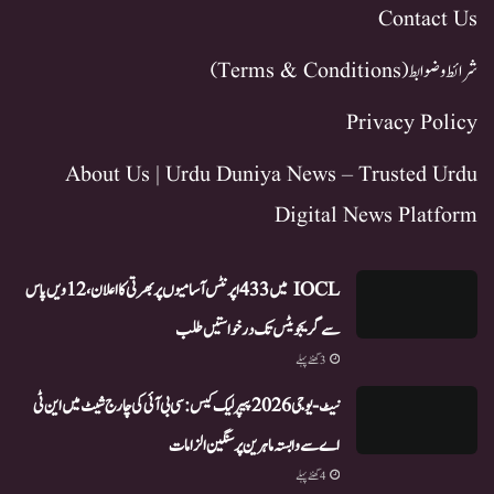
Contact Us
شرائط و ضوابط (Terms & Conditions)
Privacy Policy
About Us | Urdu Duniya News – Trusted Urdu
Digital News Platform
IOCL میں 433 اپرنٹس آسامیوں پر بھرتی کا اعلان، 12ویں پاس
سے گریجویٹس تک درخواستیں طلب
3 گھنٹے پہلے
نیٹ-یو جی 2026 پیپر لیک کیس: سی بی آئی کی چارج شیٹ میں این ٹی
اے سے وابستہ ماہرین پر سنگین الزامات
4 گھنٹے پہلے