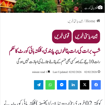
کلکتہ ہائی کورٹ
Home
/
بین ریاستی خبریں
بین ریاستی خبریں
قومی خبریں
شبِ برات کی رات پٹاخوں پر پابندی، کلکتہ ہائی کورٹ کا حکم
رات 10 بجے کے بعد کسی بھی قسم کے پٹاخے جلانے کی اجازت نہیں ہوگی
1 minute read
Last Updated: 02/02/2026
02/02/2026
Telegram
WhatsApp
Messenger
LinkedIn
کولکتہ 02 فروری:(اردودنیا.اِن/ایجنسیز)کلکتہ ہائی کورٹ نے