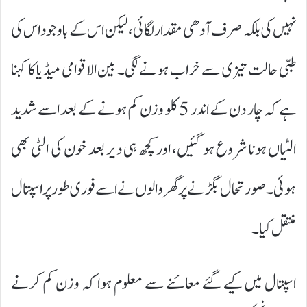
نہیں کی بلکہ صرف آدھی مقدار لگائی، لیکن اس کے باوجود اس کی
طبی حالت تیزی سے خراب ہونے لگی۔ بین الاقوامی میڈیا کا کہنا
ہے کہ چار دن کے اندر 5 کلو وزن کم ہونے کے بعد اسے شدید
الٹیاں ہونا شروع ہو گئیں، اور کچھ ہی دیر بعد خون کی الٹی بھی
ہوئی۔ صورتحال بگڑنے پر گھر والوں نے اسے فوری طور پر اسپتال
منتقل کیا۔
اسپتال میں کیے گئے معائنے سے معلوم ہوا کہ وزن کم کرنے