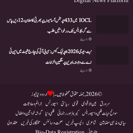
Digital News Platform
IOCL میں 433 اپرنٹس آسامیوں پر بھرتی کا اعلان، 12ویں پاس
سے گریجویٹس تک درخواستیں طلب
1 دن پہلے
نیٹ-یو جی 2026 پیپر لیک کیس: سی بی آئی کی چارج شیٹ میں این ٹی
اے سے وابستہ ماہرین پر سنگین الزامات
1 دن پہلے
© 2026, جملہ حقوق محفوظ ہیں۔ |
اردو دنیا نیوز
سرورق
بین الاقوامی
قومی
ریاستی
اسپورٹس
جرائم و حادثات
سوانح حیات فلمی و اسپوریٹس
کیریئر اور رہنمائی
فلمی دنیا
گوشہ خواتین و اطفال
سیاسی و مذہبی مضامین
شاعری
دلچسپ خبریں
صحت و سائنس
تلنگانہ کی خبریں
عقد اولی
عقد ثانی
Bio-Data Registration