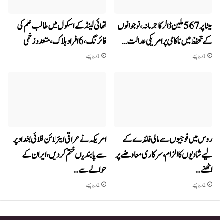
میٹا پر 567 ملین ڈالر کا جرمانہ، نوجوانوں
تھائی لینڈ کے اسکول میں طالب علم کی
کے تحفظ میں ناکامی پر امریکی عدالت…
فائرنگ، 6 افراد ہلاک، متعدد زخمی
1 دن پہلے
1 دن پہلے
روس میں فوجیوں سے مالی فائدے کے
امریکہ نے عراقی ایئرلائن فلائی بغداد پر
لیے شادیوں کا الزام، سرکاری معاوضے پر
سے پابندیاں ختم کر دیں،ایران کے
اٹھنے…
حوالے سے…
2 دن پہلے
2 دن پہلے