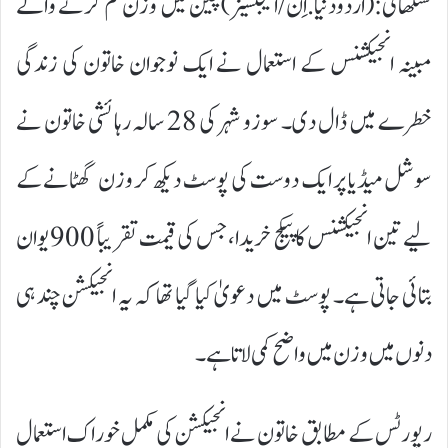
شنگھائی:(اردودنیا.اِن/ایجنسیز)چین میں وزن کم کرنے والے
مبینہ انجیکشنس کے استعمال نے ایک نوجوان خاتون کی زندگی
خطرے میں ڈال دی۔ سوزو شہر کی 28 سالہ رہائشی خاتون نے
سوشل میڈیا پر ایک دوست کی پوسٹ دیکھ کر وزن گھٹانے کے
لیے تین انجیکشنس کا پیکج خریدا، جس کی قیمت تقریباً 900 یوان
بتائی جاتی ہے۔ پوسٹ میں دعویٰ کیا گیا تھا کہ یہ انجیکشن چند ہی
دنوں میں وزن میں واضح کمی لاتا ہے۔
رپورٹس کے مطابق خاتون نے انجیکشن کی مکمل خوراک استعمال