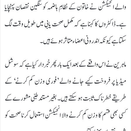
والے انجیکشن نے خاتون کے نظامِ ہاضمہ کو سنگین نقصان پہنچایا
ہے۔ ڈاکٹروں کا کہنا ہے کہ مکمل صحت یابی میں طویل وقت لگ
سکتا ہے کیونکہ اندرونی اعضاء متاثر ہوئے ہیں۔
ماہرین نے اس واقعے کے بعد ایک بار پھر خبردار کیا ہے کہ سوشل
میڈیا پر فروخت کیے جانے والے ’فوری وزن کم کرنے‘ کے
طریقے خطرناک ثابت ہو سکتے ہیں۔ بغیر مستند طبی مشورے کے
کسی بھی قسم کا وزن کم کرنے والا انجیکشن استعمال کرنا صحت کو