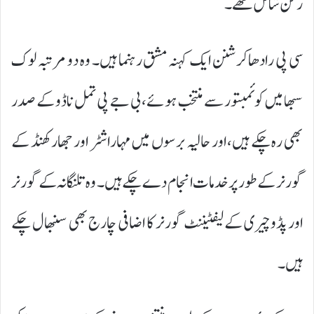
رکن شامل تھے۔
سی پی رادھاکرشنن ایک کہنہ مشق رہنما ہیں۔ وہ دو مرتبہ لوک
سبھا میں کوئمبتور سے منتخب ہوئے، بی جے پی تمل ناڈو کے صدر
بھی رہ چکے ہیں، اور حالیہ برسوں میں مہاراشٹر اور جھارکھنڈ کے
گورنر کے طور پر خدمات انجام دے چکے ہیں۔ وہ تلنگانہ کے گورنر
اور پڈوچیری کے لیفٹیننٹ گورنر کا اضافی چارج بھی سنبھال چکے
ہیں۔