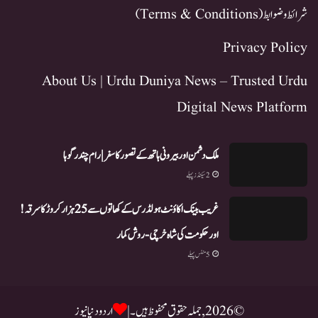
شرائط و ضوابط (Terms & Conditions)
Privacy Policy
About Us | Urdu Duniya News – Trusted Urdu
Digital News Platform
ملک دشمن اور بیرونی ہاتھ کے تصور کا سفر | رام چندر گوہا
2 سیکنڈز پہلے
غریب بینک اکاؤنٹ ہولڈرس کے کھاتوں سے 25 ہزار کروڑ کا سرقہ!
اور حکومت کی شاہ خرچی-روش کمار
5 منٹس پہلے
© 2026, جملہ حقوق محفوظ ہیں۔ |
اردو دنیا نیوز