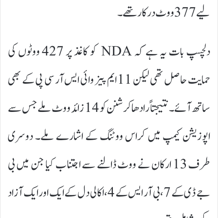
لیے 377 ووٹ درکار تھے۔
دلچسپ بات یہ ہے کہ NDA کو کاغذ پر 427 ووٹوں کی
حمایت حاصل تھی لیکن 11 ایم پیز وائی ایس آر سی پی کے بھی
ساتھ آئے۔ نتیجتاً رادھاکرشنن کو 14 زائد ووٹ ملے جس سے
اپوزیشن کیمپ میں کراس ووٹنگ کے اشارے ملے۔ دوسری
طرف 13 ارکان نے ووٹ ڈالنے سے اجتناب کیا جن میں بی
جے ڈی کے 7، بی آر ایس کے 4، اکالی دل کے ایک اور ایک آزاد