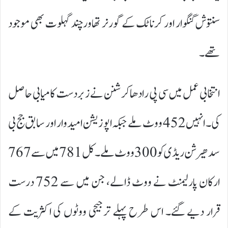
سنتوش گنگوار اور کرناٹک کے گورنر تھاورچند گہلوت بھی موجود
تھے۔
انتخابی عمل میں سی پی رادھاکرشنن نے زبردست کامیابی حاصل
کی۔ انہیں 452 ووٹ ملے جبکہ اپوزیشن امیدوار اور سابق جج بی
سدھیرشن ریڈی کو 300 ووٹ ملے۔ کل 781 میں سے 767
ارکان پارلیمنٹ نے ووٹ ڈالے، جن میں سے 752 درست
قرار دیے گئے۔ اس طرح پہلے ترجیحی ووٹوں کی اکثریت کے