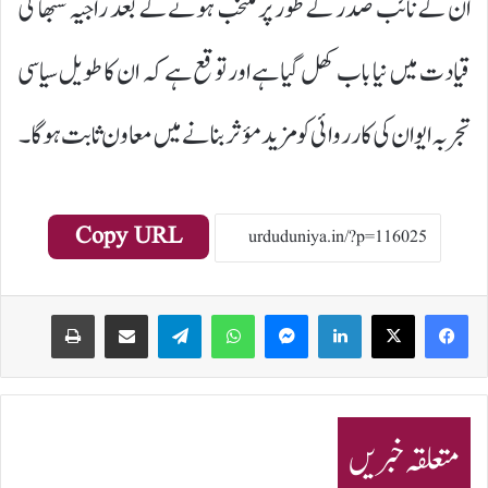
ان کے نائب صدر کے طور پر منتخب ہونے کے بعد راجیہ سبھا کی
قیادت میں نیا باب کھل گیا ہے اور توقع ہے کہ ان کا طویل سیاسی
تجربہ ایوان کی کارروائی کو مزید مؤثر بنانے میں معاون ثابت ہوگا۔
Copy URL
Print
Share via Email
Telegram
WhatsApp
Messenger
LinkedIn
متعلقہ خبریں