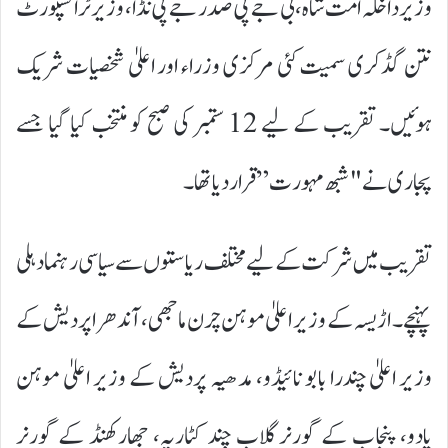
وزیر داخلہ امت شاہ، بی جے پی صدر جے پی نڈا، وزیر ٹرانسپورٹ
نتن گڈکری سمیت کئی مرکزی وزراء اور اعلیٰ شخصیات شریک
ہوئیں۔ تقریب کے لیے 12 ستمبر کی صبح کو منتخب کیا گیا جسے
پجاری نے "شبھ مہورت” قرار دیا تھا۔
تقریب میں شرکت کے لیے مختلف ریاستوں سے سیاسی رہنما دہلی
پہنچے۔ اڑیسہ کے وزیر اعلیٰ موہن چرن ماجھی، آندھرا پردیش کے
وزیر اعلیٰ چندرا بابو نائیڈو، مدھیہ پردیش کے وزیر اعلیٰ موہن
یادو، پنجاب کے گورنر گلاب چند کٹاریہ، جھارکھنڈ کے گورنر