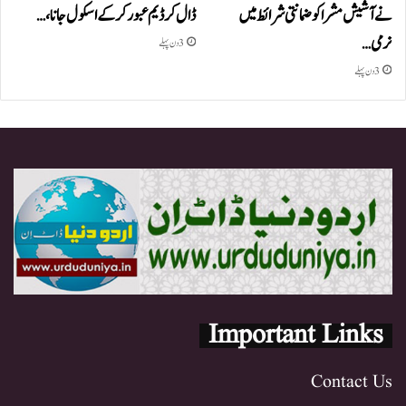
نے آشیش مشرا کو ضمانتی شرائط میں
ڈال کر ڈیم عبور کر کے اسکول جانا،…
نرمی…
3 دن پہلے
3 دن پہلے
Important Links
Contact Us