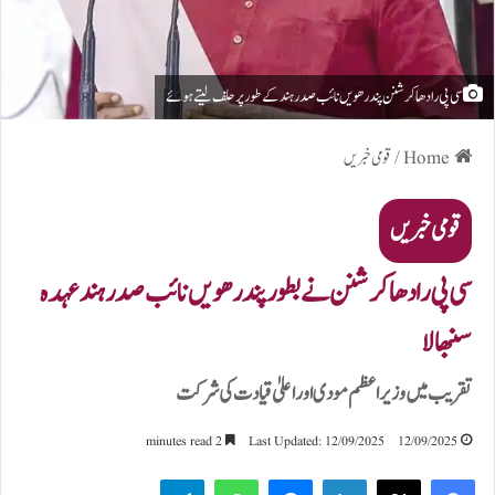
سی پی رادھاکرشنن پندرھویں نائب صدر ہند کے طور پر حلف لیتے ہوئے
Home
/
قومی خبریں
قومی خبریں
سی پی رادھاکرشنن نے بطور پندرھویں نائب صدر ہند عہدہ
سنبھالا
تقریب میں وزیراعظم مودی اور اعلیٰ قیادت کی شرکت
2 minutes read
Last Updated: 12/09/2025
12/09/2025
Telegram
WhatsApp
Messenger
LinkedIn