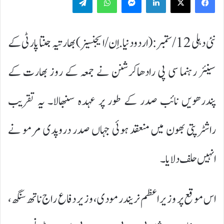
نئی دہلی 12/ستمبر:(اردودنیا.اِن/ایجنسیز) بھارتیہ جنتا پارٹی کے
سینئر رہنما سی پی رادھاکرشنن نے جمعہ کے روز بھارت کے
پندرھویں نائب صدر کے طور پر عہدہ سنبھالا۔ یہ تقریب
راشٹرپتی بھون میں منعقد ہوئی جہاں صدر دروپدی مرمو نے
انہیں حلف دلایا۔
اس موقع پر وزیر اعظم نریندر مودی، وزیر دفاع راج ناتھ سنگھ،