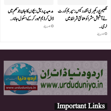
لکھیم پور کھیری تشدد کیس: سپریم کورٹ
مدھیہ پردیش: بچوں کا جان جوکھم میں
نے آشیش مشرا کو ضمانتی شرائط میں
ڈال کر ڈیم عبور کر کے اسکول جانا،…
نرمی…
4 دن پہلے
4 دن پہلے
Important Links