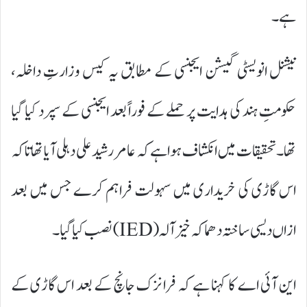
ہے۔
نیشنل انویسٹی گیشن ایجنسی کے مطابق یہ کیس وزارتِ داخلہ،
حکومتِ ہند کی ہدایت پر حملے کے فوراً بعد ایجنسی کے سپرد کیا گیا
تھا۔ تحقیقات میں انکشاف ہوا ہے کہ عامر رشید علی دہلی آیا تھا تاکہ
اس گاڑی کی خریداری میں سہولت فراہم کرے جس میں بعد
ازاں دیسی ساختہ دھماکہ خیز آلہ (IED) نصب کیا گیا۔
این آئی اے کا کہنا ہے کہ فرانزک جانچ کے بعد اس گاڑی کے