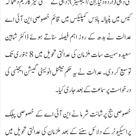
نئی دہلی (اردودنیا.اِن/ایجنسیز):دہلی کے سنسنی خیز کار بم دھماکہ
کیس میں پٹیالہ ہاؤس کمپلیکس میں قائم خصوصی این آئی اے
عدالت نے بدھ کے روز اہم فیصلہ سناتے ہوئے ڈاکٹر شاہین
سعیدہ سمیت سات ملزمان کی عدالتی تحویل میں 8 جنوری تک
توسیع کر دی۔ عدالت نے یہ حکم نیشنل انویسٹی گیشن ایجنسی کی
درخواست پر سماعت کے بعد جاری کیا۔
خصوصی جج پرشانت شرما نے این آئی اے کے خصوصی پبلک
پراسیکیوٹر کے دلائل سننے کے بعد ملزمان کی عدالتی تحویل میں