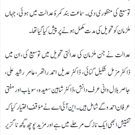
توسیع کی منظوری دی۔ سماعت بند کمرۂ عدالت میں ہوئی، جہاں
ملزمان کو تحویل کی مدت مکمل ہونے پر پیش کیا گیا تھا۔
عدالت نے جن ملزمان کی عدالتی تحویل میں توسیع کی، ان میں
ڈاکٹر مزمل شکیل گنائی، ڈاکٹر عدیل احمد راتھر،عامر رشید علی،
جاصر بلال وانی عرف دانش، ڈاکٹر شاہین سعیدہ، سویاب اور مفتی
عرفان احمد وگے شامل ہیں۔ این آئی اے نے مؤقف اختیار کیا کہ
تفتیش ابھی ایک نازک مرحلے میں ہے اور مزید پوچھ گچھ ناگزیر