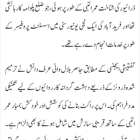
ڈرائیور کی شناخت عمر النبی کے طور پر ہوئی، جو ضلع پلوامہ کا رہائشی
تھا اور فرید آباد کی ایک نجی یونیورسٹی میں اسسٹنٹ پروفیسر کے
طور پر خدمات انجام دے رہے تھے۔
تفتیشی ایجنسی کے مطابق جاصر بلال وانی عرف دانش نے ترمیم
شدہ ڈرونز کے ذریعے دہشت گردانہ کارروائیوں کے لیے تکنیکی
مدد فراہم کی۔ اس پر راکٹ بنانے کی کوشش اور خودکش بمبار عمر
النبی کے ساتھ قریبی سازش میں شامل ہونے کا بھی الزام ہے۔