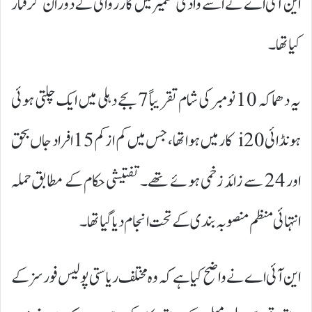
این آئی اے نے اسے وادیٔ کشمیر میں کارروائی کے دوران گرفتار
کیا تھا۔
یہ دھماکہ 10 نومبر کی شام تقریباً 7 بجے دہلی میں ایک چلتی ہوئی
ہونڈائی i20 کار میں ہوا تھا، جس میں کم از کم 15 افراد جاں بحق
اور 24 سے زائد زخمی ہوئے تھے۔ تفتیشی حکام کے مطابق حملہ
انتہائی منظم منصوبہ بندی کے تحت انجام دیا گیا تھا۔
این آئی اے نے واضح کیا ہے کہ وہ مختلف ریاستی پولیس فورسز کے