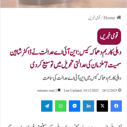
Home
/
قومی خبریں
قومی خبریں
دہلی کار بم دھماکہ کیس: این آئی اے عدالت نے ڈاکٹر شاہین
سمیت 7 ملزمان کی عدالتی تحویل میں توسیع کر دی
دہلی کار بم دھماکہ کیس میں این آئی اے عدالت کی سماعت
2 minutes read
Last Updated: 24/12/2025
24/12/2025
Telegram
WhatsApp
Messenger
LinkedIn