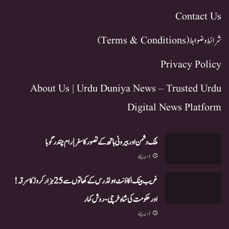
Contact Us
شرائط و ضوابط (Terms & Conditions)
Privacy Policy
About Us | Urdu Duniya News – Trusted Urdu
Digital News Platform
ملک دشمن اور بیرونی ہاتھ کے تصور کا سفر | رام چندر گوہا
1 دن پہلے
غریب بینک اکاؤنٹ ہولڈرس کے کھاتوں سے 25 ہزار کروڑ کا سرقہ!
اور حکومت کی شاہ خرچی-روش کمار
1 دن پہلے