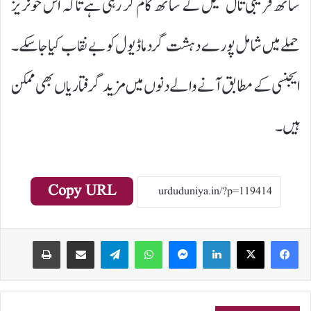
ساتھ قریبی تال میل کے ساتھ کام کر رہی ہے تاکہ اس خونریز
حملے میں شامل پورے دہشت گرد ماڈیول کو بے نقاب کیا جا سکے۔
ایجنسی کے مطابق آنے والے دنوں میں مزید گرفتاریاں بھی ممکن
ہیں۔
Copy URL
Print
Share via Email
Telegram
WhatsApp
Messenger
LinkedIn