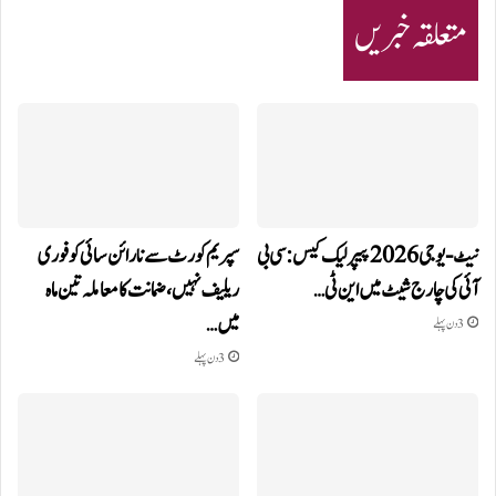
متعلقہ خبریں
نیٹ-یو جی 2026 پیپر لیک کیس: سی بی
سپریم کورٹ سے نارائن سائی کو فوری
آئی کی چارج شیٹ میں این ٹی…
ریلیف نہیں، ضمانت کا معاملہ تین ماہ
میں…
3 دن پہلے
3 دن پہلے