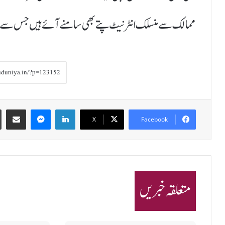
ممالک سے منسلک انٹرنیٹ پتے بھی سامنے آئے ہیں جس سے اس ن
Share via Email
Messenger
LinkedIn
X
Facebook
متعلقہ خبریں