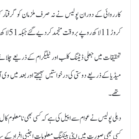
کارروائی کے دوران پولیس نے نہ صرف ملزمان کو گرفتار کیا 
کروڑ 11 لاکھ روپے بروقت منجمد کر دیے گئے جبکہ 51 لاکھ 95 ہزار روپے متاثرین کو واپس لوٹائے گئے۔
تحقیقات میں جعلی ڈیٹنگ کلب اور ٹیلیگرام کے ذریعے چلا
میڈیا کے ذریعے دوستی کی درخواستیں بھیجتے اور بعد میں و
تھے۔
کسی بھی صورت میں اپنی بینکنگ معلومات اجنبی افراد کے سا