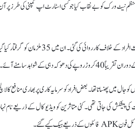
 منظم نیٹ ورک کو بے نقاب کیا جو کسی اسٹارٹ اپ کمپنی کی طرز پر آن
پولیس کارروائی میں مجموعی طور پر 89 سائبر جرائم میں ملوث افراد کے خلاف کارروائی کی گئی۔ ان میں 35 ملزمان کو گرفتار کی
جال میں پھنساتا تھا۔ بعض افراد کو سرمایہ کاری پر بھاری منافع کا لالچ
یت کی پیشکش کی جاتی تھی۔ کئی متاثرین کو ویڈیو کال کے ذریعے نام نہاد
یک کیے گئے۔