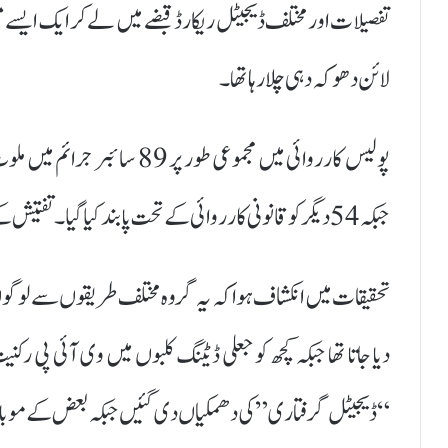
تفصیلات اور مختلف ڈیجیٹل ریکارڈ قبضے میں لے کر ایک ایسے
لائن دھوکہ دہی چلا رہا تھا۔
جبکہ 54 دیگر کو قانونی کارروائی کے تحت پابند کیا گیا۔ تفتیش کے دوران تقریباً 40 کروڑ روپے کی دھوکہ دہی کے شواہد سامنے آئے۔
تحقیقات میں انکشاف ہوا کہ یہ گروہ مختلف طریقوں سے لوگوں کو 
دیا جاتا تھا جبکہ کچھ کو جعلی ڈیٹنگ کلبوں میں وی آئی پی رکن
“ڈیجیٹل گرفتاری” کی دھمکیاں دی گئیں جبکہ بعض کے موبائل فون APK فائلوں کے ذریعے ہ