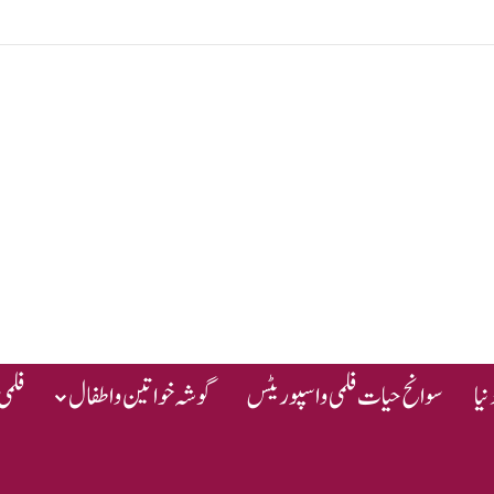
یا
سوانح حیات فلمی و اسپوریٹس
گوشہ خواتین و اطفال
فلمی 