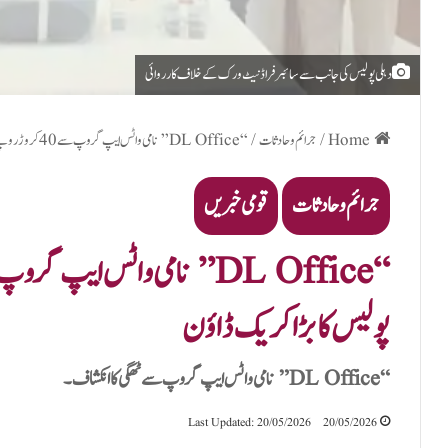
دہلی پولیس کی جانب سے سائبر فراڈ نیٹ ورک کے خلاف کارروائی
Home
/
جرائم و حادثات
/
“DL Office” نامی واٹس ایپ گروپ سے 40 کروڑ روپے کی سائبر ٹھگی کا انکشاف، دہلی پولیس کا بڑا کریک ڈاؤن
جرائم و حادثات
قومی خبریں
پولیس کا بڑا کریک ڈاؤن
“DL Office” نامی واٹس ایپ گروپ سے ٹھگی کا انکشاف۔
Last Updated: 20/05/2026
20/05/2026