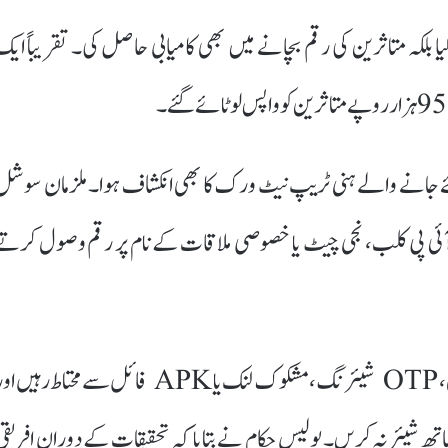
بلکہ متاثرین کی رقم بچانے میں بھی کامیابی حاصل کی۔ تقریباً ایک
ئے جانے والے ہنی ٹریپ نیٹ ورک کا بھی انکشاف ہوا۔ ملزمان سوشل
ی آئی پی کلب، نجی چیٹ یا خصوصی ملاقات کے نام پر رقم وصول کرتے
دہلی پولیس نے عوام سے اپیل کی ہے کہ کسی بھی نامعلوم کال، OTP شیئرنگ، مشکوک لنک یا APK فائل سے محتاط رہیں
تھ شیئر نہ کریں۔پولیس حکام نے بتایا کہ تحقیقات کے دوران افریقی