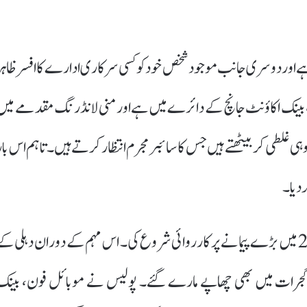
نٹی بجتی ہے اور دوسری جانب موجود شخص خود کو کسی سرکاری ادارے کا افسر ظاہر
 ہے، بینک اکاؤنٹ جانچ کے دائرے میں ہے اور منی لانڈرنگ مقدمے میں
 غلطی کر بیٹھتے ہیں جس کا سائبر مجرم انتظار کرتے ہیں۔ تاہم اس بار
 دیا۔
دہلی پولیس کی ویسٹرن ڈسٹرکٹ سائبر ٹیم نے اپریل 2026 میں بڑے پیمانے پر کارروائی شروع کی۔ اس مہم کے دوران دہلی ک
ور گجرات میں بھی چھاپے مارے گئے۔ پولیس نے موبائل فون، بینک