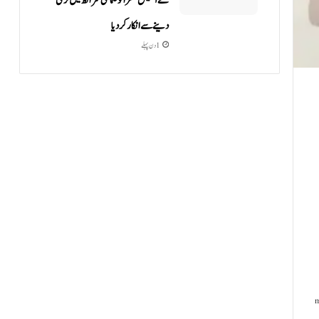
نے آشیش مشرا کو ضمانتی شرائط میں نرمی
دینے سے انکار کر دیا
1 دن پہلے