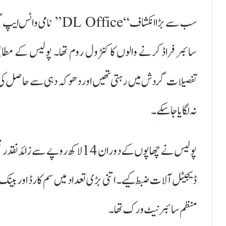
سب سے بڑا انکشاف “fice
تفصیلات گردش میں رہتی تھیں اور دھوکہ دہی سے حاصل کی گئی
نہ لگایا جا سکے۔
ڈیجیٹل آلات ضبط کیے۔ اتنی بڑی تعداد میں سم کارڈ اور بینک ک
منظم سائبر نیٹ ورک تھا۔