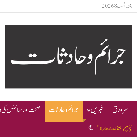
ہفتہ, اگست 8 2026
سرورق
خبریں
جرائم و حادثات
صحت اور سائنس کی دن
℃
29
Switch skin
Hyderabad