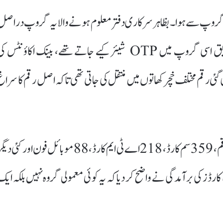
DL Of” نامی واٹس ایپ گروپ سے ہوا۔ بظاہر سرکاری دفتر معلوم ہونے والا یہ گروپ دراص
سائبر فراڈ کرنے والوں کا کنٹرول روم تھا۔ پولیس کے مطابق اسی گروپ میں OTP شیئر کیے جاتے تھے، بینک اکاؤنٹس 
 رقم مختلف خچر کھاتوں میں منتقل کی جاتی تھی تاکہ اصل رقم کا سراغ
پولیس نے چھاپوں کے دوران 14 لاکھ روپے سے زائد نقد رقم، 359 سم کارڈ، 218 اے ٹی ایم کارڈ، 88 موبائل فون اور کئی 
ارڈز کی برآمدگی نے واضح کر دیا کہ یہ کوئی معمولی گروہ نہیں بلکہ ایک