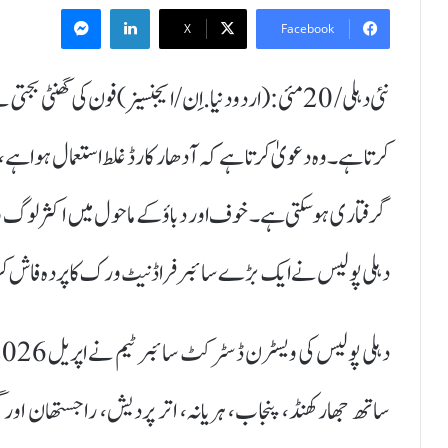
Messenger
LinkedIn
X
Facebook
نئی دہلی / 20 مئی:(اردودنیا.اِن/ایجنسیز)فون کی گھ
کرتا ہے۔ وہ دعویٰ کرتا ہے کہ آدھار کارڈ غلط استعمال ہوا
گرفتاری ہوسکتی ہے۔ خوف اور دباؤ کے ماحول میں اکثر لوگ وہی
دہلی پولیس نے ایک بڑے سائبر فراڈ نیٹ ورک کا پردہ فاش کر
ساتھ جھارکھنڈ، پنجاب، ہریانہ، اتر پردیش، راجستھان ا