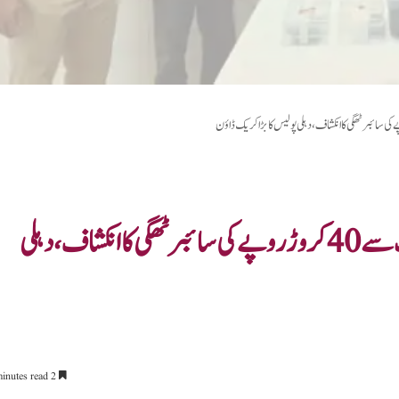
“DL Office” نامی واٹس ایپ گروپ سے 40 کروڑ روپے کی سائبر ٹھگی کا انکشاف، دہلی
2 minutes read