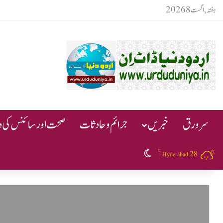
ہفتہ, اگست 8 2026
سرورق
خبریں
جرائم و حادثات
صحت اور سائنس کی دن
℃
28
Switch skin
Hyderabad