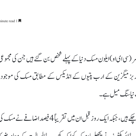
1 minute read
یسر (سی ای او) ایلون مسک دنیا کے پہلے شخص بن گئے ہیں جن کی مجموعی
 گئی ہے۔ فوربز میگزین کے ارب پتیوں کے انڈیکس کے مطابق مسک کی موجودہ
ٹیسلا کے حصص رواں برس اب تک 14 فیصد سے زائد بڑھ چکے ہیں، جبکہ ایک روز قبل ان میں تقریباً 4 فیصد اضافے نے مسک