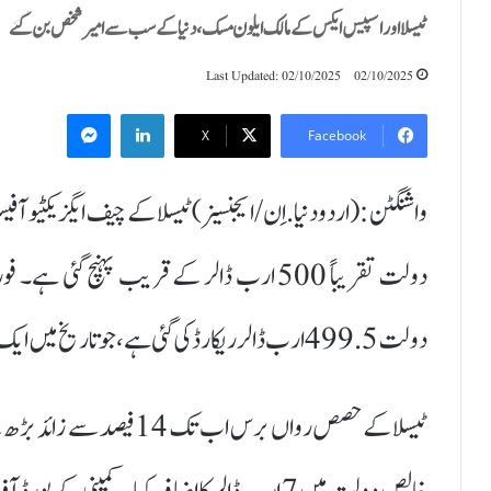
ٹیسلا اور اسپیس ایکس کے مالک ایلون مسک، دنیا کے سب سے امیر شخص بن گئے
Last Updated: 02/10/2025
02/10/2025
Messenger
LinkedIn
X
Facebook
واشنگٹن :(اردودنیا.اِن/ایجنسیز)ٹیسلا کے چیف ایگزیکٹیو آف
دولت تقریباً 500 ارب ڈالر کے قریب پہنچ
دولت 499.5 ارب ڈالر ریکارڈ کی گئی ہے، جو تاریخ میں ایک نیا سنگ میل ہے۔