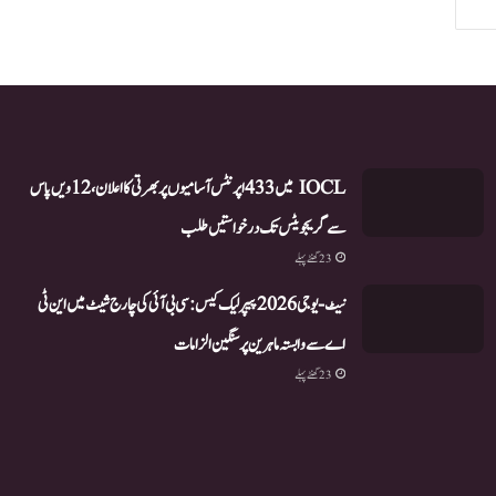
IOCL میں 433 اپرنٹس آسامیوں پر بھرتی کا اعلان، 12ویں پاس
سے گریجویٹس تک درخواستیں طلب
23 گھنٹے پہلے
نیٹ-یو جی 2026 پیپر لیک کیس: سی بی آئی کی چارج شیٹ میں این ٹی
اے سے وابستہ ماہرین پر سنگین الزامات
23 گھنٹے پہلے