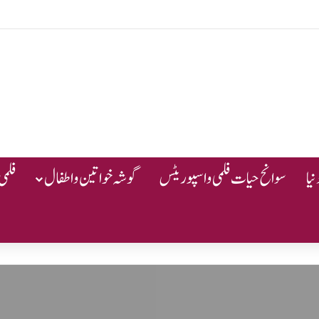
یا
سوانح حیات فلمی و اسپوریٹس
گوشہ خواتین و اطفال
فلمی 