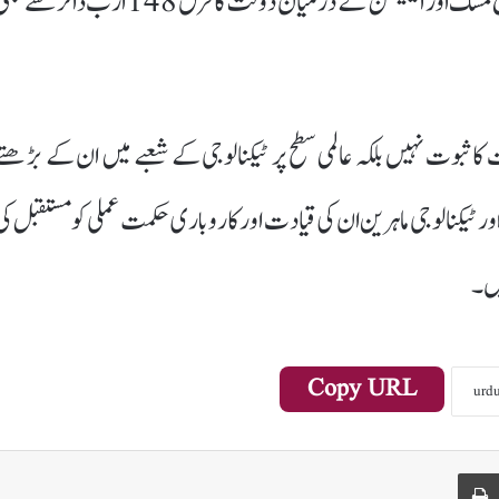
دولت تقریباً 351.5 ارب ڈالر تک پہنچ گئی ہے۔ اس طرح مسک اور ایلیسن کے درمیان دولت کا فرق 148 ارب ڈالر س
کا ثبوت نہیں بلکہ عالمی سطح پر ٹیکنالوجی کے شعبے میں ان کے بڑھتے
ور ٹیکنالوجی ماہرین ان کی قیادت اور کاروباری حکمت عملی کو مستقبل کی
یں۔
Copy URL
Print