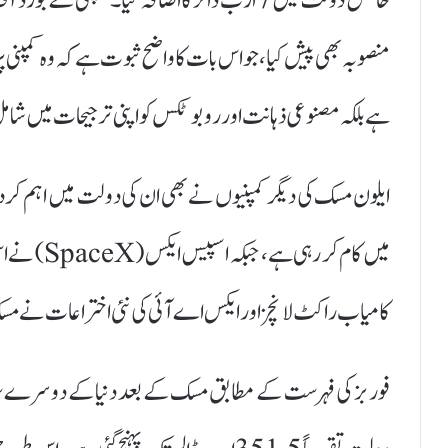
خالص دولت میں 7 ارب ڈالر کا اضافہ کیا۔ کمپن
منصوبہ بھی پیش کیا، جو اس بات کا واضح ثبوت ہے کہ وہ کمپنی 
ہے بلکہ مصنوعی ذہانت اور روبوٹکس کو اپنی ترجیحات میں شام
میں کام کر
کامیاب راکٹ لانچز اور ایکس اے آئی کی نئی اختراعات نے مسک ک
فوربز کی فہرست کے مطابق مسک کے بعد دنیا کے دوسرے سب