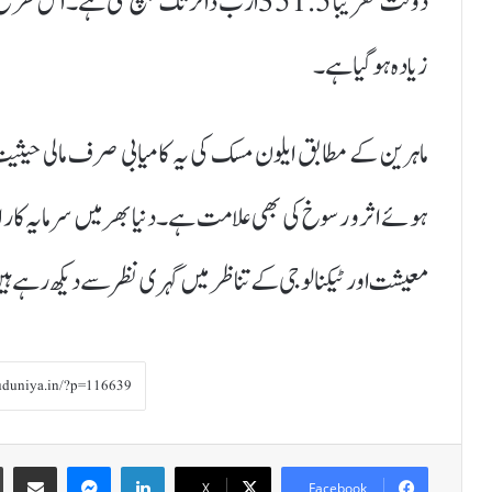
زیادہ ہو گیا ہے۔
ماہرین کے مطابق ایلون مسک کی یہ کامیابی صرف مالی حیثیت 
ہوئے اثر و رسوخ کی بھی علامت ہے۔ دنیا بھر میں سرمایہ کار ا
معیشت اور ٹیکنالوجی کے تناظر میں گہری نظر سے دیکھ رہے ہ
Share via Email
Messenger
LinkedIn
X
Facebook