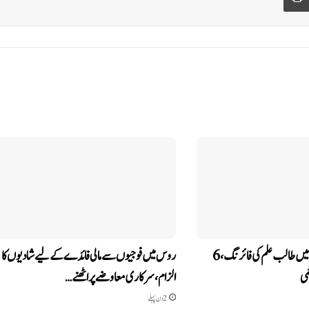
تھائی لینڈ کے اسکول میں طالب علم کی فائرنگ، 6
روس میں فوجیوں سے مالی فائدے کے لیے شادیوں کا
می
الزام، سرکاری معاوضے پر اٹھنے…
2 دن پہلے