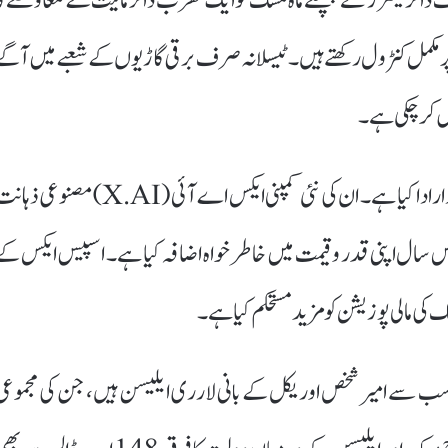
ی کے بورڈ آف ڈائریکٹرز نے پچھلے ماہ مسک کو ایک کھرب ڈالر مالیت کے معاوضے کا
پر مکمل کنٹرول رکھتے ہیں۔ ٹیسلا نہ صرف برقی گاڑیوں کے شعبے میں آگے
ل کر چکی ہے۔
ایلون مسک کی دیگر کمپنیوں نے بھی ان کی دولت میں اہم کردار ادا کیا ہے۔ ان کی نئی کمپنی ایکس اے آئی (X.AI) مصنوعی
 رہی ہے، جبکہ اسپیس ایکس (SpaceX) نے اس سال اپنی قدر و قیمت میں خاطر خواہ اضافہ کیا ہے۔ اسپیس ایکس ک
ی مالی پوزیشن کو مزید مستحکم کیا ہے۔
 سے امیر شخص اوریکل کے بانی لارری ایلیسن ہیں، جن کی مجموعی