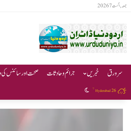
جمعہ, اگست 7 2026
سرورق
خبریں
جرائم و حادثات
صحت اور سائنس کی دن
℃
26
Switch skin
Hyderabad