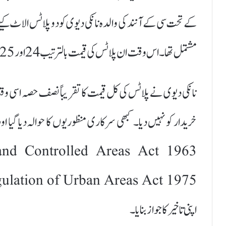
مشتمل تھا۔ اس وقت ان پلاٹس کی قیمت بالترتیب 24 اور 25 روپے فی مربع گز طے کی گئی تھی۔
نانکی دیوی نے پلاٹس کی کل قیمت کا تقریباً نصف حصہ اسی وقت 
اپنی تاخیر کا جواز بنایا۔