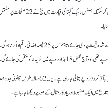
وہ آج جائیداد کی بڑھتی قیمتوں کو اپنے دفاع میں استعمال نہیں کر سکتا۔ جسٹس دیپک گپتا کی قیادت میں بنچ نے 22 صفحات پر
ایا۔
عدالت نے ہدایت دی کہ زمین سی کے آنند کو 1963 کی طے شدہ قیمت پر دی جائے، تاہم اس پر 25 فیصد اضافی رقم ادا کرنا ہو
قابلِ ذکر بات یہ ہے کہ اس زمین کی موجودہ مارکیٹ ویلیو تقریباً 7 کروڑ روپے بتائی جا رہی ہے۔ یوں 62 سالہ طویل قانونی جد
اریخ میں ایک مضبوط اور یادگار مثال کے طور پر دیکھا جا رہا ہے۔