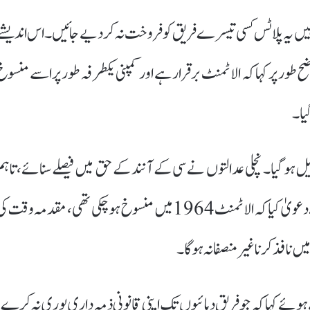
 کہ کہیں یہ پلاٹس کسی تیسرے فریق کو فروخت نہ کر دیے جائیں۔ اس اندیشے
طور پر کہا کہ الاٹمنٹ برقرار ہے اور کمپنی یکطرفہ طور پر اسے منسوخ
گیا۔
 میں تبدیل ہو گیا۔ نچلی عدالتوں نے سی کے آنند کے حق میں فیصلے سنائے، تاہم
ریئل اسٹیٹ ڈیولپر نے ہائی کورٹ میں اپیل دائر کرتے ہوئے دعویٰ کیا کہ الاٹمنٹ 1964 میں منسوخ ہو چکی تھی، مقدمہ وقت 
ں نافذ کرنا غیر منصفانہ ہوگا۔
 ہوئے کہا کہ جو فریق دہائیوں تک اپنی قانونی ذمہ داری پوری نہ کرے،