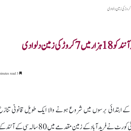
3 minutes read
ی کے ابتدائی برسوں میں شروع ہونے والا ایک طویل قانونی تنازع
آخرکار 62 سال بعد اپنے انجام کو پہنچ گیا۔پنجاب اور ہریانہ ہائی کورٹ نے فرید آباد کے زمین مقدمے میں 80 سالہ سی کے آن