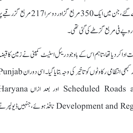
کے تحت سی کے آنند کی والدہ نانکی دیوی کو دو پلاٹس الاٹ کیے گئے، جن میں ایک 350 مربع گز اور دوسرا 217 مربع گز ر
ادا کر دیا تھا، تاہم اس کے باوجود ریئل اسٹیٹ کمپنی نے زمین کا قبضہ
خریدار کو نہیں دیا۔ کبھی سرکاری منظوریوں کا حوالہ دیا گیا اور کبھی انتظامی رکاوٹوں کو تاخیر کی وجہ بتایا گیا۔ اسی دور
Scheduled Roads and Controlled Areas Act 1963 اور بعد ازاں yana
Development and Regulation of Urban Areas Act 1975 نافذ ہوئے، جنہیں ڈیولپر 