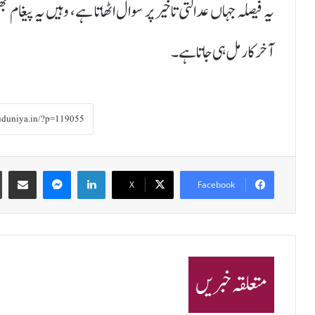
یہ فیصلہ جہاں عدالتی تاخیر پر سوال اٹھاتا ہے، وہیں یہ پیغام
آخرکار مل ہی جاتا ہے۔
Share via Email
Messenger
LinkedIn
X
Facebook
متعلقہ خبریں