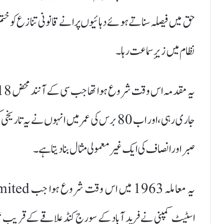
حق میں فیصلہ سناتے ہوئے دہائیوں پرانے قانونی تنازع کو ختم
نظام میں زیرِ سماعت رہا۔
جاری رہی، اور اب 80 برس کی عمر میں انہوں 
صبر اور انصاف کی ایک غیر معمولی مثال بنا دیتا ہے۔
اسٹیٹ کمپنی نے فرید آباد کے سورج کنڈ علاقے کے قریب “