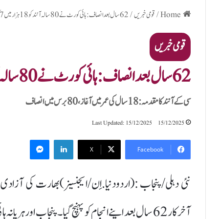
Home
/
قومی خبریں
/
62 سال بعد انصاف:ہائی کورٹ نے 80 سالہ آنند کو 18 ہزار میں 7 کروڑ کی زمین دلوا دی
قومی خبریں
62 سال بعد انصاف:ہائی کورٹ نے 80 سالہ آنند کو 18 ہزار میں 7 کروڑ کی زمین دلوا دی
سی کے آنند کا مقدمہ: 18 سال کی عمر میں آغاز، 80 برس میں انصاف
Last Updated: 15/12/2025
15/12/2025
Messenger
LinkedIn
X
Facebook
نئی دہلی/پنجاب :(اردودنیا.اِن/ایجنسیز)بھارت کی آزاد