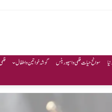
یا
سوانح حیات فلمی و اسپوریٹس
گوشہ خواتین و اطفال
فلمی 