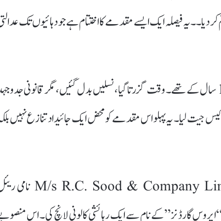
 کر دیا۔۔یہ فیصلہ ایک ایسے مقدمے کا اختتام ہے جو دہائیوں تک عدالتی
یہ مقدمہ اس وقت شروع ہوا تھا جب سی کے آنند محض 18 سال کے تھے۔ وقت گزرتا گیا، نسلیں بدل گئیں، مگر قانونی جدوجہ
نے یہ تاریخی کیس جیت لیا۔ یہ پہلو اس مقدمے کو محض ایک جائیداد تنازع نہیں بلک
یہ معاملہ 1963 میں اس وقت شروع ہوا جب M/s R.C. Sood & Company Limited نام
ایروس گارڈنز” کے نام سے ایک رہائشی کالونی لانچ کی۔ اس منصوبے