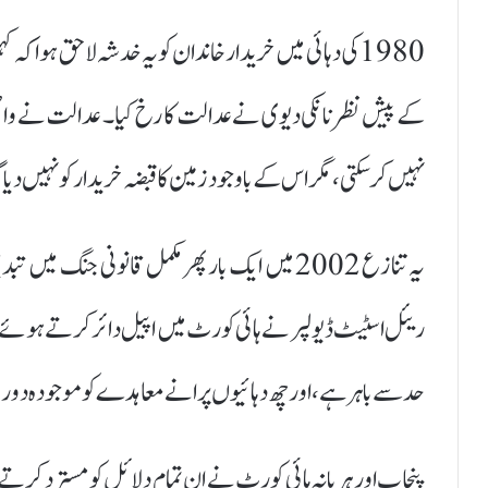
1980 کی دہائی میں خریدار خاندان کو یہ خدشہ لاحق ہوا
کے پیش نظر نانکی دیوی نے عدالت کا رخ کیا۔ عدالت نے واضح 
نہیں کر سکتی، مگر اس کے باوجود زمین کا قبضہ خریدار کو نہیں دیا 
یہ تنازع 2002 میں ایک بار پھر مکمل قانونی جنگ
حد سے باہر ہے، اور چھ دہائیوں پرانے معاہدے کو موجودہ دور می
پنجاب اور ہریانہ ہائی کورٹ نے ان تمام دلائل کو مسترد کرتے