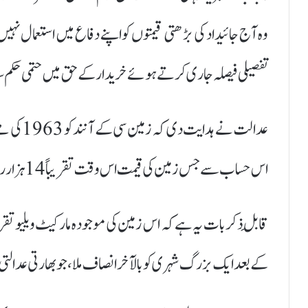
تفصیلی فیصلہ جاری کرتے ہوئے خریدار کے حق میں حتمی حکم سن
اس حساب سے جس زمین کی قیمت اس وقت تقریباً 14 ہزار روپے تھی، وہ آج محض 18 ہزار روپے میں خریدار کو منتقل کی جائے گی۔
کے بعد ایک بزرگ شہری کو بالآخر انصاف ملا، جو بھارتی عدالتی ت