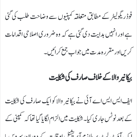
فوڈ ریگولیٹر کے مطابق متعلقہ کمپنیوں سے وضاحت طلب کی گئی
ہے اور انہیں ہدایت دی گئی ہے کہ وہ ضروری اصلاحی اقدامات
کریں اور مقررہ مدت میں جواب جمع کرائیں۔
بیکانیر والا کے خلاف صارف کی شکایت
ایف ایس ایس اے آئی نے بیکانیر والا کو ایک صارف کی شکایت
کے بعد نوٹس جاری کیا۔ شکایت میں الزام لگایا گیا تھا کہ کمپنی کے
ایک آؤٹ لیٹ پر ملازم آپریشنل اوقات کے دوران سروس یا