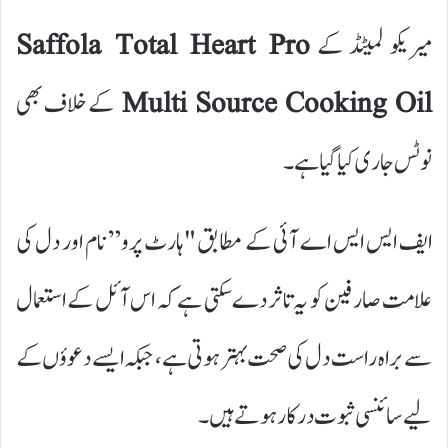
میریکو لمیٹڈ کے
Saffola Total Heart Pro
Multi Source Cooking Oil
کے خلاف بھی
نوٹس جاری کیا گیا ہے۔
ایف ایس ایس اے آئی کے مطابق "ہارٹ پرو” نام اور دل کی
علامت صارفین کو یہ تاثر دے سکتی ہے کہ اس آئل کے استعمال
سے براہ راست دل کی صحت بہتر ہوتی ہے، جبکہ ایسے دعوؤں کے
لیے سائنسی ثبوت درکار ہوتے ہیں۔