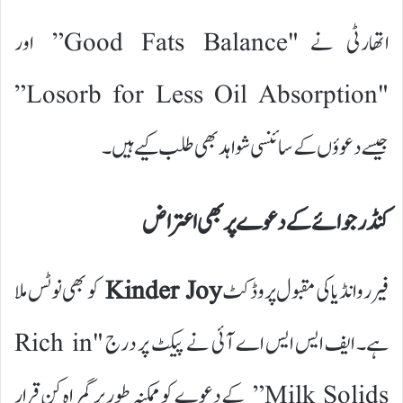
اتھارٹی نے "Good Fats Balance” اور
"Losorb for Less Oil Absorption”
جیسے دعوؤں کے سائنسی شواہد بھی طلب کیے ہیں۔
کنڈر جوائے کے دعوے پر بھی اعتراض
فیررو انڈیا کی مقبول پروڈکٹ
Kinder Joy
کو بھی نوٹس ملا
ہے۔ ایف ایس ایس اے آئی نے پیکٹ پر درج "Rich in
Milk Solids” کے دعوے کو ممکنہ طور پر گمراہ کن قرار