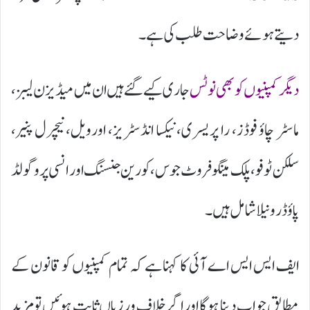
دیتے ہوئے وضاحت طلب کی ہے۔
دیگر کمپنیوں کو بھی نوٹس
جاری کیے گئے ہیں ان میں میڈیزن لیبز،
ماسٹر چاؤ فوڈز، را پریسری، نیکسا انڈسٹریز، اورویل، نیچرل پنیر،
سلکن ٹوفو، پلک مینگو فروٹ جوس، کورین جنسنگ اور انسی پرو گولڈ
پاؤڈر ونیلا شامل ہیں۔
ایف ایس ایس اے آئی کا کہنا ہے کہ تمام کمپنیوں کو قانون کے
مطابق جواب دینا ہوگا اور اگر خلاف ورزیاں ثابت ہوئیں تو مزید