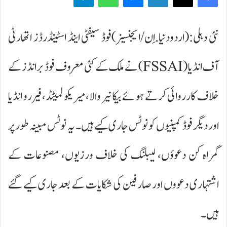
نئی دہلی:(اردودنیا.اِن/ایجنسیز)فوڈ سیفٹی اینڈ اسٹینڈرڈز اتھارٹی
آف انڈیا (FSSAI) نے ملک کے کئی معروف فوڈ برانڈز کے
خلاف کارروائی کرتے ہوئے بیکانیر والا، میریکو لمیٹڈ، فیررو انڈیا
اور دیگر فوڈ کمپنیوں کو نوٹس جاری کیے ہیں۔ یہ نوٹس مبینہ طور پر
گمراہ کن دعوؤں، لیبلنگ کی خلاف ورزیوں، مصنوعات کے
اشتہاری دعووں اور صارفین کی شکایات کے بعد جاری کیے گئے
ہیں۔