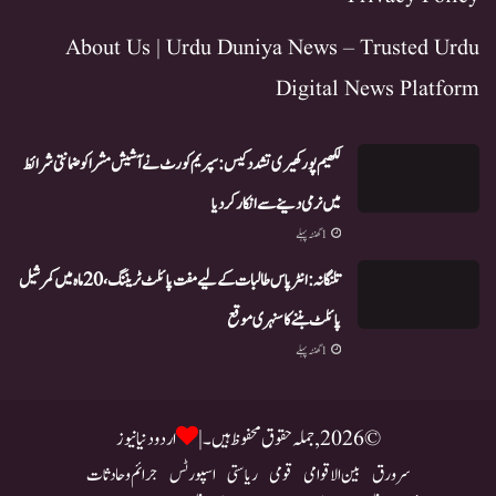
About Us | Urdu Duniya News – Trusted Urdu
Digital News Platform
لکھیم پور کھیری تشدد کیس: سپریم کورٹ نے آشیش مشرا کو ضمانتی شرائط
میں نرمی دینے سے انکار کر دیا
1 گھنٹہ پہلے
تلنگانہ: انٹر پاس طالبات کے لیے مفت پائلٹ ٹریننگ، 20 ماہ میں کمرشیل
پائلٹ بننے کا سنہری موقع
1 گھنٹہ پہلے
© 2026, جملہ حقوق محفوظ ہیں۔ |
اردو دنیا نیوز
سرورق
بین الاقوامی
قومی
ریاستی
اسپورٹس
جرائم و حادثات