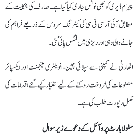
پیرام ڈیری کو بھی نوٹس جاری کیا گیا ہے۔ صارف کی شکایت کے
مطابق آئی آر سی ٹی سی کی کیٹرنگ سروس کے ذریعے فراہم کی
جانے والی دہی اور ربڑی میں فنگس پائی گئی۔
اتھارٹی نے کمپنی سے سپلائی چین، انوینٹری مینجمنٹ اور ایکسپائر
مصنوعات کی فروخت روکنے کے لیے اختیار کیے گئے اقدامات کی
مکمل رپورٹ طلب کی ہے۔
سفولا ہارٹ پرو آئل کے دعوے زیر سوال