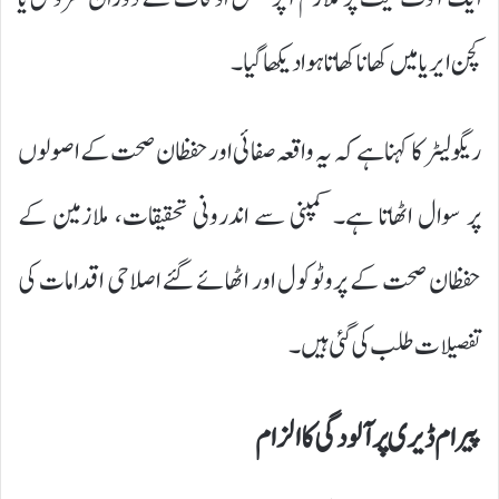
کچن ایریا میں کھانا کھاتا ہوا دیکھا گیا۔
ریگولیٹر کا کہنا ہے کہ یہ واقعہ صفائی اور حفظان صحت کے اصولوں
پر سوال اٹھاتا ہے۔ کمپنی سے اندرونی تحقیقات، ملازمین کے
حفظان صحت کے پروٹوکول اور اٹھائے گئے اصلاحی اقدامات کی
تفصیلات طلب کی گئی ہیں۔
پیرام ڈیری پر آلودگی کا الزام