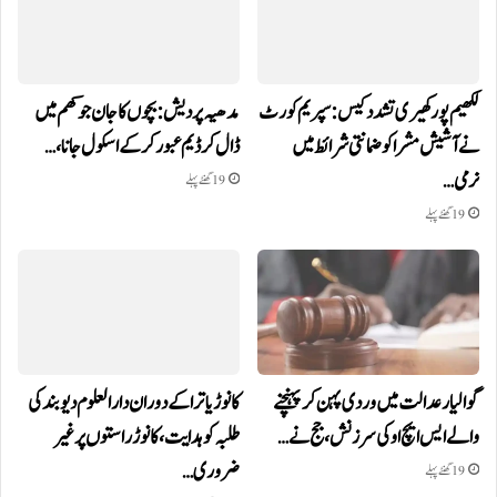
لکھیم پور کھیری تشدد کیس: سپریم کورٹ
مدھیہ پردیش: بچوں کا جان جوکھم میں
نے آشیش مشرا کو ضمانتی شرائط میں
ڈال کر ڈیم عبور کر کے اسکول جانا،…
نرمی…
19 گھنٹے پہلے
19 گھنٹے پہلے
گوالیار عدالت میں وردی پہن کر پہنچنے
کانوڑ یاترا کے دوران دارالعلوم دیوبند کی
والے ایس ایچ او کی سرزنش، جج نے…
طلبہ کو ہدایت، کانوڑ راستوں پر غیر
ضروری…
19 گھنٹے پہلے