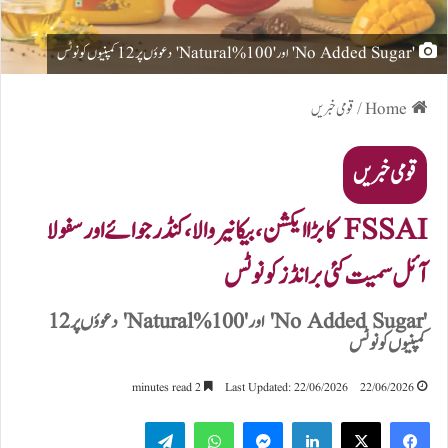
'No Added Sugar' اور '100% Natural' دعوؤں پر 12 کمپنیوں کو نوٹس
Home
/
قومی خبریں
قومی خبریں
FSSAI کا بڑا ایکشن، بیکانیر والا، کنڈر جوائے اور سفولا
آئل سمیت کئی برانڈز کو نوٹس
'No Added Sugar' اور '100% Natural' دعوؤں پر 12
کمپنیوں کو نوٹس
2 minutes read
Last Updated: 22/06/2026
22/06/2026
Telegram
WhatsApp
Messenger
LinkedIn