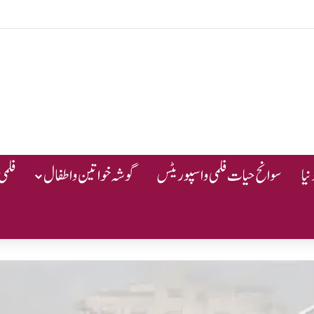
یا
سوانح حیات فلمی و اسپوریٹس
گوشہ خواتین و اطفال
فلمی 