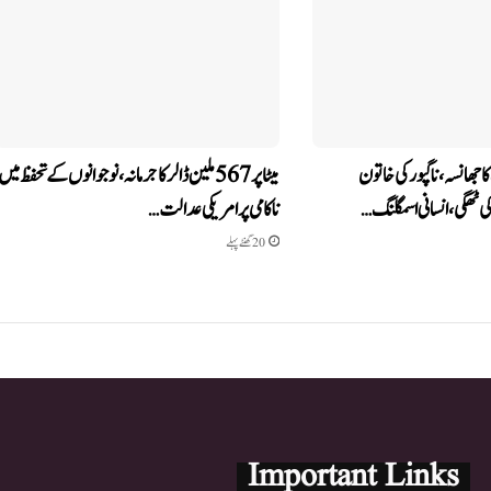
 جھانسہ،ناگپور کی خاتون
میٹا پر 567 ملین ڈالر کا جرمانہ، نوجوانوں کے تحفظ میں
ناکامی پر امریکی عدالت…
20 گھنٹے پہلے
Important Links