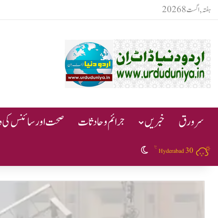
ہفتہ, اگست 8 2026
سرورق
خبریں
جرائم و حادثات
صحت اور سائنس کی دن
℃
30
Switch skin
Hyderabad