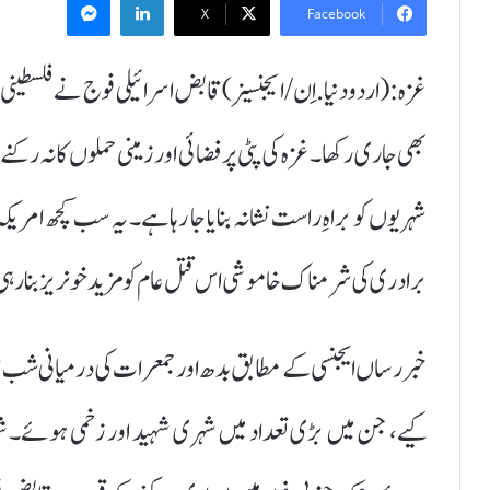
X
Facebook
بھی جاری رکھا۔ غزہ کی پٹی پر فضائی اور زمینی حملوں کا نہ ر
شہریوں کو براہِ راست نشانہ بنایا جا رہا ہے۔ یہ سب کچھ امریکہ 
برادری کی شرمناک خاموشی اس قتل عام کو مزید خونریز بنا رہ
خبر رساں ایجنسی کے مطابق بدھ اور جمعرات کی درمیانی شب ا