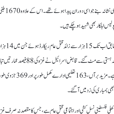
ہزار 990 مائیں بھی شامل ہیں، جبکہ 450 ایسے شیر خوار بھی نشانہ بنے جو اسی دوران پیدا ہوئے
غزہ کے سرکاری اعداد و شمار اور اقوام متحدہ کی رپورٹس کے مطابق اب تک 15 ہزار سے زائد قتل عام ری
فلسطینی خاندان اجڑ گئے، جبکہ 2700 خاندان مکمل طور پر صفحہ ہستی سے مٹ گئے۔ قابض اسرائیل نے غزہ کی 88 فیصد عمارتی
کر دیں اور مجموعی مالی نقصان 62 ارب ڈالر سے تجاوز کر چکا ہے۔ مزید برآں، 163 تعلیمی ادارے مکمل طور پر اور 69
 کھلی فلسطینی نسل کشی اور اجتماعی قتل عام ہے، جس کا مقصد نہ صرف غزہ