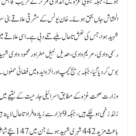
شہید ہوا، جس کی نعش تاحال ملبے تلے دبی ہے۔ اسی علاقے میں
رسمی وادی، مریم وادی، هدیل نبيل مطر اور محمود وادی شہید
بوس کر دیا گیا، جبکہ بریج کیمپ اور الزوایدہ میں فضائی حملو
زائد زخمی ہو چکے ہیں، جبکہ 9 ہزار سے زیا