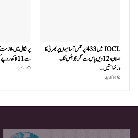
IOCL میں 433 اپرنٹس آسامیوں پر بھرتی کا
پرتگال میں ملازمت کا
اعلان، 12ویں پاس سے گریجویٹس تک
سے 11 لاکھ روپے کی ٹھگی، انسانی اسمگلنگ…
درخواستیں…
20 گھنٹے پہلے
19 گھنٹے پہلے