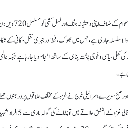
غزہ :(اردودنیا.اِن/ایجنسیز)قابض اسرائیلی فوج نے فلسطینی عوام کے خلاف اپنی وحشیانہ جنگ اور نسل کشی کو مسلس
کنے والا سلسلہ جاری ہے، جس میں بھوک، قحط اور جبری نقل مکانی کے شکار
کی کھلی سیاسی و فوجی پشت پناہی کے ساتھ انجام دیا جا رہا ہے جبکہ عالمی
ی ہے۔
ور صبح سویرے اسرائیلی فوج نے غزہ کے مختلف علاقوں پر درجنوں حملے
کیے، جن میں بڑی تعداد میں شہری شہید اور زخمی ہوئے۔ شمالی غزہ کے النفق علاقے میں توپخانے کی گولہ باری سے 5 