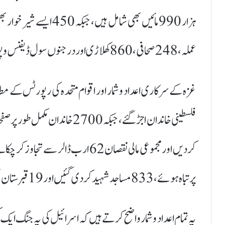
عملہ، 248 صحافی، 860 کھلاڑی اور درجنوں سول ڈیفنس و پولیس اہلکار بھی شہید ہو چکے ہیں۔
پر تباہ ہوئے، 833 مساجد شہید کر دی گئیں اور 19 قبرستان بھی بمباری کی زد میں آ گئے۔
یہ تمام اعداد و شمار واضح کرتے ہیں کہ اسرائیل کی یہ جنگ ایک