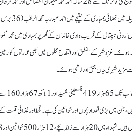
ہوئے، جبکہ جنوبی غزہ میں امدادی مرکز کے قریب قابض فوج کی فائرنگ سے 28 سالہ احمد محمد سلیمان القصاص اور محمد فرح
الحشاش جاں بحق ہوئے۔ خان یونس کے مشرقی علاقے بنی سہیلہ میں فضائی بمباری کے نتیجے میں احمد عبدربہ محمد
 اردنی ہسپتال کے قریب وادی خاندان کے گھر پر بمباری میں محمد محمود
 ہوئے۔ غزہ شہر کے النفق اور التفاح محلوں میں بھی عمارتوں کو زمین
ں سے مزید شہری جاں بحق اور زخمی ہوئے۔
وزارت صحت غزہ کے مطابق اسرائیلی جارحیت کے نتیجے میں اب تک 65 ہزار 419 فلسطینی شہید اور
دہ افراد تاحال لاپتہ ہیں، جن میں بڑی تعداد بچوں اور خواتین کی ہے۔ قحط اور غذائی قلت ک
باعث مزید 442 شہری شہید ہوئے جن میں 147 بچے شامل ہیں۔ شہداء میں 20