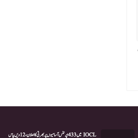
IOCL میں 433 اپرنٹس آسامیوں پر بھرتی کا اعلان، 12ویں پاس