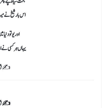
بخت سیاہ پے پھر 
اس بار شیخ نے م
اور یو تو دنیا م
یہاں ہر کسی نے اپ
✍️
نگ
✍️نگار