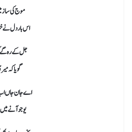
موج کی ساز می
اس بار دل نے خو
جل کے رہ گۓق
گویا کہ میر
اے جان جاں اب ت
یو جو آنے میں 