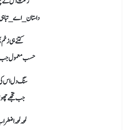
رنگت اس کے چہ
داستان_ اے_ تباہی
کتنے ہی زخم 
حسب معمول جب و
سنگ دل اس کی آ
جب تجھے چھوڑ 
لمحہ لمحہ اضط