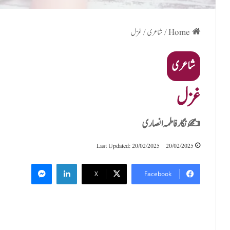
Home
/
شاعری
/
غزل
شاعری
غزل
✍️ نگار فاطمہ انصاری
Last Updated: 20/02/2025
20/02/2025
Messenger
LinkedIn
X
Facebook