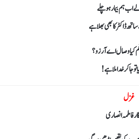
 اب ہم بیمار ہو چلے
تھ ڈاکٹر کا بھی بھلا ہے
غم کیا وصال اے آرزو ؟
ا تو جاکر خدا ملا ہے!
غزل
 فاطمہ انصاری