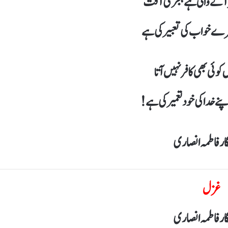
آنے والی ہے ہجر کی آفت
یرے خواب کی تعبیر کی ہے
یں کوئی بھی کافر نہیں آتا
نے خدا کی خود تعمیر کی ہے !
ار فاطمہ انصاری
غزل
 فاطمہ انصاری