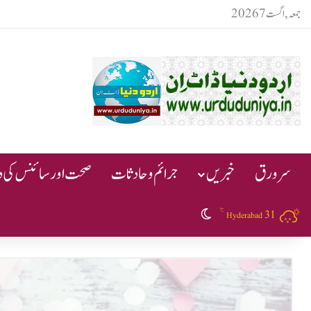
جمعہ, اگست 7 2026
سرورق
خبریں
جرائم و حادثات
صحت اور سائنس کی دن
℃
31
Switch skin
Hyderabad