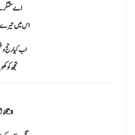
اے ستمگر لے
اس میں تیرے سا
اب کیا رنج و 
تجھ کو کھوی
✍️نگار