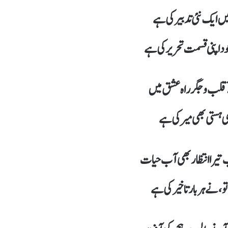
ں ایک نئی تدبیر کی ہے
د اپنی قسمت تحریر کی ہے
لب و جگر راہ عشق میں
ی ہستی بھی میر کی ہے
یرا انتظار بھی آب حیات
تو، نے ہر بار تاخیر کی ہے