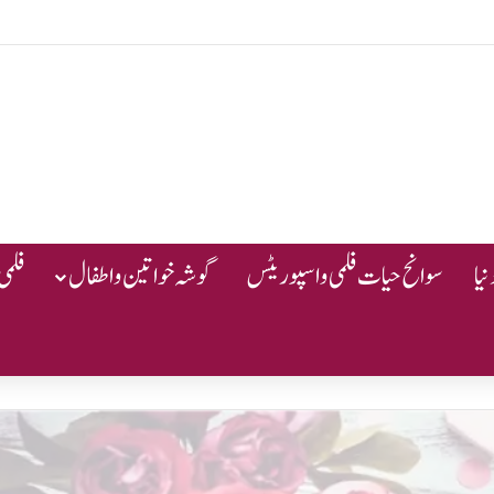
یا
سوانح حیات فلمی و اسپوریٹس
گوشہ خواتین و اطفال
فلمی 