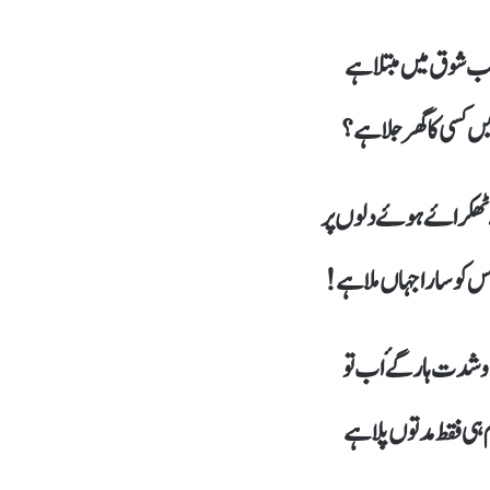
جب شوق میں مبتلا ہے
یں کسی کا گھر جلا ہے؟
نے ٹھکراۓ ہوۓ دلوں پر
 اس کو سارا جہاں ملا ہے!
شدت ہار گۓ اب تو
 ہی فقط مدتوں پلا ہے