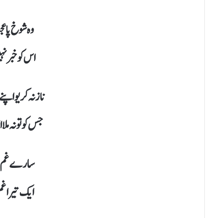
وہ شوخ پا ع
اس کو خبر نہ
ناز نہ کر یو اپ
جس کو تو نہ ملا
سارے غم و 
ایک تیرا غم