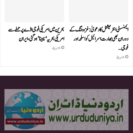
ایمنسٹی انٹرنیشنل کا دعویٰ: غزہ جنگ کے
بحرین میں امریکی فوجی اڈے پر حملے سے
دوران بھی بھارت اسرائیل کو اسلحہ اور
امریکی بحریہ ‘نابینا’ ہوگئی،ایران
فوجی…
6 دن پہلے
6 دن پہلے