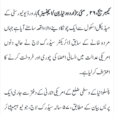
کیمبریج، ۲۶؍ مئی:(اردودنیا.اِن/ایجنسیز)
ہارورڈ یونیورسٹی کے
میڈیکل اسکول سے ایک چونکا دینے والا واقعہ سامنے آیا ہے جہاں
مردہ خانے کے سابق ڈائریکٹر سیڈرک لاج نے حالیہ دنوں
امریکی عدالت میں انسانی اعضا کی چوری اور فروخت کرنے کا
اعتراف کر لیا ہے۔
پنسلوانیا کے وسطی ضلع کے امریکی اٹارنی کے دفتر سے جاری ایک
پریس بیان کے مطابق، ۵۷ سالہ سیڈرک لاج، جو نیو ہیمپشائر