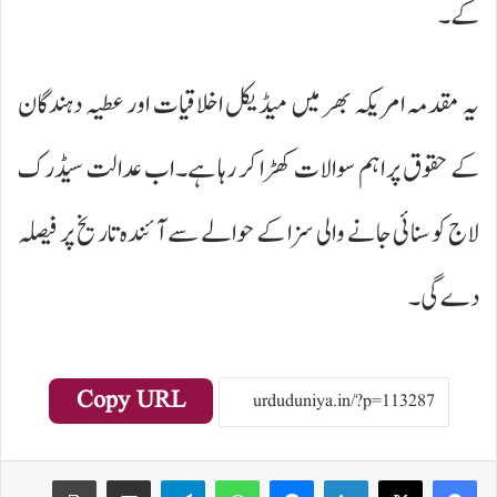
کے۔
یہ مقدمہ امریکہ بھر میں میڈیکل اخلاقیات اور عطیہ دہندگان
کے حقوق پر اہم سوالات کھڑا کر رہا ہے۔ اب عدالت سیڈرک
لاج کو سنائی جانے والی سزا کے حوالے سے آئندہ تاریخ پر فیصلہ
دے گی۔
Copy URL
Print
Share via Email
Telegram
WhatsApp
Messenger
LinkedIn