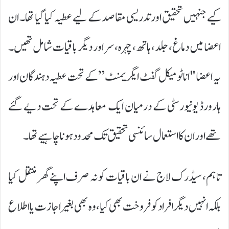
کیے جنہیں تحقیق اور تدریسی مقاصد کے لیے عطیہ کیا گیا تھا۔ ان
اعضا میں دماغ، جلد، ہاتھ، چہرہ، سر اور دیگر باقیات شامل تھیں۔
یہ اعضا "اناٹومیکل گفٹ ایگریمنٹ” کے تحت عطیہ دہندگان اور
ہارورڈ یونیورسٹی کے درمیان ایک معاہدے کے تحت دیے گئے
تھے اور ان کا استعمال سائنسی تحقیق تک محدود ہونا چاہیے تھا۔
تاہم، سیڈرک لاج نے ان باقیات کو نہ صرف اپنے گھر منتقل کیا
بلکہ انہیں دیگر افراد کو فروخت بھی کیا، وہ بھی بغیر اجازت یا اطلاع