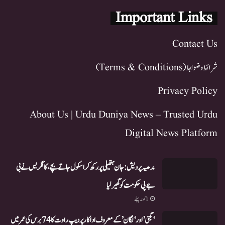
Important Links
Contact Us
شرائط و ضوابط (Terms & Conditions)
Privacy Policy
About Us | Urdu Duniya News – Trusted Urdu
Digital News Platform
مدھیہ پردیش:جان ہتھیلی پر رکھ کر اسکول جاتے بچے، کانگریس نے بی
جے پی حکومت کو گھیر لیا
1 گھنٹہ پہلے
‘گجنی’ اور ‘لگان’ کے معروف اداکار پردیپ راوت کا 74 برس کی عمر میں