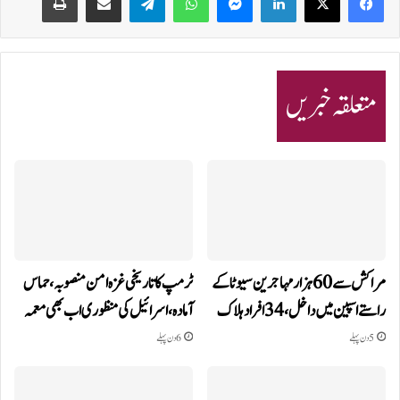
متعلقہ خبریں
مراکش سے 60 ہزار مہاجرین سیوٹا کے
ٹرمپ کا تاریخی غزہ امن منصوبہ، حماس
راستے اسپین میں داخل، 34 افراد ہلاک
آمادہ، اسرائیل کی منظوری اب بھی معمہ
5 دن پہلے
6 دن پہلے