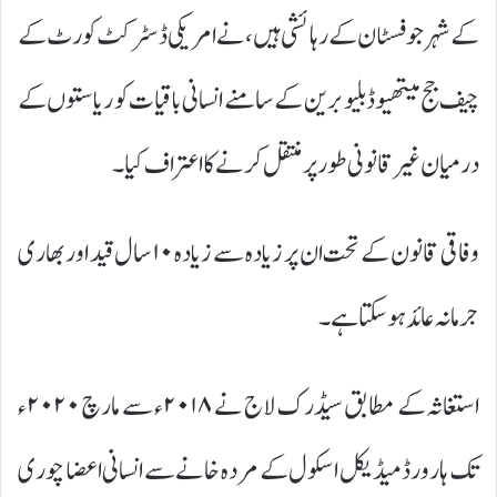
کے شہر جوفسٹان کے رہائشی ہیں، نے امریکی ڈسٹرکٹ کورٹ کے
چیف جج میتھیو ڈبلیو برین کے سامنے انسانی باقیات کو ریاستوں کے
درمیان غیر قانونی طور پر منتقل کرنے کا اعتراف کیا۔
وفاقی قانون کے تحت ان پر زیادہ سے زیادہ ۱۰ سال قید اور بھاری
جرمانہ عائد ہو سکتا ہے۔
استغاثہ کے مطابق سیڈرک لاج نے ۲۰۱۸ء سے مارچ ۲۰۲۰ء
تک ہارورڈ میڈیکل اسکول کے مردہ خانے سے انسانی اعضا چوری