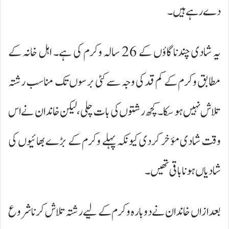
دے رہے ہیں۔
یہ شادی چندنا گاؤں کے 26 سالہ وکرم کی ہے۔ اہل خانہ کے
مطابق وکرم کے کم قد کی وجہ سے کئی برسوں تک مناسب رشتہ
تلاش نہیں ہو سکا۔ کچھ رشتوں کی بات چلی، لیکن خاندان نے اس
وقت شادی مؤخر کردی کیونکہ پہلے وکرم کے بڑے بھائیوں کی
شادیاں ہونا باقی تھیں۔
بعد ازاں خاندان نے دوبارہ وکرم کے لیے رشتہ تلاش کرنا شروع