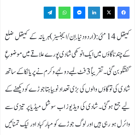
Telegram
WhatsApp
Messenger
LinkedIn
کیتھل 14 مئی:(اردودنیا.اِن/ایجنسیز)ہریانہ کے کیتھل ضلع
کے چندنا گاؤں میں ایک انوکھی شادی پورے علاقے میں موضوعِ
گفتگو بن گئی۔ تقریباً 3 فٹ لمبے دولہے وکرم نے پریانکا کے ساتھ
شادی کی تو گاؤں والوں کی بڑی تعداد نوبیاہتا جوڑے کو دیکھنے کے
لیے جمع ہوگئی۔ شادی کی ویڈیوز اب سوشل میڈیا پر تیزی سے
وائرل ہو رہی ہیں اور لوگ جوڑے کو مبارکباد اور نیک تمنائیں