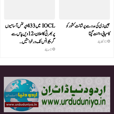
جین زی کی مدد سے پرشانت کشور کو
IOCL میں 433 اپرنٹس آسامیوں
کامیابی-اننت گپتا
پر بھرتی کا اعلان، 12ویں پاس سے
گریجویٹس تک درخواستیں…
12 گھنٹے پہلے
2 دن پہلے