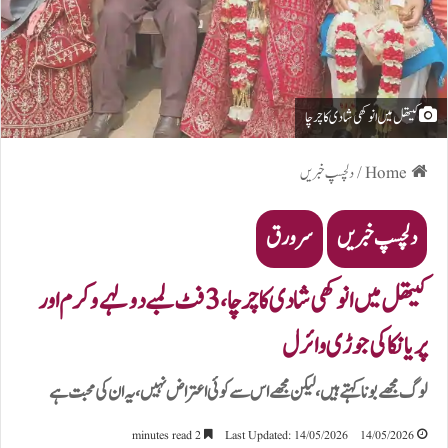
کیتھل میں انوکھی شادی کا چرچا
Home
/
دلچسپ خبریں
دلچسپ خبریں
سرورق
کیتھل میں انوکھی شادی کا چرچا، 3 فٹ لمبے دولہے وکرم اور
پریانکا کی جوڑی وائرل
لوگ مجھے بونا کہتے ہیں، لیکن مجھے اس سے کوئی اعتراض نہیں، یہ ان کی محبت ہے
2 minutes read
Last Updated: 14/05/2026
14/05/2026