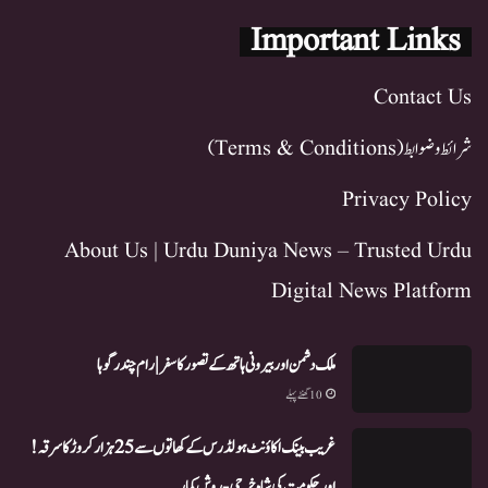
Important Links
Contact Us
شرائط و ضوابط (Terms & Conditions)
Privacy Policy
About Us | Urdu Duniya News – Trusted Urdu
Digital News Platform
ملک دشمن اور بیرونی ہاتھ کے تصور کا سفر | رام چندر گوہا
10 گھنٹے پہلے
غریب بینک اکاؤنٹ ہولڈرس کے کھاتوں سے 25 ہزار کروڑ کا سرقہ!
اور حکومت کی شاہ خرچی-روش کمار