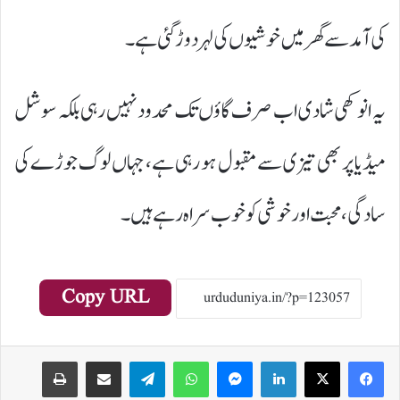
کی آمد سے گھر میں خوشیوں کی لہر دوڑ گئی ہے۔
یہ انوکھی شادی اب صرف گاؤں تک محدود نہیں رہی بلکہ سوشل
میڈیا پر بھی تیزی سے مقبول ہو رہی ہے، جہاں لوگ جوڑے کی
سادگی، محبت اور خوشی کو خوب سراہ رہے ہیں۔
Copy URL
Print
Share via Email
Telegram
WhatsApp
Messenger
LinkedIn