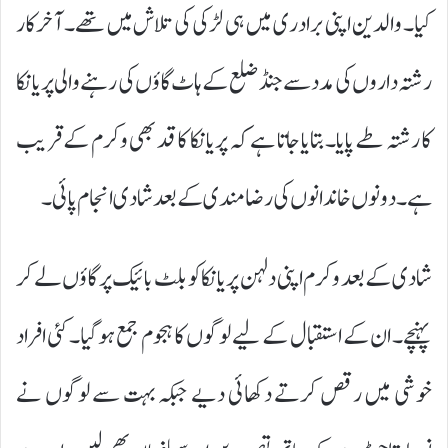
کیا۔ والدین اپنی برادری میں ہی لڑکی کی تلاش میں تھے۔ آخرکار
رشتہ داروں کی مدد سے جنڈ ضلع کے ہاٹ گاؤں کی رہنے والی پریانکا
کا رشتہ طے پایا۔ بتایا جاتا ہے کہ پریانکا کا قد بھی وکرم کے قریب
ہے۔ دونوں خاندانوں کی رضامندی کے بعد شادی انجام پائی۔
شادی کے بعد وکرم اپنی دلہن پریانکا کو بلٹ بائیک پر گاؤں لے کر
پہنچے۔ ان کے استقبال کے لیے لوگوں کا ہجوم جمع ہوگیا۔ کئی افراد
خوشی میں رقص کرتے دکھائی دیے جبکہ بہت سے لوگوں نے