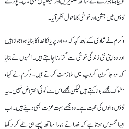
نوبیاہتا جوڑے کے ساتھ تصویریں اور سیلفیاں بھی لیں۔ پورے
گاؤں میں جشن اور خوشی کا ماحول نظر آیا۔
وکرم نے شادی کے بعد کہا کہ وہ اور پریانکا خدا کا بنایا ہوا جوڑا ہیں
اور وہ اپنی نئی زندگی خوشی سے گزارنا چاہتے ہیں۔ انہوں نے بتایا
کہ وہ جاگرن گروپ میں ملازمت کرتے ہیں۔ وکرم نے کہا،
“لوگ مجھے بونا کہتے ہیں لیکن مجھے اس سے کوئی اعتراض نہیں۔ یہ
گاؤں والوں کی محبت ہے۔ وہ مجھے بہت عزت بھی دیتے ہیں۔ اب
ایسا محسوس ہوتا ہے کہ خدا نے ہمارا ساتھ پہلے ہی طے کر رکھا