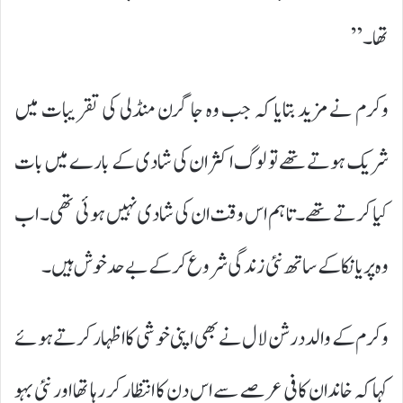
تھا۔”
وکرم نے مزید بتایا کہ جب وہ جاگرن منڈلی کی تقریبات میں
شریک ہوتے تھے تو لوگ اکثر ان کی شادی کے بارے میں بات
کیا کرتے تھے۔ تاہم اس وقت ان کی شادی نہیں ہوئی تھی۔ اب
وہ پریانکا کے ساتھ نئی زندگی شروع کرکے بے حد خوش ہیں۔
وکرم کے والد درشن لال نے بھی اپنی خوشی کا اظہار کرتے ہوئے
کہا کہ خاندان کافی عرصے سے اس دن کا انتظار کر رہا تھا اور نئی بہو