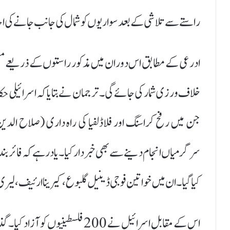
راستے سے تلاشی کے بعد سواریوں کو شمال کی جانب جانے کی
ادرعی کے مطابق اس دوران میں مذکور راستوں کے ذریعے مسلح 
خلاف ورزی شمار کی جائے گی۔ ترجمان نے بتایا کہ اسرائیلی حک
جن میں رفح کراسنگ اور فلاڈلفیا کی راہ داری (صلاح ال
سرگرمیاں انجام دینے سے بھی خبردار کیا۔یاد رہے کہ فائر بن
کیا گیا۔ ان میں خواتین فوجی ڈینیل گلبوع، کیرینا ارئیف، لیری 
اس کے مقابل اسرائیل نے 200 فلسطی