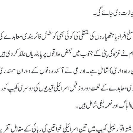
 اجازت دی جائے گی۔
افراد یا ہتھیاروں کی منتقلی کی کوئی بھی کوشش فائر بندی معاہدے کی
ام نے غزہ کی پٹی کے جنوب میں بعض علاقوں پر پابندیاں عائد کر دی ہیں
دین راہ داری) شامل ہے۔ ادرعی نے آئندہ دنوں کے دوران سمندری
دی معاہدے کے تحت دو روز قبل اسرائیلی قیدیوں کی دوسری کھیپ کو رہا
الباگ اور نعمہ لیفی شامل ہیں۔
نیوں کو آزاد کیا۔گذشتہ اتوار پہلی کھیپ میں تین اسرائیلی خواتین کی رہائی کے مقابل تقریب