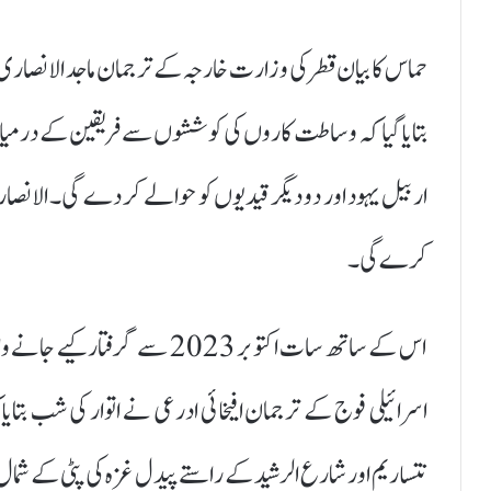
حماس کا بیان قطر کی وزارت خارجہ کے ترجمان ماجد الانصاری 
بتایا گیا کہ وساطت کاروں کی کوششوں سے فریقین کے درمیان م
اربیل یہود اور دو دیگر قیدیوں کو حوالے کر دے گی۔ الانصا
کرے گی۔
اسرائیلی فوج کے ترجمان افیخائی ادرعی نے اتوار کی شب بتا