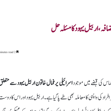
اضافہ، اربیل یہود کا مسئلہ حل
2 minutes read
اسرائیلی یرغمال خاتون اربیل یہود سے متعلق
راد کی واپسی کا معاملہ بھی طے پا گیا ہے۔اربیل یہود اور اس کا دوست