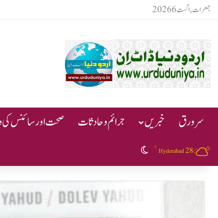
جمعرات, اگست 6 2026
سرورق
خبریں
جرائم و حادثات
صحت اور سائنس کی دن
℃
28
Switch skin
Hyderabad