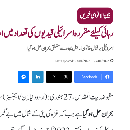
بین الاقوامی خبریں
رہائی کیلئے مقررہ اسرائیلی قیدیوں کی تعداد میں 
اسرائیلی یرغمال خاتون اربیل یہود سے متعلق بحران حل ہوگیا
Last Updated: 27/01/2025
27/01/2025
Messenger
LinkedIn
X
Facebook
مقبوضہ بیت المقدس ،27جنوری :(اردودنیا.اِن/ایجنسیز) حماس کی قبضے میں موجود
بحران حل ہوگیا
ہے جب کہ غزہ کی پٹی کے شمال میں بے گھر اف