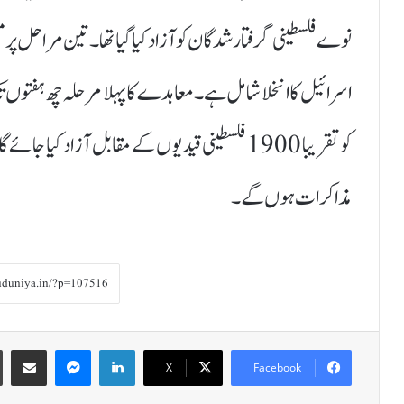
نوے فلسطینی گرفتار شدگان کو آزاد کیا گیا تھا۔تین مراحل پر مش
کو تقریبا 1900 فلسطینی قیدیوں کے مقابل آز
مذاکرات ہوں گے۔
Share via Email
Messenger
LinkedIn
X
Facebook