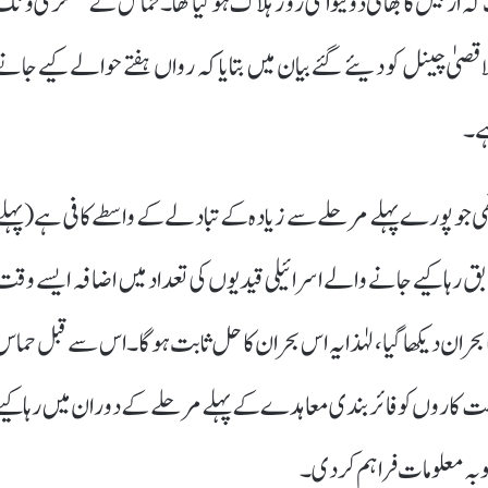
 بنا لیے گئے تھے جب کہ اربیل کا بھائی ڈولیو اسی روز ہلاک ہو گیا تھا۔حماس کے عسکری ون
اقصیٰ چینل کو دیئے گئے بیان میں بتایا کہ رواں ہفتے حوالے کیے جانے
ہے۔
تھی جو پورے پہلے مرحلے سے زیادہ کے تبادلے کے واسطے کافی ہے (پہلے
ا گیا تھا)۔ ذریعے کے مطابق رہا کیے جانے والے اسرائیلی قیدیوں کی تعداد میں اضافہ ایسے وق
ا بحران دیکھا گیا، لہٰذا یہ اس بحران کا حل ثابت ہو گا۔اس سے قبل حماس
ت کاروں کو فائر بندی معاہدے کے پہلے مرحلے کے دوران میں رہا کیے
بہ معلومات فراہم کر دی۔