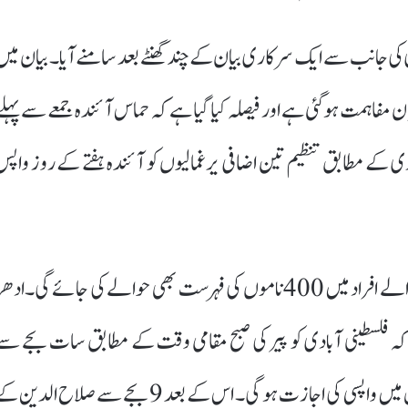
کی جانب سے ایک سرکاری بیان کے چند گھنٹے بعد سامنے آیا۔ بیان میں
فاہمت ہو گئی ہے اور فیصلہ کیا گیا ہے کہ حماس آئندہ جمعے سے پہلے
ری کے مطابق تنظیم تین اضافی یرغمالیوں کو آئندہ ہفتے کے روز واپس
اس کے ساتھ سات اکتوبر 2023 سے گرفتار کیے جانے والے افراد میں 400 ناموں کی فہرست بھی حوالے کی جائے گی۔ادھ
یا کہ فلسطینی آبادی کو پیر کی صبح مقامی وقت کے مطابق سات بجے سے
نتساریم اور شارع الرشید کے راستے پیدل غزہ کی پٹی کے شمال میں واپسی کی اجازت ہو گی۔ اس کے بعد 9 بجے سے صلاح الدی