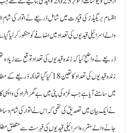
ارییل کونیو سات اکتوبر 2023 کو قیدی
القسام بریگیڈز کی قیادت میں شامل ذریعے نے اتوار کی شام ال
والے اسرائیلی قیدیوں کی تعداد میں اضافے کو منظور کر لیا گیا 
ذریعے نے واضح کیا کہ زندہ قیدیوں کی تعداد توقع سے زیادہ 
زندہ قیدیوں کی تعداد کا تعین 18 کی
میں سامنے آیا ہے جب غزہ کی پٹی میں بے گھر افراد کی واپسی ک
نے ایک بیان میں تصدیق کی تھی کہ اس نے اتوار کی شام وساط
جانے والے مقررہ اسرائیلی قیدیوں کی فہرست سے متعلق مطلو