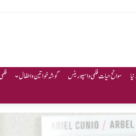
یا
سوانح حیات فلمی و اسپوریٹس
گوشہ خواتین و اطفال
فلمی 