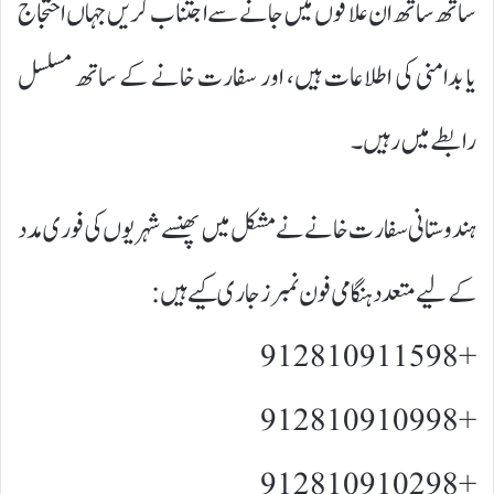
ساتھ ساتھ ان علاقوں میں جانے سے اجتناب کریں جہاں احتجاج
یا بدامنی کی اطلاعات ہیں، اور سفارت خانے کے ساتھ مسلسل
رابطے میں رہیں۔
ہندوستانی سفارت خانے نے مشکل میں پھنسے شہریوں کی فوری مدد
کے لیے متعدد ہنگامی فون نمبرز جاری کیے ہیں:
+98 9128109115
+98 9128109109
+98 9128109102