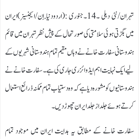
تہران/نئی دہلی ۔14۔جنوری :(اردودنیا.اِن/ایجنسیز)ایران
میں بگڑتی ہوئی سلامتی کی صورتحال کے پیش نظر تہران میں قائم
ہندوستانی سفارت خانے نے وہاں مقیم تمام ہندوستانی شہریوں کے
لیے ایک نہایت اہم ایڈوائزری جاری کی ہے۔ سفارت خانے نے
ہندوستانیوں کو مشورہ دیا ہے کہ وہ دستیاب تمام ممکنہ ذرائع استعمال
کرتے ہوئے جلد از جلد ایران چھوڑ دیں۔
سفارت خانے کے مطابق یہ ہدایت ایران میں موجود تمام