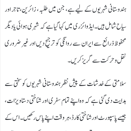
ہندوستانی شہریوں کے لیے ہے، جن میں طلبہ، زائرین، تاجر اور
سیاح شامل ہیں۔ ایڈوائزری میں کہا گیا ہے کہ شہری ہوائی یا دیگر
محفوظ ذرائع سے ایران سے روانگی کو ترجیح دیں اور غیر ضروری
نقل و حرکت سے گریز کریں۔
سلامتی کے خدشات کے پیش نظر ہندوستانی شہریوں کو سختی سے
ہدایت دی گئی ہے کہ وہ اپنے تمام سفری اور شناختی دستاویزات،
جیسے پاسپورٹ اور شناختی کارڈ، ہر وقت اپنے پاس رکھیں۔ اس کے