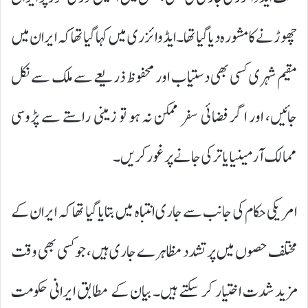
چھوڑنے کا مشورہ دیا گیا تھا۔ ایڈوائزری میں کہا گیا تھا کہ ایران میں
مقیم شہری کسی بھی دستیاب اور محفوظ ذریعے سے ملک سے نکل
جائیں، اور اگر فضائی سفر ممکن نہ ہو تو زمینی راستے سے پڑوسی
ممالک آرمینیا یا ترکی جانے پر غور کریں۔
امریکی حکام کی جانب سے جاری انتباہ میں بتایا گیا تھا کہ ایران کے
مختلف حصوں میں پرتشدد مظاہرے جاری ہیں، جو کسی بھی وقت
مزید شدت اختیار کر سکتے ہیں۔ بیان کے مطابق ایرانی حکومت