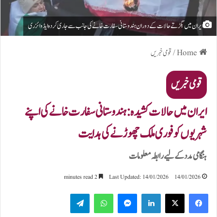
ایران میں بگڑتے حالات کے دوران ہندوستانی سفارت خانے کی جانب سے جاری کردہ ایڈوائزری
Home
/
قومی خبریں
قومی خبریں
ایران میں حالات کشیدہ: ہندوستانی سفارت خانے کی اپنے
شہریوں کو فوری ملک چھوڑنے کی ہدایت
ہنگامی مدد کے لیے رابطہ معلومات
2 minutes read
Last Updated: 14/01/2026
14/01/2026
Telegram
WhatsApp
Messenger
LinkedIn