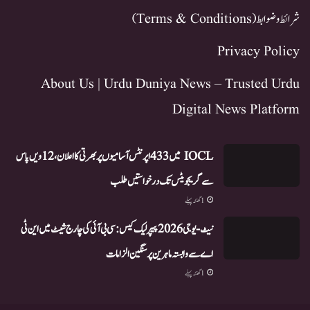
شرائط و ضوابط (Terms & Conditions)
Privacy Policy
About Us | Urdu Duniya News – Trusted Urdu
Digital News Platform
IOCL میں 433 اپرنٹس آسامیوں پر بھرتی کا اعلان، 12ویں پاس
سے گریجویٹس تک درخواستیں طلب
1 گھنٹہ پہلے
نیٹ-یو جی 2026 پیپر لیک کیس: سی بی آئی کی چارج شیٹ میں این ٹی
اے سے وابستہ ماہرین پر سنگین الزامات
1 گھنٹہ پہلے