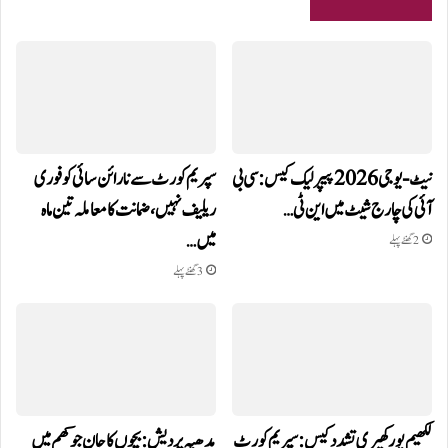
نیٹ-یو جی 2026 پیپر لیک کیس: سی بی
سپریم کورٹ سے نارائن سائی کو فوری
آئی کی چارج شیٹ میں این ٹی…
ریلیف نہیں، ضمانت کا معاملہ تین ماہ
میں…
2 گھنٹے پہلے
3 گھنٹے پہلے
لکھیم پور کھیری تشدد کیس: سپریم کورٹ
مدھیہ پردیش: بچوں کا جان جوکھم میں