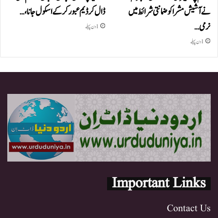
نے آشیش مشرا کو ضمانتی شرائط میں
ڈال کر ڈیم عبور کر کے اسکول جانا،…
نرمی…
1 دن پہلے
1 دن پہلے
Important Links
Contact Us