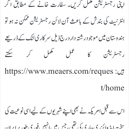
اپنی رجسٹریشن مکمل کریں۔ سفارت خانے کے مطابق اگر
انٹرنیٹ کی بندش کے باعث آن لائن رجسٹریشن ممکن نہ ہو تو
ہندوستان میں موجود رشتہ دار درج ذیل سرکاری لنک کے ذریعے
رجسٹریشن کا عمل مکمل کر سکتے
ہیں: https://www.meaers.com/reques
t/home
اس سے قبل امریکہ نے بھی اپنے شہریوں کے لیے اسی نوعیت کی
سخت ایڈوائزری جاری کی تھی، جس میں انہیں فوری طور پر ایران