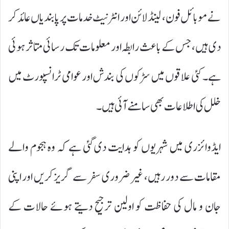
نے موبائل فون، لینڈ لائن اور انٹرنیٹ خدمات پر پابندیاں عائد کر
دی ہیں، جس کے باعث رابطہ اور معلومات تک رسائی متاثر ہوئی
ہے۔ کئی علاقوں میں سڑکوں کی بندش اور عوامی ٹرانسپورٹ میں
خلل کی اطلاعات بھی سامنے آئی ہیں۔
ایڈوائزری میں شہریوں کو ہدایت دی گئی ہے کہ وہ ہجوم والے
مقامات سے دور رہیں، غیر ضروری سفر سے گریز کریں اور اپنی
جان و مال کی حفاظت کو اولین ترجیح دیتے ہوئے حالات کے