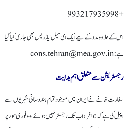
+98 9932179359
اس کے علاوہ مدد کے لیے ایک ای میل ایڈریس بھی جاری کیا گیا
ہے: cons.tehran@mea.gov.in
رجسٹریشن سے متعلق اہم ہدایت
سفارت خانے نے ایران میں موجود تمام ہندوستانی شہریوں سے
اپیل کی ہے کہ جو افراد اب تک رجسٹر نہیں ہوئے، وہ فوری طور پر