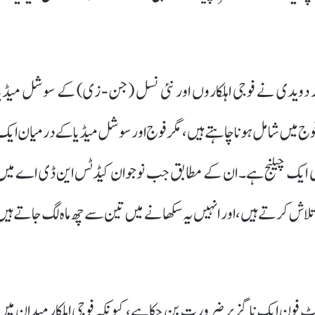
در دویدی نے فوجی اہلکاروں اور نئی نسل (جن-زی) کے سوشل میڈیا
ن فوج میں شامل ہونا چاہتے ہیں، مگر فوج اور سوشل میڈیا کے درمیان ایک
اقعی ایک چیلنج ہے۔ ان کے مطابق جب نوجوان کیڈٹس این ڈی اے میں
تلاش کرتے ہیں، اور انہیں یہ سکھانے میں تین سے چھ ماہ لگ جاتے ہیں
ٹ فون ایک ناگزیر ضرورت بن چکا ہے، کیونکہ فوجی اہلکار میدان میں