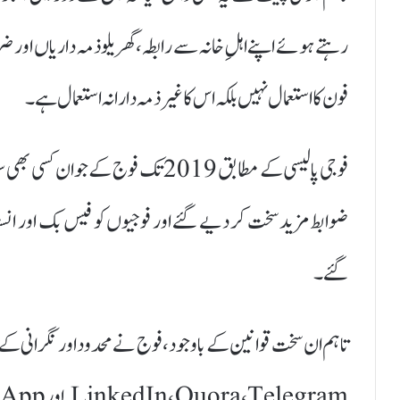
رہتے ہوئے اپنے اہلِ خانہ سے رابطہ، گھریلو ذمہ داریاں ا
فون کا استعمال نہیں بلکہ اس کا غیر ذمہ دارانہ استعمال ہے۔
گئے۔