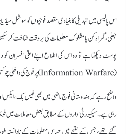
اس پالیسی میں تبدیلی کا بنیادی مقصد فوجیوں کو سوشل میڈیا پ
جعلی، گمراہ کن یا مشکوک معلومات کی بروقت شناخت کر سکیں۔ 
پوسٹ دیکھتا ہے تو وہ اس کی اطلاع اپنے اعلیٰ افسران کو 
(Information Warfare) پر فوج کی داخلی چوکسی کو مزید مضبوط بنائے گا۔
واضح رہے کہ ہندوستانی فوج ماضی میں بھی فیس بک، ایکس اور ان
رہی ہے۔ سیکیورٹی اداروں کے مطابق بعض معاملات میں فوجی ا
گئے تھے، جس کے نتیجے میں حساس معلومات کے نادانستہ طور 