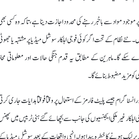
ر موجود مواد سے باخبر رہنے کی محدود اجازت دینا ہے، تاکہ وہ کسی بھی
نئے نظام کے تحت اگر کوئی فوجی اہلکار سوشل میڈیا پر مشتبہ یا جھوٹی
دے سکے گا۔ماہرین کے مطابق یہ قدم جنگی حالات اور معلوماتی محاذ
سٹاگرام جیسے پلیٹ فارمز کے استعمال پر وقتاً فوقتاً ہدایات جاری کرتی
ہلکار غیر ملکی ایجنسیوں کی جانب سے بچھائے گئے ہنی ٹریپس میں پھنس
پر لیک ہونے کا خطرہ پیدا ہوا۔ انہی واقعات کے بعد سوشل میڈیا کے