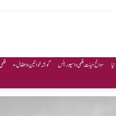
یا
سوانح حیات فلمی و اسپوریٹس
گوشہ خواتین و اطفال
فلمی 