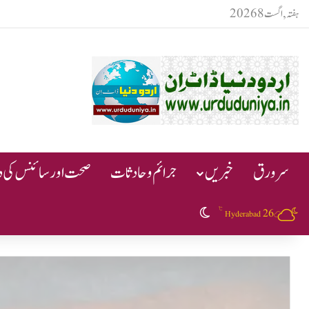
ہفتہ, اگست 8 2026
سرورق
خبریں
جرائم و حادثات
صحت اور سائنس کی دن
℃
26
Switch skin
Hyderabad