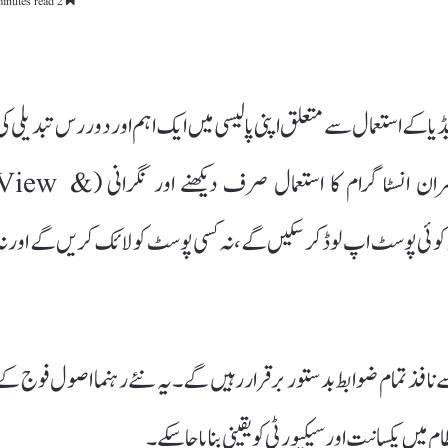
2 minutes read
ا کے استعمال سے متعلق اپنی پالیسی میں ایک اہم اور دور رس تبدیلی کی
ہے۔ نئی ہدایات کے مطابق اب فوج کے جوان اور افسران انسٹاگرام کا استعمال صرف دیکھنے اور نگرانی (
 نہ تو کوئی پوسٹ اپ لوڈ کر سکیں گے، نہ کسی پوسٹ کو لائک کریں گے اور نہ
افذ تمام ضوابط بدستور برقرار رہیں گے۔ یہ نئے رہنما اصول فوج کے
میں یکسانیت اور سیکیورٹی کو یقینی بنایا جا سکے۔