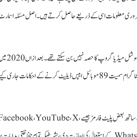
ور ضروری معلومات اسی کے ذریعے حاصل کرتے ہیں۔ اصل مسئلہ اسمارٹ
فوجی پالیسی کے مطابق 2019 تک فوج کے جوان کسی بھی سوشل میڈیا گروپ کا حصہ نہیں بن سکتے
ضوابط مزید سخت کر دیے گئے اور فوجیوں کو فیس بک اور انسٹاگرام سمیت 89 موبائل ایپس ڈیلیٹ کرنے کے احکامات جاری ک
تاہم ان سخت قوانین کے باوجود، فوج نے محدود اور نگرانی کے ساتھ بعض پلیٹ فارمز جیسے acebook، YouTube، X
LinkedIn، Quora، Telegram اور WhatsApp کے استعمال کی اجازت دی، بشرطیکہ تمام حفاظتی ہدایات پ