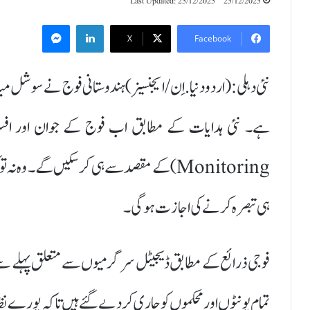
Last Updated: 25/12/2025
25/12/2025
Messenger
LinkedIn
X
Facebook
نئی دہلی :(اردودنیا.اِن/ایجنسیز)ہندوستانی فوج نے سوشل میڈی
Monitoring) کے مقصد سے ہی کر سکیں گے۔ وہ
ہی تبصرہ کرنے کی اجازت ہوگی۔
فوجی ذرائع کے مطابق ڈیجیٹل سرگرمیوں سے متعلق پہلے سے ن
تمام یونٹوں اور محکموں کو جاری کر دیے گئے ہیں تاکہ پورے نظام 