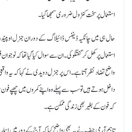
استعمال پر سخت کنٹرول ضروری سمجھا گیا۔
حال ہی میں چانکیہ ڈیفنس ڈائیلاگ کے دوران جنرل اوپین
استعمال پر کھل کر گفتگو کی۔ ان سے سوال کیا گیا تھا کہ نوجوا
واضح تضاد نظر آتا ہے۔اس پر جنرل دویدی نے کہا کہ یہ و
داخل ہوتے ہیں تو سب سے پہلے وہ اپنے کمروں میں چھپے فون 
کہ فون کے بغیر بھی زندگی ممکن ہے۔
تاہم آرمی چیف نے یہ بھی واضح کیا کہ آج کے دور میں اسمار