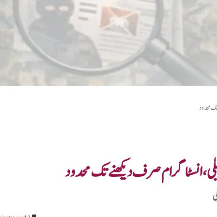
 تک محدود
یلی، انسٹاگرام صرف دیکھنے تک محدود
ی