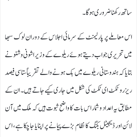
ساتھ رکھنا ضروری ہوگا۔
اس معاملے پر پارلیمنٹ کے سرمائی اجلاس کے دوران لوک سبھا
میں تحریری جواب دیتے ہوئے ریلوے کے وزیر اشونی وشنو نے
بتایا کہ ہندوستانی ریلوے میں بک ہونے والے تقریباً ستاسی فیصد
ریزرو ٹکٹ ای ٹکٹ کی شکل میں جاری کیے جاتے ہیں۔ ان کے
مطابق یہ اعداد و شمار اس بات کا واضح ثبوت ہیں کہ ملک میں آن
لائن اور ڈیجیٹل بکنگ کا نظام بڑے پیمانے پر اپنایا جا چکا ہے، اس