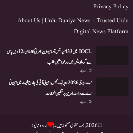
Privacy Policy
About Us | Urdu Duniya News – Trusted Urdu
Digital News Platform
IOCL میں 433 اپرنٹس آسامیوں پر بھرتی کا اعلان، 12ویں پاس
سے گریجویٹس تک درخواستیں طلب
1 دن پہلے
نیٹ-یو جی 2026 پیپر لیک کیس: سی بی آئی کی چارج شیٹ میں این ٹی
اے سے وابستہ ماہرین پر سنگین الزامات
1 دن پہلے
© 2026, جملہ حقوق محفوظ ہیں۔ |
اردو دنیا نیوز