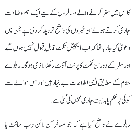
کلاس میں سفر کرنے والے مسافروں کے لیے ایک اہم وضاحت
جاری کرتے ہوئے ان خبروں کی واضح تردید کر دی ہے جن میں
دعویٰ کیا جا رہا تھا کہ اب ڈیجیٹل ٹکٹ قابلِ قبول نہیں ہوں گے
اور سفر کے دوران ٹکٹ کا پرنٹ آؤٹ رکھنا لازمی ہوگا۔ ریلوے
حکام کے مطابق ایسی اطلاعات بے بنیاد ہیں اور اس حوالے سے
کوئی نیا حکم یا ہدایت جاری نہیں کی گئی ہے۔
ریلوے نے واضح کیا ہے کہ جو مسافر آن لائن ویب سائٹ یا