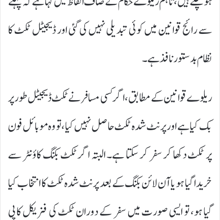
ہو چکے ہیں، تاہم ریلوے حکام نے صاف الفاظ میں کہا ہے کہ پہلے
سے رائج قوانین میں کوئی تبدیلی نہیں کی گئی اور ڈیجیٹل ٹکٹ کا
نظام بدستور نافذ ہے۔
ریلوے قوانین کے مطابق، اگر کسی مسافر نے ٹکٹ ڈیجیٹل طور پر
بک کیا ہے اور پرنٹ شدہ ٹکٹ حاصل نہیں کیا، تو وہ موبائل فون
پر ٹکٹ دکھا کر سفر کر سکتا ہے۔ البتہ اگر ٹکٹ بکنگ کاؤنٹر سے
خریدا گیا ہو یا آن لائن بکنگ کے بعد پرنٹ شدہ ٹکٹ کا انتخاب کیا
گیا ہو، تو ایسی صورت میں سفر کے دوران ٹکٹ کی فزیکل کاپی