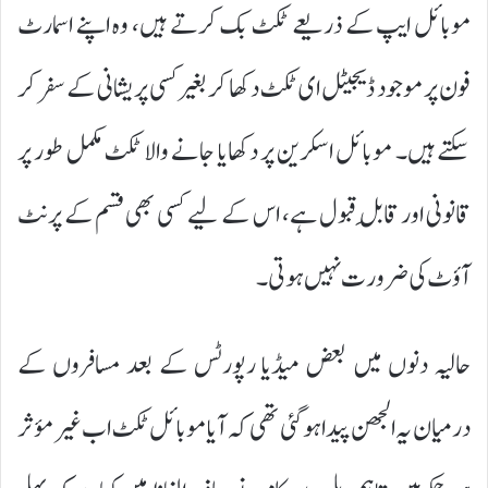
موبائل ایپ کے ذریعے ٹکٹ بک کرتے ہیں، وہ اپنے اسمارٹ
فون پر موجود ڈیجیٹل ای ٹکٹ دکھا کر بغیر کسی پریشانی کے سفر کر
سکتے ہیں۔ موبائل اسکرین پر دکھایا جانے والا ٹکٹ مکمل طور پر
قانونی اور قابلِ قبول ہے، اس کے لیے کسی بھی قسم کے پرنٹ
آؤٹ کی ضرورت نہیں ہوتی۔
حالیہ دنوں میں بعض میڈیا رپورٹس کے بعد مسافروں کے
درمیان یہ الجھن پیدا ہو گئی تھی کہ آیا موبائل ٹکٹ اب غیر مؤثر