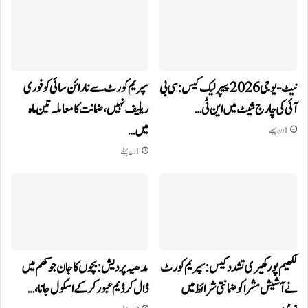
نیٹ-یو جی 2026 پیپر لیک کیس: سی بی
سپریم کورٹ سے نارائن سائی کو فوری
آئی کی چارج شیٹ میں این ٹی…
ریلیف نہیں، ضمانت کا معاملہ تین ماہ
میں…
1 دن پہلے
1 دن پہلے
لکھیم پور کھیری تشدد کیس: سپریم کورٹ
مدھیہ پردیش: بچوں کا جان جوکھم میں
نے آشیش مشرا کو ضمانتی شرائط میں
ڈال کر ڈیم عبور کر کے اسکول جانا،…