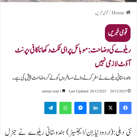
Home
/
قومی خبریں
قومی خبریں
ریلوے کی وضاحت: موبائل پر ای ٹکٹ دکھانا کافی، پرنٹ
آؤٹ لازمی نہیں
ہندوستانی ریلوے نے سفر کرنے والے مسافروں کو لے کر وضاحت پیش کی ہے۔
1 minute read
Last Updated: 20/12/2025
20/12/2025
Telegram
WhatsApp
Messenger
LinkedIn
نئی دہلی:(اردودنیا.اِن/ایجنسیز) ہندوستانی ریلوے نے جنرل