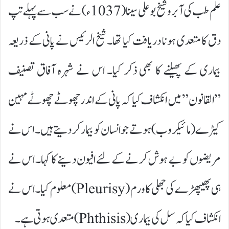
علم طب کی آبرو شیخ بو علی سینا (1037ء )نے سب سے پہلے تپ
دق کا متعدی ہو نا دریافت کیا تھا۔ شیخ الرئیس نے پانی کے ذریعہ
بیماری کے پھیلنے کا بھی ذکر کیا۔ اس نے شہرہ آفاق تصنیف
”القانون” میں انکشاف کیا کہ پانی کے اندر چھوٹے چھوٹے مہین
کیڑے (ما ئیکروب) ہوتے جو انسان کو بیمار کر دیتے ہیں۔ اس نے
مریضوں کو بے ہوش کر نے کے لئے افیون دینے کا کہا۔ اس نے
ہی پھیپھڑے کی جھلی کا ورم (Pleurisy) معلوم کیا۔ اس نے
انکشاف کیا کہ سل کی بیماری (Phthisis) متعدی ہوتی ہے۔