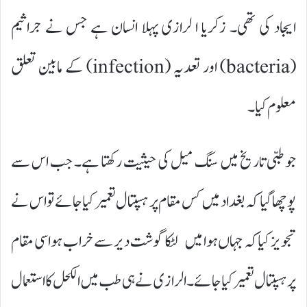
ایجاد کی تھی۔ زکریا ا لرازی پہلا انسان ہے جس نے جراثیم
(bacteria) اور تعدیہ (infection) کے مابین تعلق
معلوم کیا ۔
جو طبی تاریخ میں سنگ میل کی حیثیت رکھتا ہے۔ جب اس سے
پوچھا گیا کہ بغداد میں کس مقام پر ہسپتال تعمیر کیا جائے تو اس نے
تجویز کیا کہ جہاں ہوا میں لٹکا گوشت دیر سے خراب ہو اسی مقام
پر ہسپتال تعمیر کیا جائے۔ الرازی نے ہی طب میں الکحل کا استعمال