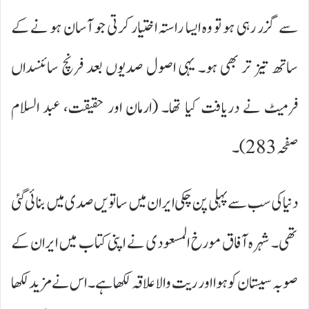
سے گزر رہی ہو تو وہ ایسا راستہ اختیار کرتی جو آسان ہو نے کے
ساتھ تیز تر بھی ہو۔ یہی اصول صدیوں بعد فرنچ سائنسداں
فرمیٹ نے دریافت کیا تھا۔ (ارمان اور حقیقت، عبد السلام
صفحہ 283)۔
دنیا کی سب سے پہلی پن چکی ایران میں سا تویں صدی میں بنائی گئی
تھی۔ شہرہ آفاق مورخ المسعودی نے اپنی کتاب میں ایران کے
صوبہ سیستان کو ہوا اور ریت والا علاقہ لکھا ہے۔ اس نے مزید لکھا