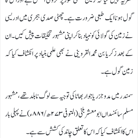
نظریہ پیش کیا کہ زمین قطعی طورپر کروی الشکل ہے اوراس کا
گول ہونا ایک طبعی ضرورت ہے۔چھٹی صدی ہجری میں ادریسی
نے زمین کی گولائی کو نبیاد بنا کر اپنی مشہور تخلیقات پیش کیں ۔ان
کے بعد زکریا بن محمد القروینی نے بھی علمی بنیاد پر انکشاف کیا کہ
زمین گول ہے۔
سمند ر میں مدوجزر یا جوار بھاٹا کی توجیہ سے لوگ نابلد تھے، مشہور
مسلم سائنسداں ابو معشر بلخی (المتوفی ۲۷۳ھ/۸۸۶ء)نے پہلی بار
اس کا انکشاف کیاکہ اس کا تعلق چاند کی کشش سے ہے۔