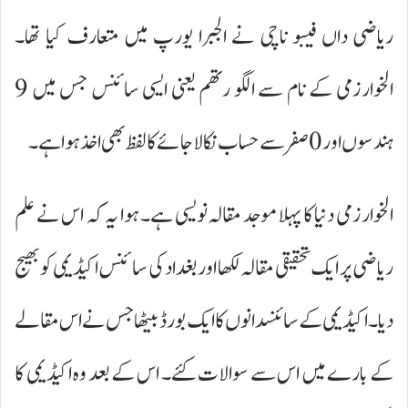
ریاضی داں فیبو ناچی نے الجبرا یورپ میں متعارف کیا تھا۔
الخوارزمی کے نام سے الگو رتھم یعنی ایسی سائنس جس میں 9
ہندسوں اور 0 صفر سے حساب نکالا جائے کا لفظ بھی اخذ ہوا ہے۔
الخوارزمی دنیا کا پہلا موجد مقالہ نویسی ہے۔ ہوا یہ کہ اس نے علم
ریاضی پر ایک تحقیقی مقالہ لکھا اور بغداد کی سا ئنس اکیڈیمی کو بھیج
دیا۔ اکیڈیمی کے سائنسدانوں کا ایک بورڈ بیٹھا جس نے اس مقالے
کے بارے میں اس سے سوالات کئے۔ اس کے بعد وہ اکیڈیمی کا