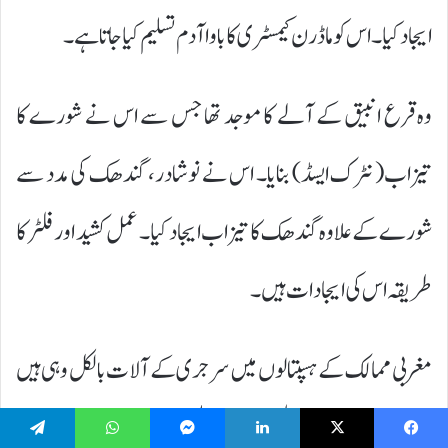
ایجاد کیا۔ اس کو ماڈرن کیمسٹری کا با وا آدم تسلیم کیا جاتا ہے۔
وہ قرع انبیق کے آلے کا موجد تھا جس سے اس نے شورے کا
تیزاب( نٹرک ایسڈ) بنایا۔ اس نے نوشادر، گندھک کی مدد سے
شورے کے علاوہ گندھک کا تیزاب ایجاد کیا۔ عمل کشید اور فلٹر کا
طریقہ اس کی ایجادات ہیں۔
مغربی ممالک کے ہسپتالوں میں سرجری کے آلات بالکل وہی ہیں
جو دسویں صدی کے جلیل القدر اندلسی سرجن ابو القاسم زہراوی