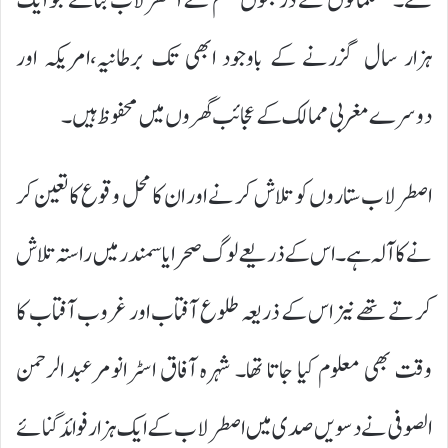
کئے۔ مسلمانوں نے درجنوں قسم کے اصطرلاب بنائے جو ایک
ہزار سال گزرنے کے باوجود ابھی تک برطانیہ،امریکہ اور
دوسرے مغربی ممالک کے عجائب گھروں میں محفوظ ہیں۔
اصطرلاب ستاروں کو تلاش کر نے اور ان کا محل وقوع کا تعین کر
نے کا آلہ ہے۔ اس کے ذریعے لوگ صحرا یا سمندر میں راستہ تلاش
کر تے تھے نیز اس کے ذریعہ طلوع آفتاب اور غروب آفتاب کا
وقت بھی معلوم کیا جا تا تھا۔ شہرہ آفاق اسٹرانومرعبد الرحمن
الصوفی نے دسویں صدی میں اصطرلاب کے ایک ہزار فوائد گنائے