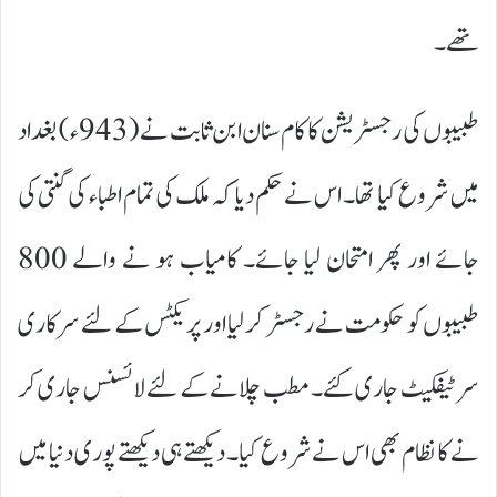
تھے۔
طبیبوں کی رجسٹریشن کا کام سنان ابن ثابت نے (943ء ) بغداد
میں شروع کیا تھا۔ اس نے حکم دیا کہ ملک کی تمام اطباء کی گنتی کی
جائے اور پھر امتحان لیا جائے۔ کامیاب ہو نے والے 800
طبیبوں کو حکومت نے رجسٹر کر لیا اور پر یکٹس کے لئے سرکاری
سر ٹیفکیٹ جاری کئے۔ مطب چلانے کے لئے لا ئسنس جاری کر
نے کا نظام بھی اس نے شروع کیا۔ دیکھتے ہی دیکھتے پوری دنیا میں