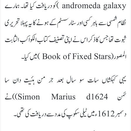
andromeda galaxy )کو دریافت کیا تھا۔ ہمارے
نظام شمسی سے باہر کسی اور سٹار سسٹم کے ہونے کا یہ پہلا تحریری
ثبوت تھا جس کا ذکر اس نے اپنی تصنیف کتاب الکواکب الثا بت
المصور( Book of Fixed Stars )میں کیا۔
یہی کہکشاں سات سو سال بعد جر من ہئیت دان سا
ئمن Simon Marius d1624))نے
دسمبر1612ء میں ٹیلی سکوپ کی مدد سے دریافت کی تھی۔