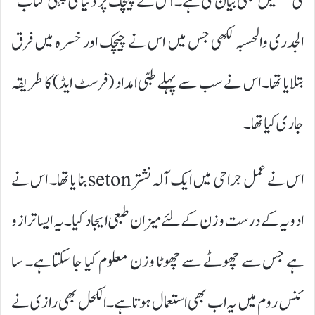
کی تفصیل بھی بیان کی ہے۔ اس نے چیچک پر دنیا کی پہلی کتاب ‘
الجدری والحسبہ لکھی جس میں اس نے چیچک اور خسرہ میں فرق
بتلایا تھا۔ اس نے سب سے پہلے طبی امداد (فرسٹ ایڈ) کا طریقہ
جاری کیا تھا۔
اس نے عمل جراحی میں ایک آلہ نشتر setonبنا یا تھا۔ اس نے
ادویہ کے درست وزن کے لئے میزان طبعی ایجاد کیا۔ یہ ایسا ترازو
ہے جس سے چھوٹے سے چھوٹا وزن معلوم کیا جا سکتا ہے۔ سا
ئنس روم میں یہ اب بھی استعمال ہو تا ہے۔ الکحل بھی رازی نے