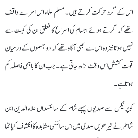
اس کے گرد حرکت کرتے ہیں ۔ مسلم علماء اس امر سے واقف
تھے کہ گرتے ہوئے اجسام کی اسراع کا تعلق ان کی کمیت سے
نہیں ہوتا نیزوہ اس سے بھی آگاہ تھے کہ دوجسموں کےدرمیان
قوت کشش اس وقت بڑھ جاتی ہے ۔ جب ان کا باہمی فاصلہ کم
ہوتاہے۔
کوپرنیکس سے صدیوں پہلے شام کے سا ئنسداں علاء الدین ابن
شاطر نے تیرھویں صدی میں اس سائنسی مشاہدہ کا انکشاف کیا تھا