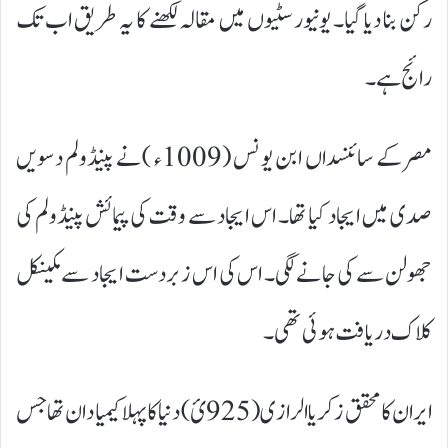
رکن بنا دیا گیا۔ یونیورسٹیوں میں مقالہ لکھنے کا یہ طریق اب تک
رائج ہے۔
مصر کے سائنسداں ابن یو نس (1009ء )نے پینڈولم دسویں
صدی میں ایجاد کیا تھا۔ اس ایجاد سے وقت کی پیمائش پینڈولم کی
جھولن سے کی جانے لگی۔ اس کی اس زبردست ایجاد سے مکینکل
کلاک دریافت ہوئی تھی۔
ایران کا محقق زکریا الرازی (925ئ ) دنیا کا پہلا کیمیا دان تھا جس