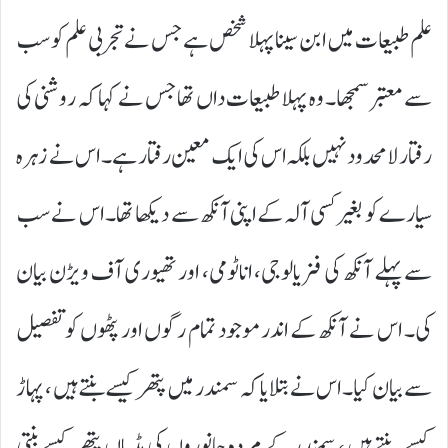
علم طبیعات میں ابن سینا پہلا شخص ہے جس نے تجربی علم کو سب
سے معتبر سمجھا۔ وہ پہلا طبیعات داں تھا جس نے کہا کہ روشنی کی
رفتار لا محدود نہیں بلکہ اس کی ایک معین رفتار ہے۔ اس نے زہرہ
سیارے کو بغیر کسی آلہ کے اپنی آنکھ سے دیکھا تھا۔ اس نے سب
سے پہلے آنکھ کی فزیالوجی، اناٹومی، اور تھیوری آف ویڑن بیان
کی۔ اس نے آنکھ کے اندر موجود تمام رگوں اور پٹھوں کو تفصیل
سے بیان کیا۔ اس نے بتلایا کہ سمندر میں پتھر کیسے بنتے ہیں ، پہاڑ
کیسے بنتے ہیں ، سمندر کے مردہ جانوروں کی ہڈیاں پتھر کیسے بنتی