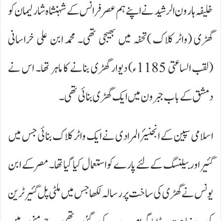
خلیفہ ہارون الرشید نے اپنے ہم عصر فرانس کے شہنشاہ شارلیمان کو
گھڑی (واٹر کلاک )تحفہ میں بھیجی تھی۔ محمد ابن علی خراسانی
(لقب الساعتی 1185ء) دیوار گھڑی بنانے کا ماہر تھا۔ اس نے
دمشق کے باب جبرون میں ایک گھڑی بنائی تھی۔
اسلامی سپین کے انجنیئرالمرادی نے ایک واٹر کلاک بنائی جس میں
گئیر اور بیلنسگ کے لئے پارے کو استعمال کیا گیا تھا۔ مصر کے ابن
یونس نے گھڑی کی ساخت پر رسالہ لکھا جس میں ملٹی پل گئیر ٹرین