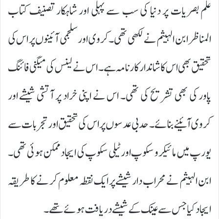
علم بصریات پر دنیا کی سب سے پہلی اور شاہکار تصنیف کتاب
المناظر ابن الہیثم نے لکھی تھی۔ کروی اور سلجمی آئینوں پر اس کی
تحقیق بھی اس کا شاندار کارنامہ ہے۔ اس نے لینس کی میگنی فا ئنگ
پاور کی بھی تشریح کی تھی۔ اس نے اپنی خراد پر آتشی شیشے اور
کروی آئینےبنائے۔ حدبی عدسوں پر اس کی تحقیق اور تجربات سے
یورپ میں ما ئیکرو سکوپ اور ٹیلی سکوپ کی ایجاد ممکن ہوئی تھی۔
ابن الہیثم نے محراب دار شیشےپر ایک نقطہ معلوم کر نے کا طریقہ
ایجاد کیا جس سے عینک کے شیشے دریافت ہوئے تھے۔