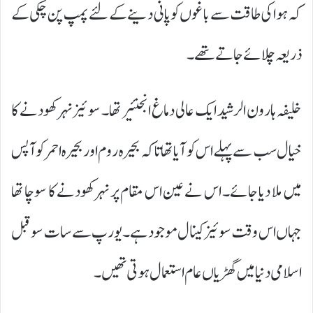
کہ ہوا کی طاقت سے باغوں کو پانی دینے کے لئے پمپ پن چکی کے
ذریعہ چلائے جاتے تھے۔
خلیفہ ہارون الرشید ایک عالی دماغ انجنئیر تھا۔ سو ئیز نہر کھودنے کا
خیال سب سے پہلے اس کو آیا تھا تاکہ بحیرہ روم اور بحیرہ احمر کو آپس
میں ملا دیا جائے۔ اس نے عین اس مقام پر نہر کھودنے کا سوچا تھا
جہاں اس وقت سوئیز کینال موجود ہے۔یورپ سے سات سو قبل
اسلامی دنیا میں گھڑیاں عام استعمال ہوتی تھیں۔