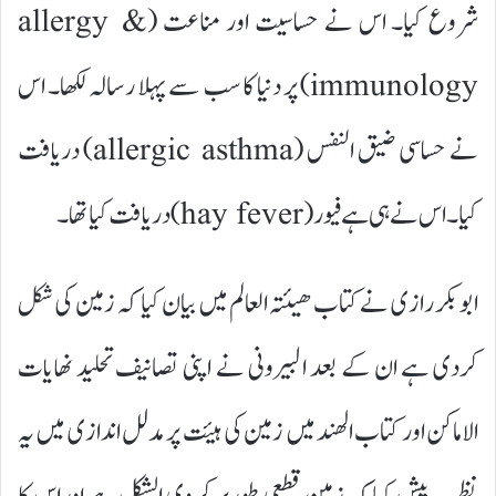
شروع کیا۔ اس نے حساسیت اور مناعت (allergy &
immunology) پر دنیا کا سب سے پہلا رسالہ لکھا۔ اس
نے حساسی ضیق النفس (allergic asthma) دریافت
کیا۔ اس نے ہی ہے فیور(hay fever) دریافت کیا تھا۔
ابوبکر رازی نے کتاب ھیئتہ العالم میں بیان کیا کہ زمین کی شکل
کردی ہے ان کے بعد البیرونی نے اپنی تصانیف تحلید نھایات
الاماکن اور کتاب الھند میں زمین کی ہیئت پر مدلل اندازی میں یہ