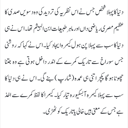
دنیا کا پہلا شخص جس نے اس نظریہ کی تردید کی وہ دسویں صدی کا
عظیم مصری ریاضی داں اور ما ہر طبیعات ابن الہیثم تھا۔ اس نے ہی
دنیا کا سب سے پہلا پن ہول کیمرہ ایجاد کیا۔ اس نے کہا کہ روشنی
جس سوراخ سے تاریک کمرے کے اندر داخل ہوتی ہے وہ جتنا
چھوٹا ہو گا پکچر اتنی ہی عمدہ (شارپ ) بنے گی۔ اس نے ہی دنیا کا
سب سے پہلا کیمرہ آبسکیورہ تیار کیا۔ کیمرا کا لفظ کمرے سے اخذ
ہے جس کے معنی ہیں خالی یا تاریک کوٹھڑی۔