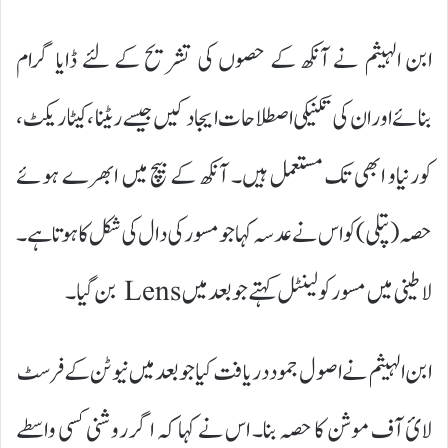
ابن الہیثم نے آنکھ کے حصوں کی تشریح کے لئے ڈایا گرام
بنائےاور ان کی تکنیکی اصطلاحات ایجاد کیں جیسے ریٹنا ، کیٹاریکٹ،
کورنیاو ابھی تک مستعمل ہیں۔ آنکھ کے بیچ میں ابھرے ہوئے
حصہ (پتلی)کو اس نے عدسہ کہا جو مسور کی دال کی شکل کا ہوتا ہے۔
لا طینی میں مسور کو لینٹل کہتے جو بعد میں Lens بن گیا۔
ابن الہیثم نے اصول جمود دریافت کیا جو بعد میں نیوٹن کے فرسٹ
لائ آف موشن کا حصہ بنا۔ اس نے کہا کہ اگر روشنی کسی واسطے