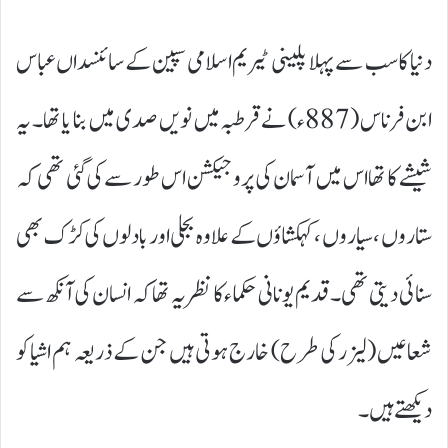
دنیا کا سب سے پہلا پلینی ٹیریم اسلامی سپین کے سائنسداں عباس
ابن فرناس (887ء) نے قرطبہ میں نویں صدی میں بنا یا تھا۔ یہ
شیشے کا تھا اس میں آسمان کی پر و جیکشن اس طور سے کی گئی تھی کہ
ستاروں ، سیاروں ، کہکشاؤں کے علاوہ بجلی اور بادلوں کی کڑک بھی
سنائی دیتی تھی۔قدیم یونانی حکماء کا نظریہ تھا کہ انسان کی آنکھ سے
شعاعیں (لیزر کی طرح) خارج ہوتی ہیں جن کے ذریعہ ہم اشیا کو
دیکھتے ہیں۔