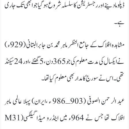
ڈپلوما دینے اور رجسٹریشن کا سلسلہ شروع ہو گیا جو ابھی تک جاری
ہے۔
مشاہدہ افلاک کے جامع النظر ماہر محمد بن جابرالبتانی (929ء )
نے ایکسال کی مدت معلوم کی جو 365دن، 5گھنٹے ، اور 24سیکنڈ
تھی۔ اس نے سورج کا مدار بھی معلوم کیا تھا۔
عبد الر حمن الصوفی (903ـ986 ء ،ایران) پہلا عالمی ماہر
افلاک تھا جس نے 964ء میں اینڈرو میڈا گیلکسی(M31