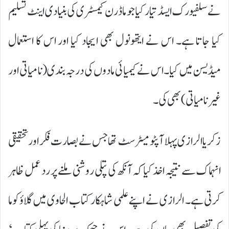
نے سلفیورک ایسڈ تیار کیاجو ماڈرن کیمسٹری کی بنیادی اینٹ تسلیم
کیا جا تا ہے۔ اس نے ایتھونول بھی ایجاد کیا اور اس کا استعمال
میڈیسن میں کیا۔ اس نے کیمیائی مادوں کی درجہ بندی(نا میاتی اور
غیر نا میاتی ) بھی کی۔
زکریا ا لرازی پہلا آپٹو میٹر سٹ تھا جس نے بصارت فکر اور تحقیقی
انہماک سے نتیجہ اخذ کیا کہ آنکھ کی پتلی روشنی ملنے پر رد عمل ظاہر
کرتی ہے۔ الرازی نے اپنے علمی شاہکار کتاب الحاوی میں گلاؤ کوما