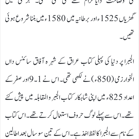
کی وضاحت ڈایاگرام سے کی گئی تھی۔ جرمنی میں
گھڑیاں 1525ء اور برطانیہ میں 1580ء میں بننا شروع ہوئی
تھیں۔
الجبرا پر دنیا کی پہلی کتاب عراق کے شہر ہ آفاق سائنس داں
الخوارزمی (850ء ) نے لکھی تھی۔ اس نے 1۔9 اور صفر کے
اعداد 825ء میں اپنی شاہکار کتاب الجبر و المقابلہ میں پیش کئے
تھے۔ اس سے پہلے لوگ حروف استعمال کر تے تھے۔ اس کتاب
کے نام سے الجبرا کا لفظ اخذ ہے۔ اس کے تین سو سال بعد اطالین