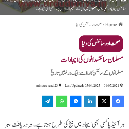
مسلمان سائنسدانوں نے طب، فلکیات، کیمیا اور ریاضی جیسے شعبوں میں انقلابی ایجادات کیں جنہوں نے جدید
سائنس کی بنیاد رکھی۔ اس مضمون میں ان کے عظیم کارناموں پر روشنی ڈالی گئی ہے۔
Home
/
صحت اور سائنس کی دنیا
صحت اور سائنس کی دنیا
مسلمان سائنسدانوں کی ایجادات
مسلمانوں کے سائنسی کارنامے: ایک درخشاں تاریخ
23 minutes read
Last Updated: 05/04/2025
01/07/2021
Telegram
WhatsApp
Messenger
LinkedIn
ہر آئیڈیا کسی بھی ایجاد میں بیج کی طرح ہوتا ہے۔ ہر دریافت ،ہر