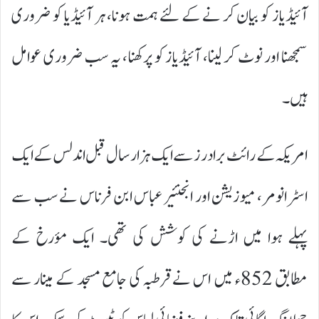
آئیڈیاز کو بیان کر نے کے لئے ہمت ہونا، ہر آئیڈیا کو ضروری
سمجھنا اور نوٹ کر لینا، آئیڈیاز کو پرکھنا، یہ سب ضروری عوامل
ہیں۔
امریکہ کے رائٹ برادرز سے ایک ہزار سال قبل اندلس کے ایک
اسٹرانومر، میوزیشن اور انجنئیر عباس ابن فرناس نے سب سے
پہلے ہوا میں اڑنے کی کوشش کی تھی۔ ایک مؤرخ کے
مطابق 852ء میں اس نے قرطبہ کی جامع مسجد کے مینار سے