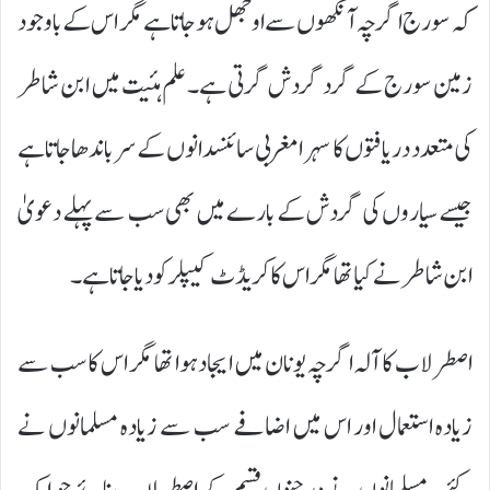
کہ سورج اگرچہ آنکھوں سے اوجھل ہو جاتا ہے مگر اس کے باوجود
زمین سورج کے گرد گردش گرتی ہے۔ علم ہئیت میں ابن شاطر
کی متعدد دریافتوں کا سہرامغربی سائنسدانوں کے سر باندھا جا تا ہے
جیسے سیاروں کی گردش کے بارے میں بھی سب سے پہلے دعویٰ
ابن شاطر نے کیا تھا مگر اس کا کریڈٹ کیپلر کو دیا جا تا ہے۔
اصطرلاب کا آلہ اگرچہ یونان میں ایجاد ہوا تھا مگر اس کا سب سے
زیادہ استعمال اور اس میں اضافے سب سے زیادہ مسلمانوں نے