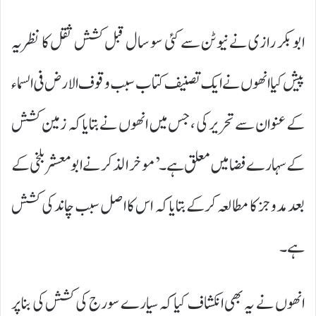
ابوبکر رازی نے نیوٹن سے کئی سو سال قبل کشش ثقل کا نظریہ
پیش کیاانھوں نے ایک تصنیف کتاب سبب وقوف الارض فی السماء
کے عنوان سے تحریر کی ، جس میں انھوں نے بتایا کہ زمین کشش
کے سہارے فضا میں معلق ہے۔’موخر الذکر نے ابو معشر بلخی کے
بعد مدوجز کا مطالعہ کرکے بتایا کہ اس کا اصل سبب چاند کی کشش
ہے۔
انھوں نے یہ بھی انکشاف کیا کہ سیارے سورج کی کشش کی بنا پر