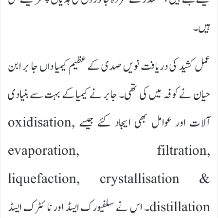
ہیں۔
عمل کشید کی دریافت نویں صدی کے عظیم کیمیا داں جا بر ابن
حیان نے کوفہ میں کی تھی۔ جابر نے کیمیا کے بہت سے بنیادی
آلات اور عوامل بھی ایجاد کئے جیسے oxidisation,
evaporation, filtration,
liquefaction, crystallisation &
distillation۔ اس نے سلفیورک ایسڈ اور نا ئٹرک ایسڈ