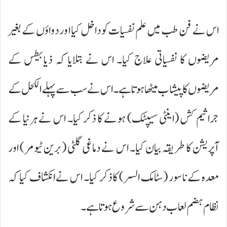
اس نے فن طب میں علم نفسیات کو داخل کیا ا ور دواؤں کے بغیر
مریضوں کا نفسیاتی علاج کیا۔ اس نے بتلایا کہ ذیابیطس کے
مریضوں کا پیشاب میٹھا ہوتا ہے۔ اس نے سب سے پہلے الکحل کے
جراثیم کش (اینٹی سیپٹک) ہونے کا ذکر کیا۔ اس نے ہرنیا کے
آپریشن کا طریقہ بیان کیا۔ اس نے دماغی گلٹی (برین ٹیومر) اور
معدہ کے ناسور (سٹامک السر) کا ذکر کیا۔ اس نے انکشاف کیا کہ
نظام ہضم لعاب دہن سے شروع ہوتا ہے۔