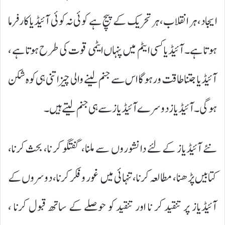
ایجاد، ہر انقلاب، ہر تحریک کے پیچ ہے کوئی نہ کوئی آئیڈیا کارفرما
ہو تا ہے۔ آئیڈیا کسی ایٹم میں پنہاں ایٹمی قوت کی طرح ہوتا ہے ،
آئیڈیا جتنا طاقت ور ہو گا اس سے جنم لینے والی چیز اتنی ہی کوہ شکن
ہو گی۔ آئیڈیاز دوسرے آئیڈیاز سے ہی جنم لیتے ہیں۔
نئے آئیڈیاز کے لئے دانشوروں سے ملنا، گفتگو کر نا، بحث کرنا،
کتابیں پڑھنا، مطالعہ کرنا، تنہائی میں غور و فکر کرنا، دوسروں کے
آئیڈیاز پر تنقید کر نا اور تنقید کو حوصلے کے ساتھ قبول کرنا ،