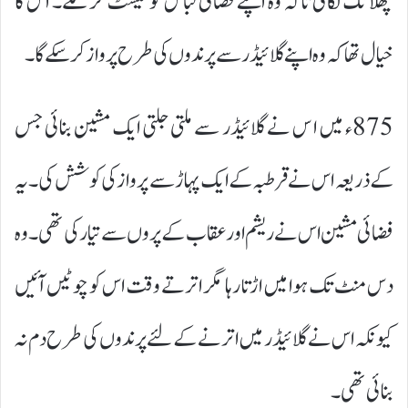
چھلانگ لگائی تاکہ وہ اپنے فضائی لباس کو ٹیسٹ کر سکے۔ اس کا
خیال تھا کہ وہ اپنے گلا ئیڈر سے پرندوں کی طرح پرواز کر سکے گا۔
875ء میں ا س نے گلائیڈر سے ملتی جلتی ایک مشین بنائی جس
کے ذریعہ اس نے قرطبہ کے ایک پہاڑ سے پرواز کی کوشش کی۔ یہ
فضائی مشین اس نے ریشم اور عقاب کے پروں سے تیار کی تھی۔ وہ
دس منٹ تک ہوا میں اڑتا رہا مگر اترتے وقت اس کو چوٹیں آئیں
کیونکہ اس نے گلائیڈر میں اترنے کے لئے پرندوں کی طرح دم نہ
بنائی تھی۔