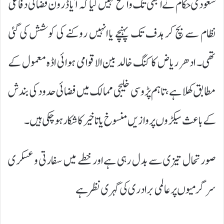
سعودی حکام نے ابھی تک واضح نہیں کیا کہ آیا ڈرون فضائی دفاعی
نظام سے بچ کر ہدف تک پہنچے یا انہیں روکنے کی کوشش کی گئی
تھی۔ ادھر ریاض کا کنگ خالد بین الاقوامی ہوائی اڈہ معمول کے
مطابق کھلا ہے، تاہم پڑوسی خلیجی ممالک میں فضائی حدود کی بندش
کے باعث سیکڑوں پروازیں منسوخ یا تاخیر کا شکار ہو چکی ہیں۔
صورتحال تیزی سے بدل رہی ہے اور خطے میں سفارتی و عسکری
سرگرمیوں پر عالمی برادری کی گہری نظر ہے