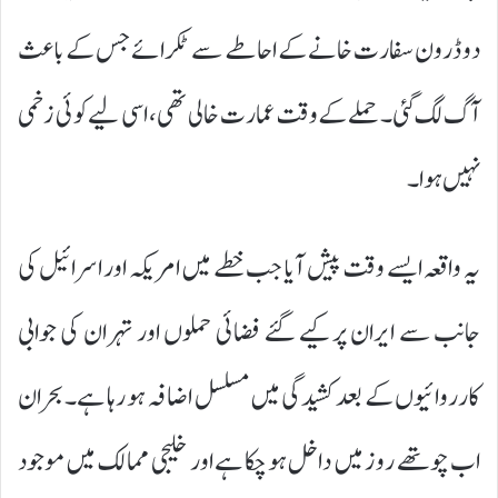
دو ڈرون سفارت خانے کے احاطے سے ٹکرائے جس کے باعث
آگ لگ گئی۔ حملے کے وقت عمارت خالی تھی، اسی لیے کوئی زخمی
نہیں ہوا۔
یہ واقعہ ایسے وقت پیش آیا جب خطے میں امریکہ اور اسرائیل کی
جانب سے ایران پر کیے گئے فضائی حملوں اور تہران کی جوابی
کارروائیوں کے بعد کشیدگی میں مسلسل اضافہ ہو رہا ہے۔ بحران
اب چوتھے روز میں داخل ہو چکا ہے اور خلیجی ممالک میں موجود