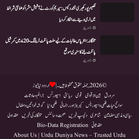
لکھیم پور کھیری تشدد کیس: سپریم کورٹ نے آشیش مشرا کو ضمانتی شرائط
میں نرمی دینے سے انکار کر دیا
1 گھنٹہ پہلے
تلنگانہ: انٹر پاس طالبات کے لیے مفت پائلٹ ٹریننگ، 20 ماہ میں کمرشیل
پائلٹ بننے کا سنہری موقع
1 گھنٹہ پہلے
© 2026, جملہ حقوق محفوظ ہیں۔ |
اردو دنیا نیوز
سرورق
بین الاقوامی
قومی
ریاستی
اسپورٹس
جرائم و حادثات
سوانح حیات فلمی و اسپوریٹس
کیریئر اور رہنمائی
فلمی دنیا
گوشہ خواتین و اطفال
سیاسی و مذہبی مضامین
شاعری
دلچسپ خبریں
صحت و سائنس
تلنگانہ کی خبریں
عقد اولی
عقد ثانی
Bio-Data Registration
About Us | Urdu Duniya News – Trusted Urdu