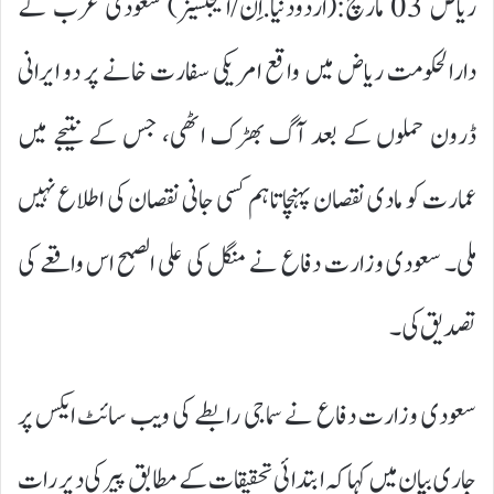
ریاض 03 مارچ:(اردودنیا.اِن/ایجنسیز) سعودی عرب کے
دارالحکومت ریاض میں واقع امریکی سفارت خانے پر دو ایرانی
ڈرون حملوں کے بعد آگ بھڑک اٹھی، جس کے نتیجے میں
عمارت کو مادی نقصان پہنچا تاہم کسی جانی نقصان کی اطلاع نہیں
ملی۔ سعودی وزارت دفاع نے منگل کی علی الصبح اس واقعے کی
تصدیق کی۔
سعودی وزارت دفاع نے سماجی رابطے کی ویب سائٹ ایکس پر
جاری بیان میں کہا کہ ابتدائی تحقیقات کے مطابق پیر کی دیر رات