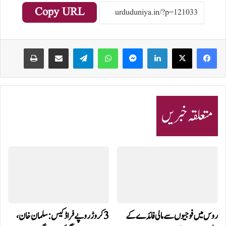
Copy URL
Print
Share via Email
Telegram
WhatsApp
Messenger
LinkedIn
متعلقہ خبریں
روس میں فوجیوں سے مالی فائدے کے
3 کروڑ روپے فراڈ کیس: سلمان خان،