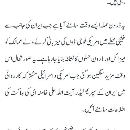
رہی ہیں۔
یہ ڈرون حملہ ایسے وقت سامنے آیا ہے جب ایران کی جانب سے
خلیجی خطے میں امریکی فوجی اڈوں کی میزبانی کرنے والے ممالک کو
میزائل اور ڈرون حملوں کا نشانہ بنایا جا رہا ہے۔ یہ صورتحال اس
وقت مزید سنگین ہو گئی جب امریکی و اسرائیلی مشترکہ کارروائی
میں ایران کے سپریم لیڈر آیت اللہ علی خامنہ ای کی ہلاکت کی
اطلاعات سامنے آئیں۔