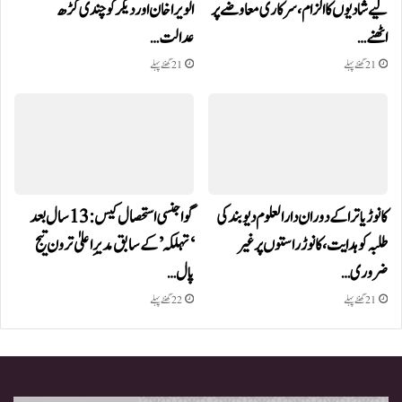
لیے شادیوں کا الزام، سرکاری معاوضے پر
الویرا خان اور دیگر کو چندی گڑھ
اٹھنے…
عدالت…
21 گھنٹے پہلے
21 گھنٹے پہلے
کانوڑ یاترا کے دوران دارالعلوم دیوبند کی
گوا جنسی استحصال کیس: 13 سال بعد
طلبہ کو ہدایت، کانوڑ راستوں پر غیر
‘تہلکہ’ کے سابق مدیرِ اعلیٰ ترون تیج
ضروری…
پال…
21 گھنٹے پہلے
22 گھنٹے پہلے