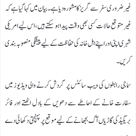
غیر ضروری سفر سے گریز کا مشورہ دیا ہے۔ بیان میں کہا گیا ہے کہ
غیر متوقع حالات کسی بھی وقت پیدا ہو سکتے ہیں، اس لیے امریکی
شہری اپنی اور اپنے اہل خانہ کی حفاظت کے لیے پیشگی منصوبہ بندی
کریں۔
سماجی رابطوں کی ویب سائٹس پر گردش کرنے والی ویڈیوز میں
سفارت خانے کے احاطے سے دھویں کے بادل اٹھتے اور فائر
بریگیڈ کی گاڑیاں آگ بجھانے کے لیے موقع پر پہنچتی دکھائی دے