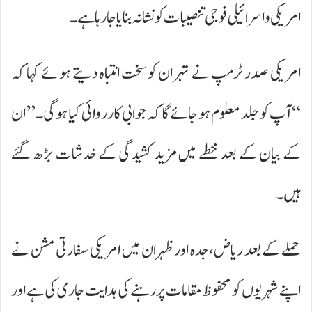
امریکی و اسرائیلی فوجی تنصیبات کو نشانہ بنایا جا رہا ہے۔
امریکی صدر
ٹرمپ
نے تہران کو سخت انتباہ دیتے ہوئے کہا کہ
“آپ کو جلد معلوم ہو جائے گا کہ جوابی کارروائی کیا ہوگی۔” ان
کے بیان کے بعد خطے میں مزید کشیدگی کے خدشات بڑھ گئے
ہیں۔
حملے کے بعد ریاض، جدہ اور ظہران میں امریکی سفارتی مشن نے
اپنے شہریوں کو محفوظ مقامات پر رہنے کی ہدایت جاری کی ہے اور