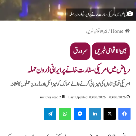
ریاض میں امریکی سفارت خانے پر ایرانی ڈرون حملہ
Home
/
بین الاقوامی خبریں
بین الاقوامی خبریں
سرورق
ریاض میں امریکی سفارت خانے پر ایرانی ڈرون حملہ
امریکی فوجی اڈوں کی میزبانی کرنے والے ممالک کو میزائل اور ڈرون حملوں کا نشانہ
2 minutes read
Last Updated: 03/03/2026
03/03/2026
Telegram
WhatsApp
Messenger
LinkedIn