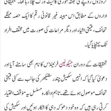
کروڑوں روپے کی بھتہ خوری کا نیٹ ورک چلا رہا تھا۔ تحقیقاتی
اداروں کے مطابق اس مبینہ غیر قانونی رقم کا ایک حصہ مہنگے
تحائف، قیمتی اشیاء اور دیگر مراعات کی صورت میں مختلف افراد
تک پہنچایا گیا۔
تحقیقات کے دوران
جیکولین
فرنینڈس کا نام بھی سامنے آیا اور
دعویٰ کیا گیا کہ انہیں سکیش چندر شیکھر کی جانب سے کئی قیمتی
تحائف موصول ہوئے تھے۔ تاہم اداکارہ مسلسل یہ مؤقف اختیار
کرتی رہی ہیں کہ وہ خود دھوکہ دہی کا شکار ہوئیں اور سکیش کی