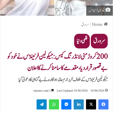
جیکولین فرنینڈس
Home
/
سرورق
سرورق
فلمی دنیا
200 کروڑ منی لانڈرنگ کیس: جیکولین فرنینڈس نے خود کو
بے قصور قرار دیا، مقدمے کا سامنا کرنے کا اعلان
جیکولین فرنینڈس کے خلاف فردِ جرم عائد، اداکارہ نے بے گناہی کا دعویٰ کیا
2 minutes read
Last Updated: 03/06/2026
03/06/2026
Telegram
WhatsApp
Messenger
LinkedIn