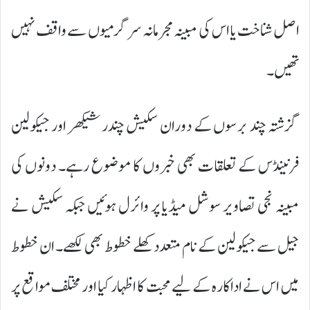
اصل شناخت یا اس کی مبینہ مجرمانہ سرگرمیوں سے واقف نہیں
تھیں۔
گزشتہ چند برسوں کے دوران سکیش چندر شیکھر اور جیکولین
فرنینڈس کے تعلقات بھی خبروں کا موضوع رہے۔ دونوں کی
مبینہ نجی تصاویر سوشل میڈیا پر وائرل ہوئیں جبکہ سکیش نے
جیل سے جیکولین کے نام متعدد کھلے خطوط بھی لکھے۔ ان خطوط
میں اس نے اداکارہ کے لیے محبت کا اظہار کیا اور مختلف مواقع پر