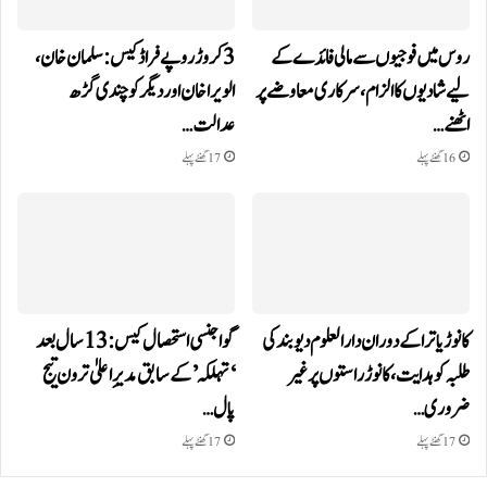
روس میں فوجیوں سے مالی فائدے کے
3 کروڑ روپے فراڈ کیس: سلمان خان،
لیے شادیوں کا الزام، سرکاری معاوضے پر
الویرا خان اور دیگر کو چندی گڑھ
اٹھنے…
عدالت…
16 گھنٹے پہلے
17 گھنٹے پہلے
کانوڑ یاترا کے دوران دارالعلوم دیوبند کی
گوا جنسی استحصال کیس: 13 سال بعد
طلبہ کو ہدایت، کانوڑ راستوں پر غیر
‘تہلکہ’ کے سابق مدیرِ اعلیٰ ترون تیج
ضروری…
پال…
17 گھنٹے پہلے
17 گھنٹے پہلے