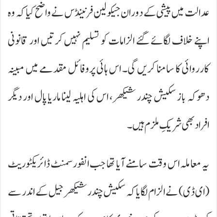
عدالت میں پیشی کے دوران جیکولین فرنینڈس نے واضح کیا کہ وہ
اپنے خلاف لگائے گئے الزامات کو تسلیم نہیں کرتیں اور قانونی
کارروائی کا سامنا کریں گی۔ اس ہائی پروفائل مقدمے میں مبینہ
دھوکہ باز سکیش چندر شیکھر، اس کی اہلیہ لینا ماریا پال اور دیگر
افراد بھی شریکِ ملزم ہیں۔
یہ معاملہ اس وقت سامنے آیا تھا جب انفورسمنٹ ڈائریکٹوریٹ
(ای ڈی) نے الزام لگایا کہ سکیش چندر شیکھر جیل کے اندر سے