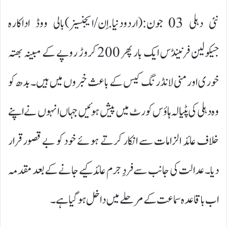
نئی دہلی 03 جون:(اردودنیا.اِن/ایجنسیز)بالی ووڈ اداکارہ
جیکولین فرنینڈس ایک بار پھر 200 کروڑ روپے کے مبینہ بھتہ
خوری اور منی لانڈرنگ کیس کے باعث خبروں میں ہیں۔ بدھ کو
وہ دہلی کی پٹیالہ ہاؤس کورٹ میں پیش ہوئیں جہاں انہوں نے اپنے
خلاف عائد الزامات سے انکار کرتے ہوئے خود کو بے قصور قرار
دیا۔ عدالت کی جانب سے فردِ جرم عائد کیے جانے کے بعد مقدمہ
اب باقاعدہ سماعت کے مرحلے میں داخل ہو گیا ہے۔