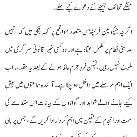
مہنگے تحائف بھیجنے کے دعوے کیے تھے۔
اگرچہ جیکولین فرنینڈس متعدد مواقع پر کہہ چکی ہیں کہ انہیں
عدالتی نظام پر مکمل اعتماد ہے اور وہ کسی غیر قانونی سرگرمی میں
ملوث نہیں رہیں، لیکن فردِ جرم عائد ہونے کے بعد یہ مقدمہ اب
ایک اہم مرحلے میں داخل ہو چکا ہے۔ آئندہ سماعتوں میں پیش
کیے جانے والے شواہد اور گواہوں کے بیانات اس مقدمے کی
سمت اور انجام کے تعین میں اہم کردار ادا کریں گے، جس پر بالی