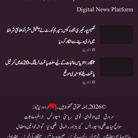
Digital News Platform
لکھیم پور کھیری تشدد کیس: سپریم کورٹ نے آشیش مشرا کو ضمانتی شرائط
میں نرمی دینے سے انکار کر دیا
1 گھنٹہ پہلے
تلنگانہ: انٹر پاس طالبات کے لیے مفت پائلٹ ٹریننگ، 20 ماہ میں کمرشیل
پائلٹ بننے کا سنہری موقع
1 گھنٹہ پہلے
© 2026, جملہ حقوق محفوظ ہیں۔ |
اردو دنیا نیوز
سرورق
بین الاقوامی
قومی
ریاستی
اسپورٹس
جرائم و حادثات
سوانح حیات فلمی و اسپوریٹس
کیریئر اور رہنمائی
فلمی دنیا
گوشہ خواتین و اطفال
سیاسی و مذہبی مضامین
شاعری
دلچسپ خبریں
صحت و سائنس
تلنگانہ کی خبریں
عقد اولی