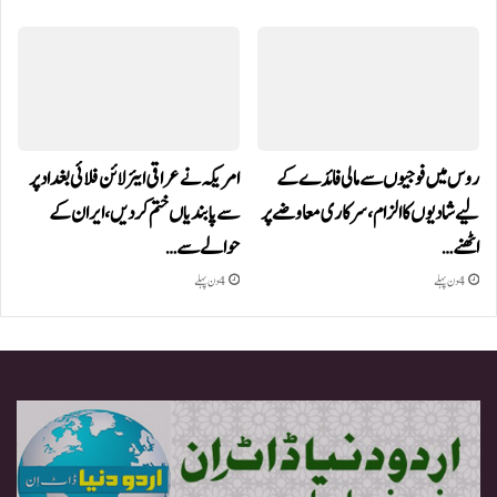
روس میں فوجیوں سے مالی فائدے کے
امریکہ نے عراقی ایئرلائن فلائی بغداد پر
لیے شادیوں کا الزام، سرکاری معاوضے پر
سے پابندیاں ختم کر دیں،ایران کے
اٹھنے…
حوالے سے…
4 دن پہلے
4 دن پہلے