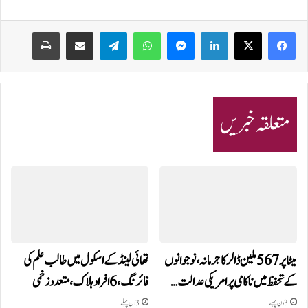
Print
Share via Email
Telegram
WhatsApp
Messenger
LinkedIn
متعلقہ خبریں
میٹا پر 567 ملین ڈالر کا جرمانہ، نوجوانوں
تھائی لینڈ کے اسکول میں طالب علم کی
کے تحفظ میں ناکامی پر امریکی عدالت…
فائرنگ، 6 افراد ہلاک، متعدد زخمی
3 دن پہلے
3 دن پہلے