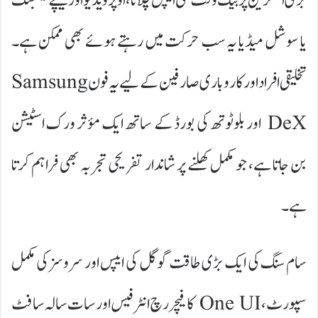
بڑی اسکرین پر بیک وقت کئی ایپس چلانا، اوپر ویڈیو اور نیچے میسجنگ
یا سوشل میڈیا یہ سب حرکت میں رہتے ہوئے بھی ممکن ہے۔
تخلیقی افراد اور کاروباری صارفین کے لیے یہ فون Samsung
DeX اور بلوٹوتھ کی بورڈ کے ساتھ ایک مؤثر ورک اسٹیشن
بن جاتا ہے، جو مکمل کھلنے پر شاندار تفریحی تجربہ بھی فراہم کرتا
ہے۔
سام سنگ کی ایک بڑی طاقت گوگل کی ایپس اور سروسز کی مکمل
سپورٹ، One UI کا فیچر رچ انٹرفیس اور سات سالہ سافٹ