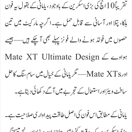
تقریباً 10 انچ کی بڑی اسکرین کے باوجود، یامانی کے بقول یہ فون
ہلکا، پتلا اور آسانی سے قابلِ حمل ہے۔ اگرچہ مارکیٹ میں تین
حصوں میں فولڈ ہونے والے فونز پہلے بھی آ چکے ہیں—جیسے
ہواوے کے Mate XT Ultimate Design
اور Mate XTs—مگر یامانی کے خیال میں سام سنگ کا حل
سافٹ ویئر اور استعمال کے تجربے میں آگے دکھائی دیتا ہے۔
یامانی کے مطابق اس فون کی اصل طاقت پیداواری صلاحیت ہے۔