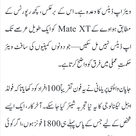
ویئر اپ ڈیٹس کا وعدہ ہے۔ اس کے برعکس، کچھ رپورٹس کے
مطابق ہواوے کے Mate XT کو ایک طویل عرصے تک
اپ ڈیٹس نہیں مل سکیں—جو دونوں کمپنیوں کی سافٹ ویئر
حکمتِ عملی میں فرق کو واضح کرتا ہے۔
جاپان واپسی پر یامانی نے یہ فون تقریباً 100 افراد کو دکھایا تاکہ فولڈ
ایبل ٹیکنالوجی کا یہ نیا تجربہ شیئر کیا جا سکے۔ آخرکار، ایک ایسے
شخص کے لیے جس کے پاس پہلے ہی 1800 فونز ہوں، اگر کوئی