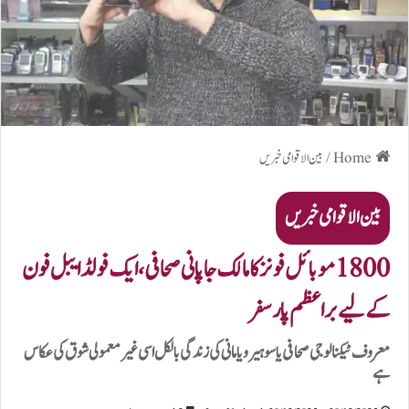
Home
/
بین الاقوامی خبریں
بین الاقوامی خبریں
1800 موبائل فونز کا مالک جاپانی صحافی، ایک فولڈ ایبل فون
کے لیے براعظم پار سفر
معروف ٹیکنالوجی صحافی یاسوہیرو یامانی کی زندگی بالکل اسی غیر معمولی شوق کی عکاس
ہے