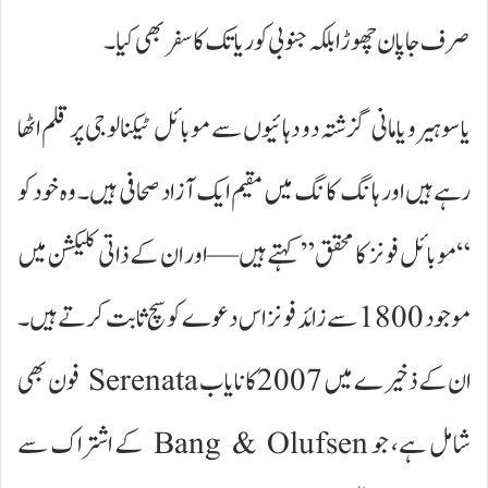
صرف جاپان چھوڑا بلکہ جنوبی کوریا تک کا سفر بھی کیا۔
یاسوہیرو یامانی گزشتہ دو دہائیوں سے موبائل ٹیکنالوجی پر قلم اٹھا
رہے ہیں اور ہانگ کانگ میں مقیم ایک آزاد صحافی ہیں۔ وہ خود کو
“موبائل فونز کا محقق” کہتے ہیں—اور ان کے ذاتی کلیکشن میں
موجود 1800 سے زائد فونز اس دعوے کو سچ ثابت کرتے ہیں۔
ان کے ذخیرے میں 2007 کا نایاب Serenata فون بھی
شامل ہے، جو Bang & Olufsen کے اشتراک سے