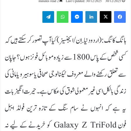
2 minutes read
Last Updated: 30/12/2025
30/12/2025
Telegram
WhatsApp
Messenger
LinkedIn
ہانگ کانگ:(اردودنیا.اِن/ایجنسیز)کیا آپ تصور کر سکتے ہیں کہ
کسی شخص کے پاس 1800 سے زیادہ موبائل فونز ہوں؟ جاپان
سے تعلق رکھنے والے معروف ٹیکنالوجی صحافی یاسوہیرو یامانی کی
زندگی بالکل اسی غیر معمولی شوق کی عکاس ہے۔ حیرت انگیز بات
یہ ہے کہ انہوں نے سام سنگ کے تازہ ترین فولڈ ایبل
فون Galaxy Z TriFold کو خریدنے کے لیے نہ