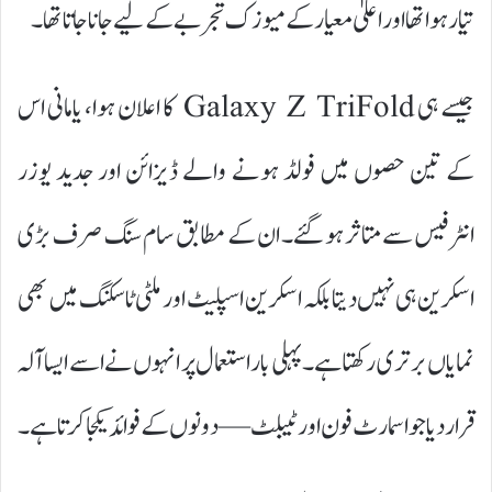
تیار ہوا تھا اور اعلیٰ معیار کے میوزک تجربے کے لیے جانا جاتا تھا۔
جیسے ہی Galaxy Z TriFold کا اعلان ہوا، یامانی اس
کے تین حصوں میں فولڈ ہونے والے ڈیزائن اور جدید یوزر
انٹرفیس سے متاثر ہو گئے۔ ان کے مطابق سام سنگ صرف بڑی
اسکرین ہی نہیں دیتا بلکہ اسکرین اسپلیٹ اور ملٹی ٹاسکنگ میں بھی
نمایاں برتری رکھتا ہے۔ پہلی بار استعمال پر انہوں نے اسے ایسا آلہ
قرار دیا جو اسمارٹ فون اور ٹیبلٹ—دونوں کے فوائد یکجا کرتا ہے۔