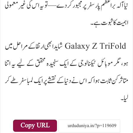
نیا آلہ براعظم پار سفر پر مجبور کر دے—تو یہ اس کی غیر معمولی
اہمیت کا ثبوت ہے۔
Galaxy Z TriFold شاید ابھی ارتقا کے مراحل میں
ہو، مگر موبائل ٹیکنالوجی کے ایک سنجیدہ محقق کے لیے یہ اتنا
متاثرکن ثابت ہوا کہ اس نے دنیا کے نقشے پر ایک لمبا سفر طے کر
لیا۔
Copy URL