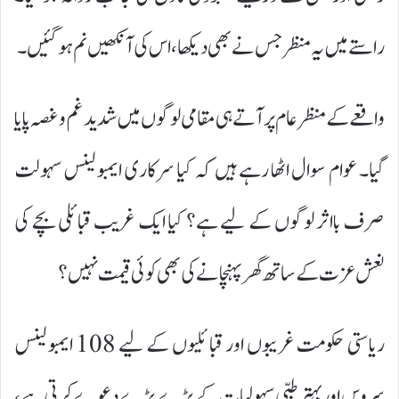
راستے میں یہ منظر جس نے بھی دیکھا، اس کی آنکھیں نم ہو گئیں۔
واقعے کے منظر عام پر آتے ہی مقامی لوگوں میں شدید غم و غصہ پایا
گیا۔ عوام سوال اٹھا رہے ہیں کہ کیا سرکاری ایمبولینس سہولت
صرف بااثر لوگوں کے لیے ہے؟ کیا ایک غریب قبائلی بچے کی
نعش عزت کے ساتھ گھر پہنچانے کی بھی کوئی قیمت نہیں؟
ریاستی حکومت غریبوں اور قبائلیوں کے لیے 108 ایمبولینس
سروس اور بہتر طبی سہولیات کے بڑے بڑے دعوے کرتی ہے،