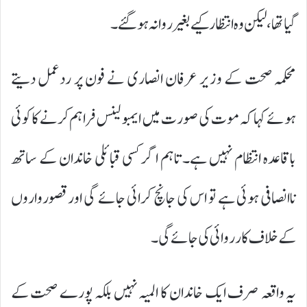
گیا تھا، لیکن وہ انتظار کیے بغیر روانہ ہو گئے۔
محکمہ صحت کے وزیر عرفان انصاری نے فون پر ردعمل دیتے
ہوئے کہا کہ موت کی صورت میں ایمبولینس فراہم کرنے کا کوئی
باقاعدہ انتظام نہیں ہے۔ تاہم اگر کسی قبائلی خاندان کے ساتھ
ناانصافی ہوئی ہے تو اس کی جانچ کرائی جائے گی اور قصورواروں
کے خلاف کارروائی کی جائے گی۔
یہ واقعہ صرف ایک خاندان کا المیہ نہیں بلکہ پورے صحت کے