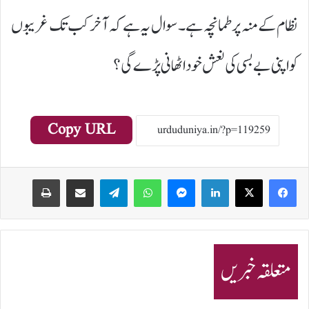
نظام کے منہ پر طمانچہ ہے۔ سوال یہ ہے کہ آخر کب تک غریبوں
کو اپنی بے بسی کی نعش خود اٹھانی پڑے گی؟
Copy URL
Print
Share via Email
Telegram
WhatsApp
Messenger
LinkedIn
متعلقہ خبریں