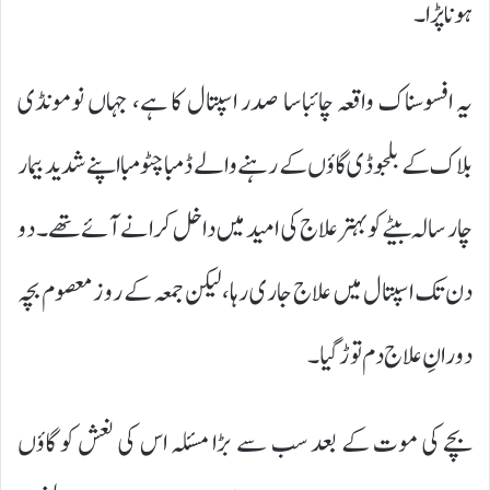
ہونا پڑا۔
یہ افسوسناک واقعہ چائباسا صدر اسپتال کا ہے، جہاں نومونڈی
بلاک کے بلجوڈی گاؤں کے رہنے والے ڈمبا چٹومبا اپنے شدید بیمار
چار سالہ بیٹے کو بہتر علاج کی امید میں داخل کرانے آئے تھے۔ دو
دن تک اسپتال میں علاج جاری رہا، لیکن جمعہ کے روز معصوم بچہ
دورانِ علاج دم توڑ گیا۔
بچے کی موت کے بعد سب سے بڑا مسئلہ اس کی نعش کو گاؤں