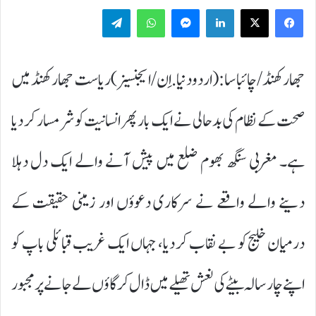
Telegram
WhatsApp
Messenger
LinkedIn
جھارکھنڈ/چائباسا:(اردودنیا.اِن/ایجنسیز)ریاست جھارکھنڈ میں
صحت کے نظام کی بدحالی نے ایک بار پھر انسانیت کو شرمسار کر دیا
ہے۔ مغربی سنگھ بھوم ضلع میں پیش آنے والے ایک دل دہلا
دینے والے واقعے نے سرکاری دعوؤں اور زمینی حقیقت کے
درمیان خلیج کو بے نقاب کر دیا، جہاں ایک غریب قبائلی باپ کو
اپنے چار سالہ بیٹے کی نعش تھیلے میں ڈال کر گاؤں لے جانے پر مجبور