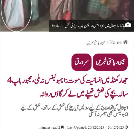
چائباسا اسپتال میں ایمبولینس نہ ملنے پر باپ بچے کی نعش لے جاتا ہوا
Home
/
بین ریاستی خبریں
بین ریاستی خبریں
سرورق
جھارکھنڈ میں انسانیت کی موت: ایمبولینس نہ ملی، مجبور باپ 4
سالہ بچے کی نعش تھیلے میں لے کر گاؤں روانہ
اسپتال گیا تھا علاج کے لیے، واپس آیا بیٹے کی نعش کے ساتھ-نعش کے لیے
ایمبولینس بھی میسر نہ آ سکی
2 minutes read
Last Updated: 20/12/2025
20/12/2025