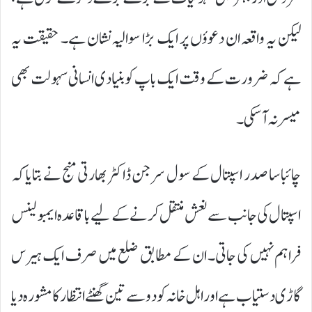
لیکن یہ واقعہ ان دعوؤں پر ایک بڑا سوالیہ نشان ہے۔ حقیقت یہ
ہے کہ ضرورت کے وقت ایک باپ کو بنیادی انسانی سہولت بھی
میسر نہ آ سکی۔
چائباسا صدر اسپتال کے سول سرجن ڈاکٹر بھارتی منج نے بتایا کہ
اسپتال کی جانب سے نعش منتقل کرنے کے لیے باقاعدہ ایمبولینس
فراہم نہیں کی جاتی۔ ان کے مطابق ضلع میں صرف ایک ہیرس
گاڑی دستیاب ہے اور اہل خانہ کو دو سے تین گھنٹے انتظار کا مشورہ دیا