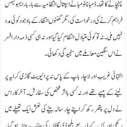
پہنچانے کا تھا۔ ڈمبا چٹومبا نے اسپتال انتظامیہ سے بار بار ایمبولینس
فراہم کرنے کی درخواست کی، مگر گھنٹوں انتظار کے باوجود کوئی مدد
نہیں ملی۔ نہ تو کوئی متبادل انتظام کیا گیا اور نہ ہی کسی ذمہ دار افسر
نے اس سنگین معاملے میں سنجیدگی دکھائی۔
انتہائی غریب اور لاچار باپ کے پاس نہ پرائیویٹ گاڑی کرایہ پر
لینے کے پیسے تھے اور نہ کسی بااثر شخص کی سفارش۔ آخرکار اس
نے دل پر پتھر رکھ کر اپنے چار سالہ بیٹے کی نعش ایک تھیلے میں
رکھی اور بس کے ذریعے بلجوڈی گاؤں کی جانب روانہ ہو گیا۔