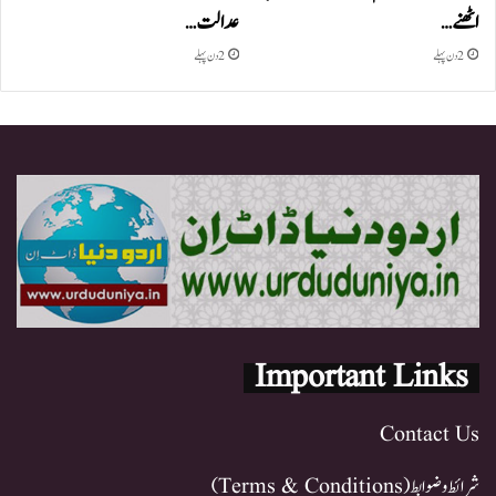
اٹھنے…
عدالت…
2 دن پہلے
2 دن پہلے
Important Links
Contact Us
شرائط و ضوابط (Terms & Conditions)