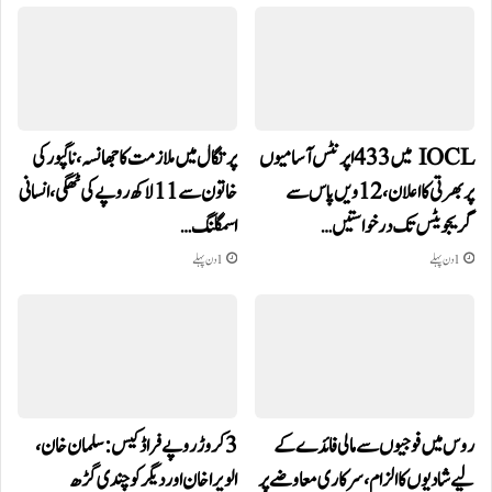
IOCL میں 433 اپرنٹس آسامیوں
پرتگال میں ملازمت کا جھانسہ،ناگپور کی
پر بھرتی کا اعلان، 12ویں پاس سے
خاتون سے 11 لاکھ روپے کی ٹھگی، انسانی
گریجویٹس تک درخواستیں…
اسمگلنگ…
1 دن پہلے
1 دن پہلے
روس میں فوجیوں سے مالی فائدے کے
3 کروڑ روپے فراڈ کیس: سلمان خان،
لیے شادیوں کا الزام، سرکاری معاوضے پر
الویرا خان اور دیگر کو چندی گڑھ