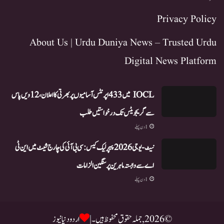
Privacy Policy
About Us | Urdu Duniya News – Trusted Urdu
Digital News Platform
IOCL میں 433 اپرنٹس آسامیوں پر بھرتی کا اعلان، 12ویں پاس
سے گریجویٹس تک درخواستیں طلب
1 دن پہلے
نیٹ-یو جی 2026 پیپر لیک کیس: سی بی آئی کی چارج شیٹ میں این ٹی
اے سے وابستہ ماہرین پر سنگین الزامات
1 دن پہلے
© 2026, جملہ حقوق محفوظ ہیں۔ |
اردو دنیا نیوز