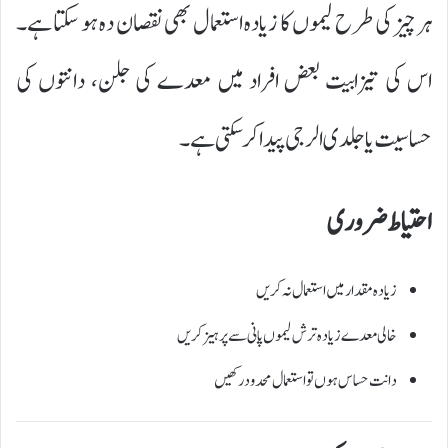
ہر چیز کی طرح لیموں کا زیادہ استعمال بھی نقصان دہ ہو سکتا ہے۔
اس کی تیزابیت بعض افراد میں معدے کی جلن، دانتوں کی
حساسیت یا جلدی الرجی پیدا کر سکتی ہے۔
احتیاط ضروری
زیادہ مقدار میں استعمال نہ کریں
خالی معدے زیادہ ترش لیموں پانی سے پرہیز کریں
دانت حساس ہوں تو استعمال محدود رکھیں