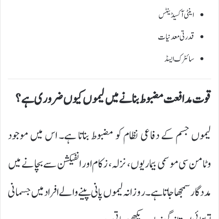
اینٹی آکسیڈینٹس
قدرتی معدنیات
سائٹرک ایسڈ
قوت مدافعت مضبوط بنانے میں لیموں کیوں ضروری ہے؟
لیموں جسم کے دفاعی نظام کو مضبوط بناتا ہے۔ اس میں موجود
وٹامن سی موسمی بیماریوں، نزلہ، زکام اور انفیکشن سے بچانے میں
مددگار سمجھا جاتا ہے۔ روزانہ لیموں پانی پینے والے افراد میں جسمانی