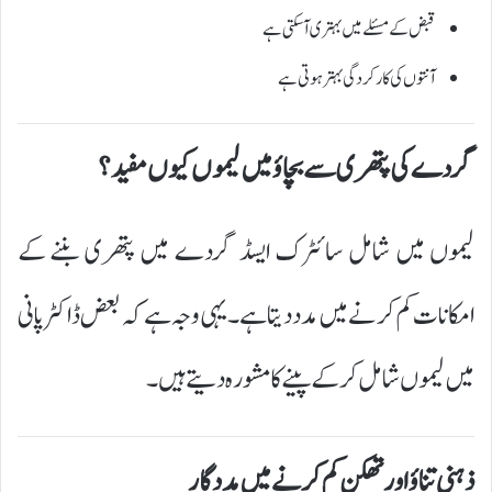
قبض کے مسئلے میں بہتری آ سکتی ہے
آنتوں کی کارکردگی بہتر ہوتی ہے
گردے کی پتھری سے بچاؤ میں لیموں کیوں مفید؟
لیموں میں شامل سائٹرک ایسڈ گردے میں پتھری بننے کے
امکانات کم کرنے میں مدد دیتا ہے۔ یہی وجہ ہے کہ بعض ڈاکٹر پانی
میں لیموں شامل کر کے پینے کا مشورہ دیتے ہیں۔
ذہنی تناؤ اور تھکن کم کرنے میں مددگار