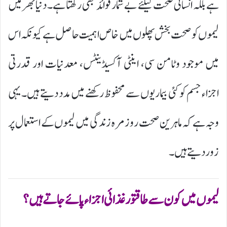
ہے بلکہ انسانی صحت کیلئے بے شمار فوائد بھی رکھتا ہے۔ دنیا بھر میں
لیموں کو صحت بخش پھلوں میں خاص اہمیت حاصل ہے کیونکہ اس
میں موجود وٹامن سی، اینٹی آکسیڈینٹس، معدنیات اور قدرتی
اجزاء جسم کو کئی بیماریوں سے محفوظ رکھنے میں مدد دیتے ہیں۔ یہی
وجہ ہے کہ ماہرین صحت روزمرہ زندگی میں لیموں کے استعمال پر
زور دیتے ہیں۔
لیموں میں کون سے طاقتور غذائی اجزاء پائے جاتے ہیں؟