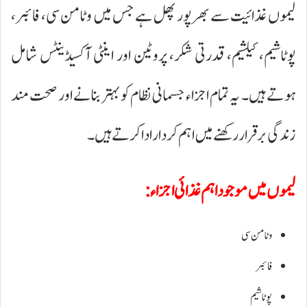
لیموں غذائیت سے بھرپور پھل ہے جس میں وٹامن سی، فائبر،
پوٹاشیم، کیلشیم، قدرتی شکر، پروٹین اور اینٹی آکسیڈینٹس شامل
ہوتے ہیں۔ یہ تمام اجزاء جسمانی نظام کو بہتر بنانے اور صحت مند
زندگی برقرار رکھنے میں اہم کردار ادا کرتے ہیں۔
لیموں میں موجود اہم غذائی اجزاء:
وٹامن سی
فائبر
پوٹاشیم