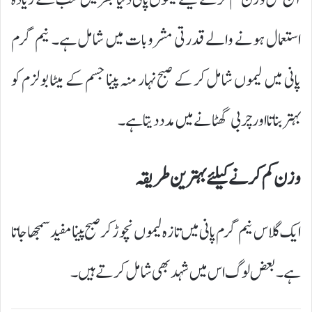
استعمال ہونے والے قدرتی مشروبات میں شامل ہے۔ نیم گرم
پانی میں لیموں شامل کر کے صبح نہار منہ پینا جسم کے میٹابولزم کو
بہتر بناتا اور چربی گھٹانے میں مدد دیتا ہے۔
وزن کم کرنے کیلئے بہترین طریقہ
ایک گلاس نیم گرم پانی میں تازہ لیموں نچوڑ کر صبح پینا مفید سمجھا جاتا
ہے۔ بعض لوگ اس میں شہد بھی شامل کرتے ہیں۔