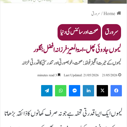
Home
/
سرورق
سرورق
صحت اور سائنس کی دنیا
لیموں جادوئی پھل -امۃ المعیز فرزانہ افضل بنگلور
لیموں کے حیرت انگیز فوائد: صحت، خوبصورتی اور تندرستی کا قدرتی خزانہ
3 minutes read
Last Updated: 21/05/2026
21/05/2026
Telegram
WhatsApp
Messenger
LinkedIn
لیموں ایک ایسا قدرتی تحفہ ہے جو نہ صرف کھانوں کا ذائقہ بڑھاتا