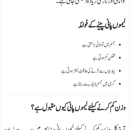
توانائی اور تازگی زیادہ دیکھی جاتی ہے۔
لیموں پانی پینے کے فوائد
جسم میں توانائی بڑھتی ہے
تھکن کم ہوتی ہے
بیماریوں سے لڑنے کی طاقت بہتر ہوتی ہے
گرمی میں جسم ہائیڈریٹ رہتا ہے
وزن کم کرنے کیلئے لیموں پانی کیوں مقبول ہے؟
آج کل وزن کم کرنے کیلئے لیموں پانی دنیا بھر میں سب سے زیادہ