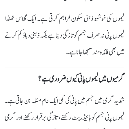
لیموں کی خوشبو ذہنی سکون فراہم کرتی ہے۔ ایک گلاس ٹھنڈا
لیموں پانی نہ صرف جسم کو تازگی دیتا ہے بلکہ ذہنی دباؤ کم کرنے
میں بھی فائدہ مند سمجھا جاتا ہے۔
گرمیوں میں لیموں پانی کیوں ضروری ہے؟
شدید گرمی میں جسم میں پانی کی کمی ایک عام مسئلہ بن جاتی ہے۔
لیموں پانی جسم کو ہائیڈریٹ رکھنے، تازگی برقرار رکھنے اور گرمی