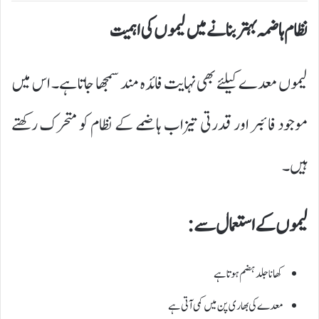
نظام ہاضمہ بہتر بنانے میں لیموں کی اہمیت
لیموں معدے کیلئے بھی نہایت فائدہ مند سمجھا جاتا ہے۔ اس میں
موجود فائبر اور قدرتی تیزاب ہاضمے کے نظام کو متحرک رکھتے
ہیں۔
لیموں کے استعمال سے:
کھانا جلد ہضم ہوتا ہے
معدے کی بھاری پن میں کمی آتی ہے