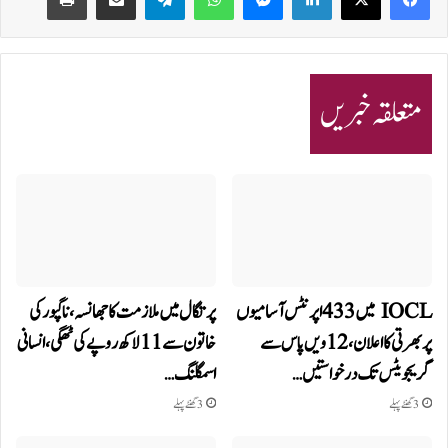
متعلقہ خبریں
IOCL میں 433 اپرنٹس آسامیوں
پرتگال میں ملازمت کا جھانسہ،ناگپور کی
پر بھرتی کا اعلان، 12ویں پاس سے
خاتون سے 11 لاکھ روپے کی ٹھگی، انسانی
گریجویٹس تک درخواستیں…
اسمگلنگ…
3 گھنٹے پہلے
3 گھنٹے پہلے