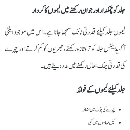
جلد کو چمکدار اور جوان رکھنے میں لیموں کا کردار
لیموں جلد کیلئے قدرتی ٹانک سمجھا جاتا ہے۔ اس میں موجود اینٹی
آکسیڈینٹس جلد کو تروتازہ رکھتے، جھریوں کو کم کرتے اور چہرے
کی قدرتی چمک بحال رکھنے میں مدد دیتے ہیں۔
جلد کیلئے لیموں کے فوائد
چہرے کی چمک میں اضافہ
کیل مہاسوں میں کمی