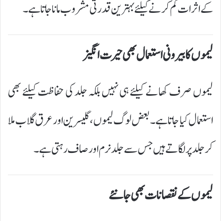
کے اثرات کم کرنے کیلئے بہترین قدرتی مشروب مانا جاتا ہے۔
لیموں کا بیرونی استعمال بھی حیرت انگیز
لیموں صرف کھانے کیلئے ہی نہیں بلکہ جلد کی حفاظت کیلئے بھی
استعمال کیا جاتا ہے۔ بعض لوگ لیموں، گلیسرین اور عرق گلاب ملا
کر جلد پر لگاتے ہیں جس سے جلد نرم اور صاف رہتی ہے۔
لیموں کے نقصانات بھی جانئے