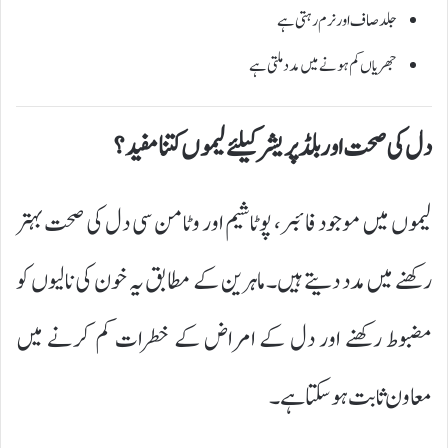
جلد صاف اور نرم رہتی ہے
جھریاں کم ہونے میں مدد ملتی ہے
دل کی صحت اور بلڈ پریشر کیلئے لیموں کتنا مفید؟
لیموں میں موجود فائبر، پوٹاشیم اور وٹامن سی دل کی صحت بہتر
رکھنے میں مدد دیتے ہیں۔ ماہرین کے مطابق یہ خون کی نالیوں کو
مضبوط رکھنے اور دل کے امراض کے خطرات کم کرنے میں
معاون ثابت ہو سکتا ہے۔