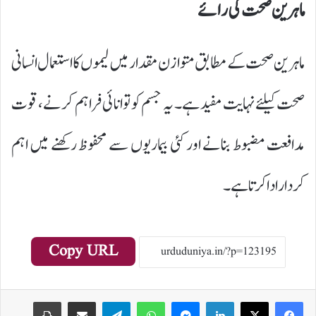
ماہرین صحت کی رائے
ماہرین صحت کے مطابق متوازن مقدار میں لیموں کا استعمال انسانی
صحت کیلئے نہایت مفید ہے۔ یہ جسم کو توانائی فراہم کرنے، قوت
مدافعت مضبوط بنانے اور کئی بیماریوں سے محفوظ رکھنے میں اہم
کردار ادا کرتا ہے۔
Copy URL
Print
Share via Email
Telegram
WhatsApp
Messenger
LinkedIn