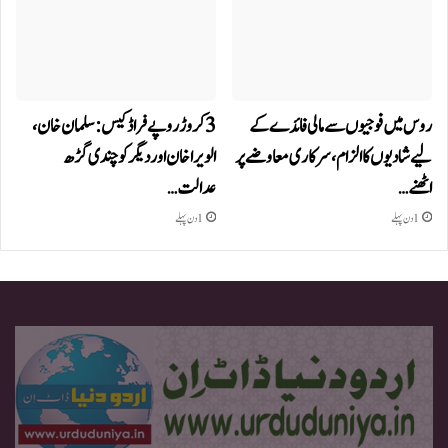
روس میں فوجیوں سے مالی فائدے کے
3 کروڑ روپے فراڈ کیس: سلمان خان،
لیے شادیوں کا الزام، سرکاری معاوضے پر
الویرا خان اور دیگر کو چندی گڑھ
اٹھنے…
عدالت…
1 دن پہلے
1 دن پہلے