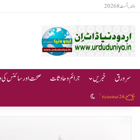
ہفتہ, اگست 8 2026
سرورق
خبریں
جرائم و حادثات
صحت اور سائنس کی دن
℃
24
Switch skin
Hyderabad