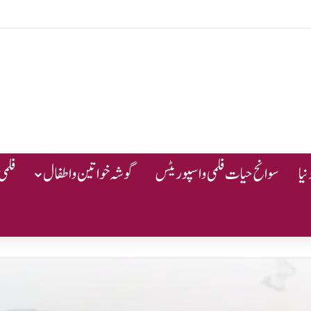
یا
سوانح حیات فلمی و اسپوریٹس
گوشہ خواتین و اطفال
فلمی 