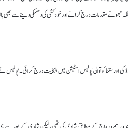
ے بلکہ جھوٹے مقدمات درج کرانے اور خودکشی کی دھمکی دینے سے بھی باز
ارڈ کی اور ستنا کوتوالی پولیس اسٹیشن میں شکایت درج کرائی۔ پولیس نے
 جون 2023 میں ہرشیتا سے ہندو رسم و رواج کے مطابق شادی کی تھی، لیکن شادی کے بعد سے ہ