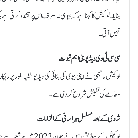
بنایا۔ لوکیش کا کہنا ہے کہ بیوی نہ صرف اس پر تشدد کرتی ہ
نہیں آتی۔
سی سی ٹی وی ویڈیو بنی اہم ثبوت
لوکیش ماجھی نے اپنی بیوی کی پٹائی کی ویڈیو خفیہ طور پر ریک
معاملے کی تفتیش شروع کر دی ہے۔
شادی کے بعد مسلسل ہراسانی کے الزامات
لوکیش کے مطابق، اس نے