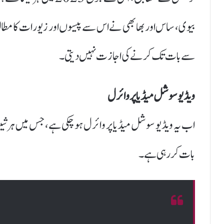
بیوی، ساس اور بھابھی نے اس سے پیسوں اور زیورات کا مطالبہ
سے بات تک کرنے کی اجازت نہیں دیتی۔
ویڈیو سوشل میڈیا پر وائرل
اب یہ ویڈیو سوشل میڈیا پر وائرل ہو چکی ہے، جس میں ہرشیت
بات کر رہی ہے۔