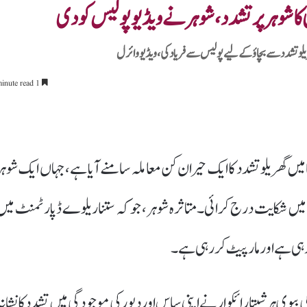
 کا شوہر پر تشدد، شوہر نے ویڈیو پولیس کو دی
لو تشدد سے بچاؤ کے لیے پولیس سے فریاد کی، ویڈیو وائرل
1 minute read
یں گھریلو تشدد کا ایک حیران کن معاملہ سامنے آیا ہے، جہاں ایک شوہر
میں شکایت درج کرائی۔ متاثرہ شوہر، جو کہ ستنا ریلوے ڈپارٹمنٹ میں
رہی ہے اور مار پیٹ کر رہی ہے۔
اس کی بیوی ہرشیتا رائکوار نے اپنی ساس اور دیور کی موجودگی میں تشدد کا نشان