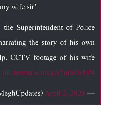
my wife sir’
 the Superintendent of Police
arrating the story of his own
elp. CCTV footage of his wife
.
pic.twitter.com/gA7mSOvbP4
April 2, 2025
— Megh Updates 🚨™ (@MeghUpdates)