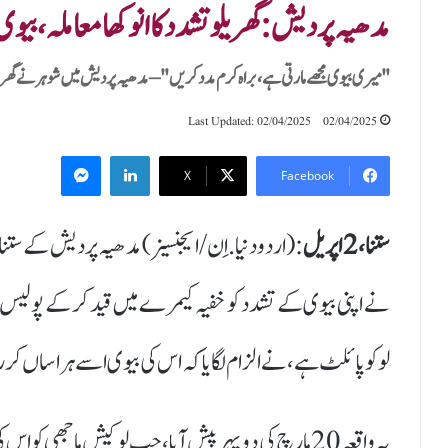
مدھیہ پردیش: گھریلو تشدد کا انوکھا معاملہ، بیوی
"میری بیوی مجھے مارتی ہے، براہ کرم مدد کریں" – مدھیہ پردیش میں شوہر نے گھری
Last Updated: 02/04/2025
02/04/2025
Messenger
LinkedIn
X
Facebook
ستنا، 2 اپریل
:(اردودنیا.اِن/ایجنسیز) مدھیہ پردیش کے ستنا م
نے اپنی بیوی کے تشدد کو خفیہ کیمرے میں قید کر کے پولیس 
لوکو پائلٹ ہے، نے الزام لگایا کہ اس کی بیوی اسے ہراساں کر 
یہ واقعہ 20 مارچ کی دوپہر پیش آیا، جب لوکیش ماجھی کو 