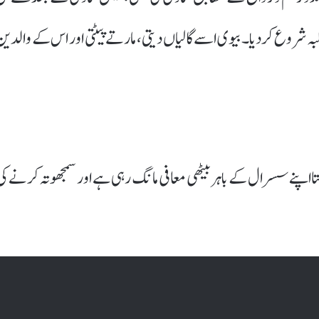
 شروع کر دیا۔ بیوی اسے گالیاں دیتی، مارتے پیٹتی اور اس کے والدین
ا اپنے سسرال کے باہر بیٹھی معافی مانگ رہی ہے اور سمجھوتہ کرنے کی