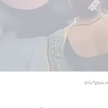
شوہر نے ویڈیو پولیس کو دی