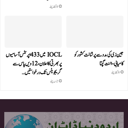
8 گھنٹے پہلے
جین زی کی مدد سے پرشانت کشور کو
IOCL میں 433 اپرنٹس آسامیوں
کامیابی-اننت گپتا
پر بھرتی کا اعلان، 12ویں پاس سے
گریجویٹس تک درخواستیں…
8 گھنٹے پہلے
2 دن پہلے