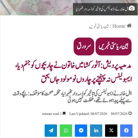
اہل خانہ نے ایمبولینس کی تاخیر کو ذمہ دار ٹھہرایا
Home
/
بین ریاستی خبریں
بین ریاستی خبریں
سرورق
مدھیہ پردیش: آٹو رکشا میں خاتون نے چار بچوں کو جنم دیا،
ایمبولینس نہ پہنچنے پر چاروں نومولود جاں بحق
اہل خانہ نے ایمبولینس کی تاخیر کو ذمہ دار ٹھہرایا، محکمہ صحت کا مؤقف: بچے وقت
سے پہلے پیدا ہوئے تھے، غفلت نہیں ہوئی
1 minute read
Last Updated: 08/07/2026
08/07/2026
Telegram
WhatsApp
Messenger
LinkedIn