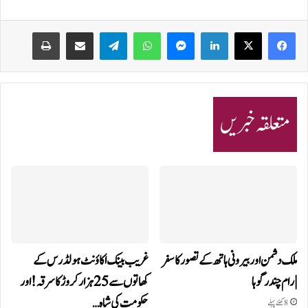
Print
Share via Email
Telegram
WhatsApp
Messenger
LinkedIn
متعلقہ خبریں
ملک دشمن اور بیرونی ہاتھ کے تصور کا سفر
غریب بینک اکاؤنٹ ہولڈرس کے
| رام چندر گوہا
کھاتوں سے 25 ہزار کروڑ کا سرقہ!اور
حکومت کی شاہ…
8 گھنٹے پہلے