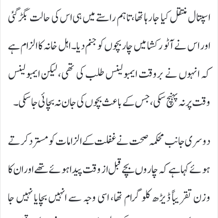
اسپتال منتقل کیا جا رہا تھا، تاہم راستے میں ہی اس کی حالت بگڑ گئی
اور اس نے آٹو رکشا میں چار بچوں کو جنم دیا۔ اہل خانہ کا الزام ہے
کہ انہوں نے بروقت ایمبولینس طلب کی تھی، لیکن ایمبولینس
وقت پر نہ پہنچ سکی، جس کے باعث بچوں کی جان نہ بچائی جا سکی۔
دوسری جانب محکمہ صحت نے غفلت کے الزامات کو مسترد کرتے
ہوئے کہا ہے کہ چاروں بچے قبل از وقت پیدا ہوئے تھے اور ان کا
وزن تقریباً ڈیڑھ کلوگرام تھا، اسی وجہ سے انہیں بچایا نہیں جا