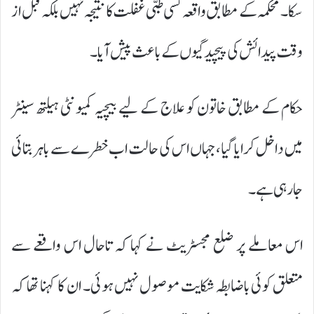
سکا۔ محکمہ کے مطابق واقعہ کسی طبی غفلت کا نتیجہ نہیں بلکہ قبل از
وقت پیدائش کی پیچیدگیوں کے باعث پیش آیا۔
حکام کے مطابق خاتون کو علاج کے لیے بیچیہ کمیونٹی ہیلتھ سینٹر
میں داخل کرایا گیا، جہاں اس کی حالت اب خطرے سے باہر بتائی
جا رہی ہے۔
اس معاملے پر ضلع مجسٹریٹ نے کہا کہ تاحال اس واقعے سے
متعلق کوئی باضابطہ شکایت موصول نہیں ہوئی۔ ان کا کہنا تھا کہ