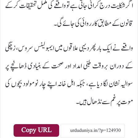
اگر شکایت درج کرائی جاتی ہے تو واقعے کی مکمل تحقیقات کر کے
قانون کے مطابق کارروائی کی جائے گی۔
واقعے نے ایک بار پھر دیہی علاقوں میں ایمبولینس سروس، زچگی
کے دوران بروقت طبی امداد اور صحت کے بنیادی ڈھانچے پر
سوالیہ نشان لگا دیا ہے، جبکہ اہل خانہ اپنے چار نومولود بچوں کی
موت پر غم سے نڈھال ہیں۔
Copy URL