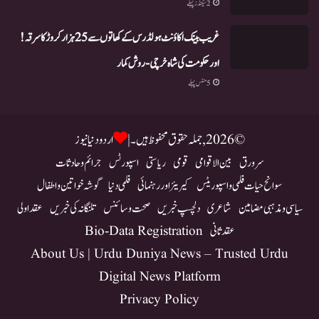
2 سیکنڈز پہلے
غریب بینک اکاؤنٹ ہولڈرس کے کھاتوں سے 25 ہزار کروڑ کا سرقہ!
اور حکومت کی شاہ خرچی-روش کمار
5 منٹس پہلے
© 2026, جملہ حقوق محفوظ ہیں۔ |
اردو دنیا نیوز
سرورق
بین الاقوامی
قومی
ریاستی
اسپورٹس
جرائم و حادثات
سوانح حیات فلمی و اسپوریٹس
کیریئر اور رہنمائی
فلمی دنیا
گوشہ خواتین و اطفال
سیاسی و مذہبی مضامین
شاعری
دلچسپ خبریں
صحت و سائنس
تلنگانہ کی خبریں
عقد اولی
عقد ثانی
Bio-Data Registration
About Us | Urdu Duniya News – Trusted Urdu
Digital News Platform
Privacy Policy