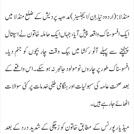
منڈلا:(اردودنیا.اِن/ایجنسیز)مدھیہ پردیش کے ضلع منڈلا میں
ایک افسوسناک واقعہ پیش آیا، جہاں ایک حاملہ خاتون نے اسپتال
پہنچنے سے پہلے آٹو رکشا میں بیک وقت چار بچوں کو جنم دیا۔
افسوسناک طور پر چاروں نومولود جانبر نہ ہو سکے۔ اس واقعے کے
بعد صحت عامہ کی سہولیات اور ہنگامی طبی خدمات پر کئی سوالات
اٹھائے جا رہے ہیں۔
میڈیا رپورٹس کے مطابق خاتون کو زچگی کے شدید درد کے بعد