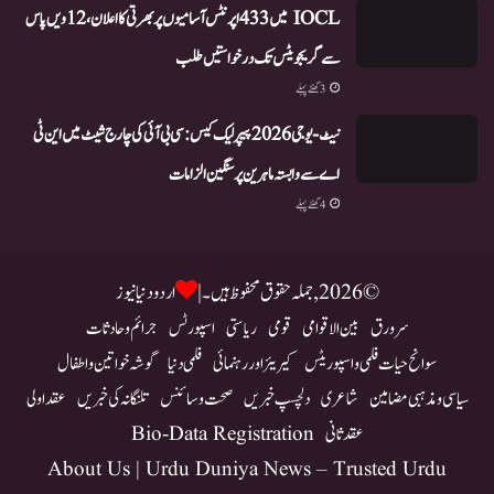
IOCL میں 433 اپرنٹس آسامیوں پر بھرتی کا اعلان، 12ویں پاس
سے گریجویٹس تک درخواستیں طلب
3 گھنٹے پہلے
نیٹ-یو جی 2026 پیپر لیک کیس: سی بی آئی کی چارج شیٹ میں این ٹی
اے سے وابستہ ماہرین پر سنگین الزامات
4 گھنٹے پہلے
© 2026, جملہ حقوق محفوظ ہیں۔ |
اردو دنیا نیوز
سرورق
بین الاقوامی
قومی
ریاستی
اسپورٹس
جرائم و حادثات
سوانح حیات فلمی و اسپوریٹس
کیریئر اور رہنمائی
فلمی دنیا
گوشہ خواتین و اطفال
سیاسی و مذہبی مضامین
شاعری
دلچسپ خبریں
صحت و سائنس
تلنگانہ کی خبریں
عقد اولی
عقد ثانی
Bio-Data Registration
About Us | Urdu Duniya News – Trusted Urdu