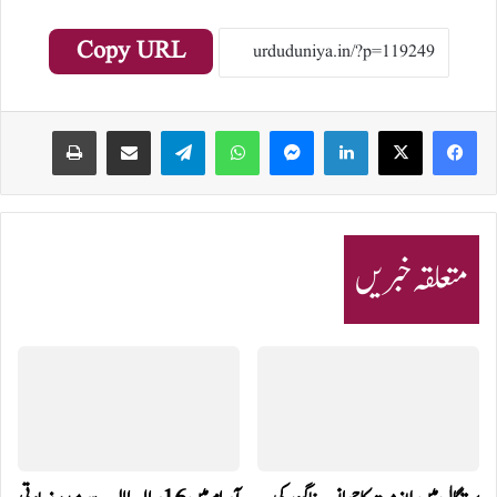
Copy URL
Print
Share via Email
Telegram
WhatsApp
Messenger
LinkedIn
متعلقہ خبریں