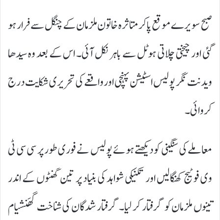
صبح سویرے موقع پاکر متاثرہ خاتون ملزمان کے چنگل سے فرار ہو
گئی اور چیختی چلاتی ہوٹل سے باہر نکل آئی۔ اس کے بعد وہ سیدھا
ویدنت نگر پولیس اسٹیشن پہنچی اور واقعے کی تحریری شکایت درج
کروائی۔
معاملے کی سنگینی کو دیکھتے ہوئے پولیس نے فوری طور پر سی سی ٹی
وی فوٹیج کھنگالیں اور تکنیکی شواہد کی بنیاد پر تین گھنٹوں کے اندر
تینوں ملزمان کو گرفتار کر لیا۔ گرفتار شدگان کی شناخت گھَنشیام