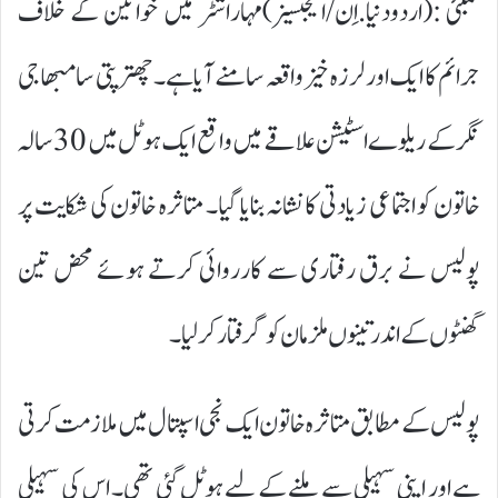
ممبئی :(اردودنیا.اِن/ایجنسیز)مہاراشٹر میں خواتین کے خلاف
جرائم کا ایک اور لرزہ خیز واقعہ سامنے آیا ہے۔ چھترپتی سامبھاجی
نگر کے ریلوے اسٹیشن علاقے میں واقع ایک ہوٹل میں 30 سالہ
خاتون کو اجتماعی زیادتی کا نشانہ بنایا گیا۔ متاثرہ خاتون کی شکایت پر
پولیس نے برق رفتاری سے کارروائی کرتے ہوئے محض تین
گھنٹوں کے اندر تینوں ملزمان کو گرفتار کر لیا۔
پولیس کے مطابق متاثرہ خاتون ایک نجی اسپتال میں ملازمت کرتی
ہے اور اپنی سہیلی سے ملنے کے لیے ہوٹل گئی تھی۔ اس کی سہیلی