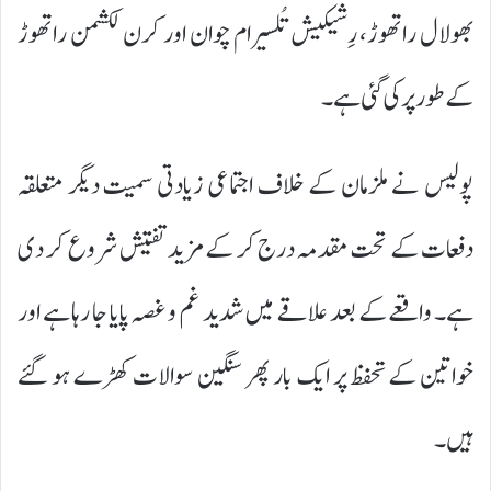
بھولال راتھوڑ، رِشیکیش تُلسیرام چوان اور کرن لکشمن راتھوڑ
کے طور پر کی گئی ہے۔
پولیس نے ملزمان کے خلاف اجتماعی زیادتی سمیت دیگر متعلقہ
دفعات کے تحت مقدمہ درج کر کے مزید تفتیش شروع کر دی
ہے۔ واقعے کے بعد علاقے میں شدید غم و غصہ پایا جا رہا ہے اور
خواتین کے تحفظ پر ایک بار پھر سنگین سوالات کھڑے ہو گئے
ہیں۔