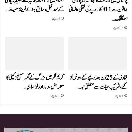
پرتگال میں ملازمت کا جھانسہ،ناگپور کی
آسام میں 16 سالہ طالبہ سے مبینہ زیادتی
خاتون سے 11 لاکھ روپے کی ٹھگی، انسانی
کے بعد قتل، سابق بوائے فرینڈ سمیت…
اسمگلنگ…
4 دن پہلے
15 گھنٹے پہلے
شادی کے 25 دن بعد دلہے کے ہوش اُڑ
کریم نگر میں بزرگ کے گھر مسلح ڈکیتی کا
گئے، شریکِ حیات سے متعلق ایسا…
معمہ حل، داماد اور نواسا ہی…
1 ہفتہ پہلے
1 ہفتہ پہلے