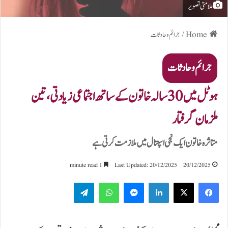
علامتی تصویر
Home
/
جرائم و حادثات
جرائم و حادثات
ہوٹل میں 30 سالہ خاتون کے ساتھ اجتماعی زیادتی،تین
ملزمان گرفتار
متاثرہ خاتون ایک نجی اسپتال میں ملازمت کرتی ہے
1 minute read
Last Updated: 20/12/2025
20/12/2025
Telegram
WhatsApp
Messenger
LinkedIn