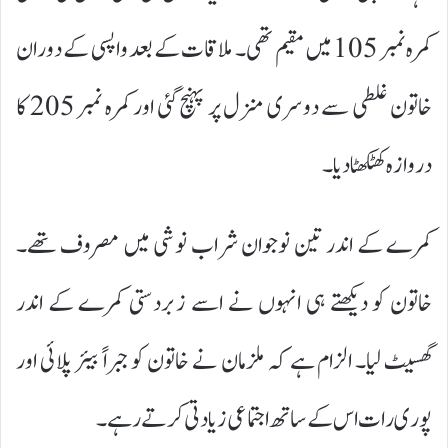
کمرہ نمبر 105 میں مقیم تھی۔ ملاقات کے بعد واپسی کے دوران
خاتون غلطی سے دوسری منزل پر پہنچ گئی اور کمرہ نمبر 205 کا
دروازہ کھٹکھٹا دیا۔
کمرے کے اندر تین نوجوان شراب نوشی میں مصروف تھے۔
خاتون کو دیکھتے ہی انہوں نے اسے زبردستی کمرے کے اندر
گھسیٹ لیا۔ الزام ہے کہ ملزمان نے خاتون کو جبراً بیئر پلائی اور
پوری رات اس کے ساتھ اجتماعی زیادتی کرتے رہے۔