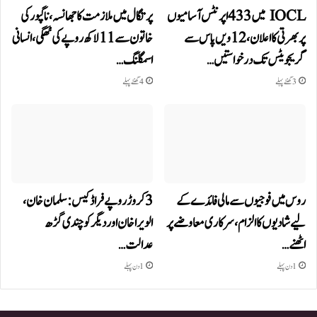
IOCL میں 433 اپرنٹس آسامیوں
پرتگال میں ملازمت کا جھانسہ،ناگپور کی
پر بھرتی کا اعلان، 12ویں پاس سے
خاتون سے 11 لاکھ روپے کی ٹھگی، انسانی
گریجویٹس تک درخواستیں…
اسمگلنگ…
3 گھنٹے پہلے
4 گھنٹے پہلے
روس میں فوجیوں سے مالی فائدے کے
3 کروڑ روپے فراڈ کیس: سلمان خان،
لیے شادیوں کا الزام، سرکاری معاوضے پر
الویرا خان اور دیگر کو چندی گڑھ
اٹھنے…
عدالت…
1 دن پہلے
1 دن پہلے