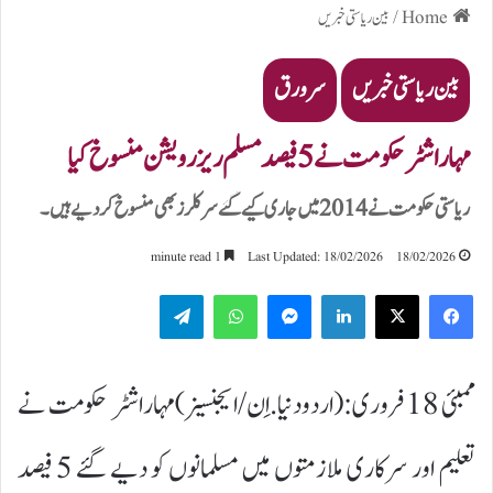
Home
/
بین ریاستی خبریں
بین ریاستی خبریں
سرورق
مہاراشٹر حکومت نے 5 فیصد مسلم ریزرویشن منسوخ کیا
ریاستی حکومت نے 2014 میں جاری کیے گئے سرکلرز بھی منسوخ کر دیے ہیں۔
1 minute read
Last Updated: 18/02/2026
18/02/2026
Telegram
WhatsApp
Messenger
LinkedIn
ممبئی 18 فروری:(اردودنیا.اِن/ایجنسیز)مہاراشٹر حکومت نے
تعلیم اور سرکاری ملازمتوں میں مسلمانوں کو دیے گئے 5 فیصد