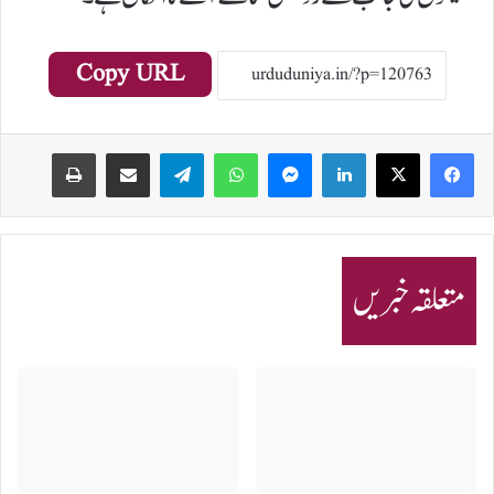
Copy URL
Print
Share via Email
Telegram
WhatsApp
Messenger
LinkedIn
متعلقہ خبریں