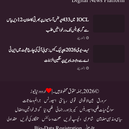
Digital News Platform
IOCL میں 433 اپرنٹس آسامیوں پر بھرتی کا اعلان، 12ویں پاس
سے گریجویٹس تک درخواستیں طلب
1 گھنٹہ پہلے
نیٹ-یو جی 2026 پیپر لیک کیس: سی بی آئی کی چارج شیٹ میں این ٹی
اے سے وابستہ ماہرین پر سنگین الزامات
1 گھنٹہ پہلے
© 2026, جملہ حقوق محفوظ ہیں۔ |
اردو دنیا نیوز
سرورق
بین الاقوامی
قومی
ریاستی
اسپورٹس
جرائم و حادثات
سوانح حیات فلمی و اسپوریٹس
کیریئر اور رہنمائی
فلمی دنیا
گوشہ خواتین و اطفال
سیاسی و مذہبی مضامین
شاعری
دلچسپ خبریں
صحت و سائنس
تلنگانہ کی خبریں
عقد اولی
عقد ثانی
Bio-Data Registration