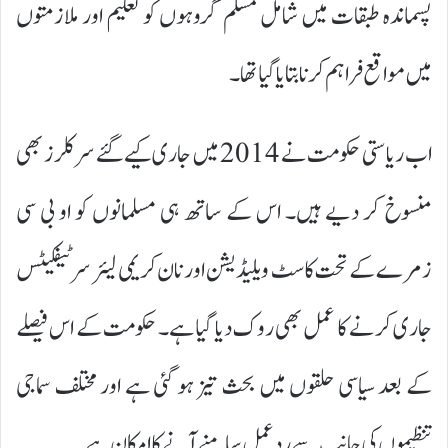
پسماندہ طبقات میں شامل مسلم گروہوں کو تعلیم اور ملازمتوں
میں مواقع فراہم کرنا بتایا گیا تھا۔
اب ریاستی حکومت نے 2014 میں جاری کیے گئے سرکلرز بھی
منسوخ کر دیے ہیں۔ اس کے ساتھ ہی مسلمانوں کو او بی سی
زمرے کے تحت کاسٹ ویلیڈیشن اور نان کریمی لیئر سرٹیفکیٹس
جاری کرنے کا عمل بھی روک دیا گیا ہے۔ حکومت کے اس فیصلے
کے بعد سیاسی حلقوں میں بحث تیز ہو گئی ہے اور مختلف سماجی
تنظیموں کی جانب سے ردعمل سامنے آنے کا امکان ہے۔