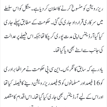
ریزرویشن کو منسوخ کرنے کا اعلان کر دیا ہے۔ منگل کو اس سلسلے
میں سرکاری قرارداد جاری کی گئی۔ حکومت کے مطابق پہلے جاری
کیا گیا آرڈیننس اپنی مدت پوری کر چکا تھا جبکہ اس فیصلے پر عدالت
کی جانب سے اسٹے بھی دیا گیا تھا۔
یاد رہے کہ سابق کانگریس۔این سی پی حکومت نے مراٹھا برادری
کو 16 فیصد اور مسلمانوں کو 5 فیصد ریزرویشن دینے کا فیصلہ کیا تھا
اور اس کے لیے آرڈیننس بھی جاری کیا گیا تھا۔ اس اقدام کا مقصد