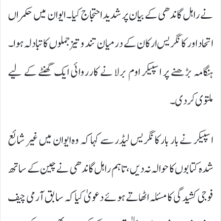
نے راہل گاندھی کے بیان پر شدید احتجاج کیا۔ ایوان میں حکمراں
اتحاد اور کانگریس ارکان کے درمیان تند و تیز جملوں کا تبادلہ ہوا۔
ہنگامہ بڑھنے پر اسپیکر اوم برلا نے کارروائی ایک گھنٹے کے لیے
ملتوی کر دی۔
اسپیکر نے بار بار کانگریس لیڈر سے کہا کہ وہ ایوان میں غیر شائع
شدہ کتابوں کا حوالہ نہ دیں، تاہم راہل گاندھی نے چین کے ساتھ
فوجی کشیدگی کا مسئلہ اٹھاتے ہوئے دعویٰ کیا کہ سابق آرمی چیف