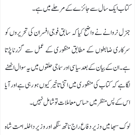
کتاب ایک سال سے جائزے کے مرحلے میں ہے۔
جنرل نروانے نے واضح کیا کہ سابق فوجی افسران کی تحریروں کو
سرکاری ضابطوں کے مطابق منظوری کے عمل سے گزرنا پڑتا
ہے۔ ان کے بیان کے بعد سیاسی اور سماجی حلقوں میں یہ سوال اٹھنے
لگا ہے کہ کتاب کی منظوری میں اتنی تاخیر کیوں ہو رہی ہے اور آیا
اس کے پس منظر میں حساس معاملات تو شامل نہیں۔
لوک سبھا میں وزیر دفاع راج ناتھ سنگھ اور وزیر داخلہ امت شاہ