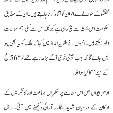
گفتگو کے حوالے سے ایوان کو آگاہ کرنا چاہتے ہیں۔ ان کے مطابق
حکومت اس بحث سے بچ رہی ہے کیونکہ اس سے کئی اہم سوالات
اٹھ سکتے ہیں۔ انہوں نے طنزیہ انداز میں کہا کہ ملک کو یہ بھی پتہ
چل جائے گا کہ جب چینی فوجی آگے بڑھ رہے تھے تو “56 انچ
کے سینے” کا کیا ہوا تھا۔
ادھر ایوان میں اس معاملے پر حکمراں جماعت اور کانگریس کے
ارکان کے درمیان شدید ہنگامہ آرائی دیکھنے میں آئی۔ راہل