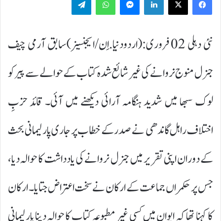
نئی دہلی 02 فروری:(اردودنیا.اِن/ایجنسیز)سابق آرمی چیف
جنرل منوج نروانے کی غیر شائع شدہ کتاب کے حوالے سے پیر کو
لوک سبھا میں شدید ہنگامہ آرائی دیکھنے میں آئی۔ قائد حزبِ
اختلاف راہل گاندھی نے صدر کے خطاب پر جاری پارلیمانی بحث
کے دوران اپنی تقریر میں جنرل نروانے کی یادداشت کا حوالہ دیا،
جس پر حکمراں جماعت کے ارکان نے سخت اعتراض جتایا۔ ارکان
کا کہنا تھا کہ ایوان میں کسی غیر مطبوعہ کتاب کا حوالہ دینا پارلیمانی