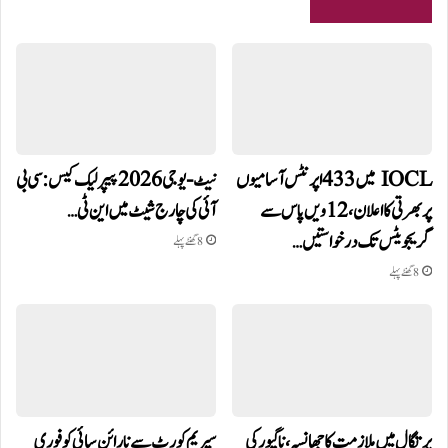
IOCL میں 433 اپرنٹس آسامیوں
نیٹ-یو جی 2026 پیپر لیک کیس: سی بی
پر بھرتی کا اعلان، 12ویں پاس سے
آئی کی چارج شیٹ میں این ٹی…
گریجویٹس تک درخواستیں…
8 گھنٹے پہلے
8 گھنٹے پہلے
پرتگال میں ملازمت کا جھانسہ،ناگپور کی
سپریم کورٹ سے نارائن سائی کو فوری