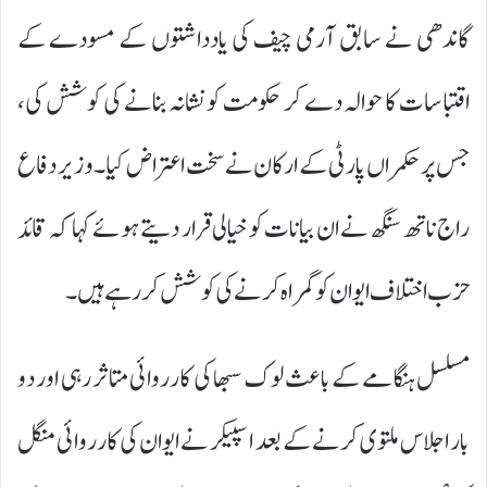
گاندھی نے سابق آرمی چیف کی یادداشتوں کے مسودے کے
اقتباسات کا حوالہ دے کر حکومت کو نشانہ بنانے کی کوشش کی،
جس پر حکمراں پارٹی کے ارکان نے سخت اعتراض کیا۔ وزیر دفاع
راج ناتھ سنگھ نے ان بیانات کو خیالی قرار دیتے ہوئے کہا کہ قائد
حزب اختلاف ایوان کو گمراہ کرنے کی کوشش کر رہے ہیں۔
مسلسل ہنگامے کے باعث لوک سبھا کی کارروائی متاثر رہی اور دو
بار اجلاس ملتوی کرنے کے بعد اسپیکر نے ایوان کی کارروائی منگل