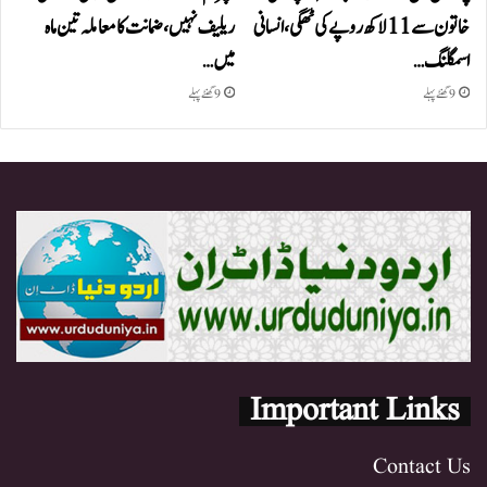
خاتون سے 11 لاکھ روپے کی ٹھگی، انسانی
ریلیف نہیں، ضمانت کا معاملہ تین ماہ
اسمگلنگ…
میں…
9 گھنٹے پہلے
9 گھنٹے پہلے
Important Links
Contact Us