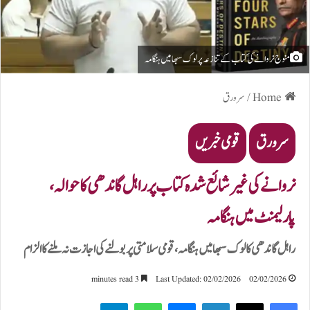
منوج نروانے کی کتاب کے تنازعہ پر لوک سبھا میں ہنگامہ
Home
/
سرورق
سرورق
قومی خبریں
نروانے کی غیر شائع شدہ کتاب پر راہل گاندھی کا حوالہ،
پارلیمنٹ میں ہنگامہ
راہل گاندھی کا لوک سبھا میں ہنگامہ، قومی سلامتی پر بولنے کی اجازت نہ ملنے کا الزام
3 minutes read
Last Updated: 02/02/2026
02/02/2026
Telegram
WhatsApp
Messenger
LinkedIn