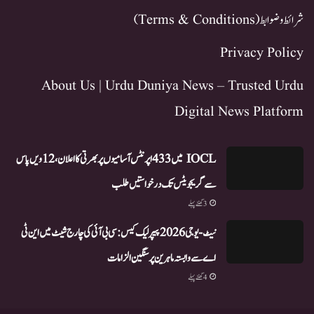
شرائط و ضوابط (Terms & Conditions)
Privacy Policy
About Us | Urdu Duniya News – Trusted Urdu
Digital News Platform
IOCL میں 433 اپرنٹس آسامیوں پر بھرتی کا اعلان، 12ویں پاس
سے گریجویٹس تک درخواستیں طلب
3 گھنٹے پہلے
نیٹ-یو جی 2026 پیپر لیک کیس: سی بی آئی کی چارج شیٹ میں این ٹی
اے سے وابستہ ماہرین پر سنگین الزامات
4 گھنٹے پہلے