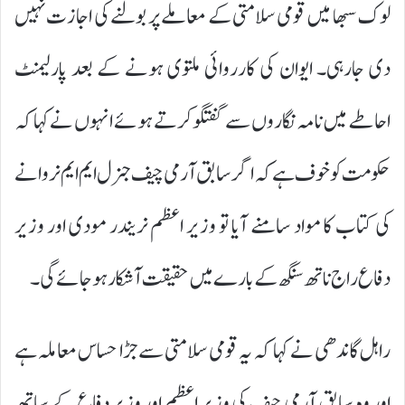
لوک سبھا میں قومی سلامتی کے معاملے پر بولنے کی اجازت نہیں
دی جارہی۔ ایوان کی کارروائی ملتوی ہونے کے بعد پارلیمنٹ
احاطے میں نامہ نگاروں سے گفتگو کرتے ہوئے انہوں نے کہا کہ
حکومت کو خوف ہے کہ اگر سابق آرمی چیف جنرل ایم ایم نروانے
کی کتاب کا مواد سامنے آیا تو وزیر اعظم نریندر مودی اور وزیر
دفاع راج ناتھ سنگھ کے بارے میں حقیقت آشکار ہو جائے گی۔
راہل گاندھی نے کہا کہ یہ قومی سلامتی سے جڑا حساس معاملہ ہے
اور وہ سابق آرمی چیف کی وزیر اعظم اور وزیر دفاع کے ساتھ