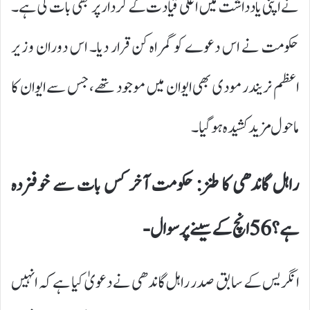
نے اپنی یادداشت میں اعلیٰ قیادت کے کردار پر بھی بات کی ہے۔
حکومت نے اس دعوے کو گمراہ کن قرار دیا۔ اس دوران وزیر
اعظم نریندر مودی بھی ایوان میں موجود تھے، جس سے ایوان کا
ماحول مزید کشیدہ ہو گیا۔
راہل گاندھی کا طنز: حکومت آخر کس بات سے خوفزدہ
ہے؟ 56 انچ کے سینے پر سوال-
انگریس کے سابق صدر راہل گاندھی نے دعویٰ کیا ہے کہ انہیں