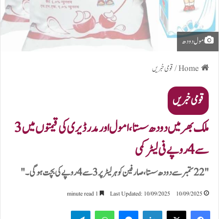
امول دودھ
Home
/
قومی خبریں
قومی خبریں
ملک بھر میں دودھ سستا، امول اور مدر ڈیری کی قیمتوں میں 3
سے 4 روپے فی لیٹر کمی
"22 ستمبر سے دودھ سستا، صارفین کو ہر لیٹر پر 3 سے 4 روپے کی بچت ہوگی۔"
1 minute read
Last Updated: 10/09/2025
10/09/2025
Telegram
WhatsApp
Messenger
LinkedIn