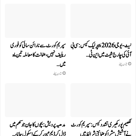
نیٹ-یو جی 2026 پیپر لیک کیس: سی بی
سپریم کورٹ سے نارائن سائی کو فوری
آئی کی چارج شیٹ میں این ٹی…
ریلیف نہیں، ضمانت کا معاملہ تین ماہ
میں…
2 دن پہلے
2 دن پہلے
لکھیم پور کھیری تشدد کیس: سپریم کورٹ
مدھیہ پردیش: بچوں کا جان جوکھم میں
نے آشیش مشرا کو ضمانتی شرائط میں
ڈال کر ڈیم عبور کر کے اسکول جانا،…