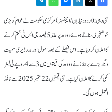
نئی دہلی:(اردودنیا.اِن/ایجنسیز) مرکزی حکومت نے عوام کو بڑی
خوشخبری سناتے ہوئے دودھ پر عائد 5 فیصد جی ایس ٹی ختم کرنے
کا اعلان کر دیا ہے۔ اس فیصلے کے بعد امول اور مدر ڈیری سمیت
دیگر بڑے برانڈز نے دودھ کی قیمتوں میں 3 سے 4 روپے فی لیٹر
کمی کرنے کا اعلان کیا ہے۔ نئی قیمتیں 22 ستمبر 2025 سے نافذ
العمل ہوں گی۔