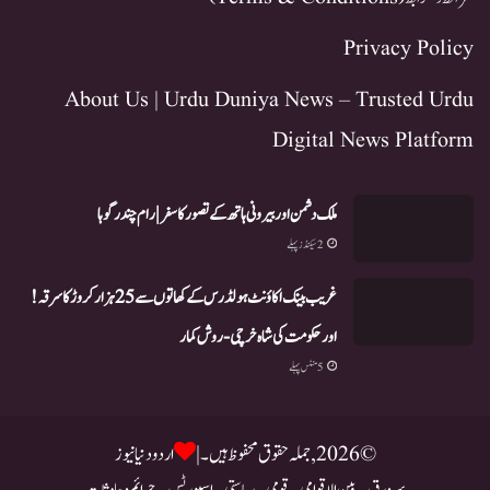
Privacy Policy
About Us | Urdu Duniya News – Trusted Urdu
Digital News Platform
ملک دشمن اور بیرونی ہاتھ کے تصور کا سفر | رام چندر گوہا
2 سیکنڈز پہلے
غریب بینک اکاؤنٹ ہولڈرس کے کھاتوں سے 25 ہزار کروڑ کا سرقہ!
اور حکومت کی شاہ خرچی-روش کمار
5 منٹس پہلے
© 2026, جملہ حقوق محفوظ ہیں۔ |
اردو دنیا نیوز