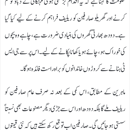
حکومت کا کہنا ہے کہ یہ اقدام بڑھتی ہوئی مہنگائی کے دباؤ کو کم
کرنے اور گھریلو صارفین کو ریلیف فراہم کرنے کے لیے کیا گیا
ہے۔ دودھ بھارتی گھروں کی بنیادی ضرورت ہے، چاہے وہ بچوں
کی خوراک ہو، چائے ہو یا کھانا پکانے کے لیے۔ اس پر سے جی ایس
ٹی ہٹانے سے کروڑوں خاندانوں کو براہ راست فائدہ ہوگا۔
ماہرین کے مطابق، اس کمی کے بعد نہ صرف عام صارفین کو
ریلیف ملے گا بلکہ دودھ اور اس سے جڑی دیگر مصنوعات بھی نسبتاً
سستی ہو جائیں گی۔صارفین اب توقع رکھ سکتے ہیں کہ نئی قیمتوں