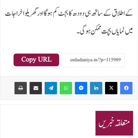
کے اطلاق کے ساتھ ہی دودھ کا بجٹ کم ہوگا اور گھریلو اخراجات
میں نمایاں بچت ممکن ہوگی۔
Copy URL
Print
Share via Email
Telegram
WhatsApp
Messenger
LinkedIn
متعلقہ خبریں