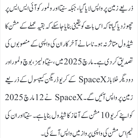
ذریعے زمین پر واپس لایا گیا، جبکہ سنیتا اور ولمور کو آئی ایس ایس پر
چھوڑ دیا گیا تاکہ اس بات کو یقینی بنایا جا سکے کہ بقیہ عملے کے مشن کا
شیڈول متاثر نہ ہو۔ناسا نے آخر کار ان کی واپسی کے منصوبوں کی
تصدیق کر دی ہے۔ مارچ 2025 میں، سنیتا ولیمز، بوچ ولمور اور
دو دیگر خلاباز SpaceX کے کریو ڈریگن کیپسول کے ذریعے
زمین پر واپس آئیں گے۔ SpaceX نے 12 مارچ 2025
کو اپنے کریو 10 مشن کے آغاز کا شیڈول بنایا ہے۔ سنیتا اور ان کی
ٹیم اس مشن کی واپسی پرواز میں واپس آئے گی۔