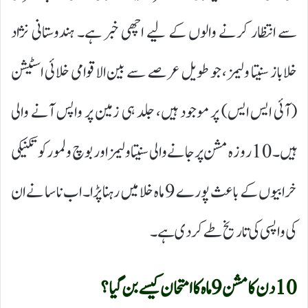
سے انتظار کرنے والوں کے لیے اچھی خبر ہے۔ ہندوستانی نژاد
خلاباز سنیتا ولیمز، جو طویل عرصے سے بین الاقوامی خلائی اسٹیشن
(آئی ایس ایس) پر موجود ہیں، جلد ہی زمین پر واپس آنے والی
ہیں۔ 10 روزہ مشن پر جانے والی سنیتا ولیمز اور بوچ ولمور کو تکنیکی
خرابیوں کے باعث پورے 9 ماہ خلا میں رہنا پڑا۔ اب ناسا نے ان
کی واپسی کی تاریخ طے کر دی ہے۔
10 دن کا مشن 9 ماہ کا امتحان کیسے بن گیا؟