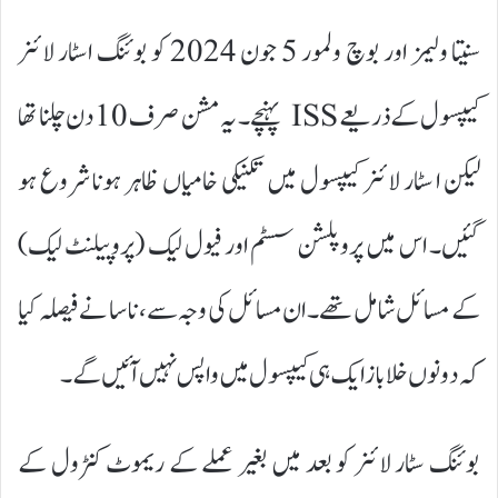
سنیتا ولیمز اور بوچ ولمور 5 جون 2024 کو بوئنگ اسٹار لائنر
کیپسول کے ذریعے ISS پہنچے۔ یہ مشن صرف 10 دن چلنا تھا
لیکن ا سٹار لائنر کیپسول میں تکنیکی خامیاں ظاہر ہونا شروع ہو
گئیں۔ اس میں پروپلشن سسٹم اور فیول لیک (پروپیلنٹ لیک)
کے مسائل شامل تھے۔ ان مسائل کی وجہ سے، ناسا نے فیصلہ کیا
کہ دونوں خلاباز ایک ہی کیپسول میں واپس نہیں آئیں گے۔
بوئنگ سٹار لائنر کو بعد میں بغیر عملے کے ریموٹ کنٹرول کے