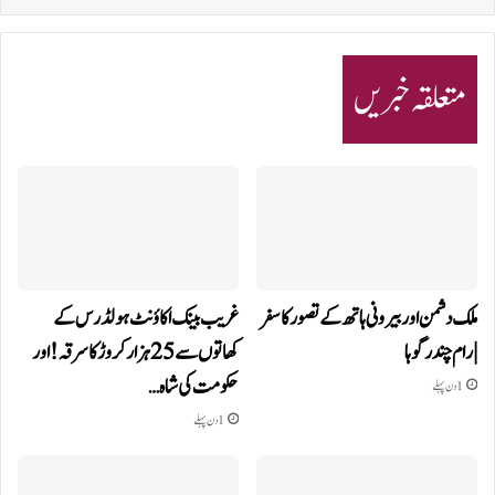
متعلقہ خبریں
ملک دشمن اور بیرونی ہاتھ کے تصور کا سفر
غریب بینک اکاؤنٹ ہولڈرس کے
| رام چندر گوہا
کھاتوں سے 25 ہزار کروڑ کا سرقہ!اور
حکومت کی شاہ…
1 دن پہلے
1 دن پہلے