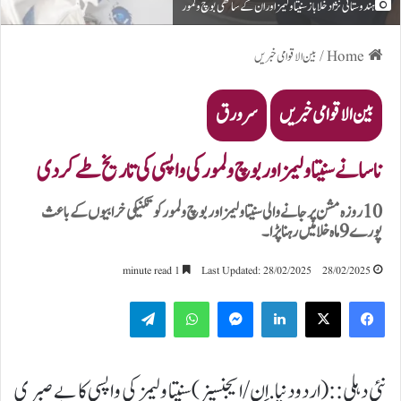
ہندوستانی نژاد خلا باز سنیتا ولیمز اور ان کے ساتھی بوچ ولمور
Home
/
بین الاقوامی خبریں
بین الاقوامی خبریں
سرورق
ناسا نے سنیتا ولیمز اور بوچ ولمور کی واپسی کی تاریخ طے کر دی
10 روزہ مشن پر جانے والی سنیتا ولیمز اور بوچ ولمور کو تکنیکی خرابیوں کے باعث
پورے 9 ماہ خلا میں رہنا پڑا۔
1 minute read
Last Updated: 28/02/2025
28/02/2025
Telegram
WhatsApp
Messenger
LinkedIn
نئی دہلی ::(اردودنیا.اِن/ایجنسیز)سنیتا ولیمز کی واپسی کا بے صبری