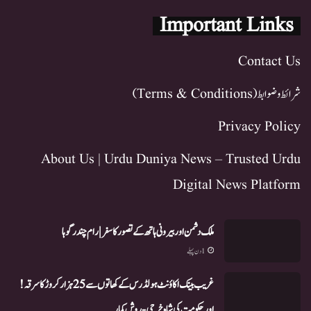
Important Links
Contact Us
شرائط و ضوابط (Terms & Conditions)
Privacy Policy
About Us | Urdu Duniya News – Trusted Urdu
Digital News Platform
ملک دشمن اور بیرونی ہاتھ کے تصور کا سفر | رام چندر گوہا
1 دن پہلے
غریب بینک اکاؤنٹ ہولڈرس کے کھاتوں سے 25 ہزار کروڑ کا سرقہ!
اور حکومت کی شاہ خرچی-روش کمار