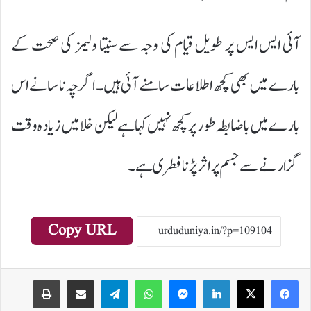
آئی ایس ایس پر طویل قیام کی وجہ سے سنیتا ولیمز کی صحت کے
بارے میں بھی کچھ اطلاعات سامنے آئی ہیں۔ اگرچہ ناسا نے اس
بارے میں باضابطہ طور پر کچھ نہیں کہا ہے لیکن خلا میں زیادہ وقت
گزارنے سے جسم پر اثر پڑنا فطری ہے۔
Copy URL
Print
Share via Email
Telegram
WhatsApp
Messenger
LinkedIn