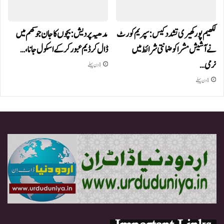
لکھیم پور کھیری تشدد کیس: سپریم کورٹ
مدھیہ پردیش: بچوں کا جان جوکھم میں
نے آشیش مشرا کو ضمانتی شرائط میں
ڈال کر ڈیم عبور کر کے اسکول جانا،…
نرمی…
1 دن پہلے
1 دن پہلے