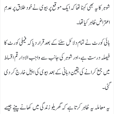
شوہر کا یہ بھی کہنا تھا کہ ایک موقع پر بیوی نے خود طلاق پر عدمِ
اعتراض ظاہر کیا تھا۔
ہائی کورٹ نے تمام دلائل سننے کے بعد قرار دیا کہ فیملی کورٹ کا
فیصلہ درست ہے، اور شوہر کی جانب سے واجب الادا رقم اقساط
میں جمع کرانے کی یقین دہانی کے بعد بیوی کی اپیل خارج کر دی
گئی۔
یہ معاملہ یہ ظاہر کرتا ہے کہ گھریلو زندگی میں کھانے پینے جیسے