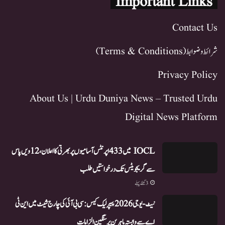
Important Links
Contact Us
شرائط و ضوابط (Terms & Conditions)
Privacy Policy
About Us | Urdu Duniya News – Trusted Urdu
Digital News Platform
IOCL میں 433 اپرنٹس آسامیوں پر بھرتی کا اعلان، 12ویں پاس
سے گریجویٹس تک درخواستیں طلب
3 گھنٹے پہلے
نیٹ-یو جی 2026 پیپر لیک کیس: سی بی آئی کی چارج شیٹ میں این ٹی
اے سے وابستہ ماہرین پر سنگین الزامات