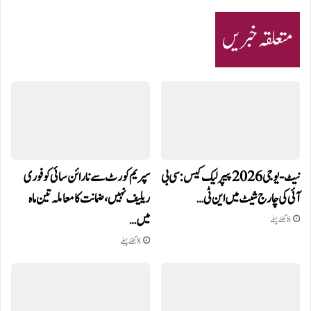
متعلقہ خبریں
نیٹ-یو جی 2026 پیپر لیک کیس: سی بی
سپریم کورٹ سے نارائن سائی کو فوری
آئی کی چارج شیٹ میں این ٹی…
ریلیف نہیں، ضمانت کا معاملہ تین ماہ
میں…
8 گھنٹے پہلے
8 گھنٹے پہلے