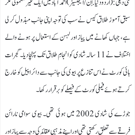
نئی دہلی :(اردودنیا.اِن/ایجنسیز)احمد آباد میں ایک غیر معمولی مگر
سبق آموز طلاق کیس نے سب کی توجہ اپنی جانب مبذول کر لی
ہے، جہاں کھانے میں پیاز اور لہسن کے استعمال پر ہونے والے
اختلاف نے 11 سالہ شادی کو انجامِ طلاق تک پہنچا دیا۔ گجرات
ہائی کورٹ نے اس تنازع پر بیوی کی جانب سے دائر اپیل کو خارج
کرتے ہوئے فیملی کورٹ کے فیصلے کو برقرار رکھا۔
جوڑے کی شادی 2002 میں ہوئی تھی۔ بیوی سوامی نارائن
فرقے سے تعلق رکھتی تھی اور اپنے مذہبی عقائد کی وجہ سے پیاز اور