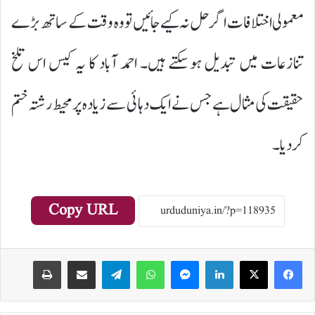
معمولی اختلافات اگر حل نہ کیے جائیں تو وہ وقت کے ساتھ بڑے
تنازعات میں تبدیل ہوسکتے ہیں۔ احمد آباد کا یہ کیس اس تلخ
حقیقت کی مثال ہے جس نے ایک دہائی سے زیادہ پر محیط رشتہ ختم
کر دیا۔
Copy URL
Print
Share via Email
Telegram
WhatsApp
Messenger
LinkedIn