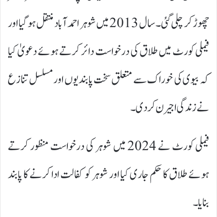
چھوڑ کر چلی گئی۔سال 2013 میں شوہر احمد آباد منتقل ہو گیا اور
فیملی کورٹ میں طلاق کی درخواست دائر کرتے ہوئے دعویٰ کیا
کہ بیوی کی خوراک سے متعلق سخت پابندیوں اور مسلسل تنازع
نے زندگی اجیرن کر دی۔
فیملی کورٹ نے 2024 میں شوہر کی درخواست منظور کرتے
ہوئے طلاق کا حکم جاری کیا اور شوہر کو کفالت ادا کرنے کا پابند
بنایا۔