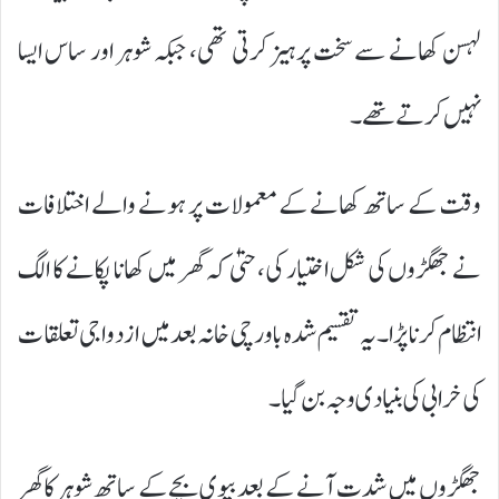
لہسن کھانے سے سخت پرہیز کرتی تھی، جبکہ شوہر اور ساس ایسا
نہیں کرتے تھے۔
وقت کے ساتھ کھانے کے معمولات پر ہونے والے اختلافات
نے جھگڑوں کی شکل اختیار کی، حتیٰ کہ گھر میں کھانا پکانے کا الگ
انتظام کرنا پڑا۔ یہ تقسیم شدہ باورچی خانہ بعد میں ازدواجی تعلقات
کی خرابی کی بنیادی وجہ بن گیا۔
جھگڑوں میں شدت آنے کے بعد بیوی بچے کے ساتھ شوہر کا گھر