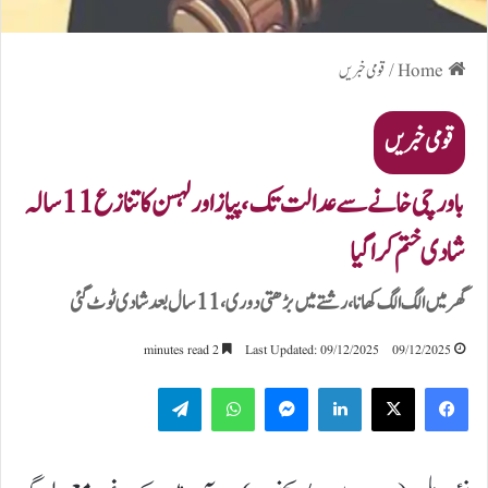
Home
/
قومی خبریں
قومی خبریں
باورچی خانے سے عدالت تک،پیاز اور لہسن کا تنازع 11 سالہ
شادی ختم کرا گیا
گھر میں الگ الگ کھانا، رشتے میں بڑھتی دوری،11 سال بعد شادی ٹوٹ گئی
2 minutes read
Last Updated: 09/12/2025
09/12/2025
Telegram
WhatsApp
Messenger
LinkedIn