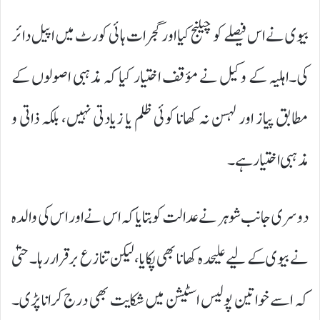
بیوی نے اس فیصلے کو چیلنج کیا اور گجرات ہائی کورٹ میں اپیل دائر
کی۔اہلیہ کے وکیل نے مؤقف اختیار کیا کہ مذہبی اصولوں کے
مطابق پیاز اور لہسن نہ کھانا کوئی ظلم یا زیادتی نہیں، بلکہ ذاتی و
مذہبی اختیار ہے۔
دوسری جانب شوہر نے عدالت کو بتایا کہ اس نے اور اس کی والدہ
نے بیوی کے لیے علیحدہ کھانا بھی پکایا، لیکن تنازع برقرار رہا۔ حتیٰ
کہ اسے خواتین پولیس اسٹیشن میں شکایت بھی درج کرانا پڑی۔