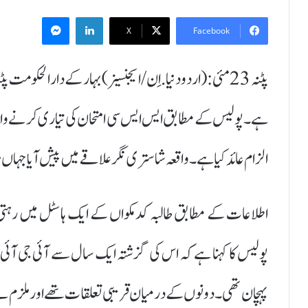
Messenger
LinkedIn
X
Facebook
پٹنہ 23 مئی:(اردودنیا.اِن/ایجنسیز)بہار کے دارالحکوم
الزام عائد کیا ہے۔ واقعہ شاستری نگر علاقے میں پیش آیا جہاں مت
اطلاعات کے مطابق طالبہ کدمکواں کے ایک ہاسٹل میں رہتی
پولیس کا کہنا ہے کہ اس کی گزشتہ ایک سال سے آئی جی آئی ا
پہچان تھی۔ دونوں کے درمیان قریبی تعلقات تھے اور ملزم نے مب