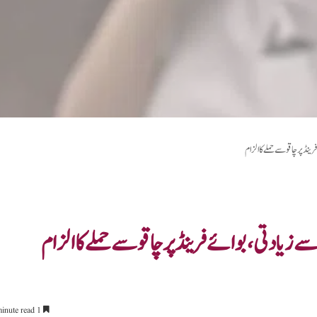
نڈ پر چاقو سے حملے کا الزام
ے زیادتی، بوائے فرینڈ پر چاقو سے حملے کا الزام
1 minute read