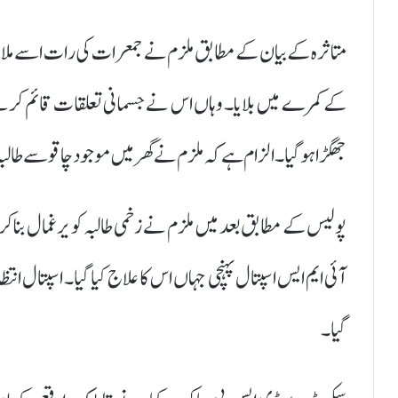
متاثرہ کے بیان کے مطابق ملزم نے جمعرات کی رات اسے ملاق
کے کمرے میں بلایا۔ وہاں اس نے جسمانی تعلقات قائم کرنے ک
جھگڑا ہوگیا۔ الزام ہے کہ ملزم نے گھر میں موجود چاقو سے طال
پولیس کے مطابق بعد میں ملزم نے زخمی طالبہ کو یرغمال بنا ک
آئی ایم ایس اسپتال پہنچی جہاں اس کا علاج کیا گیا۔ اسپتال انت
گیا۔