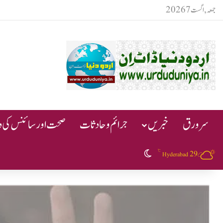
جمعہ, اگست 7 2026
سرورق
خبریں
جرائم و حادثات
صحت اور سائنس کی دن
℃
29
Switch skin
Hyderabad