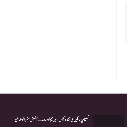
لکھیم پور کھیری تشدد کیس: سپریم کورٹ نے آشیش مشرا کو ضمانتی