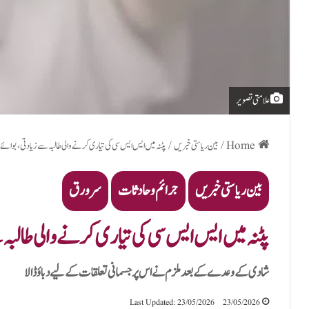
علامتی تصویر
Home
/
بین ریاستی خبریں
/
پٹنہ میں ایس ایس سی کی تیاری کرنے والی طالبہ سے زیادتی، بوائے فری
بین ریاستی خبریں
جرائم و حادثات
سرورق
پٹنہ میں ایس ایس سی کی تیاری کرنے والی طالبہ س
شادی کے وعدے کے بعد ملزم نے اس پر جسمانی تعلقات کے لیے دباؤ ڈالا
Last Updated: 23/05/2026
23/05/2026