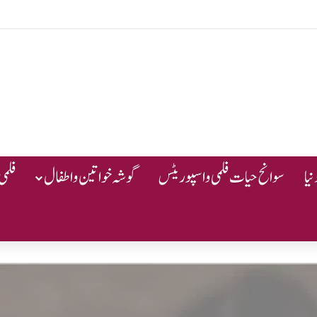
یا
سوانح حیات فلمی و اسپوریٹس
گوشہ خواتین و اطفال
فلمی 