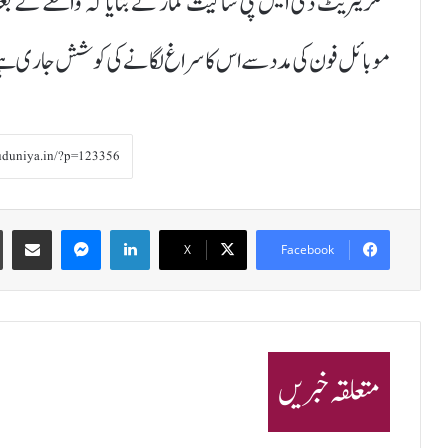
سکریٹریٹ ڈی ایس پی ساکیت کمار نے بتایا کہ واقعے کے بعد 
موبائل فون کی مدد سے اس کا سراغ لگانے کی کوشش جاری ہے۔ پ
Share via Email
Messenger
LinkedIn
X
Facebook
متعلقہ خبریں