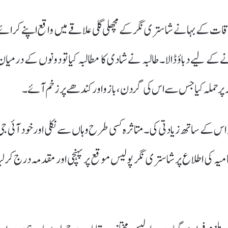
ات کے بہانے شاستری نگر کے مچھلی گلی علاقے میں واقع اپنے کرائے
ے لیے دباؤ ڈالا۔ طالبہ نے شادی کا مطالبہ کیا تو دونوں کے درمیان
بہ پر حملہ کیا جس سے اس کی گردن، بازو اور کندھے پر زخم آئے۔
ر اس کے ساتھ زیادتی کی۔ متاثرہ کسی طرح وہاں سے نکلی اور خود آئی جی
ظامیہ کی اطلاع پر شاستری نگر پولیس موقع پر پہنچی اور مقدمہ درج کرلیا