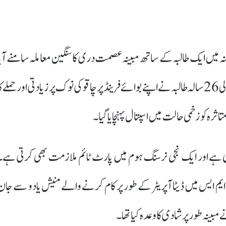
ت پٹنہ میں ایک طالبہ کے ساتھ مبینہ عصمت دری کا سنگین معاملہ سامنے آیا
ہے۔ پولیس کے مطابق ایس ایس سی امتحان کی تیاری کرنے والی 26 سالہ طالبہ نے اپنے بوائے فرینڈ پر چاقو کی نوک پر زیادتی اور حملے ک
اثرہ کو زخمی حالت میں اسپتال پہنچایا گیا۔
 ہے اور ایک نجی نرسنگ ہوم میں پارٹ ٹائم ملازمت بھی کرتی ہے۔
یم ایس میں ڈیٹا آپریٹر کے طور پر کام کرنے والے منیش یادو سے جان
ینہ طور پر شادی کا وعدہ کیا تھا۔