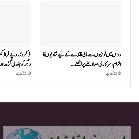
روس میں فوجیوں سے مالی فائدے کے لیے شادیوں کا
3 کروڑ روپے فراڈ ک
الزام، سرکاری معاوضے پر اٹھنے…
دیگر کو چندی گڑھ 
22 گھنٹے پہلے
22 گھنٹے پہلے