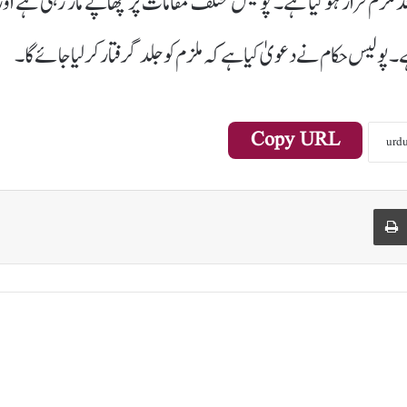
ملزم فرار ہوگیا ہے۔ پولیس مختلف مقامات پر چھاپے مار رہی ہے اور
ولیس حکام نے دعویٰ کیا ہے کہ ملزم کو جلد گرفتار کرلیا جائے گا۔
Copy URL
Print