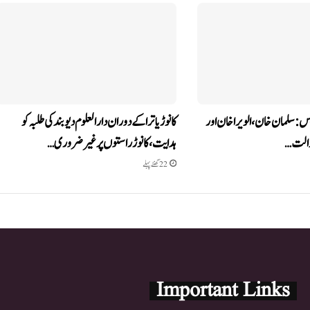
یس: سلمان خان، الویرا خان اور
کانوڑ یاترا کے دوران دارالعلوم دیوبند کی طلبہ کو
عدالت…
ہدایت، کانوڑ راستوں پر غیر ضروری…
22 گھنٹے پہلے
Important Links