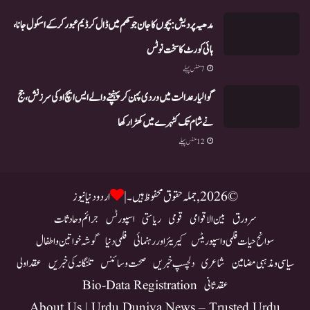
مدھیہ پردیش: بچوں کا جان جوکھم میں ڈال کر ڈیم عبور کر کے اسکول جانا،
ہائی کورٹ کا سخت نوٹس
7 منٹس پہلے
گوالیار عدالت میں وردی پہن کر پہنچنے والے ایس ایچ او کی سرزنش، جج
نے شام تک کٹہرے میں کھڑا رکھا
12 منٹس پہلے
© 2026, جملہ حقوق محفوظ ہیں۔ |
اردو دنیا نیوز
سرورق
بین الاقوامی
قومی
ریاستی
اسپورٹس
جرائم و حادثات
سوانح حیات فلمی و اسپوریٹس
کیریئر اور رہنمائی
فلمی دنیا
گوشہ خواتین و اطفال
سیاسی و مذہبی مضامین
شاعری
دلچسپ خبریں
صحت و سائنس
تلنگانہ کی خبریں
عقد اولی
عقد ثانی
Bio-Data Registration
About Us | Urdu Duniya News – Trusted Urdu