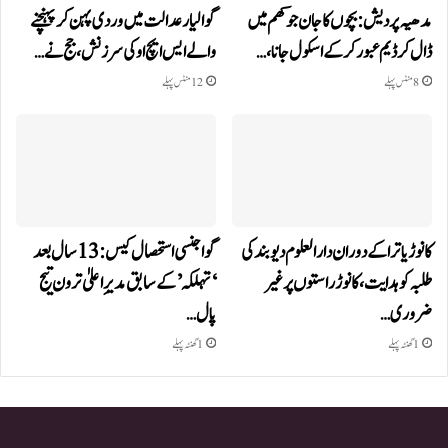
مدھیہ پردیش: بچوں کا جان جوکھم میں
گوالیار عدالت میں وردی پہن کر پہنچنے
ڈال کر ڈیم عبور کر کے اسکول جانا،…
والے ایس ایچ او کی سرزنش، جج نے…
8 منٹس پہلے
12 منٹس پہلے
کانوڑ یاترا کے دوران دارالعلوم دیوبند کی
گوا جنسی استحصال کیس: 13 سال بعد
طلبہ کو ہدایت، کانوڑ راستوں پر غیر
‘تہلکہ’ کے سابق مدیرِ اعلیٰ ترون تیج
ضروری…
پال…
1 گھنٹہ پہلے
1 گھنٹہ پہلے