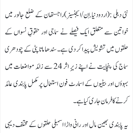
نئی دہلی :(اردودنیا.اِن/ایجنسیز)راجستھان کے ضلع جالور میں
خواتین سے متعلق ایک فیصلے نے سماجی اور حقوقِ نسواں کے
حلقوں میں تشویش پیدا کر دی ہے۔ سندھا ماتا پٹی کے چودھری
سماج کی پنچایت نے اپنے زیرِ اثر 24 سے زائد مواضعات میں
بہوؤں اور بیٹیوں کے اسمارٹ فون استعمال پر مکمل پابندی عائد
کرنے کا فرمان جاری کیا ہے۔
یہ پابندی بھین مال اور رانی واڑا اسمبلی حلقوں کے مختلف دیہی