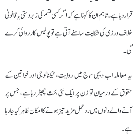
قرار دیا ہے۔ تاہم ان کا کہنا ہے کہ اگر کسی قسم کی زبردستی یا قانونی
خلاف ورزی کی شکایت سامنے آتی ہے تو پولیس کارروائی کرے
گی۔
یہ معاملہ اب دیہی سماج میں روایت، ٹیکنالوجی اور خواتین کے
حقوق کے درمیان توازن پر ایک نئی بحث چھیڑ رہا ہے، جس پر
آنے والے دنوں میں ردعمل مزید تیز ہونے کا امکان ظاہر کیا جا رہا
ہے۔