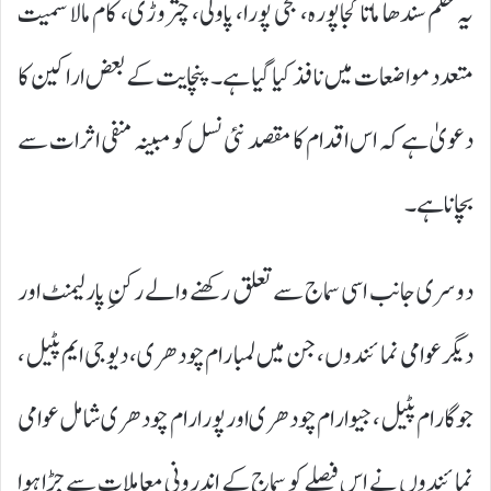
یہ حکم سندھا ماتا گجاپورہ، گجی پورا، پاولی، چتروڑی، کام مالا سمیت
متعدد مواضعات میں نافذ کیا گیا ہے۔ پنچایت کے بعض اراکین کا
دعویٰ ہے کہ اس اقدام کا مقصد نئی نسل کو مبینہ منفی اثرات سے
بچانا ہے۔
دوسری جانب اسی سماج سے تعلق رکھنے والے رکنِ پارلیمنٹ اور
دیگر عوامی نمائندوں، جن میں لمبا رام چودھری، دیو جی ایم پٹیل،
جوگا رام پٹیل، جیوا رام چودھری اور پورا رام چودھری شامل عوامی
نمائندوں نے اس فیصلے کو سماج کے اندرونی معاملات سے جڑا ہوا