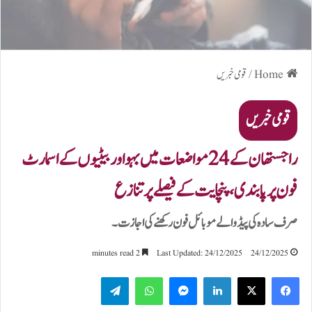
Home
/
قومی خبریں
قومی خبریں
راجستھان کے 24 مواضعات میں بہو اور بیٹیوں کے اسمارٹ
فون پر پابندی، پنچایت کے فیصلے پر تنازع
صرف سادہ کی پیڈ والے موبائل فون رکھنے کی اجازت۔
2 minutes read
Last Updated: 24/12/2025
24/12/2025
Telegram
WhatsApp
Messenger
LinkedIn