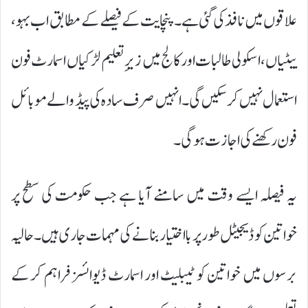
علاقوں میں نافذ کی گئی ہے۔ پنچایت کے فیصلے کے مطابق اب بہو،
بیٹیاں، اسکولی طالبات اور کالج میں زیرِ تعلیم لڑکیاں اسمارٹ فون
استعمال نہیں کر سکیں گی۔ انہیں صرف سادہ کی پیڈ والے موبائل
فون رکھنے کی اجازت ہوگی۔
یہ فیصلہ ایسے وقت میں سامنے آیا ہے جب حکومت کی سطح پر
خواتین کو ڈیجیٹل طور پر بااختیار بنانے کی مہمات جاری ہیں۔ حالیہ
برسوں میں خواتین کو ٹیبلیٹ اور اسمارٹ ڈیوائسز فراہم کر کے