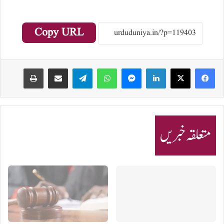
Copy URL
Print
Share via Email
Telegram
WhatsApp
Messenger
LinkedIn
متعلقہ خبریں