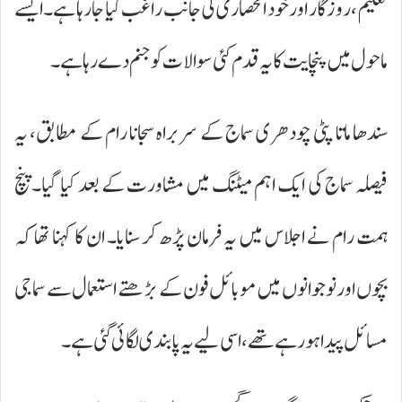
تعلیم، روزگار اور خود انحصاری کی جانب راغب کیا جا رہا ہے۔ ایسے
ماحول میں پنچایت کا یہ قدم کئی سوالات کو جنم دے رہا ہے۔
سندھا ماتا پٹی چودھری سماج کے سربراہ سجانا رام کے مطابق، یہ
فیصلہ سماج کی ایک اہم میٹنگ میں مشاورت کے بعد کیا گیا۔ پنچ
ہمت رام نے اجلاس میں یہ فرمان پڑھ کر سنایا۔ ان کا کہنا تھا کہ
بچوں اور نوجوانوں میں موبائل فون کے بڑھتے استعمال سے سماجی
مسائل پیدا ہو رہے تھے، اسی لیے یہ پابندی لگائی گئی ہے۔