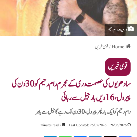
گورمیت رام رحیم
Home
/
قومی خبریں
قومی خبریں
سادھویوں کی عصمت دری کے مجرم رام رحیم کو 30 دن کی
پیرول، 16ویں بار جیل سے رہائی
رام رحیم کو ایک بار پھر پیرول، 30 دن تک رہے گا جیل سے باہر
2 minutes read
Last Updated: 26/05/2026
26/05/2026
Telegram
WhatsApp
Messenger
LinkedIn