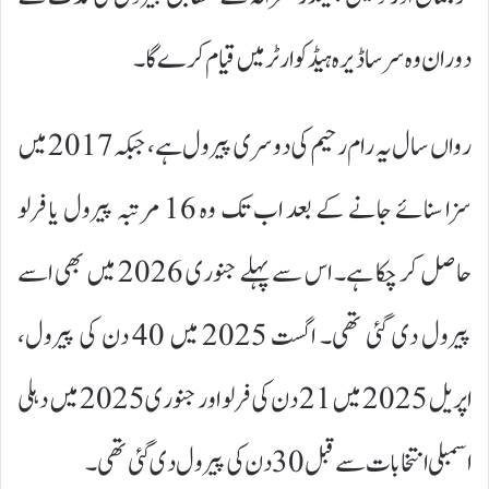
دوران وہ سرسا ڈیرہ ہیڈکوارٹر میں قیام کرے گا۔
رواں سال یہ رام رحیم کی دوسری پیرول ہے، جبکہ 2017 میں
سزا سنائے جانے کے بعد اب تک وہ 16 مرتبہ پیرول یا فرلو
حاصل کر چکا ہے۔ اس سے پہلے جنوری 2026 میں بھی اسے
پیرول دی گئی تھی۔ اگست 2025 میں 40 دن کی پیرول،
اپریل 2025 میں 21 دن کی فرلو اور جنوری 2025 میں دہلی
اسمبلی انتخابات سے قبل 30 دن کی پیرول دی گئی تھی۔