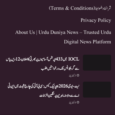
شرائط و ضوابط (Terms & Conditions)
Privacy Policy
About Us | Urdu Duniya News – Trusted Urdu
Digital News Platform
IOCL میں 433 اپرنٹس آسامیوں پر بھرتی کا اعلان، 12ویں پاس
سے گریجویٹس تک درخواستیں طلب
3 گھنٹے پہلے
نیٹ-یو جی 2026 پیپر لیک کیس: سی بی آئی کی چارج شیٹ میں این ٹی
اے سے وابستہ ماہرین پر سنگین الزامات
4 گھنٹے پہلے