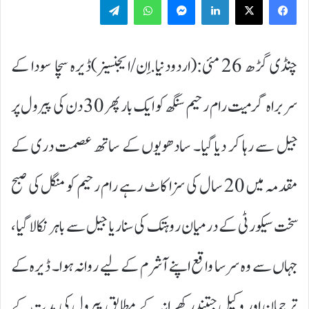
چنڈی گڑھ 26 مئی:(اردودنیا.اِن/ایجنسیز)ڈیرہ سچا سودا کے
سربراہ گرمیت رام رحیم سنگھ کو ایک بار پھر 30 دن کی پیرول پر
جیل سے رہا کر دیا گیا۔ سادھویوں کے ساتھ عصمت دری کے
مقدمہ میں 20 سال کی سزا کاٹ رہے رام رحیم کو منگل کی صبح
سخت سیکورٹی کے درمیان روہتک کی سناریا جیل سے باہر نکالا گیا،
جہاں سے وہ سرسا واقع اپنے آشرم کے لیے روانہ ہوا۔ ڈیرہ کے
ترجمان اور وکیل جتیندر کھرانہ کے مطابق پیرول کی مدت کے