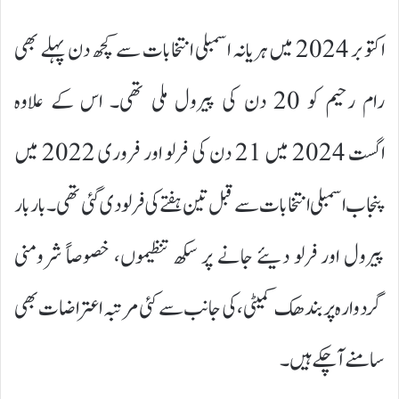
اکتوبر 2024 میں ہریانہ اسمبلی انتخابات سے کچھ دن پہلے بھی
رام رحیم کو 20 دن کی پیرول ملی تھی۔ اس کے علاوہ
اگست 2024 میں 21 دن کی فرلو اور فروری 2022 میں
پنجاب اسمبلی انتخابات سے قبل تین ہفتے کی فرلو دی گئی تھی۔ بار بار
پیرول اور فرلو دیئے جانے پر سکھ تنظیموں، خصوصاً شرومنی
گردوارہ پربندھک کمیٹی، کی جانب سے کئی مرتبہ اعتراضات بھی
سامنے آ چکے ہیں۔