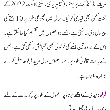
ہریانہ گڈ کنڈکٹ پریزنرز (ٹیمپریری ریلیز) ایکٹ 2022 کے
تحت کسی بھی قیدی کو ایک سال میں مجموعی طور پر 10 ہفتے کی
پیرول دی جا سکتی ہے، جسے دو حصوں میں تقسیم کیا جا سکتا ہے۔
اس کے علاوہ تین ہفتے کی فرلو کی بھی گنجائش رکھی گئی ہے، جس
کے باعث قانونی طور پر رام رحیم اس سال مزید فرلو حاصل کرنے
کا اہل مانا جا رہا ہے۔
فرلو
:
قیدی کے اچھے برتاؤ پر معمول کے طور پر کچھ مدت کے لیے
دی جانے والی چھٹی ہوتی ہے۔