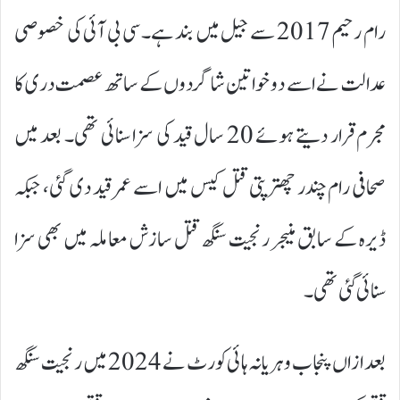
رام رحیم 2017 سے جیل میں بند ہے۔ سی بی آئی کی خصوصی
عدالت نے اسے دو خواتین شاگردوں کے ساتھ عصمت دری کا
مجرم قرار دیتے ہوئے 20 سال قید کی سزا سنائی تھی۔ بعد میں
صحافی رام چندر چھترپتی قتل کیس میں اسے عمر قید دی گئی، جبکہ
ڈیرہ کے سابق منیجر رنجیت سنگھ قتل سازش معاملہ میں بھی سزا
سنائی گئی تھی۔
بعد ازاں پنجاب و ہریانہ ہائی کورٹ نے 2024 میں رنجیت سنگھ