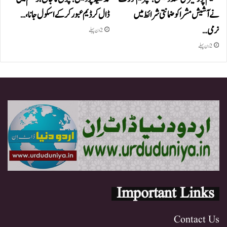
نے آشیش مشرا کو ضمانتی شرائط میں
ڈال کر ڈیم عبور کر کے اسکول جانا،…
نرمی…
2 دن پہلے
2 دن پہلے
Important Links
Contact Us