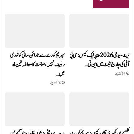
نیٹ-یو جی 2026 پیپر لیک کیس: سی بی
سپریم کورٹ سے نارائن سائی کو فوری
آئی کی چارج شیٹ میں این ٹی…
ریلیف نہیں، ضمانت کا معاملہ تین ماہ
میں…
16 گھنٹے پہلے
16 گھنٹے پہلے
لکھیم پور کھیری تشدد کیس: سپریم کورٹ
مدھیہ پردیش: بچوں کا جان جوکھم میں