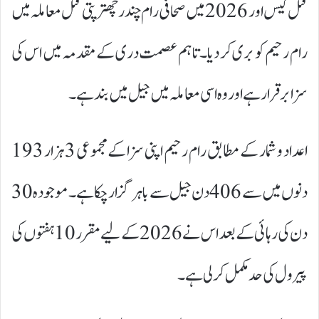
قتل کیس اور 2026 میں صحافی رام چندر چھترپتی قتل معاملہ میں
رام رحیم کو بری کر دیا۔ تاہم عصمت دری کے مقدمہ میں اس کی
سزا برقرار ہے اور وہ اسی معاملہ میں جیل میں بند ہے۔
اعداد و شمار کے مطابق رام رحیم اپنی سزا کے مجموعی 3 ہزار 193
دنوں میں سے 406 دن جیل سے باہر گزار چکا ہے۔ موجودہ 30
دن کی رہائی کے بعد اس نے 2026 کے لیے مقرر 10 ہفتوں کی
پیرول کی حد مکمل کر لی ہے۔