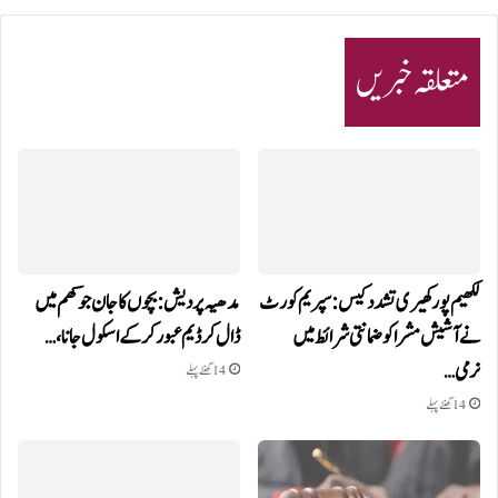
متعلقہ خبریں
لکھیم پور کھیری تشدد کیس: سپریم کورٹ
مدھیہ پردیش: بچوں کا جان جوکھم میں
نے آشیش مشرا کو ضمانتی شرائط میں
ڈال کر ڈیم عبور کر کے اسکول جانا،…
نرمی…
14 گھنٹے پہلے
14 گھنٹے پہلے