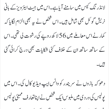
لانڈرنگ کیس میں سامنے آیا ہے۔ اس میں جیٹ ایئرویز کے بانی
نریش گوئل بھی شامل ہیں۔ اس شخص نے یہ بھی الزام لگایا کہ
کمار نے اس معاملے میں 56 لاکھ روپے کی رشوت لی تھی۔ اس
کے ساتھ ساتھ ان کے خلاف کئی شکایات بھی درج کرائی گئی
ہیں۔
دھوکہ بازوں نے سریندر کو واٹس ایپ ویڈیو کال کی۔ اس میں
پولیس کی وردی میں ملبوس ایک شخص نے اپنا تعارف ممبئی پولیس