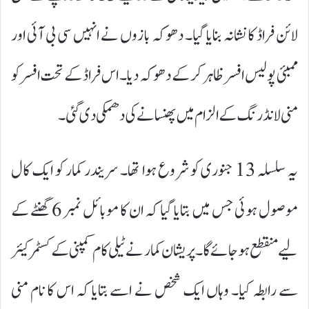
لائن فراڈ کا نشانہ بنایا گیا۔ دھوکہ بازوں نے انہیں سی بی آئی اور
ممبئی پولیس افسر ظاہر کر کے دھوکہ دیا۔ اس فراڈ کے تحت افسر کو
منی لانڈرنگ کے الزام میں پھنسانے کی دھمکی دی گئی۔
یہ سلسلہ 13 جنوری کو شروع ہوا تھا۔ سریندر کمار کو ایک کال
موصول ہوئی جس میں بتایا گیا کہ ان کا موبائل نمبر 6 گھنٹے کے
لیے منقطع ہو جائے گا۔ پریشان کمار نے ٹیلی کام کمپنی کے کسٹمر کیئر
سے رابطہ کیا۔ وہاں ایک شخص نے اسے بتایا کہ اس کا نام منی