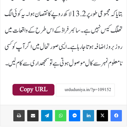
بتایا کہ مجموعی طور پر 13.2 لاکھ روپے کا نقصان ہوا۔ یہ کوئی الگ
تھلگ کیس نہیں ہے۔ سائبر فراڈ کے اس طرح کے واقعات میں
روز بروز اضافہ ہوتا جا رہا ہے۔ ایسی صورتحال میں اگر آپ کو کسی
نامعلوم نمبر سے کال موصول ہوتی ہے تو سمجھداری سے کام لیں۔
Copy URL
Print
Share via Email
Telegram
WhatsApp
Messenger
LinkedIn