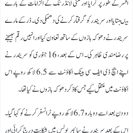
افسر کے طور پر کرایا اور منی لانڈرنگ کے الزامات کے بارے
میںبتایا اور سریندر کو گرفتار کرنے کی دھمکی دی۔ ڈر کے مارے
سریندر نے دھوکہ بازوں کے ساتھ تعاون کیا اور انہیں رقم بھیجنے
پر رضامندی ظاہر کی۔ اس کے بعد، 16 جنوری کو سریندر نے
اپنے ایچ ڈی ایف سی بینک اکاؤنٹ سے 6.5 لاکھ روپے اس
اکاؤنٹ میں منتقل کیے جس کا ذکر دھوکہ بازوں نے کیا تھا۔
دو دن بعد اسے دوبارہ 6.7 لاکھ روپے ٹرانسفر کرنے کو کہا گیا۔
اس کے بعد سریندر نے سائبر پولس میں شکایت درج کرائی اور