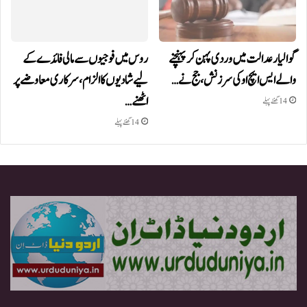
گوالیار عدالت میں وردی پہن کر پہنچنے
روس میں فوجیوں سے مالی فائدے کے
والے ایس ایچ او کی سرزنش، جج نے…
لیے شادیوں کا الزام، سرکاری معاوضے پر
اٹھنے…
14 گھنٹے پہلے
14 گھنٹے پہلے