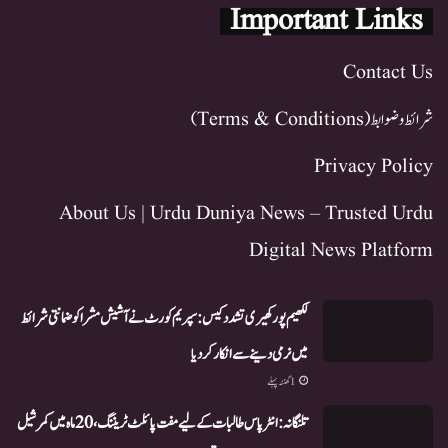
Important Links
Contact Us
شرائط و ضوابط (Terms & Conditions)
Privacy Policy
About Us | Urdu Duniya News – Trusted Urdu
Digital News Platform
لکھیم پور کھیری تشدد کیس: سپریم کورٹ نے آشیش مشرا کو ضمانتی شرائط
میں نرمی دینے سے انکار کر دیا
1 گھنٹہ پہلے
تلنگانہ: انٹر پاس طالبات کے لیے مفت پائلٹ ٹریننگ، 20 ماہ میں کمرشیل