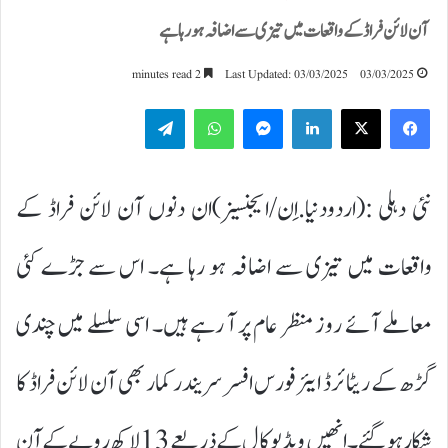
آن لائن فراڈ کے واقعات میں تیزی سے اضافہ ہو رہا ہے
2 minutes read
Last Updated: 03/03/2025
03/03/2025
Telegram
WhatsApp
Messenger
LinkedIn
نئی دہلی :(اردودنیا.اِن/ایجنسیز)ان دنوں آن لائن فراڈ کے
واقعات میں تیزی سے اضافہ ہو رہا ہے۔ اس سے جڑے کئی
معاملے آئے روز منظر عام پر آ رہے ہیں۔ اسی سلسلے میں چندی
گڑھ کے ریٹائرڈ ایئر فورس افسر سریندر کمار بھی آن لائن فراڈ کا
شکار ہو گئے۔ انھیں ویڈیو کال کے ذریعے 13 لاکھ روپے کے آن