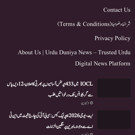
Contact Us
شرائط و ضوابط (Terms & Conditions)
Privacy Policy
About Us | Urdu Duniya News – Trusted Urdu
Digital News Platform
IOCL میں 433 اپرنٹس آسامیوں پر بھرتی کا اعلان، 12ویں پاس
سے گریجویٹس تک درخواستیں طلب
3 گھنٹے پہلے
نیٹ-یو جی 2026 پیپر لیک کیس: سی بی آئی کی چارج شیٹ میں این ٹی
اے سے وابستہ ماہرین پر سنگین الزامات
4 گھنٹے پہلے