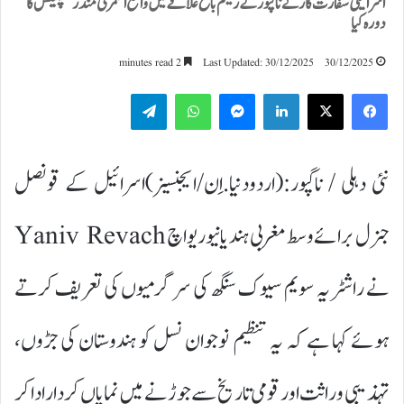
اسرائیلی سفارت کار نے ناگپور کے ریشم باغ علاقے میں واقع اسمرتی مندر کمپلیکس کا
دورہ کیا
2 minutes read
Last Updated: 30/12/2025
30/12/2025
Telegram
WhatsApp
Messenger
LinkedIn
نئی دہلی / ناگپور:(اردودنیا.اِن/ایجنسیز)اسرائیل کے قونصل
جنرل برائے وسط مغربی ہند یانیو ریواچ Yaniv Revach
نے راشٹریہ سویم سیوک سنگھ کی سرگرمیوں کی تعریف کرتے
ہوئے کہا ہے کہ یہ تنظیم نوجوان نسل کو ہندوستان کی جڑوں،
تہذیبی وراثت اور قومی تاریخ سے جوڑنے میں نمایاں کردار ادا کر