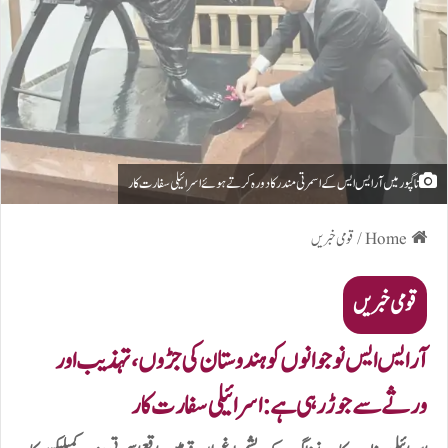
ناگپور میں آر ایس ایس کے اسمرتی مندر کا دورہ کرتے ہوئے اسرائیلی سفارت کار
Home
/
قومی خبریں
قومی خبریں
آر ایس ایس نوجوانوں کو ہندوستان کی جڑوں، تہذیب اور
ورثے سے جوڑ رہی ہے: اسرائیلی سفارت کار