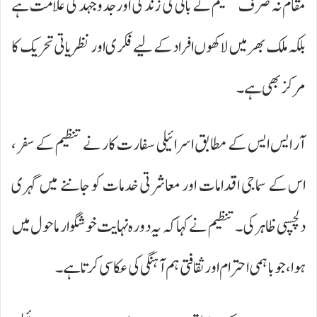
مقام نہ صرف تنظیم کے بانی کی زندگی اور جدوجہد کی علامت ہے
بلکہ ملک بھر میں لاکھوں افراد کے لیے فکری اور نظریاتی تحریک کا
مرکز بھی ہے۔
آر ایس ایس کے مطابق اسرائیلی سفارت کار نے تنظیم کے سفر،
اس کے سماجی اقدامات اور معاشرتی خدمات کو جاننے میں گہری
دلچسپی ظاہر کی۔ تنظیم نے کہا کہ یہ دورہ نہایت خوشگوار ماحول میں
ہوا، جو باہمی احترام اور ثقافتی ہم آہنگی کی عکاسی کرتا ہے۔