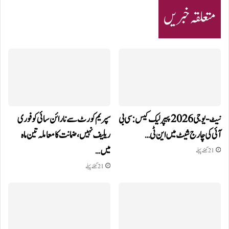
متعلقہ خبریں
نیٹ-یو جی 2026 پیپر لیک کیس: سی بی
سپریم کورٹ سے نارائن سائی کو فوری
آئی کی چارج شیٹ میں این ٹی…
ریلیف نہیں، ضمانت کا معاملہ تین ماہ
میں…
21 گھنٹے پہلے
21 گھنٹے پہلے