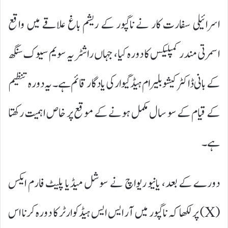
اسرائیلی سفارت کار نے ناگپور کے ریشم باغ علاقے میں واقع
اسمرتی مندر کمپلیکس کا دورہ کیا، جہاں راشٹریہ سویم سیوک سنگھ
کے بانی ڈاکٹر کیشو بلیرام ہیڈگیوار کی یادگار قائم ہے۔ یہ دورہ تنظیم
کے قیام کے سو سال مکمل ہونے کے موقع پر خاص اہمیت رکھتا
ہے۔
دورے کے بعد، یانیو ریواچ نے سوشل میڈیا پلیٹ فارم ایکس
(X) پر لکھا کہ ناگپور میں آر ایس ایس ہیڈکوارٹر کا دورہ کرنا اس