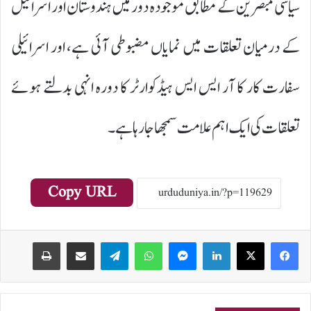
سیاسی مبصرین کے مطابق موجودہ دور میں ہندوستان اور اسرائیل
کے درمیان تعلقات میں نمایاں مضبوطی آئی ہے، اور اسرائیلی
سفارت کار کا آر ایس ایس ہیڈکوارٹر کا دورہ انہی بدلتے ہوئے
تعلقات کی ایک اہم علامت سمجھا جا رہا ہے۔
Copy URL
Print
Share via Email
Telegram
WhatsApp
Messenger
LinkedIn