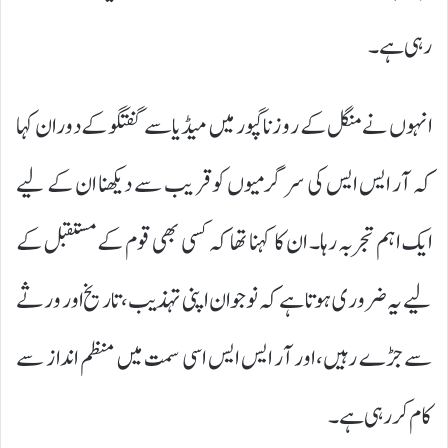
رہی ہے۔
انہوں نے منگل کے روز ناگپور میں میڈیا سے گفتگو کے دوران کہا
کہ آر ایس ایس کی سرگرمیوں کو قریب سے دیکھنا ان کے لیے
ایک اہم تجربہ رہا۔ ان کا کہنا تھا کہ کسی بھی قوم کے مستقبل کے
لیے یہ ضروری ہوتا ہے کہ نوجوان اپنی تہذیب، تاریخ اور ورثے
سے جڑے رہیں، اور آر ایس ایس اسی سمت میں منظم انداز سے
کام کر رہی ہے۔