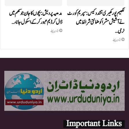
لکھیم پور کھیری تشدد کیس: سپریم کورٹ
مدھیہ پردیش: بچوں کا جان جوکھم میں
نے آشیش مشرا کو ضمانتی شرائط میں
ڈال کر ڈیم عبور کر کے اسکول جانا،…
نرمی…
2 دن پہلے
2 دن پہلے
Important Links