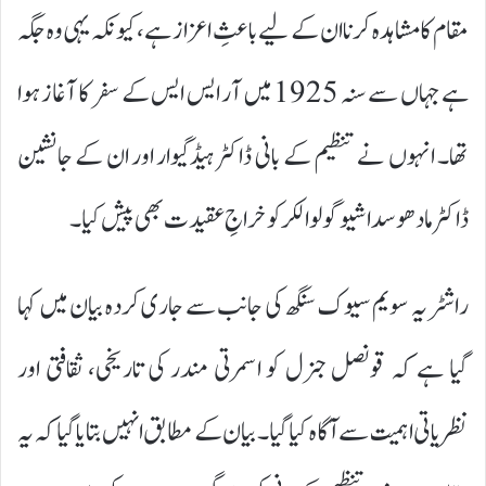
مقام کا مشاہدہ کرنا ان کے لیے باعثِ اعزاز ہے، کیونکہ یہی وہ جگہ
ہے جہاں سے سنہ 1925 میں آر ایس ایس کے سفر کا آغاز ہوا
تھا۔ انہوں نے تنظیم کے بانی ڈاکٹر ہیڈگیوار اور ان کے جانشین
ڈاکٹر مادھو سداشیو گولوالکر کو خراجِ عقیدت بھی پیش کیا۔
راشٹریہ سویم سیوک سنگھ کی جانب سے جاری کردہ بیان میں کہا
گیا ہے کہ قونصل جنرل کو اسمرتی مندر کی تاریخی، ثقافتی اور
نظریاتی اہمیت سے آگاہ کیا گیا۔ بیان کے مطابق انہیں بتایا گیا کہ یہ