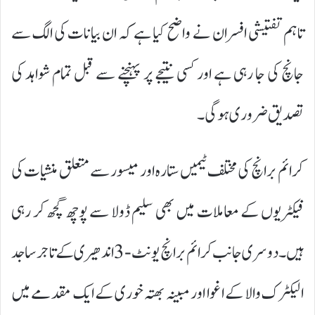
تاہم تفتیشی افسران نے واضح کیا ہے کہ ان بیانات کی الگ سے
جانچ کی جا رہی ہے اور کسی نتیجے پر پہنچنے سے قبل تمام شواہد کی
تصدیق ضروری ہوگی۔
کرائم برانچ کی مختلف ٹیمیں ستارہ اور میسور سے متعلق منشیات کی
فیکٹریوں کے معاملات میں بھی سلیم ڈولا سے پوچھ گچھ کر رہی
ہیں۔ دوسری جانب کرائم برانچ یونٹ-3 اندھیری کے تاجر ساجد
الیکٹرک والا کے اغوا اور مبینہ بھتہ خوری کے ایک مقدمے میں