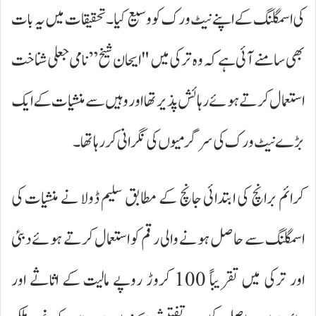
کی اسمگلنگ کے اپنے نیٹ ورک کو وسیع کیا۔ تحقیقات میں یہ بات
بھی سامنے آئی ہے کہ وہ ترکی میں "ایحان شیخ” نامی جعلی شناخت
استعمال کرتے ہوئے رہائش پذیر تھا اور وہیں سے منشیات کے ایک
بڑے نیٹ ورک کی سرگرمیوں کی نگرانی کر رہا تھا۔
کرائم برانچ کی ابتدائی جانچ کے مطابق سلیم ڈولا نے منشیات کی
اسمگلنگ سے حاصل ہونے والی رقم کو استعمال کرتے ہوئے دبئی
اور ترکی میں تقریباً 100 کروڑ روپے مالیت کے اثاثے اور