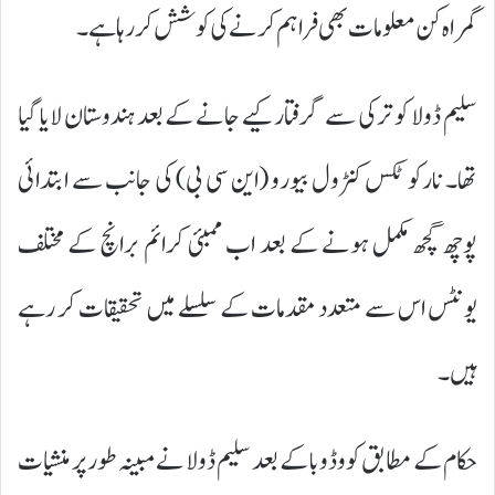
گمراہ کن معلومات بھی فراہم کرنے کی کوشش کر رہا ہے۔
سلیم ڈولا کو ترکی سے گرفتار کیے جانے کے بعد ہندوستان لایا گیا
تھا۔ نارکوٹکس کنٹرول بیورو (این سی بی) کی جانب سے ابتدائی
پوچھ گچھ مکمل ہونے کے بعد اب ممبئی کرائم برانچ کے مختلف
یونٹس اس سے متعدد مقدمات کے سلسلے میں تحقیقات کر رہے
ہیں۔
حکام کے مطابق کووڈ وبا کے بعد سلیم ڈولا نے مبینہ طور پر منشیات