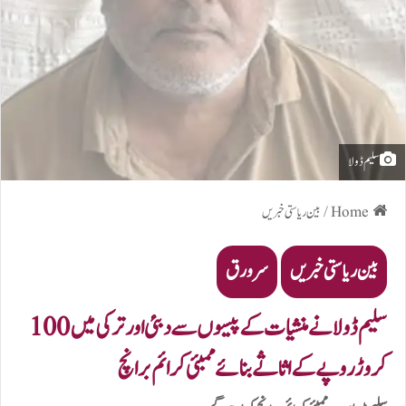
سلیم ڈولا
Home
/
بین ریاستی خبریں
بین ریاستی خبریں
سرورق
سلیم ڈولا نے منشیات کے پیسوں سے دبئی اور ترکی میں 100
کروڑ روپے کے اثاثے بنائے ممبئی کرائم برانچ