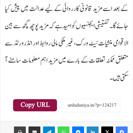
کے بعد اسے مزید قانونی کارروائی کے لیے عدالت میں پیش کیا
جائے گا۔ تفتیشی ایجنسیوں کو امید ہے کہ مزید پوچھ گچھ سے بین
الاقوامی منشیات نیٹ ورک، غیر ملکی مالی روابط اور انڈرورلڈ سے
متعلق ممکنہ تعلقات کے بارے میں مزید اہم معلومات سامنے آ
سکتی ہیں۔
Copy URL
Print
Share via Email
Telegram
WhatsApp
Messenger
LinkedIn