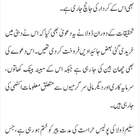
بھی اس کے کردار کی جانچ جاری ہے۔
تحقیقات کے دوران ڈولا نے یہ دعویٰ بھی کیا کہ اس نے دبئی میں
خریدی گئی بعض جائیدادیں فروخت کر دی تھیں۔ اس دعوے کی
بھی چھان بین کی جا رہی ہے جبکہ اس کے مبینہ بینک کھاتوں،
سرمایہ کاری اور دیگر مالی سرگرمیوں سے متعلق معلومات اکٹھی کی
جا رہی ہیں۔
سلیم ڈولا کی پولیس حراست کی مدت پیر کو ختم ہو رہی ہے، جس