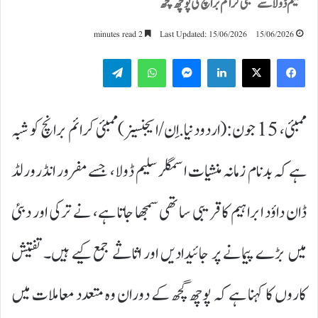
سلیم ڈولا سے ممبئی کرائم برانچ کی پوچھ گچھ
2 minutes read
Last Updated: 15/06/2026
15/06/2026
Telegram
WhatsApp
Messenger
LinkedIn
ممبئی، 15 جون:(اردودنیا.اِن/ایجنسیز)ممبئی کرائم برانچ کو شبہ
ہے کہ بدنام زمانہ منشیات اسمگلر سلیم ڈولا، جسے مفرور انڈرورلڈ
ڈان
داؤد ابراہیم
کا قریبی ساتھی سمجھا جاتا ہے، نے ترکی اور دبئی
میں بڑے پیمانے پر جائیدادیں اور اثاثے جمع کیے ہیں۔ تفتیش
کاروں کا کہنا ہے کہ پوچھ گچھ کے دوران وہ متعدد معاملات میں