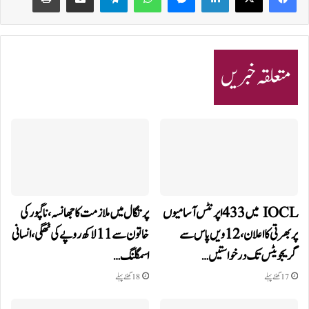
متعلقہ خبریں
IOCL میں 433 اپرنٹس آسامیوں
پرتگال میں ملازمت کا جھانسہ،ناگپور کی
پر بھرتی کا اعلان، 12ویں پاس سے
خاتون سے 11 لاکھ روپے کی ٹھگی، انسانی
گریجویٹس تک درخواستیں…
اسمگلنگ…
17 گھنٹے پہلے
18 گھنٹے پہلے