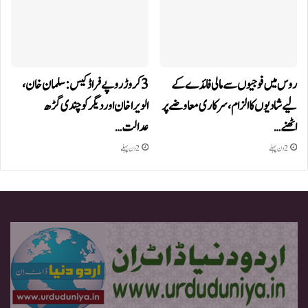
روس میں فوجیوں سے مالی فائدے کے
3 کروڑ روپے فراڈ کیس: سلمان خان،
لیے شادیوں کا الزام، سرکاری معاوضے پر
الویرا خان اور دیگر کو چندی گڑھ
اٹھنے…
عدالت…
2 دن پہلے
2 دن پہلے