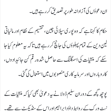
ان دعوؤں کی آزادانہ طور پر تصدیق کر رہے ہیں۔
حکام کا کہنا ہے کہ وہ پوری سپلائی چین، تقسیم کے نظام اور مالیاتی
لین دین کے تمام پہلوؤں کی جانچ کر رہے ہیں تاکہ یہ معلوم کیا جا
سکے کہ منشیات کی اسمگلنگ سے حاصل شدہ رقم کن جائیدادوں،
کاروباروں اور سرمایہ کاری منصوبوں میں استعمال کی گئی۔
پوچھ گچھ کے دوران سلیم ڈولا نے یہ دعویٰ بھی کیا کہ منشیات کے
نیٹ ورک کے روابط داؤد ابراہیم اور اس کے سنڈیکیٹ سے تھے۔