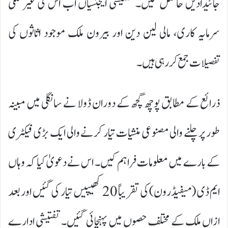
جائیدادیں حاصل کیں۔ تفتیشی ایجنسیاں اب اس کی غیر ملکی
سرمایہ کاری، مالی لین دین اور بیرون ملک موجود اثاثوں کی
تفصیلات جمع کر رہی ہیں۔
ذرائع کے مطابق پوچھ گچھ کے دوران ڈولا نے سانگلی میں مبینہ
طور پر چلنے والی مصنوعی منشیات تیار کرنے والی ایک بڑی فیکٹری
کے بارے میں معلومات فراہم کیں۔ اس نے دعویٰ کیا کہ وہاں
ایم ڈی (میفیڈرون) کی تقریباً 20 کھیپیں تیار کی گئیں اور بعد
ازاں ملک کے مختلف حصوں میں پہنچائی گئیں۔ تفتیشی ادارے