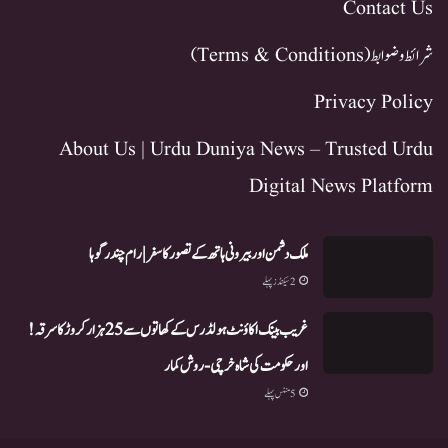
Contact Us
شرائط و ضوابط (Terms & Conditions)
Privacy Policy
About Us | Urdu Duniya News – Trusted Urdu
Digital News Platform
ملک دشمن اور بیرونی ہاتھ کے تصور کا سفر | رام چندر گوہا
2 سیکنڈز پہلے
غریب بینک اکاؤنٹ ہولڈرس کے کھاتوں سے 25 ہزار کروڑ کا سرقہ!
اور حکومت کی شاہ خرچی-روش کمار
5 منٹس پہلے