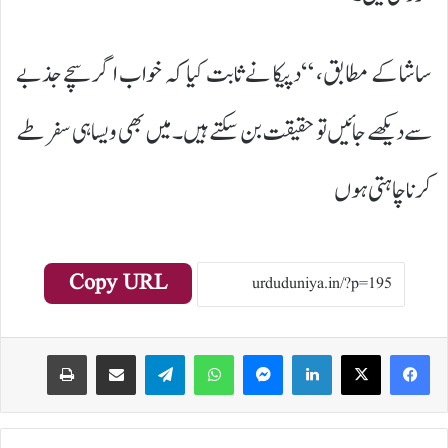
ساشا کے مطابق، “دپیکا نے ثابت کیا کہ خواب اگر سچے جذبے
سے دیکھے جائیں تو حقیقت بن سکتے ہیں۔ میں بھی ویسا ہی سفر طے
کرنا چاہتی ہوں
Copy URL
Print
Share via Email
Telegram
WhatsApp
Messenger
LinkedIn