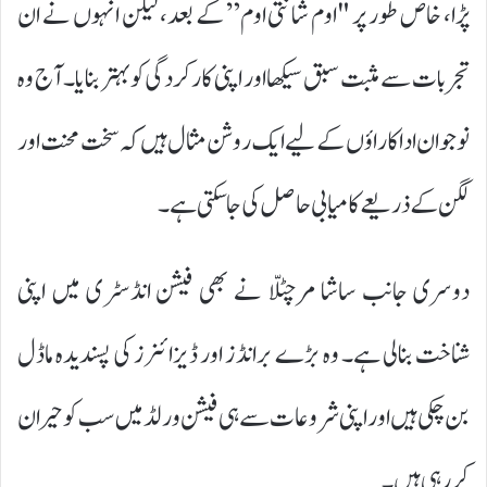
پڑا، خاص طور پر "اوم شانتی اوم” کے بعد، لیکن انہوں نے ان
تجربات سے مثبت سبق سیکھا اور اپنی کارکردگی کو بہتر بنایا۔ آج وہ
نوجوان اداکاراؤں کے لیے ایک روشن مثال ہیں کہ سخت محنت اور
لگن کے ذریعے کامیابی حاصل کی جا سکتی ہے۔
دوسری جانب ساشا مرچنٹ نے بھی فیشن انڈسٹری میں اپنی
شناخت بنالی ہے۔ وہ بڑے برانڈز اور ڈیزائنرز کی پسندیدہ ماڈل
بن چکی ہیں اور اپنی شروعات سے ہی فیشن ورلڈ میں سب کو حیران
کر رہی ہیں۔