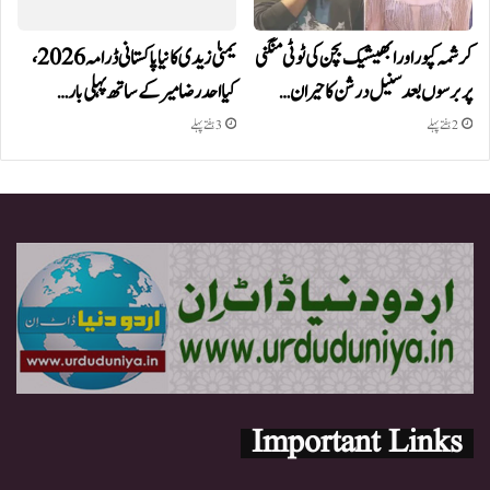
کرشمہ کپور اور ابھیشیک بچن کی ٹوٹی منگنی
یمنیٰ زیدی کا نیا پاکستانی ڈرامہ 2026،
پر برسوں بعد سنیل درشن کا حیران…
کیا احد رضا میر کے ساتھ پہلی بار…
2 ہفتے پہلے
3 ہفتے پہلے
Important Links