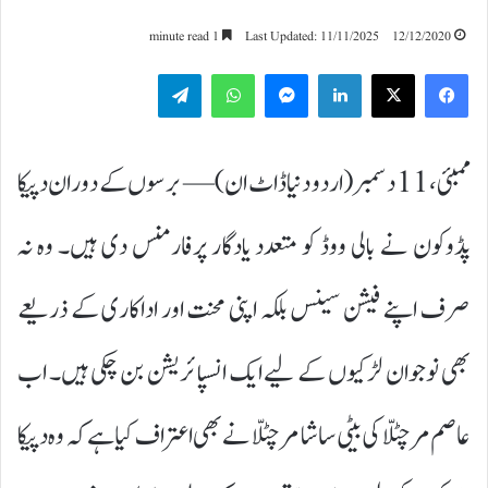
1 minute read
Last Updated: 11/11/2025
12/12/2020
Telegram
WhatsApp
Messenger
LinkedIn
ممبئی، 11 دسمبر (اردو دنیا ڈاٹ ان) — برسوں کے دوران دپیکا
پڈوکون نے بالی ووڈ کو متعدد یادگار پرفارمنس دی ہیں۔ وہ نہ
صرف اپنے فیشن سینس بلکہ اپنی محنت اور اداکاری کے ذریعے
بھی نوجوان لڑکیوں کے لیے ایک انسپائریشن بن چکی ہیں۔ اب
عاصم مرچنٹ کی بیٹی ساشا مرچنٹ نے بھی اعتراف کیا ہے کہ وہ دپیکا