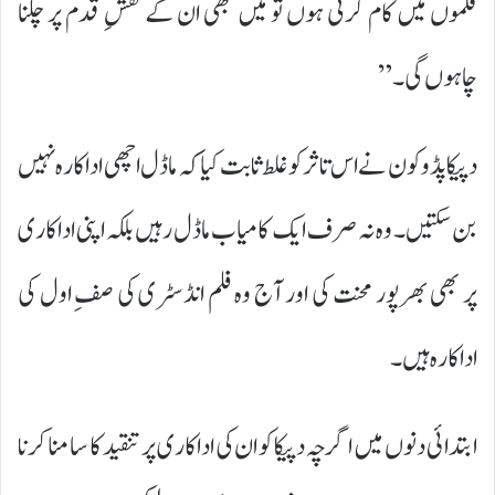
فلموں میں کام کرتی ہوں تو میں بھی ان کے نقشِ قدم پر چلنا
چاہوں گی۔”
دپیکا پڈوکون نے اس تاثر کو غلط ثابت کیا کہ ماڈل اچھی اداکارہ نہیں
بن سکتیں۔ وہ نہ صرف ایک کامیاب ماڈل رہیں بلکہ اپنی اداکاری
پر بھی بھرپور محنت کی اور آج وہ فلم انڈسٹری کی صفِ اول کی
اداکارہ ہیں۔
ابتدائی دنوں میں اگرچہ دپیکا کو ان کی اداکاری پر تنقید کا سامنا کرنا