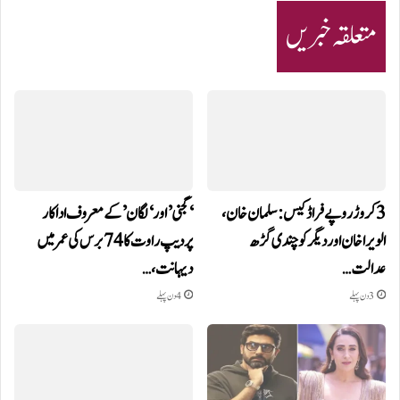
متعلقہ خبریں
3 کروڑ روپے فراڈ کیس: سلمان خان،
‘گجنی’ اور ‘لگان’ کے معروف اداکار
الویرا خان اور دیگر کو چندی گڑھ
پردیپ راوت کا 74 برس کی عمر میں
عدالت…
دیہانت،…
3 دن پہلے
4 دن پہلے