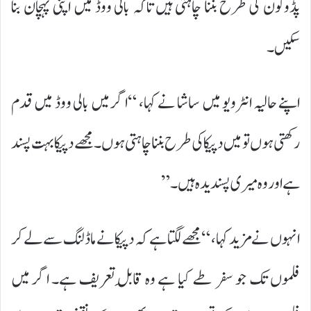
پڈوکون کی طرح بننا چاہتی ہیں تاکہ بالی ووڈ میں اپنی پہچان بنا
سکیں۔
اپنے حالیہ انٹرویو میں ساشا نے کہا، “اگر میں بالی ووڈ میں قدم
رکھتی ہوں تو میں دپیکا کی طرح بننا چاہتی ہوں۔ مجھے دپیکا بہت پسند
ہے اور وہ میری پسندیدہ ہیں۔”
انہوں نے مزید کہا، “مجھے لگتا ہے کہ دپیکا نے ماڈلنگ سے لے کر
فلموں تک جو سفر طے کیا ہے وہ قابلِ تعریف ہے۔ اگر میں