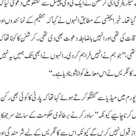
کے بیان کے بعد ایچ آر ڈی ایس انڈیا (HRDS) کے سیکریٹری اجی کرشنن نے ایک ٹی وی چینل سے گفتگو میں دعویٰ کیا ک
 گیا تھا۔ خبر ایجنسی کے مطابق انہوں نے کہا کہ تنظیم کے نمائندوں اور
قات کی تھی اور انہیں باضابطہ دعوت بھی دی تھی۔ کرشنن کا کہنا تھا کہ
تھی، ’’جو ہم نے انہیں فراہم کر دی۔ انہوں نے ابھی تک ہمیں یہ نہیں
ہ کانگریس نے اس معاملے کو ایشو بنا دیا ہے۔‘‘
م میں میڈیا سے گفتگو کرتے ہوئے کہا تھا کہ پارٹی کا کوئی بھی رکن،
یں کرنا چاہیے کیونکہ ’’ساورکر نے برطانوی حکومت کے سامنے سر جھکایا
اعزاز قبول نہیں کریں گے کیونکہ اس سے کانگریس کے لیے شرمندگی اور