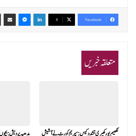
Share via Email
Messenger
LinkedIn
X
Facebook
متعلقہ خبریں
لکھیم پور کھیری تشدد کیس: سپریم کورٹ نے آشیش
مدھیہ پردیش: بچوں ک