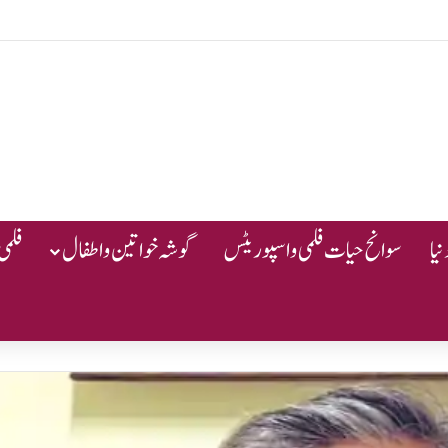
یا
سوانح حیات فلمی و اسپوریٹس
گوشہ خواتین و اطفال
فلمی 