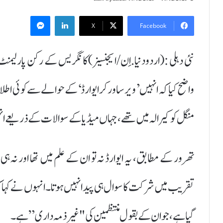
Messenger
LinkedIn
X
Facebook
نئی دہلی :(اردودنیا.اِن/ایجنسیز)کانگریس کے رکن پارل
واضح کیا کہ انہیں ’ویر ساورکر ایوارڈ‘ کے حوالے سے کوئی اطلاع
منگل کو کیرالہ میں تھے، جہاں میڈیا کے سوالات کے ذریعے انہیں 
تھرور کے مطابق، یہ ایوارڈ نہ تو ان کے علم میں تھا اور نہ 
تقریب میں شرکت کا سوال ہی پیدا نہیں ہوتا۔ انہوں نے کہا کہ
گیا ہے، جو ان کے بقول منتظمین کی "غیر ذمہ داری” ہے۔