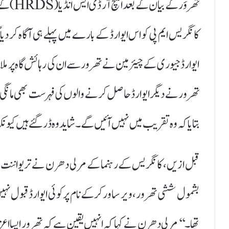
تھروَر 
کانگریس ایم پی کو اس ایوارڈ کے بارے میں پہلے ہی آگاہ کر دیا
ایوارڈ جیوری کے چیئرمین نے تھرور سے ان کی رہائش گاہ پر ملا
تھرور نے دیگر ایوارڈ حاصل کرنے والوں کی فہرست بھی مانگی 
بتایا کہ وہ تقریب میں نہیں آئیں گے۔ شاید وہ ڈر گئے ہیں کیونک
قبل ازیں، کانگریس کے رہنما کے مرلی دھرن نے تریواننت پور
بشمول ششی تھرور، ویر ساورکر کے نام پر کوئی ایوارڈ قبول نہ
تھا۔‘‘ مرلی دھرن نے کہا کہ انہیں یقین ہے کہ تھرور ایسا 