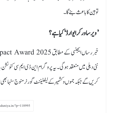
توہین کا باعث بنے گا۔
’ویر ساورکر ایوارڈ‘ کیا ہے؟
نئی دہلی میں منعقد ہوگی۔ یہ پروگرام این ڈی ایم سی کنونشن
کریں گے جبکہ جموں و کشمیر کے لیفٹیننٹ گورنر منوج سنہا 