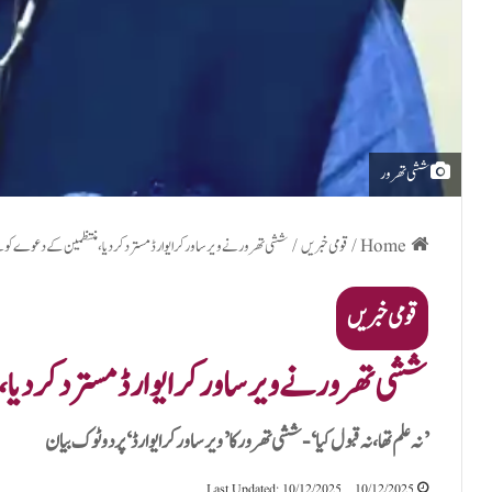
ششی تھرور
Home
/
قومی خبریں
/
ششی تھرور نے ویر ساورکر ایوارڈ مسترد کر دیا، منتظمین کے دعوے کو بے ب
قومی خبریں
ششی تھرور نے ویر ساورکر ایوارڈ مسترد کر دیا، 
’نہ علم تھا، نہ قبول کیا‘ - ششی تھرور کا ’ویر ساورکر ایوارڈ‘ پر دو ٹوک بیان
Last Updated: 10/12/2025
10/12/2025