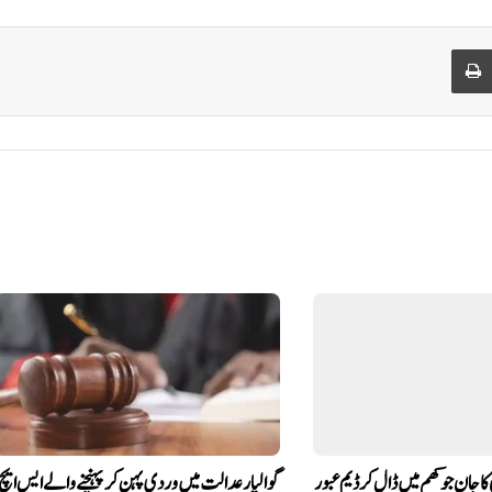
Print
ا جان جوکھم میں ڈال کر ڈیم عبور
گوالیار عدالت میں وردی پہن کر پہنچنے والے ایس ایچ