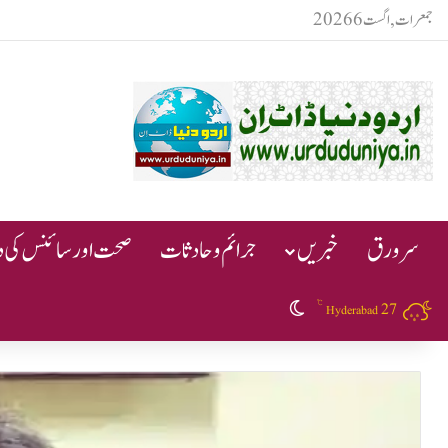
جمعرات, اگست 6 2026
سرورق
خبریں
جرائم و حادثات
صحت اور سائنس کی دن
℃
27
Switch skin
Hyderabad