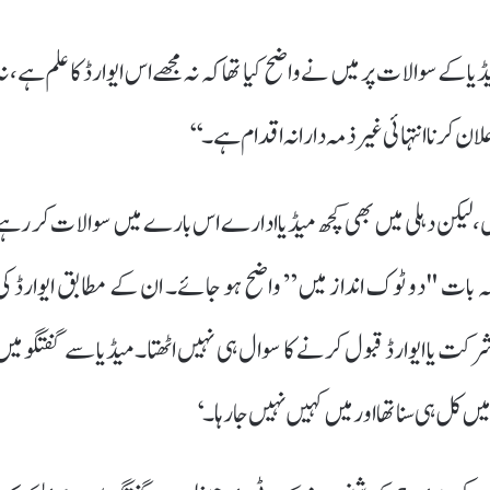
کے سوالات پر میں نے واضح کیا تھا کہ نہ مجھے اس ایوارڈ کا علم ہے، نہ
ن کرنا انتہائی غیر ذمہ دارانہ اقدام ہے۔‘‘
، لیکن دہلی میں بھی کچھ میڈیا ادارے اس بارے میں سوالات کر رہے
اکہ بات "دو ٹوک انداز میں” واضح ہو جائے۔ ان کے مطابق ایوارڈ کی
کت یا ایوارڈ قبول کرنے کا سوال ہی نہیں اٹھتا۔میڈیا سے گفتگو میں
کل ہی سنا تھا اور میں کہیں نہیں جا رہا۔‘