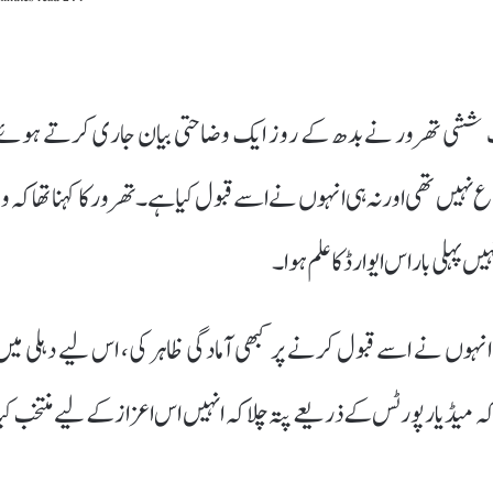
یمنٹ ششی تھرور نے بدھ کے روز ایک وضاحتی بیان جاری کرتے ہوئے
 نہیں تھی اور نہ ہی انہوں نے اسے قبول کیا ہے۔ تھرور کا کہنا تھا کہ وہ
پہلی بار اس ایوارڈ کا علم ہوا۔
ہی انہوں نے اسے قبول کرنے پر کبھی آمادگی ظاہر کی، اس لیے دہلی میں
 میڈیا رپورٹس کے ذریعے پتہ چلا کہ انہیں اس اعزاز کے لیے منتخب کیا