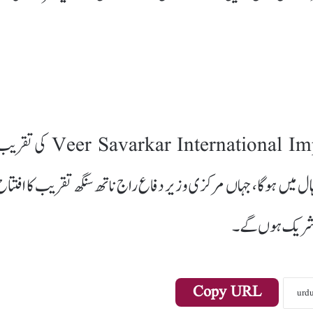
خبر رساں ایجنسی کے مطابق Veer Savarkar International Impact Award 2025 کی 
 ہال میں ہوگا، جہاں مرکزی وزیر دفاع راج ناتھ سنگھ تقریب کا افتتاح
بھی شریک ہوں گے۔
Copy URL