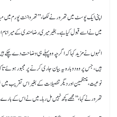
اپنی ایک پوسٹ میں تھرور نے لکھا، ’’تھرواننت پورم میں میڈیا 
میں نے اسے قبول کیا ہے۔ بغیر میری رضامندی کے میرا نام اعلا
انہوں نے مزید کہا کہ اگرچہ وہ پہلے ہی وضاحت دے چکے ہیں
ہیں، جس پر وہ دوبارہ یہ بیان جاری کرنے پر مجبور ہوئے ت
نوعیت، منتظمین اور دیگر تفصیلات کے بغیر اس تقریب میں شر
تھرور نے کہا، ’’مجھے کچھ نہیں مل رہا۔ میں نے اس کے بارے میں 