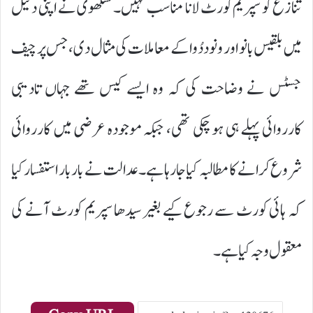
تنازع کو سپریم کورٹ لانا مناسب نہیں۔ سنگھوی نے اپنی دلیل
میں بلقیس بانو اور ونود دُوا کے معاملات کی مثال دی، جس پر چیف
جسٹس نے وضاحت کی کہ وہ ایسے کیس تھے جہاں تادیبی
کارروائی پہلے ہی ہو چکی تھی، جبکہ موجودہ عرضی میں کارروائی
شروع کرانے کا مطالبہ کیا جا رہا ہے۔ عدالت نے بار بار استفسار کیا
کہ ہائی کورٹ سے رجوع کیے بغیر سیدھا سپریم کورٹ آنے کی
معقول وجہ کیا ہے۔