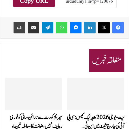
Copy URL
Print
Share via Email
Telegram
WhatsApp
Messenger
LinkedIn
متعلقہ خبریں
نیٹ-یو جی 2026 پیپر لیک کیس: سی بی
سپریم کورٹ سے نارائن سائی کو فوری
آئی کی چارج شیٹ میں این ٹی…
ریلیف نہیں، ضمانت کا معاملہ تین ماہ