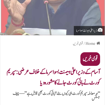
وزیر اعلیٰ ہیمنت بسوا سرما
Home
/
قومی خبریں
قومی خبریں
آسام کے وزیر اعلیٰ ہیمنت بسوا سرما کے خلاف عرضی: سپریم
کورٹ نے ہائی کورٹ جانے کا مشورہ دیا
“ہر معاملہ سپریم کورٹ ہی کیوں سنے؟ ہائی کورٹ بھی قابل ہے” — چیف
جسٹس