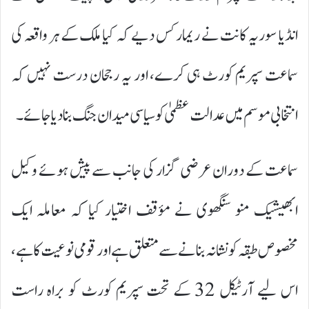
انڈیا سوریہ کانت نے ریمارکس دیے کہ کیا ملک کے ہر واقعہ کی
سماعت سپریم کورٹ ہی کرے، اور یہ رجحان درست نہیں کہ
انتخابی موسم میں عدالت عظمیٰ کو سیاسی میدان جنگ بنا دیا جائے۔
سماعت کے دوران عرضی گزار کی جانب سے پیش ہوئے وکیل
ابھیشیک منو سنگھوی نے مؤقف اختیار کیا کہ معاملہ ایک
مخصوص طبقہ کو نشانہ بنانے سے متعلق ہے اور قومی نوعیت کا ہے،
اس لیے آرٹیکل 32 کے تحت سپریم کورٹ کو براہ راست