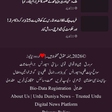
ملک دشمن اور بیرونی ہاتھ کے تصور کا سفر | رام چندر گوہا
22 گھنٹے پہلے
غریب بینک اکاؤنٹ ہولڈرس کے کھاتوں سے 25 ہزار کروڑ کا سرقہ!
اور حکومت کی شاہ خرچی-روش کمار
22 گھنٹے پہلے
© 2026, جملہ حقوق محفوظ ہیں۔ |
اردو دنیا نیوز
سرورق
بین الاقوامی
قومی
ریاستی
اسپورٹس
جرائم و حادثات
سوانح حیات فلمی و اسپوریٹس
کیریئر اور رہنمائی
فلمی دنیا
گوشہ خواتین و اطفال
سیاسی و مذہبی مضامین
شاعری
دلچسپ خبریں
صحت و سائنس
تلنگانہ کی خبریں
عقد اولی
عقد ثانی
Bio-Data Registration
About Us | Urdu Duniya News – Trusted Urdu
Digital News Platform