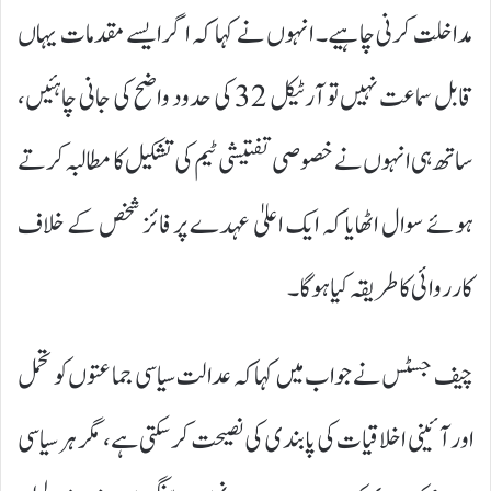
مداخلت کرنی چاہیے۔ انہوں نے کہا کہ اگر ایسے مقدمات یہاں
قابل سماعت نہیں تو آرٹیکل 32 کی حدود واضح کی جانی چاہئیں،
ساتھ ہی انہوں نے خصوصی تفتیشی ٹیم کی تشکیل کا مطالبہ کرتے
ہوئے سوال اٹھایا کہ ایک اعلیٰ عہدے پر فائز شخص کے خلاف
کارروائی کا طریقہ کیا ہوگا۔
چیف جسٹس نے جواب میں کہا کہ عدالت سیاسی جماعتوں کو تحمل
اور آئینی اخلاقیات کی پابندی کی نصیحت کر سکتی ہے، مگر ہر سیاسی