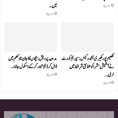
میں…
3 دن پہلے
3 دن پہلے
لکھیم پور کھیری تشدد کیس: سپریم کورٹ
مدھیہ پردیش: بچوں کا جان جوکھم میں
نے آشیش مشرا کو ضمانتی شرائط میں
ڈال کر ڈیم عبور کر کے اسکول جانا،…
نرمی…
4 دن پہلے
4 دن پہلے