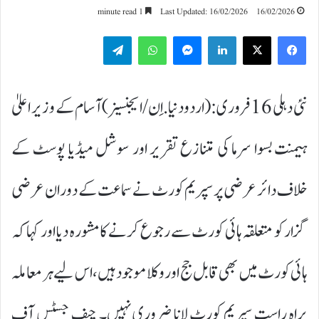
1 minute read
Last Updated: 16/02/2026
16/02/2026
Telegram
WhatsApp
Messenger
LinkedIn
نئی دہلی 16 فروری:(اردودنیا.اِن/ایجنسیز)آسام کے وزیر اعلیٰ
ہیمنت بسوا سرما کی متنازع تقریر اور سوشل میڈیا پوسٹ کے
خلاف دائر عرضی پر سپریم کورٹ نے سماعت کے دوران عرضی
گزار کو متعلقہ ہائی کورٹ سے رجوع کرنے کا مشورہ دیا اور کہا کہ
ہائی کورٹ میں بھی قابل جج اور وکلا موجود ہیں، اس لیے ہر معاملہ
براہ راست سپریم کورٹ لانا ضروری نہیں۔ چیف جسٹس آف