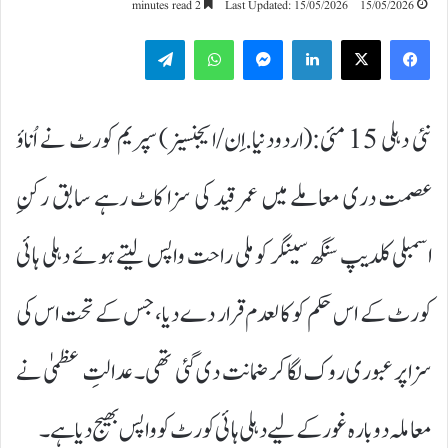
2 minutes read
Last Updated: 15/05/2026
15/05/2026
Telegram
WhatsApp
Messenger
LinkedIn
نئی دہلی 15 مئی:(اردودنیا.اِن/ایجنسیز) سپریم کورٹ نے اُناؤ
عصمت دری معاملے میں عمر قید کی سزا کاٹ رہے سابق رکنِ
اسمبلی کلدیپ سنگھ سینگر کو ملی راحت واپس لیتے ہوئے دہلی ہائی
کورٹ کے اس حکم کو کالعدم قرار دے دیا، جس کے تحت اس کی
سزا پر عبوری روک لگا کر ضمانت دی گئی تھی۔ عدالتِ عظمیٰ نے
معاملہ دوبارہ غور کے لیے دہلی ہائی کورٹ کو واپس بھیج دیا ہے۔