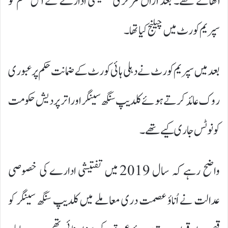
اٹھائے تھے۔ بعد ازاں مرکزی تفتیشی ادارے نے اس حکم کو
سپریم کورٹ میں چیلنج کیا تھا۔
بعد میں سپریم کورٹ نے دہلی ہائی کورٹ کے ضمانت حکم پر عبوری
روک عائد کرتے ہوئے کلدیپ سنگھ سینگر اور اتر پردیش حکومت
کو نوٹس جاری کیے تھے۔
واضح رہے کہ سال 2019 میں تفتیشی ادارے کی خصوصی
عدالت نے اُناؤ عصمت دری معاملے میں کلدیپ سنگھ سینگر کو