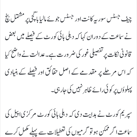
چیف جسٹس سوریہ کانت اور جسٹس جوئے مالیا باگچی پر مشتمل بنچ
نے سماعت کے دوران کہا کہ دہلی ہائی کورٹ کے فیصلے میں بعض
قانونی نکات پر تفصیلی غور کی ضرورت ہے۔ عدالت نے واضح کیا
کہ اس مرحلے پر مقدمے کے اصل حقائق اور فیصلے کے بنیادی
پہلوؤں پر کوئی رائے ظاہر نہیں کی جا رہی۔
سپریم کورٹ نے ہدایت دی کہ دہلی ہائی کورٹ مرکزی اپیل کی
سماعت اگر ممکن ہو تو گرمیوں کی تعطیلات سے پہلے مکمل کرے