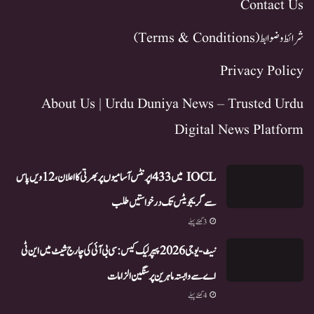
Contact Us
شرائط و ضوابط (Terms & Conditions)
Privacy Policy
About Us | Urdu Duniya News – Trusted Urdu
Digital News Platform
IOCL میں 433 اپرنٹس آسامیوں پر بھرتی کا اعلان، 12ویں پاس
سے گریجویٹس تک درخواستیں طلب
3 گھنٹے پہلے
نیٹ-یو جی 2026 پیپر لیک کیس: سی بی آئی کی چارج شیٹ میں این ٹی
اے سے وابستہ ماہرین پر سنگین الزامات
4 گھنٹے پہلے