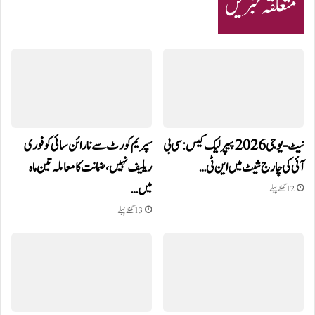
متعلقہ خبریں
نیٹ-یو جی 2026 پیپر لیک کیس: سی بی
سپریم کورٹ سے نارائن سائی کو فوری
آئی کی چارج شیٹ میں این ٹی…
ریلیف نہیں، ضمانت کا معاملہ تین ماہ
میں…
12 گھنٹے پہلے
13 گھنٹے پہلے