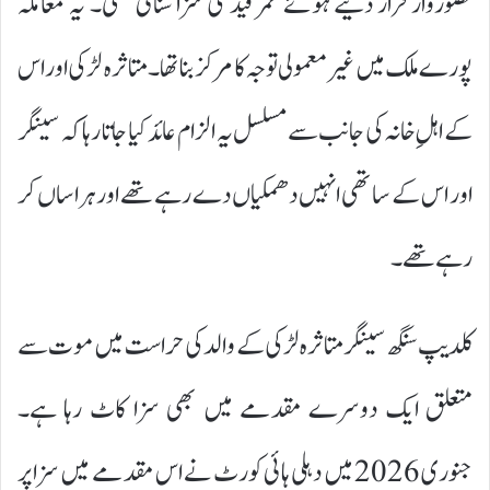
قصوروار قرار دیتے ہوئے عمر قید کی سزا سنائی تھی۔ یہ معاملہ
پورے ملک میں غیر معمولی توجہ کا مرکز بنا تھا۔ متاثرہ لڑکی اور اس
کے اہلِ خانہ کی جانب سے مسلسل یہ الزام عائد کیا جاتا رہا کہ سینگر
اور اس کے ساتھی انہیں دھمکیاں دے رہے تھے اور ہراساں کر
رہے تھے۔
کلدیپ سنگھ سینگر متاثرہ لڑکی کے والد کی حراست میں موت سے
متعلق ایک دوسرے مقدمے میں بھی سزا کاٹ رہا ہے۔
جنوری 2026 میں دہلی ہائی کورٹ نے اس مقدمے میں سزا پر