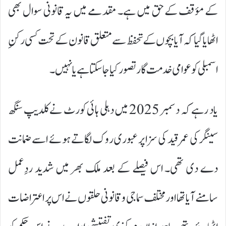
کے مؤقف کے حق میں ہے۔ مقدمے میں یہ قانونی سوال بھی
اٹھایا گیا کہ آیا بچوں کے تحفظ سے متعلق قانون کے تحت کسی رکنِ
اسمبلی کو عوامی خدمت گار تصور کیا جا سکتا ہے یا نہیں۔
یاد رہے کہ دسمبر 2025 میں دہلی ہائی کورٹ نے کلدیپ سنگھ
سینگر کی عمر قید کی سزا پر عبوری روک لگاتے ہوئے اسے ضمانت
دے دی تھی۔ اس فیصلے کے بعد ملک بھر میں شدید ردِعمل
سامنے آیا تھا اور مختلف سماجی و قانونی حلقوں نے اس پر اعتراضات