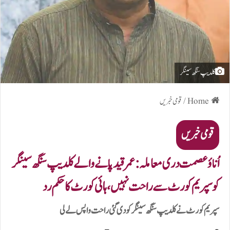
کلدیپ سنگھ سینگر
Home
/
قومی خبریں
قومی خبریں
اُناؤ عصمت دری معاملہ:عمر قید پانے والے کلدیپ سنگھ سینگر
کو سپریم کورٹ سے راحت نہیں، ہائی کورٹ کا حکم رد
سپریم کورٹ نے کلدیپ سنگھ سینگر کو دی گئی راحت واپس لے لی