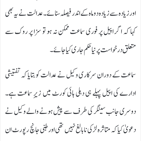
اور زیادہ سے زیادہ دو ماہ کے اندر فیصلہ سنائے۔ عدالت نے یہ بھی
کہا کہ اگر اپیل پر فوری سماعت ممکن نہ ہو تو سزا پر روک سے
متعلق درخواست پر نیا حکم جاری کیا جائے۔
سماعت کے دوران سرکاری وکیل نے عدالت کو بتایا کہ تفتیشی
ادارے کی اپیل پہلے ہی دہلی ہائی کورٹ میں زیرِ سماعت ہے۔
دوسری جانب سینگر کی طرف سے پیش ہونے والے وکیل نے
دعویٰ کیا کہ متاثرہ لڑکی نابالغ نہیں تھی اور طبی جانچ رپورٹ ان