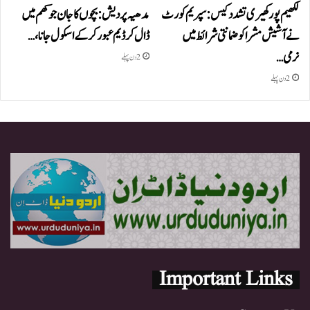
لکھیم پور کھیری تشدد کیس: سپریم کورٹ
مدھیہ پردیش: بچوں کا جان جوکھم میں
نے آشیش مشرا کو ضمانتی شرائط میں
ڈال کر ڈیم عبور کر کے اسکول جانا،…
نرمی…
2 دن پہلے
2 دن پہلے
Important Links