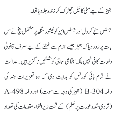
جہیز کے لیے مٹی کا تیل چھڑک کر زندہ جلا دیا تھا۔
جسٹس سنجے کرول اور جسٹس این کوٹیشور سنگھ پر مشتمل بنچ نے اس
بات پر زور دیا کہ جہیز جیسے جرم سے نمٹنے کے لیے صرف قانونی
دفعات کافی نہیں بلکہ اجتماعی سماجی کوششیں ناگزیر ہیں۔ عدالت
نے تمام ہائی کورٹس کو ہدایت دی کہ وہ تعزیرات ہند کی
دفعہ 304-B (جہیز کی وجہ سے موت) اور دفعہ 498-A
(شادی شدہ عورت پر ظلم) کے تحت زیر التواء مقدمات کی تعداد