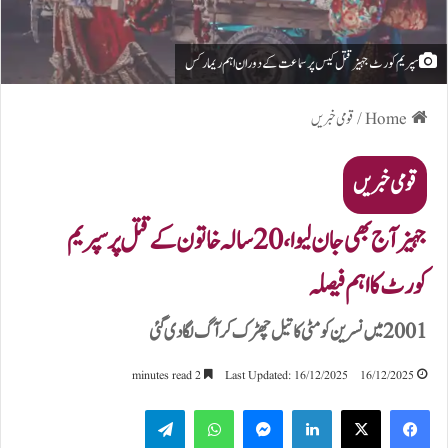
سپریم کورٹ جہیز قتل کیس پر سماعت کے دوران اہم ریمارکس
Home
/
قومی خبریں
قومی خبریں
جہیز آج بھی جان لیوا، 20 سالہ خاتون کے قتل پر سپریم
کورٹ کا اہم فیصلہ
2001 میں نسرین کو مٹی کا تیل چھڑک کر آگ لگا دی گئی
2 minutes read
Last Updated: 16/12/2025
16/12/2025
Telegram
WhatsApp
Messenger
LinkedIn