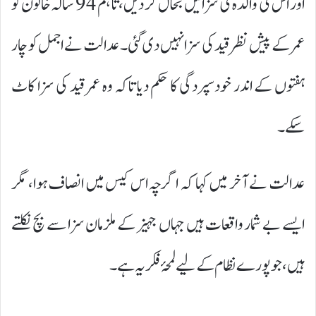
اور اس کی والدہ کی سزائیں بحال کر دیں، تاہم 94 سالہ خاتون کو
عمر کے پیش نظر قید کی سزا نہیں دی گئی۔ عدالت نے اجمل کو چار
ہفتوں کے اندر خودسپردگی کا حکم دیا تاکہ وہ عمر قید کی سزا کاٹ
سکے۔
عدالت نے آخر میں کہا کہ اگرچہ اس کیس میں انصاف ہوا، مگر
ایسے بے شمار واقعات ہیں جہاں جہیز کے ملزمان سزا سے بچ نکلتے
ہیں، جو پورے نظام کے لیے لمحۂ فکریہ ہے۔