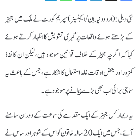
نئی دہلی :(اردودنیا.اِن/ایجنسیز)سپریم کورٹ نے ملک میں جہیز
کے بڑھتے ہوئے واقعات پر گہری تشویش کا اظہار کرتے ہوئے
کہا کہ اگرچہ جہیز کے خلاف قوانین موجود ہیں، لیکن ان کا نفاذ
کمزور اور بعض اوقات غلط استعمال کا شکار ہے، جس کے باعث یہ
سماجی برائی اب بھی بڑے پیمانے پر موجود ہے۔
یہ ریمارکس جہیز کے ایک مقدمے کی سماعت کے دوران سامنے
آئے، جس میں ایک 20 سالہ خاتون کو اس کے شوہر اور ساس نے