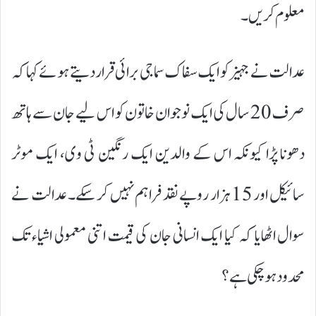
معلوم کریں۔
عدالت نے جہیز کو ایک سفاک سماجی برائی قرار دیتے ہوئے کہا کہ
صرف 20 سال کی ایک نوجوان خاتون کو اس لیے جان سے ہاتھ
دھونا پڑا کیونکہ اس کے والدین ایک رنگین ٹی وی، ایک موٹر
سائیکل اور 15 ہزار روپے نقد فراہم نہیں کر سکے۔ عدالت نے
سوال اٹھایا کہ کیا ایک انسانی جان کی قیمت اتنی معمولی اشیاء تک
محدود ہو چکی ہے؟