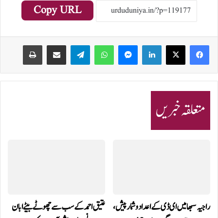
Copy URL
Print
Share via Email
Telegram
WhatsApp
Messenger
LinkedIn
متعلقہ خبریں
راجیہ سبھا میں ای ڈی کے اعداد و شمار پیش،
عتیق احمد کے سب سے چھوٹے بیٹے ابان