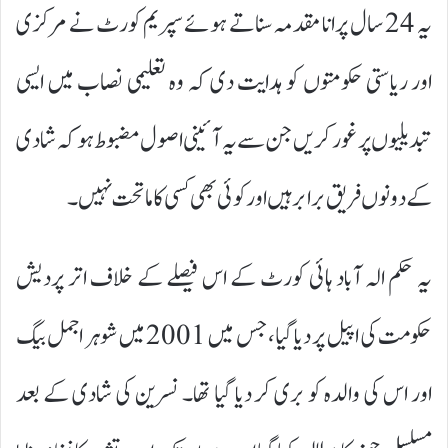
یہ 24 سال پرانا مقدمہ سناتے ہوئے سپریم کورٹ نے مرکزی
اور ریاستی حکومتوں کو ہدایت دی کہ وہ تعلیمی نصاب میں ایسی
تبدیلیوں پر غور کریں جن سے یہ آئینی اصول مضبوط ہو کہ شادی
کے دونوں فریق برابر ہیں اور کوئی بھی کسی کا ماتحت نہیں۔
یہ حکم الہ آباد ہائی کورٹ کے اس فیصلے کے خلاف اتر پردیش
حکومت کی اپیل پر دیا گیا، جس میں 2001 میں شوہر اجمل بیگ
اور اس کی والدہ کو بری کر دیا گیا تھا۔ نسرین کی شادی کے بعد