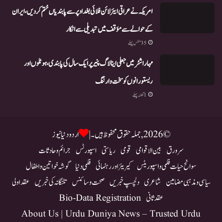
امریکہ نے عراقی ایئرلائن فلائی بغداد پر سے پابندیاں ختم کر دیں،ایران
کے حوالے سے مؤقف میں تبدیلی سے انکار
35 منٹس پہلے
مہاراشٹر میں جعلی اینالاگ پنیر پر ایک سال کی پابندی، ہوٹلوں اور
ریستورانوں کو سخت وارننگ
1 گھنٹہ پہلے
© 2026, جملہ حقوق محفوظ ہیں۔ |
اردو دنیا نیوز
سرورق
بین الاقوامی
قومی
ریاستی
اسپورٹس
جرائم و حادثات
سوانح حیات فلمی و اسپوریٹس
کیریئر اور رہنمائی
فلمی دنیا
گوشہ خواتین و اطفال
سیاسی و مذہبی مضامین
شاعری
دلچسپ خبریں
صحت و سائنس
تلنگانہ کی خبریں
عقد اولی
عقد ثانی
Bio-Data Registration
About Us | Urdu Duniya News – Trusted Urdu