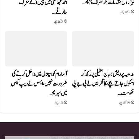
ہزاروں مقدمات مگر صرف 43…
احمد جھانسی میں پیش آئے سڑک
حادثے…
1 گھنٹہ پہلے
3 گھنٹے پہلے
مدھیہ پردیش:جان ہتھیلی پر رکھ کر
آسارام کو اسپتال میں داخل کرنے کی
اسکول جاتے بچے، کانگریس نے بی جے پی
ضرورت نہیں، ایمس نے ریپ کیس
حکومت…
میں سپریم…
19 گھنٹے پہلے
2 دن پہلے