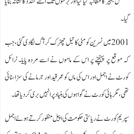
مسلسل جہیز کا مطالبہ کیا گیا اور برسوں تک اسے تشدد کا نشانہ بنایا
گیا۔
2001 میں نسرین کو مٹی کا تیل چھڑک کر آگ لگا دی گئی، جب
کہ موقع پر پہنچنے پر اس کے ماموں نے اسے مردہ پایا۔ ٹرائل
کورٹ نے اجمل اور اس کی ماں کو عمر قید اور جرمانے کی سزا سنائی
تھی، مگر ہائی کورٹ نے گواہوں کی بنیاد پر انہیں بری کر دیا تھا۔
سپریم کورٹ نے ریاستی حکومت کی اپیل منظور کرتے ہوئے اجمل