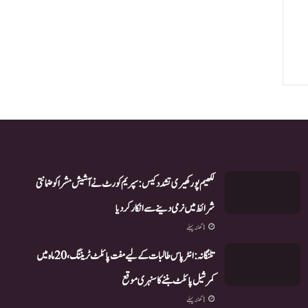
لکھیم پور کھیری تشدد کیس: سپریم کورٹ نے آشیش مشرا کو ضمانتی
شرائط میں نرمی دینے سے انکار کر دیا
1 گھنٹہ پہلے
تلنگانہ: انٹر پاس طالبات کے لیے مفت پائلٹ ٹریننگ، 20 ماہ میں
کمرشیل پائلٹ بننے کا سنہری موقع
1 گھنٹہ پہلے