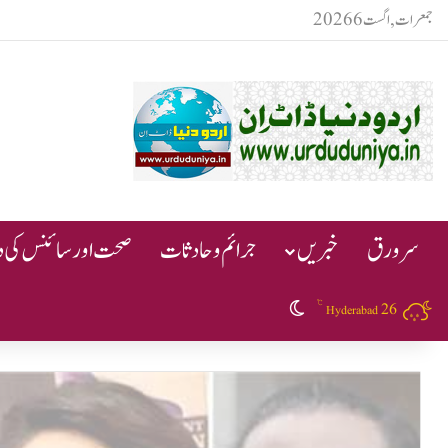
جمعرات, اگست 6 2026
سرورق
خبریں
جرائم و حادثات
صحت اور سائنس کی دن
℃
26
Switch skin
Hyderabad