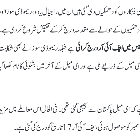
فنکاروں کو دھمکیاں دی گئی ہیں ان میں راجپال یادو، ریمو ڈی سوزا اور
والی دھمکیوں کے حوالے سے مقدمہ درج کر کے تفتیش شروع کر دی ہے۔
لیس میں ایف آئی آر درج کرائی
ہے جبکہ ریمو ڈی سوزا نے بھی شکایت
میل کے ذریعے ملی ہے اور ای میل کے آخر میں بشنوئی کا نام لکھا گیا
 کہ ای میل پاکستان سے بھیجی گئی تھی۔ فی الحال اس معاملے میں مزید