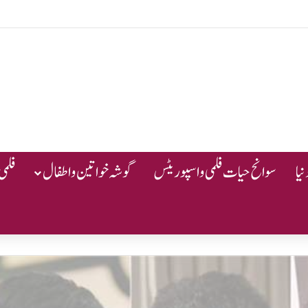
یا
سوانح حیات فلمی و اسپوریٹس
گوشہ خواتین و اطفال
فلمی 