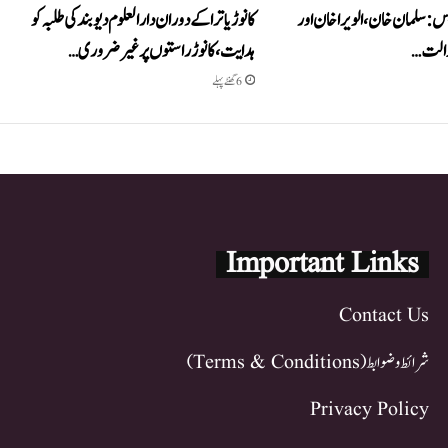
یس: سلمان خان، الویرا خان اور
کانوڑ یاترا کے دوران دارالعلوم دیوبند کی طلبہ کو
عدالت…
ہدایت، کانوڑ راستوں پر غیر ضروری…
6 گھنٹے پہلے
Important Links
Contact Us
شرائط و ضوابط (Terms & Conditions)
Privacy Policy