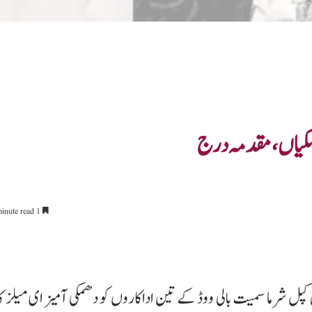
ھمکیاں، مقدمہ درج
1 minute read
ن کپل شرما سمیت بالی ووڈ کے تین اداکاروں کو دھمکی آمیز ای میلز کا