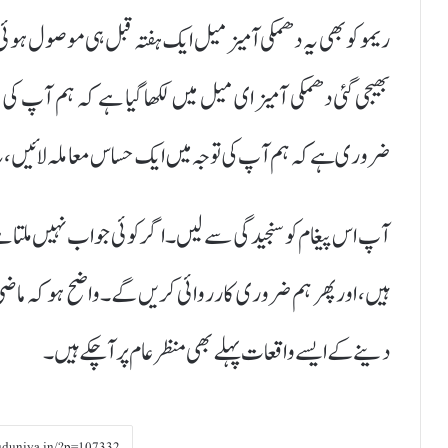
ریمو کو بھی یہ دھمکی آمیز میل ایک ہفتہ قبل ہی موصول ہو
بھیجی گئی دھمکی آمیز ای میل میں لکھا گیا ہے کہ ہم آپ ک
ضروری ہے کہ ہم آپ کی توجہ میں ایک حساس معاملہ لائیں، ی
آپ اس پیغام کو سنجیدگی سے لیں۔ اگر کوئی جواب نہیں ملتا
ہیں، اورپھر ہم ضروری کارروائی کریں گے۔واضح ہو کہ ماضی 
دینے کے ایسے واقعات پہلے بھی منظر عام پر آچکے ہیں۔