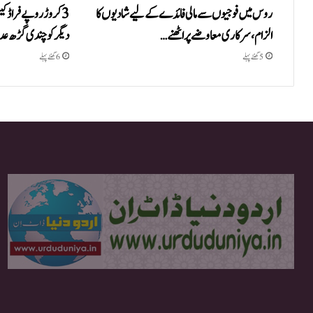
روس میں فوجیوں سے مالی فائدے کے لیے شادیوں کا
3 کروڑ روپے فراڈ ک
الزام، سرکاری معاوضے پر اٹھنے…
دیگر کو چندی گڑھ 
5 گھنٹے پہلے
6 گھنٹے پہلے