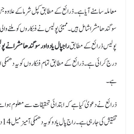
معاملہ سامنے آیا ہے۔ ذرائع کے مطابق کپل شرما کے علاوہ جن 
سوگندھا مشرا شامل ہیں۔ ممبئی پولیس نے فنکاروں کو ملنے 
پولیس ذرائع کے مطابق
راجپال یادو اور سوگندھا مشرا نے پو
درج کرائی ہے۔ذرائع کے مطابق تمام فنکاروں کو یہ دھمکی ای 
ہے۔
ذرائع نے دعویٰ کیا ہے کہ ابتدائی تحقیقات سے معلوم ہوا ہے
تفتیش کی جا رہی ہے۔راج پال یادو کو یہ دھمکی آمیز میل 14 دسمبر کو موصول ہوئی، ایف آئی آر 17 تاریخ کو درج کی گئی ہے۔