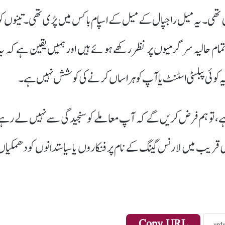
ئی تھی۔ یہ میل راجپال کے میل کے اسپام باکس میں پڑی تھی۔تینوں کو
ی تمام حالیہ سرگرمیوں پر نظر رکھے ہوئے ہیں اور ہمیں یقین ہے کہ یہ
ہ کوئی پبلسٹی اسٹنٹ یا آپ کو ہراساں کرنے کی کوشش نہیں ہے۔
 ہے، تو ہم فرض کریں گے کہ آپ معاملے کو سنجیدگی سے نہیں لے رہے
قریب میں لارنس گینگ کے نام پر فنکاروں یا سیاستدانوں کو دھمکیاں
Copy URL