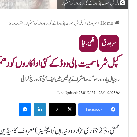
کپل شرما سمیت بالی ووڈ کے کئی اداکاروں کو دھمکیاں
Home
/
سرورق
/
کپل شرما سمیت بالی ووڈ کے کئی اداکاروں کو دھمکیاں، مقدمہ درج
سرورق
فلمی دنیا
کپل شرما سمیت بالی ووڈ کے کئی اداکاروں کو د
راجپال یادو اور سوگندھا مشرا نے پولیس میں ایف آئی آر درج کرائی
Last Updated: 23/01/2025
23/01/2025
Messenger
LinkedIn
X
Facebook
ممبئی،23جنوری:(اردودنیا.اِن/ایجنسیز)معروف کامیڈی